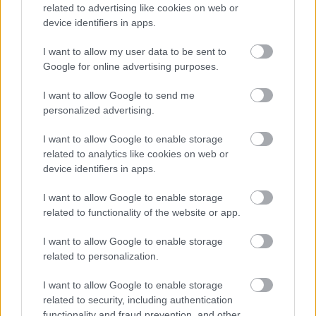
related to advertising like cookies on web or
device identifiers in apps.
I want to allow my user data to be sent to
Google for online advertising purposes.
I want to allow Google to send me
personalized advertising.
I want to allow Google to enable storage
related to analytics like cookies on web or
device identifiers in apps.
I want to allow Google to enable storage
related to functionality of the website or app.
I want to allow Google to enable storage
Rottweiler, bernáthegyi és társaik
related to personalization.
Könyvismertető: Rácz János: Kutyaszótár
I want to allow Google to enable storage
TINTA Könyvkiadó
•
2018. május 15.
0
related to security, including authentication
functionality and fraud prevention, and other