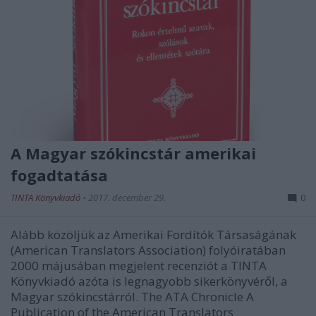
A Magyar szókincstár amerikai
fogadtatása
TINTA Könyvkiadó
•
2017. december 29.
0
Alább közöljük az Amerikai Fordítók Társaságának
(American Translators Association) folyóiratában
2000 májusában megjelent recenziót a TINTA
Könyvkiadó azóta is legnagyobb sikerkönyvéről, a
Magyar szókincstárról. The ATA Chronicle A
Publication of the American Translators