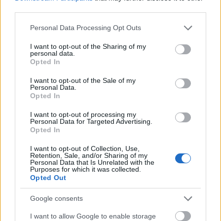
third parties.
Please note that this website/app uses one or more Google
Personal Data Processing Opt Outs
services and may gather and store information including but
not limited to your visit or usage behaviour. You may click to
I want to opt-out of the Sharing of my
personal data.
grant or deny consent to Google and its third-party tags to
Opted In
use your data for below specified purposes in below Google
consent section.
I want to opt-out of the Sale of my
Personal Data.
Opted In
I want to opt-out of processing my
Hátra nézz, hogy előre láss!
Personal Data for Targeted Advertising.
Opted In
TINTA Könyvkiadó
•
2018. július 13.
0
I want to opt-out of Collection, Use,
Retention, Sale, and/or Sharing of my
Personal Data that Is Unrelated with the
Az alábbi szöveg A magyar nyelvtörténet kézikönyve
Purposes for which it was collected.
bemutatóján hangzott el 2018. június 8-án az ELTE
Opted Out
BTK tanácstermében, az Anyanyelvünk Évszázadai 5.
konferencián. Tisztelt Hölgyeim és Uraim! Madách
Google consents
Imre híres drámájában, Az ember tragédiájában az
I want to allow Google to enable storage
egyik nevezetes szín a prágai. No nem csak azért…