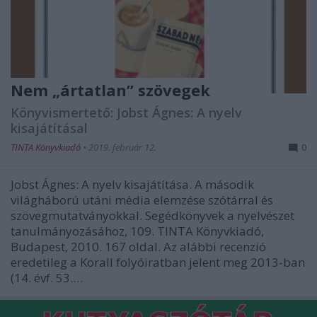
Nem „ártatlan” szövegek
Könyvismertető: Jobst Ágnes: A nyelv
kisajátításal
TINTA Könyvkiadó
•
2019. február 12.
0
Jobst Ágnes: A nyelv kisajátítása. A második
világháború utáni média elemzése szótárral és
szövegmutatványokkal. Segédkönyvek a nyelvészet
tanulmányozásához, 109. TINTA Könyvkiadó,
Budapest, 2010. 167 oldal. Az alábbi recenzió
eredetileg a Korall folyóiratban jelent meg 2013-ban
(14. évf. 53.…