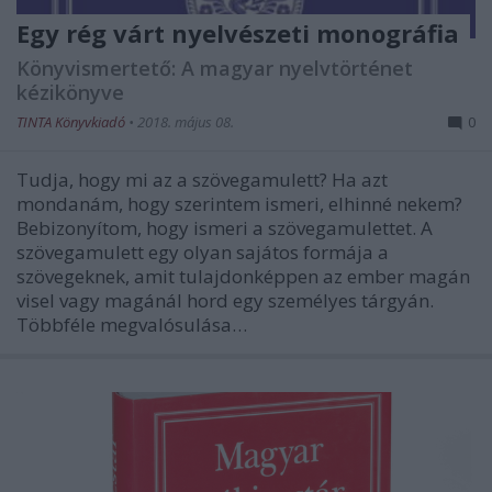
Egy rég várt nyelvészeti monográfia
Könyvismertető: A magyar nyelvtörténet
kézikönyve
TINTA Könyvkiadó
•
2018. május 08.
0
Tudja, hogy mi az a szövegamulett? Ha azt
mondanám, hogy szerintem ismeri, elhinné nekem?
Bebizonyítom, hogy ismeri a szövegamulettet. A
szövegamulett egy olyan sajátos formája a
szövegeknek, amit tulajdonképpen az ember magán
visel vagy magánál hord egy személyes tárgyán.
Többféle megvalósulása…