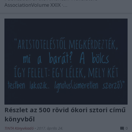
AssociationVolume XXIX ·…
Részlet az 500 rövid ókori sztori című
könyvből
TINTA Könyvkiadó
•
2017. április 24.
0