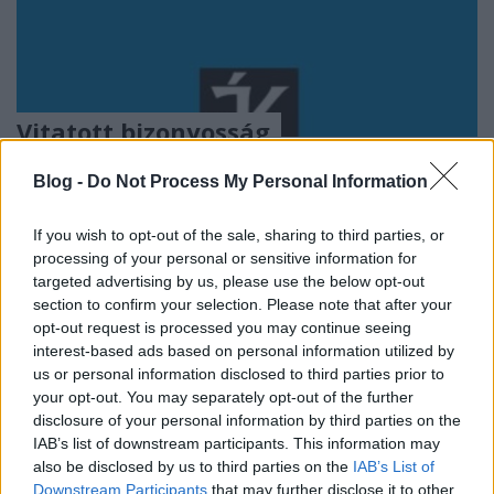
Vitatott bizonyosság
Az ékesszólás birodalma – retorika és érvelés
Blog -
Do Not Process My Personal Information
TINTA Könyvkiadó
•
2018. szeptember 04.
0
If you wish to opt-out of the sale, sharing to third parties, or
Az alábbi szöveg eredetileg a Magyar Időkben jelent
processing of your personal or sensitive information for
meg. A retorika birodalma óriási. Nemcsak a nyelv-
targeted advertising by us, please use the below opt-out
és irodalomtudományba, a stilisztikába nyúlnak át
section to confirm your selection. Please note that after your
területei, hanem a logikáéba és a filozófiáéba is.
opt-out request is processed you may continue seeing
Többek között erről győz meg Chaïm Perelman
interest-based ads based on personal information utilized by
könyve, amely Major Hajnalka fordításában jelent…
us or personal information disclosed to third parties prior to
your opt-out. You may separately opt-out of the further
disclosure of your personal information by third parties on the
IAB’s list of downstream participants. This information may
also be disclosed by us to third parties on the
IAB’s List of
Downstream Participants
that may further disclose it to other