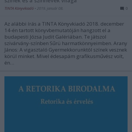
színek és a színnevek világa
TINTA Könyvkiadó
•
2019. január 08.
0
Az alábbi írás a TINTA Könyvkiadó 2018. december
14-én tartott könyvbemutatóján hangzott el a
budapesti Józsa Judit Galériában. Te játszol
szivárvány-színben Sűrü harmatkönnyeimben. Arany
János: A vigasztaló Gyermekkorunktól színek vesznek
körül minket. Мivel édesapám grafikusművész volt,
én…