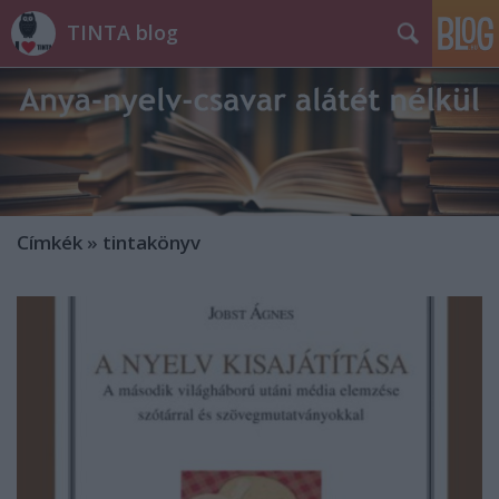
TINTA blog
Címkék
»
tintakönyv