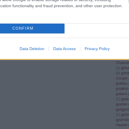
(
19
)
finn
cation functionality and fraud prevention, and other user protection.
földikut
fonosze
Fordítók
(
6
)
forint
frájer
(
1
)
CONFIRM
(
10
)
Fre
fülesbag
funkcio
füttybes
Data Deletion
Data Access
Privacy Policy
Galambo
gendere
Chauce
(
1
)
gilis
(
6
)
gomb
Google
grafika
(
grépfrút
gubacs
(
(
1
)
gyás
gyertek
gyógynö
(
1
)
gyüm
gyümölc
Haader 