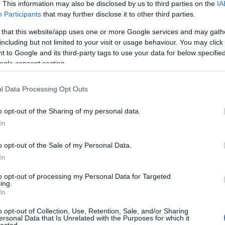
. This information may also be disclosed by us to third parties on the
IA
colorin
Participants
that may further disclose it to other third parties.
Nagy La
Csallán
 that this website/app uses one or more Google services and may gath
csendél
TOVÁBB OLVASOM
including but not limited to your visit or usage behaviour. You may click 
cserebó
 to Google and its third-party tags to use your data for below specifi
Cserhát
csillagk
ogle consent section.
csiperke
ANYANYELV
SZÉP SZAVAK
KICSI SÁNDOR
csőgöré
l Data Processing Opt Outs
Csúcs S
(
1
)
dala
Győző
(
o opt-out of the Sharing of my personal data.
Deborah
In
demokrá
Devecse
(
8
)
diffe
o opt-out of the Sale of my Personal Data.
diskurzu
In
diszlexi
Domokos
to opt-out of processing my Personal Data for Targeted
Dreher
(
ing.
dukkó
(
In
(
2
)
Du P
(
4
)
Édes
o opt-out of Collection, Use, Retention, Sale, and/or Sharing
Sapir
(
1
)
ersonal Data that Is Unrelated with the Purposes for which it
lected.
erdő
(
1
)