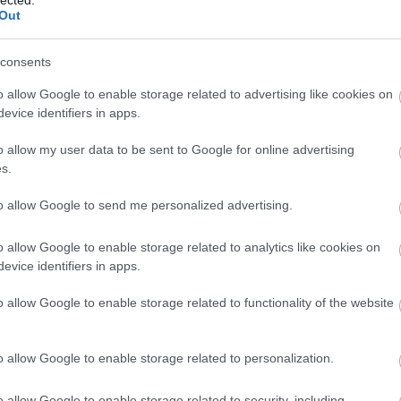
Out
Kisköny
TINTÁB
ellentét
consents
elszepar
Benveni
o allow Google to enable storage related to advertising like cookies on
enantio
evice identifiers in apps.
entozoo
(
12
)
Erd
Tár
(
1
)
e
o allow my user data to be sent to Google for online advertising
erkölcs
(
s.
értelme
eső
(
1
)
to allow Google to send me personalized advertising.
eszváta
Etimológ
EU
(
1
)
e
o allow Google to enable storage related to analytics like cookies on
Európa
(
evice identifiers in apps.
libris
(
1
)
Zsuzsa
o allow Google to enable storage related to functionality of the website
farkasku
(
2
)
fazé
félelem
feminiz
o allow Google to enable storage related to personalization.
Ferenc 
fideszbu
o allow Google to enable storage related to security, including