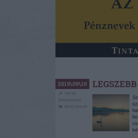
LEGSZEBB
2019\09\10
TINTA
So
Könyvkiadó
sz
Szólj hozzá!
ha
ho
cs
ké