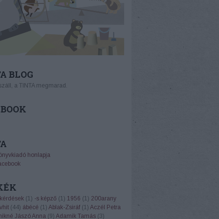
A BLOG
száll, a TINTA megmarad.
EBOOK
TA
önyvkiadó honlapja
acebook
KÉK
 kérdések
(
1
)
-s képző
(
1
)
1956
(
1
)
200arany
vhit
(
44
)
ábécé
(
1
)
Ablak-Zsiráf
(
1
)
Aczél Petra
ikné Jászó Anna
(
9
)
Adamik Tamás
(
3
)