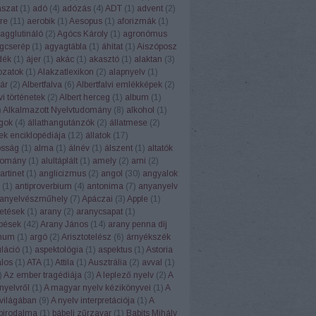
ászat
(
1
)
adó
(
4
)
adózás
(
4
)
ADT
(
1
)
advent
(
2
)
re
(
11
)
aerobik
(
1
)
Aesopus
(
1
)
aforizmák
(
1
)
agglutináló
(
2
)
Agócs Károly
(
1
)
agronómus
gcserép
(
1
)
agyagtábla
(
1
)
áhítat
(
1
)
Aiszóposz
dék
(
1
)
ájer
(
1
)
akác
(
1
)
akasztó
(
1
)
alaktan
(
3
)
ozatok
(
1
)
Alakzatlexikon
(
2
)
alapnyelv
(
1
)
ár
(
2
)
Albertfalva
(
6
)
Albertfalvi emlékképek
(
2
)
vi történetek
(
2
)
Albert herceg
(
1
)
album
(
1
)
)
Alkalmazott Nyelvtudomány
(
8
)
alkohol
(
1
)
ngok
(
4
)
állathangutánzók
(
2
)
állatmese
(
2
)
ek enciklopédiája
(
12
)
állatok
(
17
)
osság
(
1
)
alma
(
1
)
álnév
(
1
)
álszent
(
1
)
altatók
domány
(
1
)
alultáplált
(
1
)
amely
(
2
)
ami
(
2
)
rtinet
(
1
)
anglicizmus
(
2
)
angol
(
30
)
angyalok
(
1
)
antiproverbium
(
4
)
antonima
(
7
)
anyanyelv
anyelvészműhely
(
7
)
Apáczai
(
3
)
Apple
(
1
)
etések
(
1
)
arany
(
2
)
aranycsapat
(
1
)
pések
(
42
)
Arany János
(
14
)
arany penna díj
num
(
1
)
argó
(
2
)
Arisztotelész
(
6
)
árnyékszék
uláció
(
1
)
aspektológia
(
1
)
aspektus
(
1
)
Astoria
alos
(
1
)
ATA
(
1
)
Attila
(
1
)
Ausztrália
(
2
)
avval
(
1
)
)
Az ember tragédiája
(
3
)
A leplező nyelv
(
2
)
A
nyelvről
(
1
)
A magyar nyelv kézikönyvei
(
1
)
A
világában
(
9
)
A nyelv interpretációja
(
1
)
A
 birodalma
(
1
)
bábeli zűrzavar
(
1
)
Babits Mihály