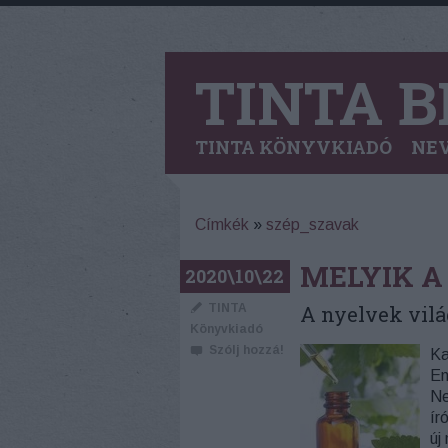
TINTA B
TINTA KÖNYVKIADÓ
NEV
Címkék
»
szép_szavak
MELYIK A
2020\10\22
TINTA
A nyelvek vilá
Könyvkiadó
Szólj hozzá!
Ka
En
Ne
ír
új