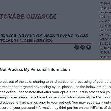
(
1
)
bájd
Balassi-
József At
TOVÁBB OLVASOM
Bálint
(
1
bánat
(
1
Bartók 
János
(
beintegr
SZAVAK
ANYANYELV
HAZA
GYÖNGY
SZELLŐ
József
(
ZTOLÁNYI
TÍZ LEGSZEBB SZÓ
Benkő L
(
2
)
Bess
(
1
)
betl
bibliai 
bízik
(
1
)
check
(
1
GSZEBB MAGYAR SZÓ
Not Process My Personal Information
böjtfő
(
1
Bonchid
borjú
(
1
)
to opt-out of the sale, sharing to third parties, or processing of your per
mai nap a magyar költészet napja, ennek apropóján
(
1
)
Bud
formation for targeted advertising by us, please use the below opt-out s
juk közre Kicsi Sándor András nyelvész írását a tíz
nyelvés
r selection. Please note that after your opt-out request is processed y
gszebb magyar szóról. Kommentben várjuk kedves
(
1
)
búza
eing interest-based ads based on personal information utilized by us or
(
1
)
ceru
vasóink véleményét: szerintetek melyek a legszebb
Cházár 
disclosed to third parties prior to your opt-out. You may separately opt-
gyar szavak? Korszerűtlen elmélkedésnek
(
4
)
cifra
losure of your personal information by third parties on the IAB’s list of
ámíthat a tíz legszebb magyar szón töprengeni,…
citrancs