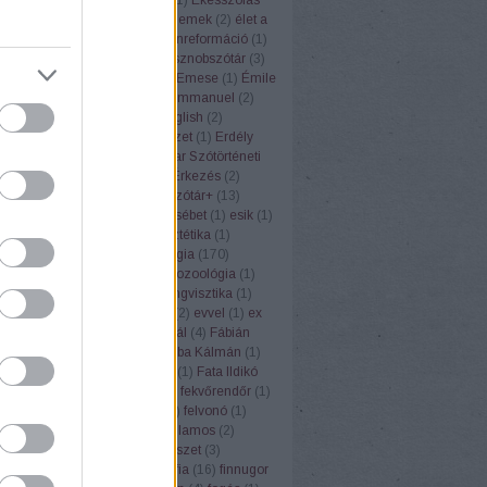
vtára
(
11
)
eldeformálódik
(
1
)
elemek
(
2
)
élet a
AN
(
8
)
ellenforradalom
(
1
)
ellenreformáció
(
1
)
(
12
)
előadás
(
5
)
Első magyar sznobszótár
(
3
)
ál
(
1
)
elválasztás
(
1
)
Elvis
(
1
)
Emese
(
1
)
Émile
ste
(
1
)
emlékkonferencia
(
1
)
Emmanuel
(
2
)
szémia
(
3
)
enciklopédia
(
3
)
english
(
2
)
lógia
(
1
)
Eőry Vilma
(
6
)
építészet
(
1
)
Erdély
élyi Erzsébet
(
4
)
Erdélyi Magyar Szótörténeti
redettörténet
(
6
)
érettségi
(
4
)
Érkezés
(
2
)
3
)
erőfeszítés
(
1
)
Értelmező szótár+
(
13
)
ző szótárak
(
2
)
érvelés
(
2
)
Erzsébet
(
1
)
esik
(
1
)
eszkimó
(
1
)
eszperente
(
1
)
esztétika
(
1
)
(
1
)
étel
(
5
)
Etelköz
(
1
)
etimológia
(
170
)
iai szótár
(
31
)
étkezés
(
2
)
etnozoológia
(
1
)
ufemizmus
(
1
)
euró
(
1
)
eurolingvisztika
(
1
)
3
)
Európai Unió
(
1
)
évforduló
(
2
)
evvel
(
1
)
ex
Ezópus
(
2
)
ezzel
(
1
)
Fábián Pál
(
4
)
Fábián
nna
(
3
)
fagyi
(
1
)
faloda
(
1
)
Faluba Kálmán
(
1
)
tya
(
1
)
Farkas Edit
(
1
)
farsang
(
1
)
Fata Ildikó
k
(
1
)
fehér gólya
(
1
)
fejtörők
(
3
)
fekvőrendőr
(
1
)
(
2
)
felelősség
(
1
)
felkiáltójel
(
1
)
felvonó
(
1
)
mus
(
1
)
fene
(
1
)
fény
(
2
)
fényvillamos
(
2
)
pápa
(
1
)
férfi
(
1
)
festék
(
1
)
festészet
(
3
)
rger
(
1
)
fíling
(
1
)
film
(
1
)
filozófia
(
16
)
finnugor