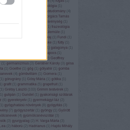
ugrisztika
(
12
)
flektáló
(
1
)
főbűn
(
4
)
fogás
(
1
)
ya
(
1
)
folklór
(
1
)
folyóirat
(
1
)
fonológia
(
1
)
mantika
(
1
)
fordítás
(
17
)
fordítástudomány
(
4
)
alauz
(
1
)
Forgács Róbert
(
1
)
Forgács Tamás
(
4
)
forradalom
(
1
)
forrás
(
1
)
fösvénység
(
1
)
franc
(
1
)
francia
(
9
)
Frankfurt
(
1
)
frazeológia
nyó Zoltán
(
2
)
Friderikusz
(
1
)
fülemüle
(
1
)
oly
(
1
)
fülkeforradalom
(
1
)
fülolaj
(
1
)
Fundi
(
1
)
nalizmus
(
1
)
Füred
(
1
)
füsti fecske
(
1
)
fütty
(
1
)
zéd
(
1
)
füttynelv
(
1
)
Gaál Edit
(
1
)
galagonya
(
1
)
s Kristóf
(
7
)
Gandhi
(
2
)
gemkapocs
(
1
)
lmélet
(
1
)
gendernyelvészet
(
2
)
Geoffrey
r
(
1
)
germanizmus
(
3
)
Gerstner Károly
(
3
)
gésa
zta
(
1
)
Goethe
(
1
)
gőg
(
1
)
gólyahír
(
1
)
gomba
anevek
(
4
)
gömbvillám
(
1
)
Gomera
(
1
)
(
1
)
górugrány
(
1
)
Gósy Mária
(
1
)
gótika
(
1
)
1
)
grafit
(
1
)
grammatika
(
5
)
grapefruit
(
1
)
(
1
)
Grétsy László
(
103
)
Grimm testvérek
(
2
)
1
)
gulipán
(
1
)
Gundel
(
1
)
gyakorisági szótárak
z
(
6
)
gyereknyelv
(
1
)
gyermekágyi láz
(
2
)
(
1
)
gyógyhatású növények
(
8
)
gyógyítás
(
3
)
vény
(
7
)
gyógyszertár
(
1
)
gyöngy
(
1
)
Győrött
ölcsnevek
(
4
)
gyümölcsnévszótár
(
3
)
sök
(
3
)
gyurgyalag
(
2
)
H. Varga Márta
(
3
)
Lea
(
2
)
háború
(
2
)
Hadrianus
(
1
)
Hajdú Mihály