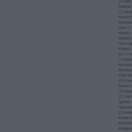
(
1
)
hála
hamvaz
(
1
)
hang
hanszer
Hasonla
ruha
(
1
)
Henrik
(
héjakút
Herczog
Róbert
(
hit
(
12
)
(
2
)
hóka
homoiuz
Horatius
Péter Iv
(
10
)
hun
húsvét
(
(
2
)
Ideg
(
31
)
idé
igekötő
ragozás
(
2
)
imád
indián n
Informa
instagr