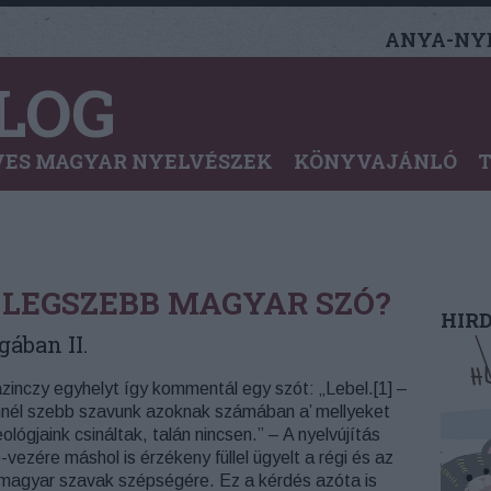
ANYA-NYE
LOG
ES MAGYAR NYELVÉSZEK
KÖNYVAJÁNLÓ
 LEGSZEBB MAGYAR SZÓ?
HIR
gában II.
zinczy egyhelyt így kommentál egy szót: „Lebel.[1] –
nél szebb szavunk azoknak számában a’ mellyeket
ológjaink csináltak, talán nincsen.” – A nyelvújítás
ó-vezére máshol is érzékeny füllel ügyelt a régi és az
 magyar szavak szépségére. Ez a kérdés azóta is