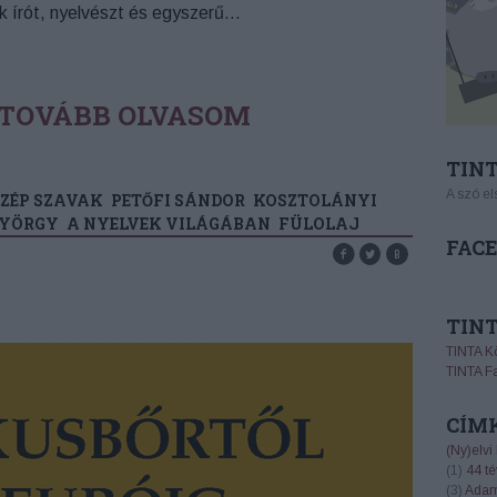
k írót, nyelvészt és egyszerű…
TOVÁBB OLVASOM
TINT
A szó el
ZÉP SZAVAK
PETŐFI SÁNDOR
KOSZTOLÁNYI
GYÖRGY
A NYELVEK VILÁGÁBAN
FÜLOLAJ
FAC
TIN
TINTA K
TINTA F
CÍM
(Ny)elvi
(
1
)
44 té
(
3
)
Adam