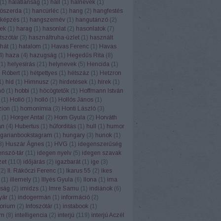
(
1
)
hálátlanság
(
1
)
hall
(
1
)
halnevek
(
1
)
ószerda
(
1
)
hancúrléc
(
1
)
hang
(
2
)
hangfestés
képzés
(
1
)
hangszernév
(
1
)
hangutánzó
(
2
)
ek
(
1
)
harag
(
1
)
hasonlat
(
2
)
hasonlatok
(
7
)
tszótár
(
3
)
használtruha-üzlet
(
1
)
használt
hát
(
1
)
hatalom
(
1
)
Havas Ferenc
(
1
)
Havas
4
)
haza
(
4
)
hazugság
(
1
)
Hegedűs Rita
(
8
)
(
1
)
helyesírás
(
21
)
helynevek
(
5
)
Hencida
(
1
)
 Róbert
(
1
)
hétpettyes
(
1
)
hétszáz
(
1
)
Hetzron
1
)
híd
(
1
)
Himnusz
(
2
)
hirdetések
(
1
)
hírek
(
1
)
hó
(
1
)
hobbi
(
1
)
höcögtetők
(
1
)
Hoffmann István
(
1
)
Holló
(
1
)
holló
(
1
)
Hollós János
(
1
)
ion
(
1
)
homonímia
(
3
)
Honti László
(
3
)
(
1
)
Horger Antal
(
2
)
Horn Gyula
(
2
)
Horváth
án
(
4
)
Hubertus
(
1
)
hűfordítás
(
1
)
hull
(
1
)
humor
garianbookstagram
(
1
)
hungary
(
3
)
hunok
(
1
)
3
)
Huszár Ágnes
(
1
)
HVG
(
1
)
idegenszerűség
enszó-tár
(
11
)
idegen nyelv
(
5
)
idegen szavak
zet
(
110
)
időjárás
(
2
)
igazbarát
(
1
)
ige
(
3
)
(
2
)
II. Rákóczi Ferenc
(
1
)
Ikarus 55
(
2
)
ikes
(
1
)
illemely
(
1
)
Illyés Gyula
(
6
)
Ilona
(
1
)
ima
ság
(
2
)
imidzs
(
1
)
Imre Samu
(
1
)
indiánok
(
6
)
yár
(
1
)
indogermán
(
1
)
információ
(
2
)
torium
(
2
)
Infoszótár
(
1
)
instabook
(
1
)
am
(
8
)
intelligencia
(
2
)
interjú
(
119
)
interjú Aczél