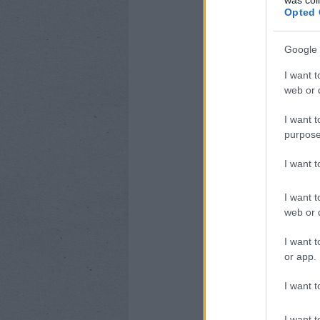
Opted 
Google 
I want t
web or d
I want t
purpose
I want 
I want t
web or d
I want t
or app.
I want t
I want t