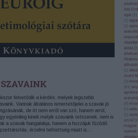
adathal
Ady End
agár
(
1
)
(
1
)
agya
(
1
)
aján
alakvált
alapszót
Albertfal
áldás
(
1
állatha
Állatnev
állhatat
(
1
)
áltu
André Ma
 SZAVAINK
(
2
)
Anna
(
81
)
any
apróhird
kszor felvetődik a kérdés: melyek legszebb
aranykö
(
9
)
Arca
avaink. Vannak általános ismertetőjelei a szavak jó
(
1
)
artik
ngzásának, de itt nem erről van szó, hanem arról,
(
1
)
aszt
gy egyénileg kinek melyik szavaink tetszenek, nem is
azzal
(
1
ak a szavak hangalakja, hanem a hozzájuk fűződő
magyar 
pzettársítás, érzelmi telítettség miatt is…
nyelvek 
retorika