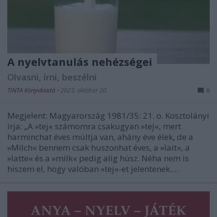
A nyelvtanulás nehézségei
Olvasni, írni, beszélni
TINTA Könyvkiadó
•
2023. október 20.
6
Megjelent: Magyarország 1981/35: 21. o. Kosztolányi
írja: „A »tej« számomra csakugyan »tej«, mert
harminchat éves múltja van, ahány éve élek, de a
»Milch« bennem csak huszonhat éves, a »lait«, a
»latte« és a »milk« pedig alig húsz. Néha nem is
hiszem el, hogy valóban »tej«-et jelentenek.…