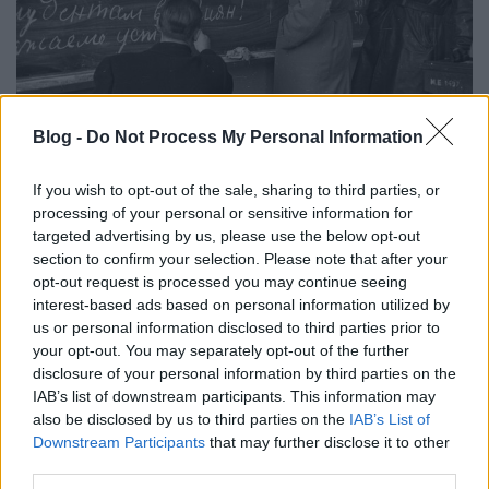
A magyar ember nehezen tanul
Blog -
Do Not Process My Personal Information
idegen nyelveket?
If you wish to opt-out of the sale, sharing to third parties, or
Nyelvi tévhitek 9.
processing of your personal or sensitive information for
targeted advertising by us, please use the below opt-out
TINTA Könyvkiadó
•
2022. december 06.
19
section to confirm your selection. Please note that after your
opt-out request is processed you may continue seeing
Igazában nincs okom és jogom ezt az állítást a téves
interest-based ads based on personal information utilized by
hiedelmek közé sorolni, hiszen sajnos a mindennapi
us or personal information disclosed to third parties prior to
tapasztalat éppenséggel igazolni látszik, ahogy
your opt-out. You may separately opt-out of the further
korábban erről A nyelvtehetség ritka adottság? című
disclosure of your personal information by third parties on the
bejegyzésben is szót ejtettem róla. Legfeljebb azt
IAB’s list of downstream participants. This information may
próbálhatom cáfolni, hogy ez valamiféle…
also be disclosed by us to third parties on the
IAB’s List of
Downstream Participants
that may further disclose it to other
third parties.