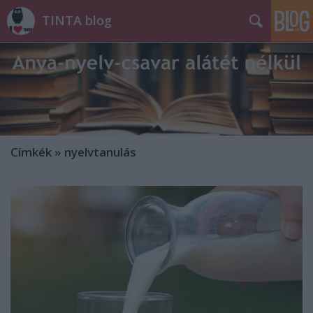
TINTA blog
Címkék
»
nyelvtanulás