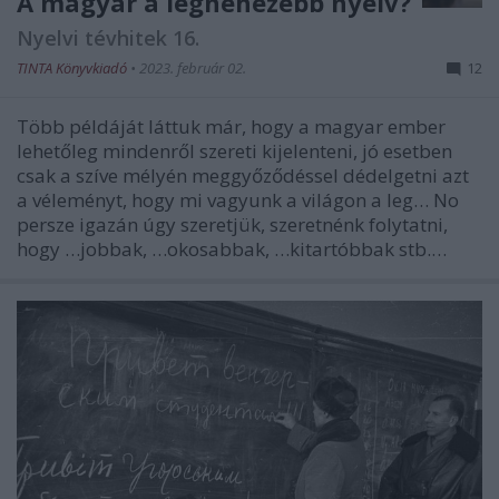
A magyar a legnehezebb nyelv?
Nyelvi tévhitek 16.
TINTA Könyvkiadó
•
2023. február 02.
12
Több példáját láttuk már, hogy a magyar ember
lehetőleg mindenről szereti kijelenteni, jó esetben
csak a szíve mélyén meggyőződéssel dédelgetni azt
a véleményt, hogy mi vagyunk a világon a leg… No
persze igazán úgy szeretjük, szeretnénk folytatni,
hogy …jobbak, …okosabbak, …kitartóbbak stb.…