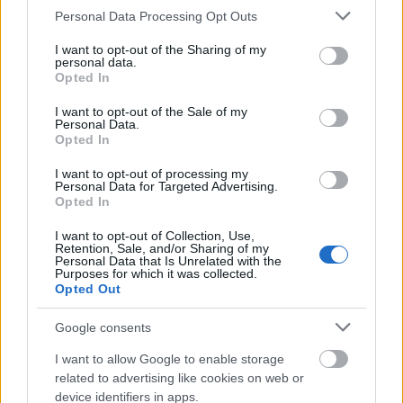
Please note that this website/app uses one or more Google
Personal Data Processing Opt Outs
services and may gather and store information including but
not limited to your visit or usage behaviour. You may click to
I want to opt-out of the Sharing of my
personal data.
grant or deny consent to Google and its third-party tags to
Opted In
use your data for below specified purposes in below Google
consent section.
I want to opt-out of the Sale of my
Personal Data.
Opted In
I want to opt-out of processing my
Personal Data for Targeted Advertising.
Opted In
I want to opt-out of Collection, Use,
Retention, Sale, and/or Sharing of my
A nyelvtehetség ritka adottság?
Personal Data that Is Unrelated with the
Purposes for which it was collected.
Nyelvi tévhitek 8.
Opted Out
TINTA Könyvkiadó
•
2022. november 04.
2
Google consents
Miért, a matematikai tehetség talán nem? A zenei, a
I want to allow Google to enable storage
rajzolói, a színészi tehetség mindennapos? És talán
related to advertising like cookies on web or
device identifiers in apps.
valamely sporthoz vagy épp műszaki kiválósághoz