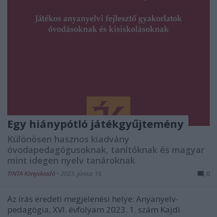
Egy hiánypótló játékgyűjtemény
Különösen hasznos kiadvány
óvodapedagógusoknak, tanítóknak és magyar
mint idegen nyelv tanároknak
TINTA Könyvkiadó
•
2023. június 19.
0
Az írás eredeti megjelenési helye: Anyanyelv-
pedagógia, XVI. évfolyam 2023. 1. szám Kajdi