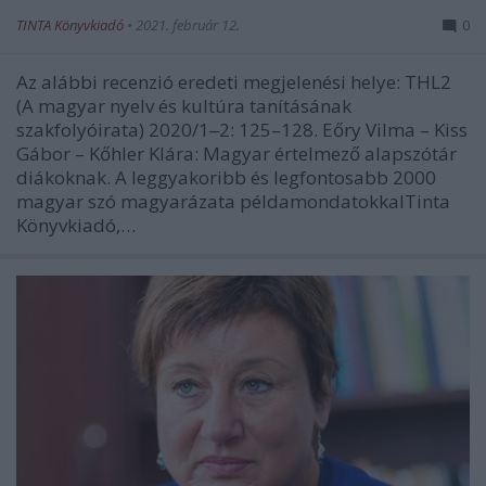
TINTA Könyvkiadó
•
2021. február 12.
0
Az alábbi recenzió eredeti megjelenési helye: THL2
(A magyar nyelv és kultúra tanításának
szakfolyóirata) 2020/1‒2: 125–128. Eőry Vilma – Kiss
Gábor – Kőhler Klára: Magyar értelmező alapszótár
diákoknak. A leggyakoribb és legfontosabb 2000
magyar szó magyarázata példamondatokkalTinta
Könyvkiadó,…