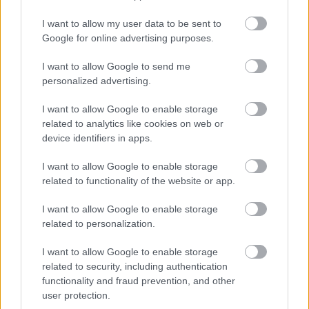
nem kell különös rátermettség? Természetes, hogy
I want to allow my user data to be sent to
mindenki más-más dolgokban képes kifutni az igazi
Google for online advertising purposes.
formáját. Megesik, hogy ugyanabban a valakiben…
I want to allow Google to send me
personalized advertising.
I want to allow Google to enable storage
related to analytics like cookies on web or
device identifiers in apps.
I want to allow Google to enable storage
related to functionality of the website or app.
I want to allow Google to enable storage
related to personalization.
I want to allow Google to enable storage
related to security, including authentication
functionality and fraud prevention, and other
A pop-rock és a beatzene inspirálta
user protection.