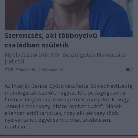
Szerencsés, aki többnyelvű
családban születik
Nyelvészportrék XIV. Beszélgetés Navracsics
Judittal
TINTA Könyvkiadó
•
2020. július 10.
0
Az interjút Daniss Győző készítette. Sok-sok évtizedig
mondogatták szülők, nagyszülők, pedagógusok a
fiuknak-lányuknak, unokájuknak, diákjuknak, hogy
„annyi ember vagy, ahány nyelvet tudsz”. Mások
ellenben attól tartottak, hogy aki két vagy több
nyelvet tanul, egyet sem tudhat tökéletesen,
ráadásul…