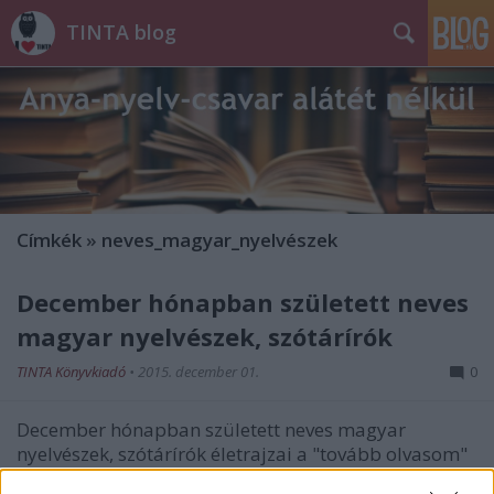
TINTA blog
Címkék
»
neves_magyar_nyelvészek
December hónapban született neves
magyar nyelvészek, szótárírók
TINTA Könyvkiadó
•
2015. december 01.
0
December hónapban született neves magyar
nyelvészek, szótárírók életrajzai a "tovább olvasom"
gombra kattintva olvashatók. Kniezsa István