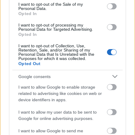
TINTA Könyvkiadó
•
2015. október 01.
0
consent section.
I want to opt-out of the Sale of my
Personal Data.
Opted In
Október hónapban született neves magyar
nyelvészek, szótárírók életrajzai a "tovább olvasom"
I want to opt-out of processing my
gombra kattintva olvashatók. Otrokocsi Foris Ferenc
Personal Data for Targeted Advertising.
Opted In
Született–meghalt: (Otrokocs, 1648. okt. –
Nagyszombat, 1718. okt. 1.) Foglalkozása: teológiai
I want to opt-out of Collection, Use,
és nyelvészeti író Élete:…
Retention, Sale, and/or Sharing of my
Personal Data that Is Unrelated with the
Purposes for which it was collected.
Opted Out
Szeptember hónapban született
neves magyar nyelvészek, szótárírók
Google consents
TINTA Könyvkiadó
•
2015. szeptember 01.
0
I want to allow Google to enable storage
related to advertising like cookies on web or
Szeptember hónapban született neves magyar
device identifiers in apps.
nyelvészek, szótárírók életrajzai a "tovább olvasom"
I want to allow my user data to be sent to
gombra kattintva olvashatók. Klemm Imre Antal
Google for online advertising purposes.
Született–meghalt: (Léka, 1883. szept. 1. – Pécs, 1963.
dec. 23.) Foglalkozása: nyelvész, egyetemi tanár, a
I want to allow Google to send me
nyelvészeti tudományok…