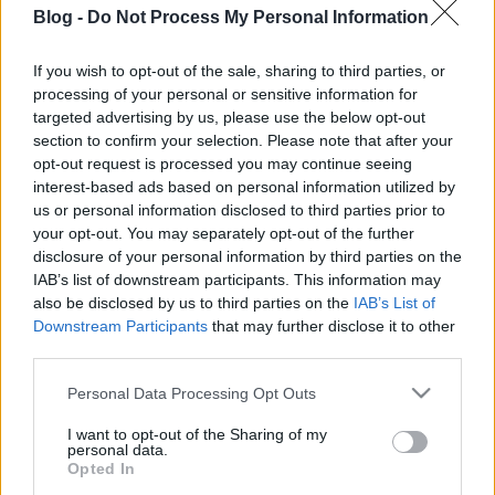
Született–meghalt: (Trsztena, 1898. dec. 1. – Bp.,
Blog -
Do Not Process My Personal Information
1965. márc. 15.) Foglalkozása: nyelvész, egyetemi
tanár, az MTA tagja (l. 1939, r.…
If you wish to opt-out of the sale, sharing to third parties, or
processing of your personal or sensitive information for
November hónapban született neves
targeted advertising by us, please use the below opt-out
section to confirm your selection. Please note that after your
magyar nyelvészek, szótárírók
opt-out request is processed you may continue seeing
TINTA Könyvkiadó
•
2015. november 01.
0
interest-based ads based on personal information utilized by
us or personal information disclosed to third parties prior to
your opt-out. You may separately opt-out of the further
November hónapban született neves magyar
disclosure of your personal information by third parties on the
nyelvészek, szótárírók életrajzai a "tovább olvasom"
IAB’s list of downstream participants. This information may
gombra kattintva olvashatók. Waltherr László Imre
also be disclosed by us to third parties on the
IAB’s List of
Született–meghalt: (Tarcal, 1788. nov. 1. – Tarcal,
Downstream Participants
that may further disclose it to other
1863. okt. 23.) Foglalkozása: történész, nyelvész, az
third parties.
MTA l. tagja (1832)…
Please note that this website/app uses one or more Google
Personal Data Processing Opt Outs
services and may gather and store information including but
Október hónapban született neves
not limited to your visit or usage behaviour. You may click to
I want to opt-out of the Sharing of my
personal data.
magyar nyelvészek, szótárírók
grant or deny consent to Google and its third-party tags to
Opted In
use your data for below specified purposes in below Google