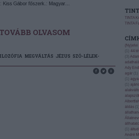
n: Kiss Gábor főszerk.: Magyar…
TIN
TINTA K
TINTA F
TOVÁBB OLVASOM
CÍM
(Ny)elvi
(
1
)
44 té
ILOZÓFIA
MEGVÁLTÁS
JÉZUS
SZÓ-LÉLEK-
(
3
)
Adam
adathal
Ady End
agár
(
1
)
(
1
)
agya
(
1
)
aján
alakvált
alapszót
Albertfal
áldás
(
1
állatha
Állatnev
állhatat
(
1
)
áltu
André Ma