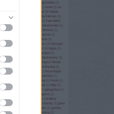
ufemizmus
(
1
)
euró
(
1
)
eurolingvisztika
(
1
)
3
)
Európai Unió
(
1
)
évforduló
(
2
)
evvel
(
1
)
ex
Ezópus
(
2
)
ezzel
(
1
)
Fábián Pál
(
4
)
Fábián
nna
(
3
)
fagyi
(
1
)
faloda
(
1
)
Faluba Kálmán
(
1
)
tya
(
1
)
Farkas Edit
(
1
)
farsang
(
1
)
Fata Ildikó
k
(
1
)
fehér gólya
(
1
)
fejtörők
(
3
)
fekvőrendőr
(
1
)
(
2
)
felelősség
(
1
)
felkiáltójel
(
1
)
felvonó
(
1
)
mus
(
1
)
fene
(
1
)
fény
(
2
)
fényvillamos
(
2
)
pápa
(
1
)
férfi
(
1
)
festék
(
1
)
festészet
(
3
)
rger
(
1
)
fíling
(
1
)
film
(
1
)
filozófia
(
16
)
finnugor
ugrisztika
(
12
)
flektáló
(
1
)
főbűn
(
4
)
fogás
(
1
)
ya
(
1
)
folklór
(
1
)
folyóirat
(
1
)
fonológia
(
1
)
mantika
(
1
)
fordítás
(
17
)
fordítástudomány
(
4
)
alauz
(
1
)
Forgács Róbert
(
1
)
Forgács Tamás
(
4
)
forradalom
(
1
)
forrás
(
1
)
fösvénység
(
1
)
franc
(
1
)
francia
(
9
)
Frankfurt
(
1
)
frazeológia
nyó Zoltán
(
2
)
Friderikusz
(
1
)
fülemüle
(
1
)
oly
(
1
)
fülkeforradalom
(
1
)
fülolaj
(
1
)
Fundi
(
1
)
nalizmus
(
1
)
Füred
(
1
)
füsti fecske
(
1
)
fütty
(
1
)
zéd
(
1
)
füttynelv
(
1
)
Gaál Edit
(
1
)
galagonya
(
1
)
s Kristóf
(
7
)
Gandhi
(
2
)
gemkapocs
(
1
)
lmélet
(
1
)
gendernyelvészet
(
2
)
Geoffrey
r
(
1
)
germanizmus
(
3
)
Gerstner Károly
(
3
)
gésa
zta
(
1
)
Goethe
(
1
)
gőg
(
1
)
gólyahír
(
1
)
gomba
anevek
(
4
)
gömbvillám
(
1
)
Gomera
(
1
)