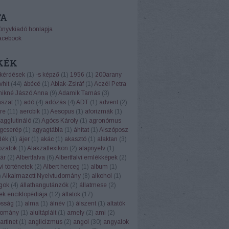
TA
önyvkiadó honlapja
acebook
KÉK
 kérdések
(
1
)
-s képző
(
1
)
1956
(
1
)
200arany
vhit
(
44
)
ábécé
(
1
)
Ablak-Zsiráf
(
1
)
Aczél Petra
ikné Jászó Anna
(
9
)
Adamik Tamás
(
3
)
ászat
(
1
)
adó
(
4
)
adózás
(
4
)
ADT
(
1
)
advent
(
2
)
re
(
11
)
aerobik
(
1
)
Aesopus
(
1
)
aforizmák
(
1
)
agglutináló
(
2
)
Agócs Károly
(
1
)
agronómus
gcserép
(
1
)
agyagtábla
(
1
)
áhítat
(
1
)
Aiszóposz
dék
(
1
)
ájer
(
1
)
akác
(
1
)
akasztó
(
1
)
alaktan
(
3
)
ozatok
(
1
)
Alakzatlexikon
(
2
)
alapnyelv
(
1
)
ár
(
2
)
Albertfalva
(
6
)
Albertfalvi emlékképek
(
2
)
vi történetek
(
2
)
Albert herceg
(
1
)
album
(
1
)
)
Alkalmazott Nyelvtudomány
(
8
)
alkohol
(
1
)
ngok
(
4
)
állathangutánzók
(
2
)
állatmese
(
2
)
ek enciklopédiája
(
12
)
állatok
(
17
)
osság
(
1
)
alma
(
1
)
álnév
(
1
)
álszent
(
1
)
altatók
domány
(
1
)
alultáplált
(
1
)
amely
(
2
)
ami
(
2
)
rtinet
(
1
)
anglicizmus
(
2
)
angol
(
30
)
angyalok