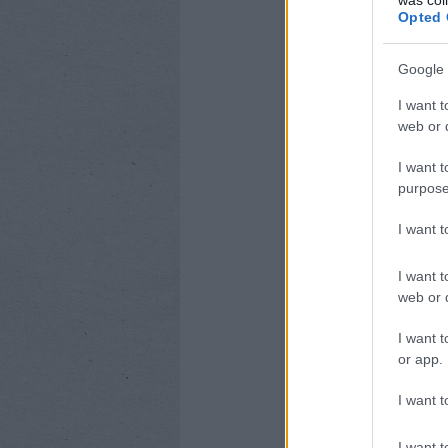
Opted 
Google 
I want t
web or d
I want t
purpose
I want 
I want t
web or d
I want t
or app.
I want t
I want t