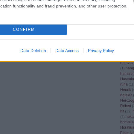
Google
cation functionality and fraud prevention, and other user protection.
grafika
(
grépfrút
gubacs
(
(
1
)
gyás
CONFIRM
gyertek
gyógynö
(
1
)
gyüm
gyümölc
Data Deletion
Data Access
Privacy Policy
Haader 
(
1
)
hála
hamvaz
(
1
)
hang
hanszer
Hasonla
ruha
(
1
)
Henrik
(
héjakút
Herczog
Róbert
(
hit
(
12
)
(
2
)
hóka
homoiuz
Horatius
Péter Iv