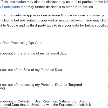
. This information may also be disclosed by us to third parties on the
IA
Devecse
(
8
)
diffe
Participants
that may further disclose it to other third parties.
diskurzu
 that this website/app uses one or more Google services and may gath
diszlexi
Domokos
including but not limited to your visit or usage behaviour. You may click 
Dreher
(
 to Google and its third-party tags to use your data for below specifi
dukkó
(
ogle consent section.
(
2
)
Du P
(
4
)
Édes
Sapir
(
1
)
l Data Processing Opt Outs
erdő
(
1
)
Kisköny
o opt-out of the Sharing of my personal data.
TINTÁB
ellentét
In
elszepar
Benveni
o opt-out of the Sale of my Personal Data.
enantio
In
entozoo
(
12
)
Erd
to opt-out of processing my Personal Data for Targeted
Tár
(
1
)
e
ing.
erkölcs
(
In
értelme
eső
(
1
)
o opt-out of Collection, Use, Retention, Sale, and/or Sharing
eszváta
ersonal Data that Is Unrelated with the Purposes for which it
Etimológ
lected.