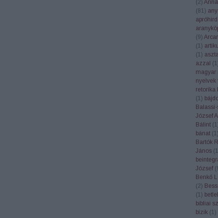
(
2
)
Anna
(
81
)
any
apróhird
aranykö
(
9
)
Arca
(
1
)
artik
(
1
)
aszt
azzal
(
1
magyar 
nyelvek 
retorika
(
1
)
bájd
Balassi-
József At
Bálint
(
1
bánat
(
1
Bartók 
János
(
beintegr
József
(
Benkő L
(
2
)
Bess
(
1
)
betl
bibliai 
bízik
(
1
)