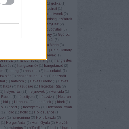
(
1
)
górugrány
(
1
)
Gósy Mária
(
1
)
gótika
(
1
)
1
)
grafit
(
1
)
grammatika
(
5
)
grapefruit
(
1
)
(
1
)
Grétsy László
(
103
)
Grimm testvérek
(
2
)
1
)
gulipán
(
1
)
Gundel
(
1
)
gyakorisági szótárak
z
(
6
)
gyereknyelv
(
1
)
gyermekágyi láz
(
2
)
(
1
)
gyógyhatású növények
(
8
)
gyógyítás
(
3
)
vény
(
7
)
gyógyszertár
(
1
)
gyöngy
(
1
)
Győrött
ölcsnevek
(
4
)
gyümölcsnévszótár
(
3
)
sök
(
3
)
gyurgyalag
(
2
)
H. Varga Márta
(
3
)
Lea
(
2
)
háború
(
2
)
Hadrianus
(
1
)
Hajdú Mihály
(
1
)
hálátlanság
(
1
)
hall
(
1
)
halnevek
(
1
)
ószerda
(
1
)
hancúrléc
(
1
)
hang
(
2
)
hangfestés
képzés
(
1
)
hangszernév
(
1
)
hangutánzó
(
2
)
ek
(
1
)
harag
(
1
)
hasonlat
(
2
)
hasonlatok
(
7
)
tszótár
(
3
)
használtruha-üzlet
(
1
)
használt
hát
(
1
)
hatalom
(
1
)
Havas Ferenc
(
1
)
Havas
4
)
haza
(
4
)
hazugság
(
1
)
Hegedűs Rita
(
8
)
(
1
)
helyesírás
(
21
)
helynevek
(
5
)
Hencida
(
1
)
 Róbert
(
1
)
hétpettyes
(
1
)
hétszáz
(
1
)
Hetzron
1
)
híd
(
1
)
Himnusz
(
2
)
hirdetések
(
1
)
hírek
(
1
)
hó
(
1
)
hobbi
(
1
)
höcögtetők
(
1
)
Hoffmann István
(
1
)
Holló
(
1
)
holló
(
1
)
Hollós János
(
1
)
ion
(
1
)
homonímia
(
3
)
Honti László
(
3
)
(
1
)
Horger Antal
(
2
)
Horn Gyula
(
2
)
Horváth
án
(
4
)
Hubertus
(
1
)
hűfordítás
(
1
)
hull
(
1
)
humor