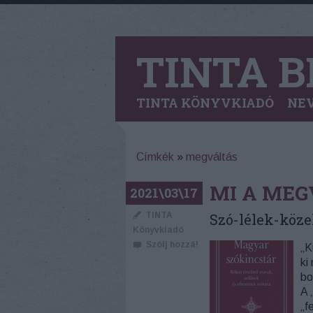
TINTA B
TINTA KÖNYVKIADÓ
NEV
Címkék
»
megváltás
MI A MEG
2021\03\17
TINTA
Szó-lélek-közel
Könyvkiadó
Szólj hozzá!
„K
ki
bo
A 
„f