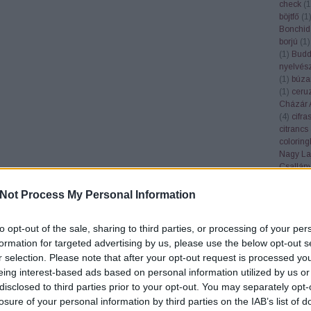
check
(
1
böjtfő
(
1
Bonchid
borjú
(
1
)
(
1
)
Bud
nyelvés
(
1
)
búza
(
1
)
ceru
Cházár 
(
4
)
cifra
citrancs
colorin
Nagy La
Csallán
csendél
cserebó
Not Process My Personal Information
Cserhát
csillagk
to opt-out of the sale, sharing to third parties, or processing of your per
csiperke
csőgöré
formation for targeted advertising by us, please use the below opt-out s
Csúcs S
r selection. Please note that after your opt-out request is processed y
(
1
)
dala
eing interest-based ads based on personal information utilized by us or
Győző
(
disclosed to third parties prior to your opt-out. You may separately opt-
Deborah
losure of your personal information by third parties on the IAB’s list of
demokrá