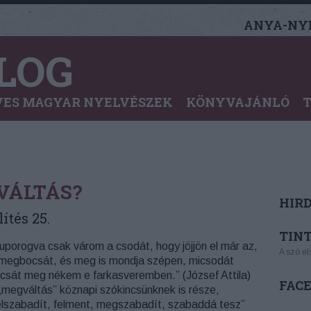
ANYA-NYE
LOG
ES MAGYAR NYELVÉSZEK
KÖNYVAJÁNLÓ
VÁLTÁS?
HIR
ítés 25.
TINT
uporogva csak várom a csodát, hogy jöjjön el már az,
A szó el
 megbocsát, és meg is mondja szépen, micsodát
csát meg nékem e farkasveremben.” (József Attila)
FAC
„megváltás” köznapi szókincsünknek is része,
elszabadít, felment, megszabadít, szabaddá tesz”