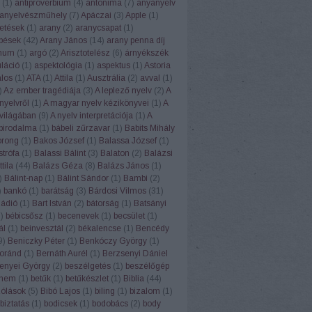
(
1
)
antiproverbium
(
4
)
antonima
(
7
)
anyanyelv
anyelvészműhely
(
7
)
Apáczai
(
3
)
Apple
(
1
)
etések
(
1
)
arany
(
2
)
aranycsapat
(
1
)
pések
(
42
)
Arany János
(
14
)
arany penna díj
num
(
1
)
argó
(
2
)
Arisztotelész
(
6
)
árnyékszék
uláció
(
1
)
aspektológia
(
1
)
aspektus
(
1
)
Astoria
alos
(
1
)
ATA
(
1
)
Attila
(
1
)
Ausztrália
(
2
)
avval
(
1
)
)
Az ember tragédiája
(
3
)
A leplező nyelv
(
2
)
A
nyelvről
(
1
)
A magyar nyelv kézikönyvei
(
1
)
A
világában
(
9
)
A nyelv interpretációja
(
1
)
A
 birodalma
(
1
)
bábeli zűrzavar
(
1
)
Babits Mihály
orong
(
1
)
Bakos József
(
1
)
Balassa József
(
1
)
strófa
(
1
)
Balassi Bálint
(
3
)
Balaton
(
2
)
Balázsi
tila
(
44
)
Balázs Géza
(
8
)
Balázs János
(
1
)
)
Bálint-nap
(
1
)
Bálint Sándor
(
1
)
Bambi
(
2
)
)
bankó
(
1
)
barátság
(
3
)
Bárdosi Vilmos
(
31
)
Rádió
(
1
)
Bart István
(
2
)
bátorság
(
1
)
Batsányi
1
)
bébicsősz
(
1
)
becenevek
(
1
)
becsület
(
1
)
ál
(
1
)
beinvesztál
(
2
)
békalencse
(
1
)
Bencédy
9
)
Beniczky Péter
(
1
)
Benkóczy György
(
1
)
oránd
(
1
)
Bernáth Aurél
(
1
)
Berzsenyi Dániel
enyei György
(
2
)
beszélgetés
(
1
)
beszélőgép
ehem
(
1
)
betűk
(
1
)
betűkészlet
(
1
)
Biblia
(
44
)
szólások
(
5
)
Bibó Lajos
(
1
)
biling
(
1
)
bizalom
(
1
)
biztatás
(
1
)
bodicsek
(
1
)
bodobács
(
2
)
body