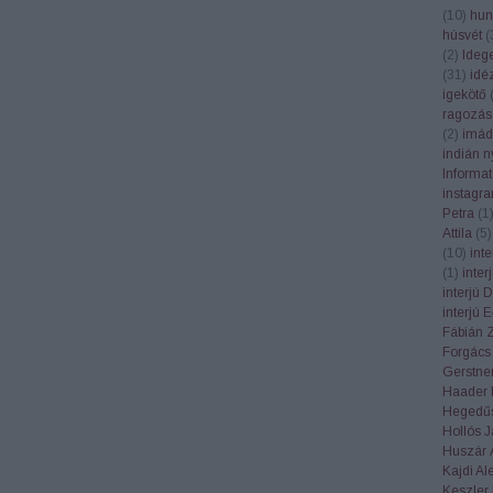
(
10
)
hun
húsvét
(
(
2
)
Ideg
(
31
)
idé
igekötő
ragozás
(
2
)
imád
indián n
Informa
instagr
Petra
(
1
Attila
(
5
)
(
10
)
int
(
1
)
inte
interjú 
interjú 
Fábián 
Forgács
Gerstner
Haader 
Hegedűs
Hollós 
Huszár 
Kajdi Al
Keszler 