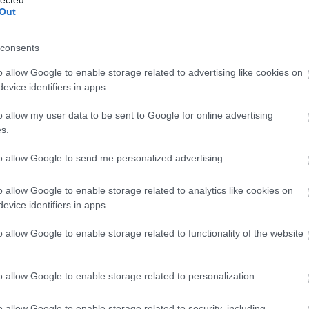
EU
(
1
)
e
Out
Európa
(
libris
(
1
)
Zsuzsa
consents
farkasku
(
2
)
fazé
o allow Google to enable storage related to advertising like cookies on
félelem
evice identifiers in apps.
feminiz
Ferenc 
o allow my user data to be sent to Google for online advertising
fideszbu
s.
(
19
)
finn
földikut
fonosze
to allow Google to send me personalized advertising.
Fordítók
(
6
)
forint
o allow Google to enable storage related to analytics like cookies on
frájer
(
1
)
evice identifiers in apps.
(
10
)
Fre
fülesbag
funkcio
o allow Google to enable storage related to functionality of the website
füttybes
Galambo
gendere
o allow Google to enable storage related to personalization.
Chauce
(
1
)
gilis
(
6
)
gomb
o allow Google to enable storage related to security, including