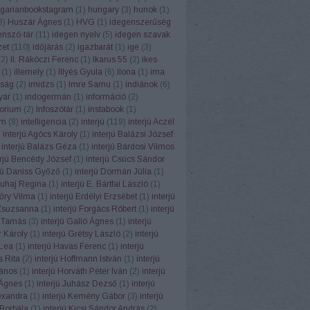
garianbookstagram
(
1
)
hungary
(
3
)
hunok
(
1
)
3
)
Huszár Ágnes
(
1
)
HVG
(
1
)
idegenszerűség
enszó-tár
(
11
)
idegen nyelv
(
5
)
idegen szavak
zet
(
110
)
időjárás
(
2
)
igazbarát
(
1
)
ige
(
3
)
(
2
)
II. Rákóczi Ferenc
(
1
)
Ikarus 55
(
2
)
ikes
(
1
)
illemely
(
1
)
Illyés Gyula
(
6
)
Ilona
(
1
)
ima
ság
(
2
)
imidzs
(
1
)
Imre Samu
(
1
)
indiánok
(
6
)
yár
(
1
)
indogermán
(
1
)
információ
(
2
)
torium
(
2
)
Infoszótár
(
1
)
instabook
(
1
)
am
(
8
)
intelligencia
(
2
)
interjú
(
119
)
interjú Aczél
)
interjú Agócs Károly
(
1
)
interjú Balázsi József
interjú Balázs Géza
(
1
)
interjú Bárdosi Vilmos
erjú Bencédy József
(
1
)
interjú Csúcs Sándor
rjú Daniss Győző
(
1
)
interjú Dormán Júlia
(
1
)
Duhaj Regina
(
1
)
interjú E. Bártfai László
(
1
)
Eőry Vilma
(
1
)
interjú Erdélyi Erzsébet
(
1
)
interjú
Zsuzsanna
(
1
)
interjú Forgács Róbert
(
1
)
interjú
 Tamás
(
3
)
interjú Galló Ágnes
(
1
)
interjú
 Károly
(
1
)
interjú Grétsy László
(
2
)
interjú
Lea
(
1
)
interjú Havas Ferenc
(
1
)
interjú
 Rita
(
2
)
interjú Hoffmann István
(
1
)
interjú
János
(
1
)
interjú Horváth Péter Iván
(
2
)
interjú
Ágnes
(
1
)
interjú Juhász Dezső
(
1
)
interjú
exandra
(
1
)
interjú Kemény Gábor
(
3
)
interjú
Borbála
(
1
)
interjú Kicsi Sándor András
(
2
)