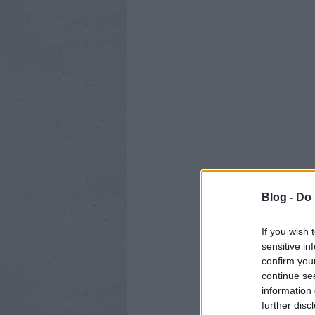
Blog -
Do 
If you wish 
sensitive in
confirm you
continue se
information 
further disc