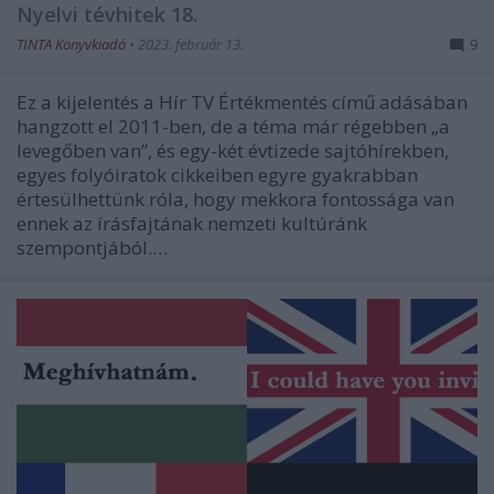
Nyelvi tévhitek 18.
TINTA Könyvkiadó
•
2023. február 13.
9
Ez a kijelentés a Hír TV Értékmentés című adásában
hangzott el 2011-ben, de a téma már régebben „a
levegőben van”, és egy-két évtizede sajtóhírekben,
egyes folyóiratok cikkeiben egyre gyakrabban
értesülhettünk róla, hogy mekkora fontossága van
ennek az írásfajtának nemzeti kultúránk
szempontjából.…