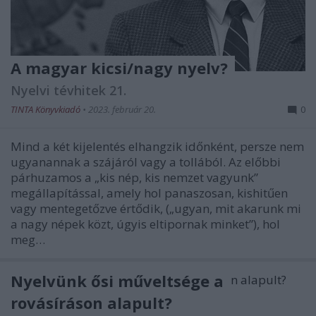
A magyar kicsi/nagy nyelv?
Nyelvi tévhitek 21.
TINTA Könyvkiadó
•
2023. február 20.
0
Mind a két kijelentés elhangzik időnként, persze nem
ugyanannak a szájáról vagy a tollából. Az előbbi
párhuzamos a „kis nép, kis nemzet vagyunk”
megállapítással, amely hol panaszosan, kishitűen
vagy mentegetőzve értődik, („ugyan, mit akarunk mi
a nagy népek közt, úgyis eltipornak minket”), hol
meg…
Nyelvünk ősi műveltsége a
rovásíráson alapult?