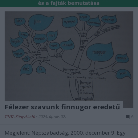
Félezer szavunk finnugor eredetű
TINTA Könyvkiadó
•
2024. április 02.
6
Megjelent: Népszabadság, 2000. december 9. Egy