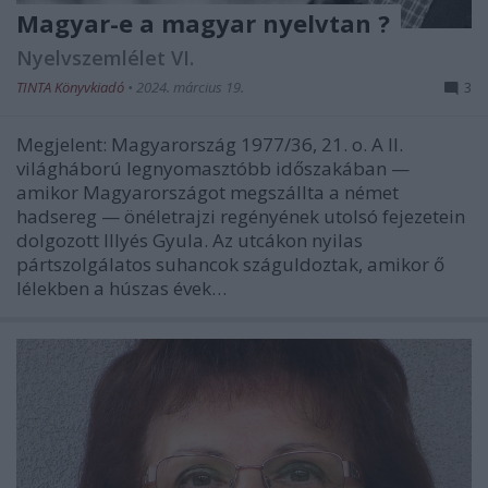
Magyar-e a magyar nyelvtan ?
Nyelvszemlélet VI.
TINTA Könyvkiadó
•
2024. március 19.
3
Megjelent: Magyarország 1977/36, 21. o. A II.
világháború legnyomasztóbb időszakában —
amikor Magyarországot megszállta a német
hadsereg — önéletrajzi regényének utolsó fejezetein
dolgozott Illyés Gyula. Az utcákon nyilas
pártszolgálatos suhancok száguldoztak, amikor ő
lélekben a húszas évek…