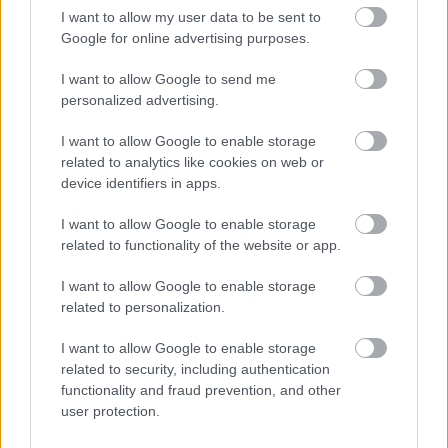
I want to allow my user data to be sent to
Google for online advertising purposes.
I want to allow Google to send me
personalized advertising.
I want to allow Google to enable storage
related to analytics like cookies on web or
device identifiers in apps.
I want to allow Google to enable storage
related to functionality of the website or app.
A mi nyelvünk - édes anyanyelvünk
I want to allow Google to enable storage
TINTA Könyvkiadó
•
2023. május 18.
2
related to personalization.
Van három szavunk, amely meghatározza
I want to allow Google to enable storage
létezésünket: anyaöl, anyaföld, anyanyelv. Az első az
related to security, including authentication
életet adó, életre nevelő, a második a sorsunk,
functionality and fraud prevention, and other
sikereink és kudarcaink színtere, majdani
user protection.
nyugvóhelyünk. Ezt a kettőt kapcsolja egybe az