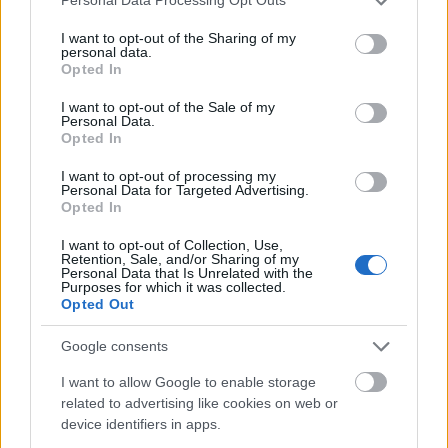
Personal Data Processing Opt Outs
services and may gather and store information including but
emlékszel vissza a saját magyar nyelvtani…
not limited to your visit or usage behaviour. You may click to
I want to opt-out of the Sharing of my
personal data.
grant or deny consent to Google and its third-party tags to
Opted In
use your data for below specified purposes in below Google
Matolcsy György: A nyelv
consent section.
I want to opt-out of the Sale of my
Personal Data.
gazdagsága, a gazdagság nyelve
Opted In
TINTA Könyvkiadó
•
2023. október 06.
5
I want to opt-out of processing my
Personal Data for Targeted Advertising.
Opted In
Miért ne építhetnénk a magyar jövőkép elérését egy
olyan forrásra, amit minden magyar
I want to opt-out of Collection, Use,
gyermekkorától birtokol, használ, fejleszt, amiben
Retention, Sale, and/or Sharing of my
Personal Data that Is Unrelated with the
bővelkedünk, és amiről tudjuk, hogy a legnagyobb
Purposes for which it was collected.
kincsünk? Miért ne építhetnénk a magyar nyelvre?
Opted Out
Világossá vált, hogy a magyar jövőkép nyugati
irányból keletre…
Google consents
I want to allow Google to enable storage
related to advertising like cookies on web or
device identifiers in apps.