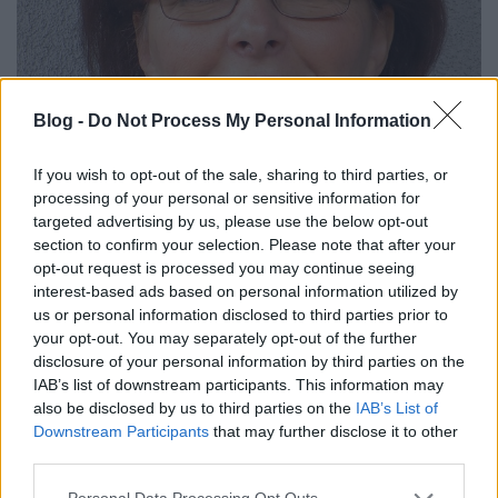
Blog -
Do Not Process My Personal Information
If you wish to opt-out of the sale, sharing to third parties, or
Hogyan készüljünk fel hatékonyan a
processing of your personal or sensitive information for
nyelvtanérettségire?
targeted advertising by us, please use the below opt-out
section to confirm your selection. Please note that after your
Beszélgetés P. Lakatos Ilonával, az Érettségi
opt-out request is processed you may continue seeing
tételek magyar nyelvből című könyv
interest-based ads based on personal information utilized by
szerzőjével
us or personal information disclosed to third parties prior to
your opt-out. You may separately opt-out of the further
TINTA Könyvkiadó
•
2023. december 11.
1
disclosure of your personal information by third parties on the
IAB’s list of downstream participants. This information may
A napokban dobta piacra a TINTA Könyvkiadó az
also be disclosed by us to third parties on the
IAB’s List of
Érettségi tételek magyar nyelvből című könyvet.
Downstream Participants
that may further disclose it to other
Ebből az alkalommal készített villáminterjút P.
third parties.
Lakatos Ilonával, a könyv egyik szerzőjével a kiadó
munkatársa, Kiss Bernadett. Kiss Bernadett: Hogyan
Please note that this website/app uses one or more Google