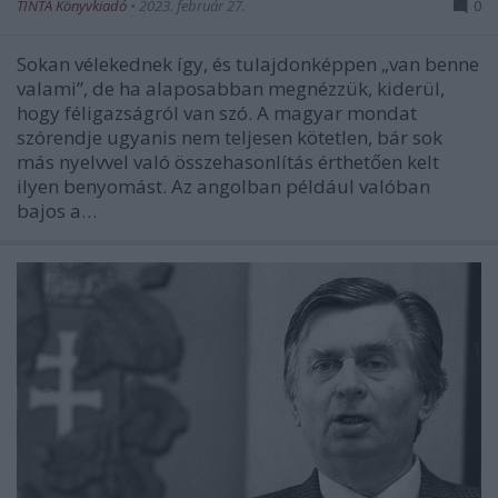
TINTA Könyvkiadó
•
2023. február 27.
0
Sokan vélekednek így, és tulajdonképpen „van benne
valami”, de ha alaposabban megnézzük, kiderül,
hogy fél­igazságról van szó. A magyar mondat
szórendje ugyanis nem teljesen kötetlen, bár sok
más nyelvvel való összehasonlítás érthetően kelt
ilyen benyomást. Az angolban például valóban
bajos a…