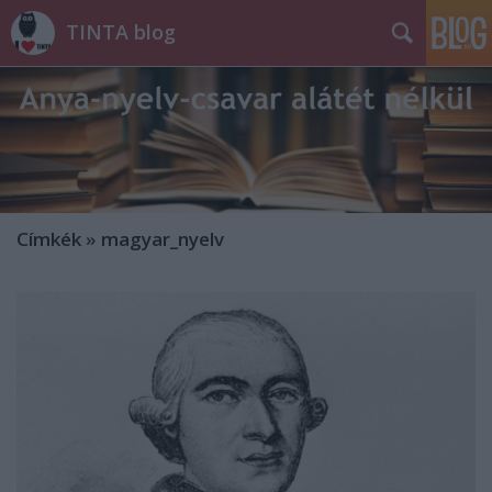
TINTA blog
Címkék
»
magyar_nyelv