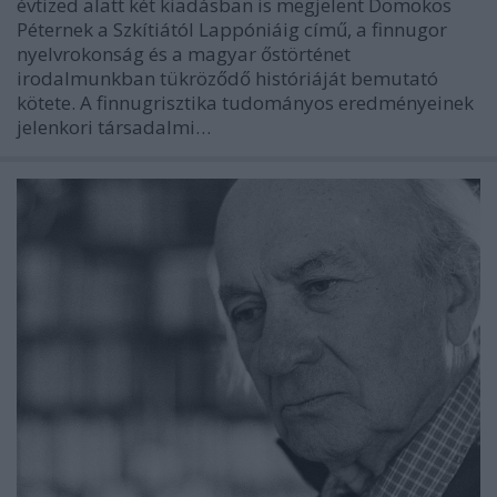
évtized alatt két kiadásban is megjelent Domokos
Péternek a Szkítiától Lappóniáig című, a finnugor
nyelvrokonság és a magyar őstörténet
irodalmunkban tükröződő históriáját bemutató
kötete. A finnugrisztika tudományos eredményeinek
jelenkori társadalmi…