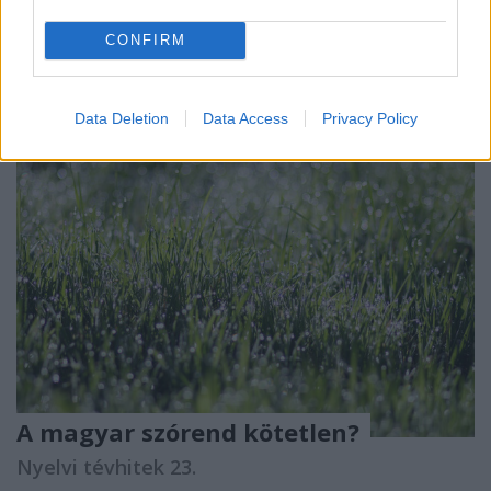
anyanyelv. (Gál Sándor) Mióta is beszéljük
anyanyelvünket? Krisztus…
CONFIRM
Data Deletion
Data Access
Privacy Policy
A magyar szórend kötetlen?
Nyelvi tévhitek 23.