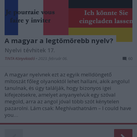
A magyar a legtömörebb nyelv?
Nyelvi tévhitek 17.
TINTA Könyvkiadó
•
2023. február 06.
60
A magyar nyelvnek ezt az egyik melldöngető
mítoszát főleg olyanoktól lehet hallani, akik angolul
tanulnak, és úgy találják, hogy bizonyos igei
kifejezésekre, amelyet anya­nyelvük egy szóval
megold, arra az angol jóval több szót kénytelen
pazarolni. Lám csak: Meghívathatnám – I could have
you…