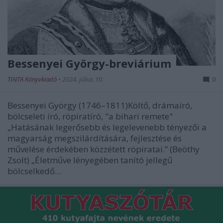
Bessenyei György-breviárium
TINTA Könyvkiadó
•
2024. július 10.
0
Bessenyei György (1746–1811)Költő, drámaíró,
bölcseleti író, röpiratíró, "a bihari remete"
„Hatásának legerősebb és legelevenebb tényezői a
magyarság megszilárdítására, fejlesztése és
művelése érdekében közzétett röpiratai.” (Beöthy
Zsolt) „Életműve lényegében tanító jellegű
bölcselkedő…