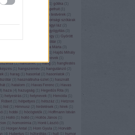
(
1
)
górugrány
(
1
)
Gósy Mária
(
1
)
gótika
(
1
)
1
)
grafit
(
1
)
grammatika
(
5
)
grapefruit
(
1
)
(
1
)
Grétsy László
(
103
)
Grimm testvérek
(
2
)
1
)
gulipán
(
1
)
Gundel
(
1
)
gyakorisági szótárak
z
(
6
)
gyereknyelv
(
1
)
gyermekágyi láz
(
2
)
(
1
)
gyógyhatású növények
(
8
)
gyógyítás
(
3
)
vény
(
7
)
gyógyszertár
(
1
)
gyöngy
(
1
)
Győrött
ölcsnevek
(
4
)
gyümölcsnévszótár
(
3
)
sök
(
3
)
gyurgyalag
(
2
)
H. Varga Márta
(
3
)
Lea
(
2
)
háború
(
2
)
Hadrianus
(
1
)
Hajdú Mihály
(
1
)
hálátlanság
(
1
)
hall
(
1
)
halnevek
(
1
)
ószerda
(
1
)
hancúrléc
(
1
)
hang
(
2
)
hangfestés
képzés
(
1
)
hangszernév
(
1
)
hangutánzó
(
2
)
ek
(
1
)
harag
(
1
)
hasonlat
(
2
)
hasonlatok
(
7
)
tszótár
(
3
)
használtruha-üzlet
(
1
)
használt
hát
(
1
)
hatalom
(
1
)
Havas Ferenc
(
1
)
Havas
4
)
haza
(
4
)
hazugság
(
1
)
Hegedűs Rita
(
8
)
(
1
)
helyesírás
(
21
)
helynevek
(
5
)
Hencida
(
1
)
 Róbert
(
1
)
hétpettyes
(
1
)
hétszáz
(
1
)
Hetzron
1
)
híd
(
1
)
Himnusz
(
2
)
hirdetések
(
1
)
hírek
(
1
)
hó
(
1
)
hobbi
(
1
)
höcögtetők
(
1
)
Hoffmann István
(
1
)
Holló
(
1
)
holló
(
1
)
Hollós János
(
1
)
ion
(
1
)
homonímia
(
3
)
Honti László
(
3
)
(
1
)
Horger Antal
(
2
)
Horn Gyula
(
2
)
Horváth
án
(
4
)
Hubertus
(
1
)
hűfordítás
(
1
)
hull
(
1
)
humor