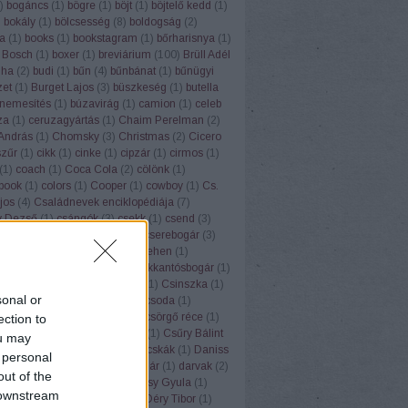
)
bogáncs
(
1
)
bögre
(
1
)
böjt
(
1
)
böjtelő kedd
(
1
)
)
bokály
(
1
)
bölcsesség
(
8
)
boldogság
(
2
)
a
(
1
)
books
(
1
)
bookstagram
(
1
)
bőrharisnya
(
1
)
Bosch
(
1
)
boxer
(
1
)
breviárium
(
100
)
Brüll Adél
dha
(
2
)
budi
(
1
)
bűn
(
4
)
bűnbánat
(
1
)
bűnügyi
zet
(
1
)
Burget Lajos
(
3
)
büszkeség
(
1
)
butella
nemesítés
(
1
)
búzavirág
(
1
)
camion
(
1
)
celeb
za
(
1
)
ceruzagyártás
(
1
)
Chaim Perelman
(
2
)
András
(
1
)
Chomsky
(
3
)
Christmas
(
2
)
Cicero
szűr
(
1
)
cikk
(
1
)
cinke
(
1
)
cipzár
(
1
)
cirmos
(
1
)
(
1
)
coach
(
1
)
Coca Cola
(
2
)
cölönk
(
1
)
gbook
(
1
)
colors
(
1
)
Cooper
(
1
)
cowboy
(
1
)
Cs.
jos
(
4
)
Családnevek enciklopédiája
(
7
)
y Dezső
(
1
)
csángók
(
3
)
csekk
(
1
)
csend
(
3
)
et
(
1
)
cserbó
(
1
)
cserebika
(
1
)
cserebogár
(
3
)
k
(
1
)
cserépedények
(
1
)
cseretehen
(
1
)
halápy Gábor
(
8
)
csihés
(
1
)
csikkantósbogár
(
1
)
épek
(
4
)
csillagok
(
4
)
csimbók
(
1
)
Csinszka
(
1
)
sonal or
(
1
)
csipkerózsa
(
1
)
csízió
(
2
)
csoda
(
1
)
ny
(
1
)
Csokonai
(
7
)
csönd
(
2
)
csörgő réce
(
1
)
ection to
ándor
(
2
)
csúfolódó
(
1
)
csuka
(
1
)
Csűry Bálint
ou may
i láma
(
1
)
dalmahodik
(
1
)
dalocskák
(
1
)
Daniss
 personal
35
)
Dante
(
6
)
daru
(
2
)
darubogár
(
1
)
darvak
(
2
)
out of the
 Tannen
(
2
)
Debrecen
(
1
)
Décsy Gyula
(
1
)
 downstream
cia
(
1
)
dénár
(
1
)
denevér
(
1
)
Déry Tibor
(
1
)