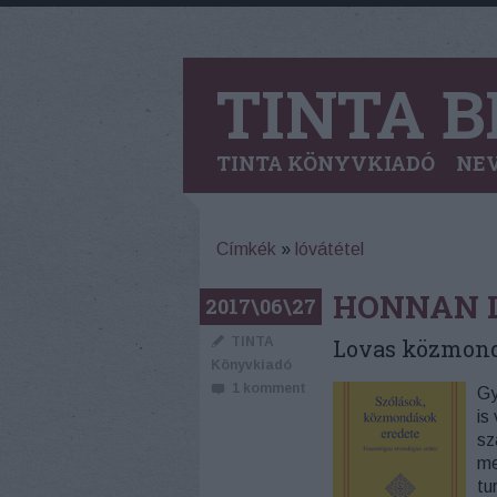
TINTA B
TINTA KÖNYVKIADÓ
NEV
Címkék
»
lóvátétel
HONNAN L
2017\06\27
TINTA
Lovas közmon
Könyvkiadó
1
komment
Gy
is
sz
me
tu