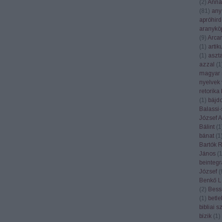
(
2
)
Anna
(
81
)
any
apróhird
aranykö
(
9
)
Arca
(
1
)
artik
(
1
)
aszt
azzal
(
1
magyar 
nyelvek 
retorika
(
1
)
bájd
Balassi-
József At
Bálint
(
1
bánat
(
1
Bartók 
János
(
beintegr
József
(
Benkő L
(
2
)
Bess
(
1
)
betl
bibliai 
bízik
(
1
)