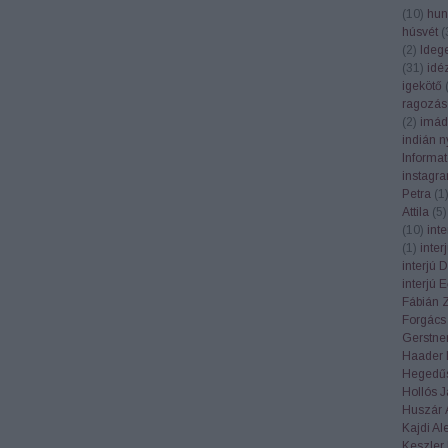
(
10
)
hun
húsvét
(
(
2
)
Ideg
(
31
)
idé
igekötő
ragozás
(
2
)
imád
indián n
Informa
instagr
Petra
(
1
Attila
(
5
)
(
10
)
int
(
1
)
inte
interjú 
interjú 
Fábián 
Forgács
Gerstner
Haader 
Hegedűs
Hollós 
Huszár 
Kajdi Al
Keszler 