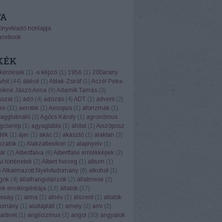
TA
önyvkiadó honlapja
acebook
KÉK
 kérdések
(
1
)
-s képző
(
1
)
1956
(
1
)
200arany
vhit
(
44
)
ábécé
(
1
)
Ablak-Zsiráf
(
1
)
Aczél Petra
ikné Jászó Anna
(
9
)
Adamik Tamás
(
3
)
ászat
(
1
)
adó
(
4
)
adózás
(
4
)
ADT
(
1
)
advent
(
2
)
re
(
11
)
aerobik
(
1
)
Aesopus
(
1
)
aforizmák
(
1
)
agglutináló
(
2
)
Agócs Károly
(
1
)
agronómus
gcserép
(
1
)
agyagtábla
(
1
)
áhítat
(
1
)
Aiszóposz
dék
(
1
)
ájer
(
1
)
akác
(
1
)
akasztó
(
1
)
alaktan
(
3
)
ozatok
(
1
)
Alakzatlexikon
(
2
)
alapnyelv
(
1
)
ár
(
2
)
Albertfalva
(
6
)
Albertfalvi emlékképek
(
2
)
vi történetek
(
2
)
Albert herceg
(
1
)
album
(
1
)
)
Alkalmazott Nyelvtudomány
(
8
)
alkohol
(
1
)
ngok
(
4
)
állathangutánzók
(
2
)
állatmese
(
2
)
ek enciklopédiája
(
12
)
állatok
(
17
)
osság
(
1
)
alma
(
1
)
álnév
(
1
)
álszent
(
1
)
altatók
domány
(
1
)
alultáplált
(
1
)
amely
(
2
)
ami
(
2
)
rtinet
(
1
)
anglicizmus
(
2
)
angol
(
30
)
angyalok