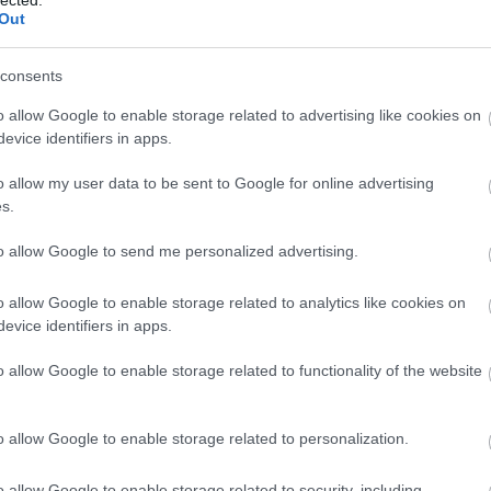
EU
(
1
)
e
Out
Európa
(
libris
(
1
)
Zsuzsa
consents
farkasku
(
2
)
fazé
o allow Google to enable storage related to advertising like cookies on
félelem
evice identifiers in apps.
feminiz
Ferenc 
o allow my user data to be sent to Google for online advertising
fideszbu
s.
(
19
)
finn
földikut
fonosze
to allow Google to send me personalized advertising.
Fordítók
(
6
)
forint
o allow Google to enable storage related to analytics like cookies on
frájer
(
1
)
evice identifiers in apps.
(
10
)
Fre
fülesbag
funkcio
o allow Google to enable storage related to functionality of the website
füttybes
Galambo
gendere
o allow Google to enable storage related to personalization.
Chauce
(
1
)
gilis
(
6
)
gomb
o allow Google to enable storage related to security, including