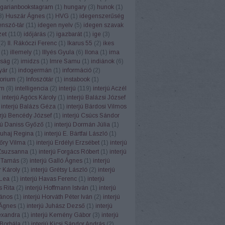
garianbookstagram
(
1
)
hungary
(
3
)
hunok
(
1
)
3
)
Huszár Ágnes
(
1
)
HVG
(
1
)
idegenszerűség
enszó-tár
(
11
)
idegen nyelv
(
5
)
idegen szavak
zet
(
110
)
időjárás
(
2
)
igazbarát
(
1
)
ige
(
3
)
(
2
)
II. Rákóczi Ferenc
(
1
)
Ikarus 55
(
2
)
ikes
(
1
)
illemely
(
1
)
Illyés Gyula
(
6
)
Ilona
(
1
)
ima
ság
(
2
)
imidzs
(
1
)
Imre Samu
(
1
)
indiánok
(
6
)
yár
(
1
)
indogermán
(
1
)
információ
(
2
)
torium
(
2
)
Infoszótár
(
1
)
instabook
(
1
)
am
(
8
)
intelligencia
(
2
)
interjú
(
119
)
interjú Aczél
)
interjú Agócs Károly
(
1
)
interjú Balázsi József
interjú Balázs Géza
(
1
)
interjú Bárdosi Vilmos
erjú Bencédy József
(
1
)
interjú Csúcs Sándor
rjú Daniss Győző
(
1
)
interjú Dormán Júlia
(
1
)
Duhaj Regina
(
1
)
interjú E. Bártfai László
(
1
)
Eőry Vilma
(
1
)
interjú Erdélyi Erzsébet
(
1
)
interjú
Zsuzsanna
(
1
)
interjú Forgács Róbert
(
1
)
interjú
 Tamás
(
3
)
interjú Galló Ágnes
(
1
)
interjú
 Károly
(
1
)
interjú Grétsy László
(
2
)
interjú
Lea
(
1
)
interjú Havas Ferenc
(
1
)
interjú
 Rita
(
2
)
interjú Hoffmann István
(
1
)
interjú
János
(
1
)
interjú Horváth Péter Iván
(
2
)
interjú
Ágnes
(
1
)
interjú Juhász Dezső
(
1
)
interjú
exandra
(
1
)
interjú Kemény Gábor
(
3
)
interjú
Borbála
(
1
)
interjú Kicsi Sándor András
(
2
)