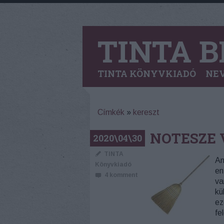
TINTA B
TINTA KÖNYVKIADÓ
NEV
Címkék
»
kereszt
NOTESZE 
2020\04\30
TINTA
Am
Könyvkiadó
en
4
komment
va
kü
ez
fe