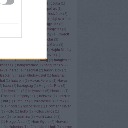
(
1
)
górugrány
(
1
)
Gósy Mária
(
1
)
gótika
(
1
)
1
)
grafit
(
1
)
grammatika
(
5
)
grapefruit
(
1
)
(
1
)
Grétsy László
(
103
)
Grimm testvérek
(
2
)
1
)
gulipán
(
1
)
Gundel
(
1
)
gyakorisági szótárak
z
(
6
)
gyereknyelv
(
1
)
gyermekágyi láz
(
2
)
(
1
)
gyógyhatású növények
(
8
)
gyógyítás
(
3
)
vény
(
7
)
gyógyszertár
(
1
)
gyöngy
(
1
)
Győrött
ölcsnevek
(
4
)
gyümölcsnévszótár
(
3
)
sök
(
3
)
gyurgyalag
(
2
)
H. Varga Márta
(
3
)
Lea
(
2
)
háború
(
2
)
Hadrianus
(
1
)
Hajdú Mihály
(
1
)
hálátlanság
(
1
)
hall
(
1
)
halnevek
(
1
)
ószerda
(
1
)
hancúrléc
(
1
)
hang
(
2
)
hangfestés
képzés
(
1
)
hangszernév
(
1
)
hangutánzó
(
2
)
ek
(
1
)
harag
(
1
)
hasonlat
(
2
)
hasonlatok
(
7
)
tszótár
(
3
)
használtruha-üzlet
(
1
)
használt
hát
(
1
)
hatalom
(
1
)
Havas Ferenc
(
1
)
Havas
4
)
haza
(
4
)
hazugság
(
1
)
Hegedűs Rita
(
8
)
(
1
)
helyesírás
(
21
)
helynevek
(
5
)
Hencida
(
1
)
 Róbert
(
1
)
hétpettyes
(
1
)
hétszáz
(
1
)
Hetzron
1
)
híd
(
1
)
Himnusz
(
2
)
hirdetések
(
1
)
hírek
(
1
)
hó
(
1
)
hobbi
(
1
)
höcögtetők
(
1
)
Hoffmann István
(
1
)
Holló
(
1
)
holló
(
1
)
Hollós János
(
1
)
ion
(
1
)
homonímia
(
3
)
Honti László
(
3
)
(
1
)
Horger Antal
(
2
)
Horn Gyula
(
2
)
Horváth
án
(
4
)
Hubertus
(
1
)
hűfordítás
(
1
)
hull
(
1
)
humor