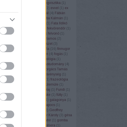
ufemizmus
(
1
)
euró
(
1
)
eurolingvisztika
(
1
)
3
)
Európai Unió
(
1
)
évforduló
(
2
)
evvel
(
1
)
ex
Ezópus
(
2
)
ezzel
(
1
)
Fábián Pál
(
4
)
Fábián
nna
(
3
)
fagyi
(
1
)
faloda
(
1
)
Faluba Kálmán
(
1
)
tya
(
1
)
Farkas Edit
(
1
)
farsang
(
1
)
Fata Ildikó
k
(
1
)
fehér gólya
(
1
)
fejtörők
(
3
)
fekvőrendőr
(
1
)
(
2
)
felelősség
(
1
)
felkiáltójel
(
1
)
felvonó
(
1
)
mus
(
1
)
fene
(
1
)
fény
(
2
)
fényvillamos
(
2
)
pápa
(
1
)
férfi
(
1
)
festék
(
1
)
festészet
(
3
)
rger
(
1
)
fíling
(
1
)
film
(
1
)
filozófia
(
16
)
finnugor
ugrisztika
(
12
)
flektáló
(
1
)
főbűn
(
4
)
fogás
(
1
)
ya
(
1
)
folklór
(
1
)
folyóirat
(
1
)
fonológia
(
1
)
mantika
(
1
)
fordítás
(
17
)
fordítástudomány
(
4
)
alauz
(
1
)
Forgács Róbert
(
1
)
Forgács Tamás
(
4
)
forradalom
(
1
)
forrás
(
1
)
fösvénység
(
1
)
franc
(
1
)
francia
(
9
)
Frankfurt
(
1
)
frazeológia
nyó Zoltán
(
2
)
Friderikusz
(
1
)
fülemüle
(
1
)
oly
(
1
)
fülkeforradalom
(
1
)
fülolaj
(
1
)
Fundi
(
1
)
nalizmus
(
1
)
Füred
(
1
)
füsti fecske
(
1
)
fütty
(
1
)
zéd
(
1
)
füttynelv
(
1
)
Gaál Edit
(
1
)
galagonya
(
1
)
s Kristóf
(
7
)
Gandhi
(
2
)
gemkapocs
(
1
)
lmélet
(
1
)
gendernyelvészet
(
2
)
Geoffrey
r
(
1
)
germanizmus
(
3
)
Gerstner Károly
(
3
)
gésa
zta
(
1
)
Goethe
(
1
)
gőg
(
1
)
gólyahír
(
1
)
gomba
anevek
(
4
)
gömbvillám
(
1
)
Gomera
(
1
)