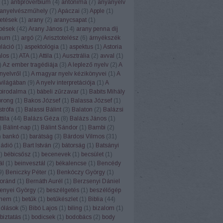
(
1
)
antiproverbium
(
4
)
antonima
(
7
)
anyanyelv
anyelvészműhely
(
7
)
Apáczai
(
3
)
Apple
(
1
)
etések
(
1
)
arany
(
2
)
aranycsapat
(
1
)
pések
(
42
)
Arany János
(
14
)
arany penna díj
num
(
1
)
argó
(
2
)
Arisztotelész
(
6
)
árnyékszék
uláció
(
1
)
aspektológia
(
1
)
aspektus
(
1
)
Astoria
alos
(
1
)
ATA
(
1
)
Attila
(
1
)
Ausztrália
(
2
)
avval
(
1
)
)
Az ember tragédiája
(
3
)
A leplező nyelv
(
2
)
A
nyelvről
(
1
)
A magyar nyelv kézikönyvei
(
1
)
A
világában
(
9
)
A nyelv interpretációja
(
1
)
A
 birodalma
(
1
)
bábeli zűrzavar
(
1
)
Babits Mihály
orong
(
1
)
Bakos József
(
1
)
Balassa József
(
1
)
strófa
(
1
)
Balassi Bálint
(
3
)
Balaton
(
2
)
Balázsi
tila
(
44
)
Balázs Géza
(
8
)
Balázs János
(
1
)
)
Bálint-nap
(
1
)
Bálint Sándor
(
1
)
Bambi
(
2
)
)
bankó
(
1
)
barátság
(
3
)
Bárdosi Vilmos
(
31
)
Rádió
(
1
)
Bart István
(
2
)
bátorság
(
1
)
Batsányi
1
)
bébicsősz
(
1
)
becenevek
(
1
)
becsület
(
1
)
ál
(
1
)
beinvesztál
(
2
)
békalencse
(
1
)
Bencédy
9
)
Beniczky Péter
(
1
)
Benkóczy György
(
1
)
oránd
(
1
)
Bernáth Aurél
(
1
)
Berzsenyi Dániel
enyei György
(
2
)
beszélgetés
(
1
)
beszélőgép
ehem
(
1
)
betűk
(
1
)
betűkészlet
(
1
)
Biblia
(
44
)
szólások
(
5
)
Bibó Lajos
(
1
)
biling
(
1
)
bizalom
(
1
)
biztatás
(
1
)
bodicsek
(
1
)
bodobács
(
2
)
body