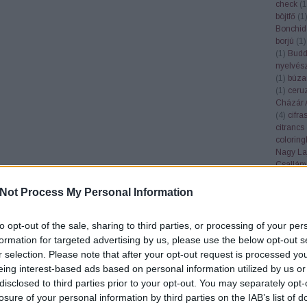
check
(
1
böjtfő
(
1
Bonchid
borjú
(
1
)
(
1
)
Bud
nyelvés
(
1
)
búza
(
1
)
ceru
Cházár 
(
4
)
cifra
citrancs
colorin
Nagy La
Csallán
csendél
cserebó
Not Process My Personal Information
Cserhát
csillagk
to opt-out of the sale, sharing to third parties, or processing of your per
csiperke
csőgöré
formation for targeted advertising by us, please use the below opt-out s
Csúcs S
r selection. Please note that after your opt-out request is processed y
(
1
)
dala
eing interest-based ads based on personal information utilized by us or
Győző
(
disclosed to third parties prior to your opt-out. You may separately opt-
Deborah
losure of your personal information by third parties on the IAB’s list of
demokrá