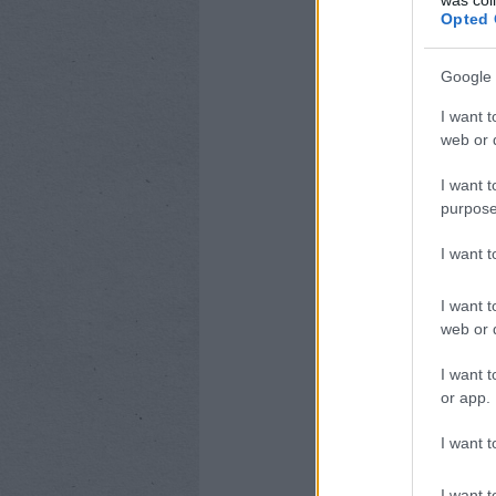
Opted 
Google 
I want t
web or d
I want t
purpose
I want 
I want t
web or d
I want t
or app.
I want t
I want t