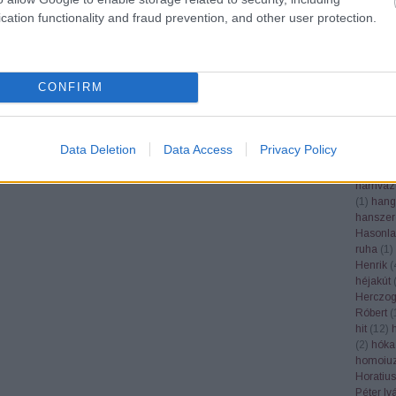
Google
cation functionality and fraud prevention, and other user protection.
grafika
(
grépfrút
gubacs
(
(
1
)
gyás
CONFIRM
gyertek
gyógynö
(
1
)
gyüm
gyümölc
Data Deletion
Data Access
Privacy Policy
Haader 
(
1
)
hála
hamvaz
(
1
)
hang
hanszer
Hasonla
ruha
(
1
)
Henrik
(
héjakút
Herczog
Róbert
(
hit
(
12
)
(
2
)
hóka
homoiuz
Horatius
Péter Iv