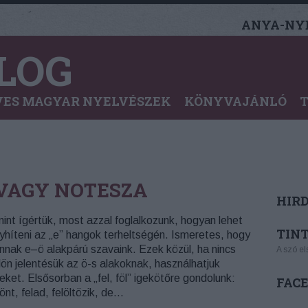
ANYA-NYE
LOG
ES MAGYAR NYELVÉSZEK
KÖNYVAJÁNLÓ
VAGY NOTESZA
HIR
int ígértük, most azzal foglalkozunk, hogyan lehet
TINT
yhíteni az „e” hangok terheltségén. Ismeretes, hogy
nnak e–ö alakpárú szavaink. Ezek közül, ha nincs
A szó el
lön jelentésük az ö-s alakoknak, használhatjuk
eket. Elsősorban a „fel, föl” igekötőre gondolunk:
FAC
lönt, felad, felöltözik, de…