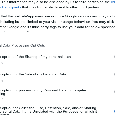
. This information may also be disclosed by us to third parties on the
IA
Devecse
(
8
)
diffe
Participants
that may further disclose it to other third parties.
diskurzu
 that this website/app uses one or more Google services and may gath
diszlexi
Domokos
including but not limited to your visit or usage behaviour. You may click 
Dreher
(
 to Google and its third-party tags to use your data for below specifi
dukkó
(
ogle consent section.
(
2
)
Du P
(
4
)
Édes
Sapir
(
1
)
l Data Processing Opt Outs
erdő
(
1
)
Kisköny
o opt-out of the Sharing of my personal data.
TINTÁB
ellentét
In
elszepar
Benveni
o opt-out of the Sale of my Personal Data.
enantio
In
entozoo
(
12
)
Erd
to opt-out of processing my Personal Data for Targeted
Tár
(
1
)
e
ing.
erkölcs
(
In
értelme
eső
(
1
)
o opt-out of Collection, Use, Retention, Sale, and/or Sharing
eszváta
ersonal Data that Is Unrelated with the Purposes for which it
Etimológ
lected.