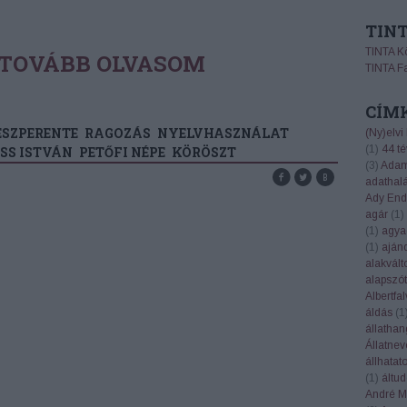
TIN
TINTA K
TOVÁBB OLVASOM
TINTA F
CÍM
ESZPERENTE
RAGOZÁS
NYELVHASZNÁLAT
(Ny)elvi
(
1
)
44 té
SS ISTVÁN
PETŐFI NÉPE
KÖRÖSZT
(
3
)
Adam
adathal
Ady End
agár
(
1
)
(
1
)
agya
(
1
)
aján
alakvált
alapszót
Albertfal
áldás
(
1
állatha
Állatnev
állhatat
(
1
)
áltu
André Ma