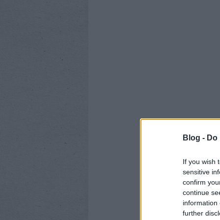
Blog -
Do 
If you wish 
sensitive in
confirm you
continue se
information 
further disc