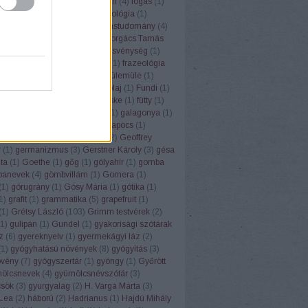
ugrisztika
(
12
)
flektáló
(
1
)
főbűn
(
4
)
fogás
(
1
)
ya
(
1
)
folklór
(
1
)
folyóirat
(
1
)
fonológia
(
1
)
mantika
(
1
)
fordítás
(
17
)
fordítástudomány
(
4
)
alauz
(
1
)
Forgács Róbert
(
1
)
Forgács Tamás
(
4
)
forradalom
(
1
)
forrás
(
1
)
fösvénység
(
1
)
franc
(
1
)
francia
(
9
)
Frankfurt
(
1
)
frazeológia
nyó Zoltán
(
2
)
Friderikusz
(
1
)
fülemüle
(
1
)
oly
(
1
)
fülkeforradalom
(
1
)
fülolaj
(
1
)
Fundi
(
1
)
nalizmus
(
1
)
Füred
(
1
)
füsti fecske
(
1
)
fütty
(
1
)
zéd
(
1
)
füttynelv
(
1
)
Gaál Edit
(
1
)
galagonya
(
1
)
s Kristóf
(
7
)
Gandhi
(
2
)
gemkapocs
(
1
)
lmélet
(
1
)
gendernyelvészet
(
2
)
Geoffrey
r
(
1
)
germanizmus
(
3
)
Gerstner Károly
(
3
)
gésa
zta
(
1
)
Goethe
(
1
)
gőg
(
1
)
gólyahír
(
1
)
gomba
anevek
(
4
)
gömbvillám
(
1
)
Gomera
(
1
)
(
1
)
górugrány
(
1
)
Gósy Mária
(
1
)
gótika
(
1
)
1
)
grafit
(
1
)
grammatika
(
5
)
grapefruit
(
1
)
(
1
)
Grétsy László
(
103
)
Grimm testvérek
(
2
)
1
)
gulipán
(
1
)
Gundel
(
1
)
gyakorisági szótárak
z
(
6
)
gyereknyelv
(
1
)
gyermekágyi láz
(
2
)
(
1
)
gyógyhatású növények
(
8
)
gyógyítás
(
3
)
vény
(
7
)
gyógyszertár
(
1
)
gyöngy
(
1
)
Győrött
ölcsnevek
(
4
)
gyümölcsnévszótár
(
3
)
sök
(
3
)
gyurgyalag
(
2
)
H. Varga Márta
(
3
)
Lea
(
2
)
háború
(
2
)
Hadrianus
(
1
)
Hajdú Mihály