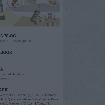
A BLOG
száll, a TINTA megmarad.
EBOOK
TA
önyvkiadó honlapja
acebook
KÉK
 kérdések
(
1
)
-s képző
(
1
)
1956
(
1
)
200arany
vhit
(
44
)
ábécé
(
1
)
Ablak-Zsiráf
(
1
)
Aczél Petra
ikné Jászó Anna
(
9
)
Adamik Tamás
(
3
)