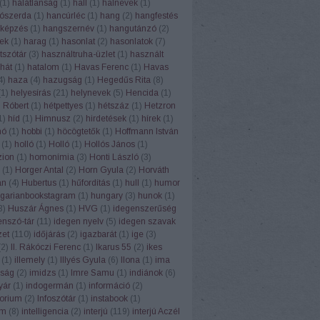
(
1
)
hálátlanság
(
1
)
hall
(
1
)
halnevek
(
1
)
ószerda
(
1
)
hancúrléc
(
1
)
hang
(
2
)
hangfestés
képzés
(
1
)
hangszernév
(
1
)
hangutánzó
(
2
)
ek
(
1
)
harag
(
1
)
hasonlat
(
2
)
hasonlatok
(
7
)
tszótár
(
3
)
használtruha-üzlet
(
1
)
használt
hát
(
1
)
hatalom
(
1
)
Havas Ferenc
(
1
)
Havas
4
)
haza
(
4
)
hazugság
(
1
)
Hegedűs Rita
(
8
)
(
1
)
helyesírás
(
21
)
helynevek
(
5
)
Hencida
(
1
)
 Róbert
(
1
)
hétpettyes
(
1
)
hétszáz
(
1
)
Hetzron
1
)
híd
(
1
)
Himnusz
(
2
)
hirdetések
(
1
)
hírek
(
1
)
hó
(
1
)
hobbi
(
1
)
höcögtetők
(
1
)
Hoffmann István
(
1
)
holló
(
1
)
Holló
(
1
)
Hollós János
(
1
)
ion
(
1
)
homonímia
(
3
)
Honti László
(
3
)
(
1
)
Horger Antal
(
2
)
Horn Gyula
(
2
)
Horváth
án
(
4
)
Hubertus
(
1
)
hűfordítás
(
1
)
hull
(
1
)
humor
garianbookstagram
(
1
)
hungary
(
3
)
hunok
(
1
)
3
)
Huszár Ágnes
(
1
)
HVG
(
1
)
idegenszerűség
enszó-tár
(
11
)
idegen nyelv
(
5
)
idegen szavak
zet
(
110
)
időjárás
(
2
)
igazbarát
(
1
)
ige
(
3
)
(
2
)
II. Rákóczi Ferenc
(
1
)
Ikarus 55
(
2
)
ikes
(
1
)
illemely
(
1
)
Illyés Gyula
(
6
)
Ilona
(
1
)
ima
ság
(
2
)
imidzs
(
1
)
Imre Samu
(
1
)
indiánok
(
6
)
yár
(
1
)
indogermán
(
1
)
információ
(
2
)
torium
(
2
)
Infoszótár
(
1
)
instabook
(
1
)
am
(
8
)
intelligencia
(
2
)
interjú
(
119
)
interjú Aczél