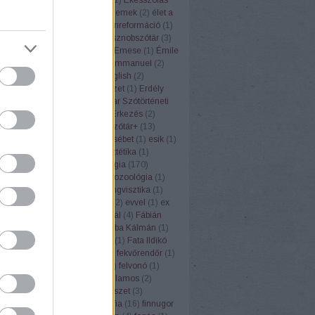
vtára
(
11
)
eldeformálódik
(
1
)
elemek
(
2
)
élet a
AN
(
8
)
ellenforradalom
(
1
)
ellenreformáció
(
1
)
(
12
)
előadás
(
5
)
Első magyar sznobszótár
(
3
)
ál
(
1
)
elválasztás
(
1
)
Elvis
(
1
)
Emese
(
1
)
Émile
ste
(
1
)
emlékkonferencia
(
1
)
Emmanuel
(
2
)
szémia
(
3
)
enciklopédia
(
3
)
english
(
2
)
lógia
(
1
)
Eőry Vilma
(
6
)
építészet
(
1
)
Erdély
élyi Erzsébet
(
4
)
Erdélyi Magyar Szótörténeti
redettörténet
(
6
)
érettségi
(
4
)
Érkezés
(
2
)
3
)
erőfeszítés
(
1
)
Értelmező szótár+
(
13
)
ző szótárak
(
2
)
érvelés
(
2
)
Erzsébet
(
1
)
esik
(
1
)
eszkimó
(
1
)
eszperente
(
1
)
esztétika
(
1
)
(
1
)
étel
(
5
)
Etelköz
(
1
)
etimológia
(
170
)
iai szótár
(
31
)
étkezés
(
2
)
etnozoológia
(
1
)
ufemizmus
(
1
)
euró
(
1
)
eurolingvisztika
(
1
)
3
)
Európai Unió
(
1
)
évforduló
(
2
)
evvel
(
1
)
ex
Ezópus
(
2
)
ezzel
(
1
)
Fábián Pál
(
4
)
Fábián
nna
(
3
)
fagyi
(
1
)
faloda
(
1
)
Faluba Kálmán
(
1
)
tya
(
1
)
Farkas Edit
(
1
)
farsang
(
1
)
Fata Ildikó
k
(
1
)
fehér gólya
(
1
)
fejtörők
(
3
)
fekvőrendőr
(
1
)
(
2
)
felelősség
(
1
)
felkiáltójel
(
1
)
felvonó
(
1
)
mus
(
1
)
fene
(
1
)
fény
(
2
)
fényvillamos
(
2
)
pápa
(
1
)
férfi
(
1
)
festék
(
1
)
festészet
(
3
)
rger
(
1
)
fíling
(
1
)
film
(
1
)
filozófia
(
16
)
finnugor