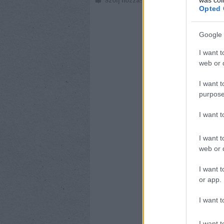
Szólj hozzá!
NYELVBE
Opted 
Német közmon
Google 
Ba
I want t
kö
web or d
me
ma
I want t
25
purpose
né
Kö
I want 
I want t
web or d
I want t
or app.
CÍMKÉK:
KÖZMOND
I want t
ZAICZ GÁBOR
I want t