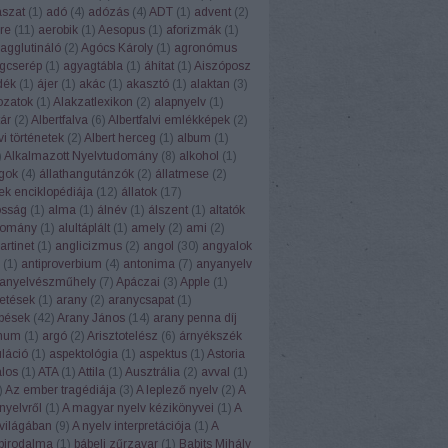
ászat
(
1
)
adó
(
4
)
adózás
(
4
)
ADT
(
1
)
advent
(
2
)
re
(
11
)
aerobik
(
1
)
Aesopus
(
1
)
aforizmák
(
1
)
agglutináló
(
2
)
Agócs Károly
(
1
)
agronómus
gcserép
(
1
)
agyagtábla
(
1
)
áhítat
(
1
)
Aiszóposz
dék
(
1
)
ájer
(
1
)
akác
(
1
)
akasztó
(
1
)
alaktan
(
3
)
ozatok
(
1
)
Alakzatlexikon
(
2
)
alapnyelv
(
1
)
ár
(
2
)
Albertfalva
(
6
)
Albertfalvi emlékképek
(
2
)
vi történetek
(
2
)
Albert herceg
(
1
)
album
(
1
)
)
Alkalmazott Nyelvtudomány
(
8
)
alkohol
(
1
)
ngok
(
4
)
állathangutánzók
(
2
)
állatmese
(
2
)
ek enciklopédiája
(
12
)
állatok
(
17
)
osság
(
1
)
alma
(
1
)
álnév
(
1
)
álszent
(
1
)
altatók
domány
(
1
)
alultáplált
(
1
)
amely
(
2
)
ami
(
2
)
rtinet
(
1
)
anglicizmus
(
2
)
angol
(
30
)
angyalok
(
1
)
antiproverbium
(
4
)
antonima
(
7
)
anyanyelv
anyelvészműhely
(
7
)
Apáczai
(
3
)
Apple
(
1
)
etések
(
1
)
arany
(
2
)
aranycsapat
(
1
)
pések
(
42
)
Arany János
(
14
)
arany penna díj
num
(
1
)
argó
(
2
)
Arisztotelész
(
6
)
árnyékszék
uláció
(
1
)
aspektológia
(
1
)
aspektus
(
1
)
Astoria
alos
(
1
)
ATA
(
1
)
Attila
(
1
)
Ausztrália
(
2
)
avval
(
1
)
)
Az ember tragédiája
(
3
)
A leplező nyelv
(
2
)
A
nyelvről
(
1
)
A magyar nyelv kézikönyvei
(
1
)
A
világában
(
9
)
A nyelv interpretációja
(
1
)
A
 birodalma
(
1
)
bábeli zűrzavar
(
1
)
Babits Mihály