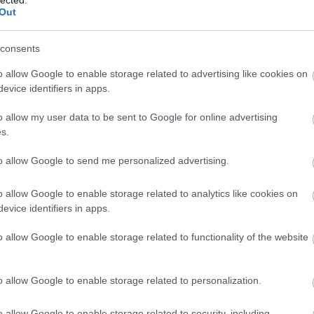
N
Out
Kisköny
TINTÁB
dások magyar megfelelőkkel
ellentét
consents
elszepar
Benveni
lázsi József Attila: Német—magyar
o allow Google to enable storage related to advertising like cookies on
enantio
zmondásszótár. 1000 német közmondás magyar
evice identifiers in apps.
entozoo
gfelelőkkel és művelődéstörténeti
(
12
)
Erd
gyarázatokkal. Tinta Könyvkiadó, Budapest 2023.
Tár
(
1
)
e
o allow my user data to be sent to Google for online advertising
0 lap. (Híd szótárak) Balázsi József Attila egy sor
erkölcs
(
s.
értelme
pszerű művet jelentetett meg a Tinta
eső
(
1
)
nyvkiadónál. Közéjük tartozik a…
to allow Google to send me personalized advertising.
eszváta
Etimológ
EU
(
1
)
e
o allow Google to enable storage related to analytics like cookies on
Európa
(
evice identifiers in apps.
TOVÁBB OLVASOM
libris
(
1
)
Zsuzsa
o allow Google to enable storage related to functionality of the website
farkasku
(
2
)
fazé
félelem
ÁS
KÖZMONDÁSOK
BALÁZSI JÓZSEF ATTILA
feminiz
o allow Google to enable storage related to personalization.
Ferenc 
fideszbu
o allow Google to enable storage related to security, including