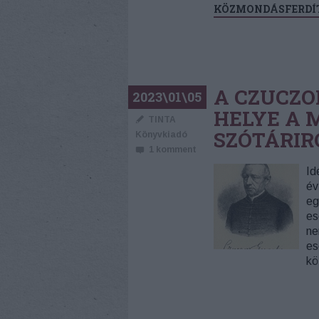
KÖZMONDÁSFERDÍ
A CZUCZO
2023\01\05
HELYE A 
TINTA
SZÓTÁRI
Könyvkiadó
1
komment
Id
év
eg
es
ne
es
kö