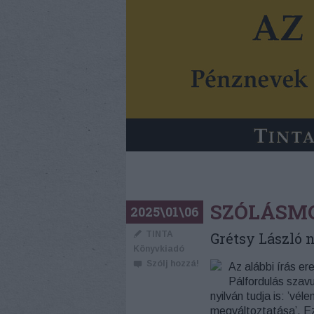
SZÓLÁSM
2025\01\06
TINTA
Grétsy László n
Könyvkiadó
Szólj hozzá!
Az alábbi írás er
Pálfordulás szavu
nyilván tudja is: ’vé
megváltoztatása’. Ez 