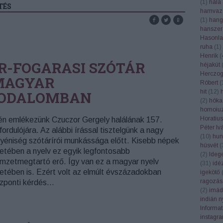
(
1
)
hála
TÉS
hamvaz
(
1
)
hang
hanszer
Hasonla
ruha
(
1
)
Henrik
(
R-FOGARASI SZÓTÁR
héjakút
Herczog
MAGYAR
Róbert
(
hit
(
12
)
RODALOMBAN
(
2
)
hóka
homoiuz
Horatius
én emlékezünk Czuczor Gergely halálának 157.
Péter Iv
fordulójára. Az alábbi írással tisztelgünk a nagy
(
10
)
hun
yéniség szótárírói munkássága előtt. Kisebb népek
húsvét
(
etében a nyelv ez egyik legfontosabb
(
2
)
Ideg
mzetmegtartó erő. Így van ez a magyar nyelv
(
31
)
idé
etében is. Ezért volt az elmúlt évszázadokban
igekötő
ragozás
zponti kérdés…
(
2
)
imád
indián n
Informa
instagr