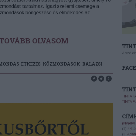
zmondást tartalmaz. Igazi szellemi csemege a
zmondások böngészése és elmélkedés az…
TOVÁBB OLVASOM
TINT
A szó el
MONDÁS
ÉTKEZÉS
KÖZMONDÁSOK
BALÁZSI
FAC
TIN
TINTA K
TINTA F
CÍM
(Ny)elvi
(
1
)
44 té
(
3
)
Adam