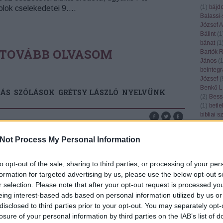
(
1
)
bájd
olok cselekedetei 9.…
Balassi-
József At
Bálint
(
1
bánat
(
1
TOVÁBB OLVASOM
Bartók 
János
(
beintegr
József
(
Benkő L
ÁS
SZÓLÁSOK
GRÉTSY LÁSZLÓ
NYELVÜNK
(
2
)
Bess
(
1
)
betl
bibliai 
bízik
(
1
)
check
(
1
Not Process My Personal Information
böjtfő
(
1
Bonchid
R KÖZMONDÁSOK IGAZ
borjú
(
1
)
to opt-out of the sale, sharing to third parties, or processing of your per
(
1
)
Bud
formation for targeted advertising by us, please use the below opt-out s
nyelvés
r selection. Please note that after your opt-out request is processed y
(
1
)
búza
eing interest-based ads based on personal information utilized by us or
(
1
)
ceru
 tagadná, hogy a közmondások őseink évszázados
Cházár 
disclosed to third parties prior to your opt-out. You may separately opt-
ök igazságait közvetítik nekünk. Eleink egy-egy
(
4
)
cifra
losure of your personal information by third parties on the IAB’s list of
lcsességet több formában, többször is
citrancs