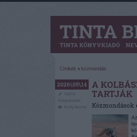
TINTA B
TINTA KÖNYVKIADÓ
NEV
Címkék
»
közmondás
A KOLBÁ
2026\05\14
TARTJÁK
TINTA
Könyvkiadó
Közmondások ev
Szólj hozzá!
Az
ho
kö
Ba