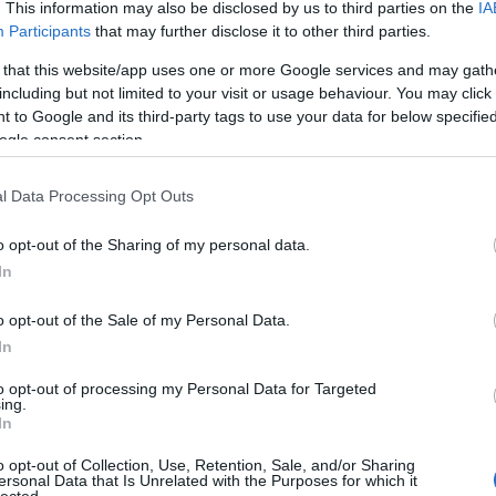
. This information may also be disclosed by us to third parties on the
IA
colorin
gfogalmaztak. Most közreadunk közmondásokat,
Participants
that may further disclose it to other third parties.
Nagy La
elyek 11 soha el nem évülő igazságot szólaltatnak
Csallán
g. Tessék böngészni, pszichológus életvezetési
 that this website/app uses one or more Google services and may gath
csendél
nácsai…
including but not limited to your visit or usage behaviour. You may click 
cserebó
 to Google and its third-party tags to use your data for below specifi
Cserhát
csillagk
ogle consent section.
csiperke
csőgöré
TOVÁBB OLVASOM
l Data Processing Opt Outs
Csúcs S
(
1
)
dala
Győző
(
o opt-out of the Sharing of my personal data.
Deborah
In
ÁS
demokrá
Devecse
(
8
)
diffe
o opt-out of the Sale of my Personal Data.
diskurzu
In
diszlexi
Domokos
to opt-out of processing my Personal Data for Targeted
Dreher
(
ing.
NZ A NÉMETBEN IS, ÉS
dukkó
(
In
(
2
)
Du P
Y MINDEN KEZDET
(
4
)
Édes
o opt-out of Collection, Use, Retention, Sale, and/or Sharing
INT A MAGYAR
Sapir
(
1
)
ersonal Data that Is Unrelated with the Purposes for which it
lected.
erdő
(
1
)