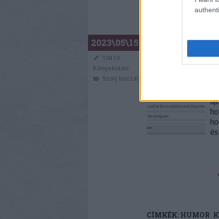
authenti
EMBER TE
2023\05\15
TINTA
Közmondásferd
Könyvkiadó
Szólj hozzá!
Me
sz
új
ho
ho
és
CÍMKÉK:
HUMOR
K