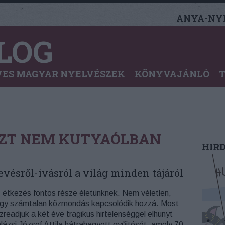
ANYA-NYE
LOG
ES MAGYAR NYELVÉSZEK
KÖNYVAJÁNLÓ
SZT NEM KUTYAÓLBAN
HIR
ésről-ivásról a világ minden tájáról
 étkezés fontos része életünknek. Nem véletlen,
gy számtalan közmondás kapcsolódik hozzá. Most
zreadjuk a két éve tragikus hirtelenséggel elhunyt
lázsi József Attila hátrahagyott gyűjtését, amely 70