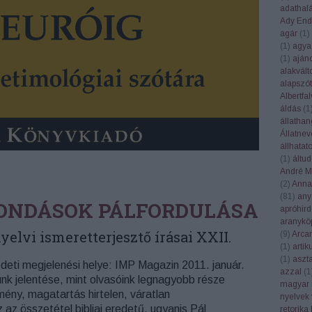
adathal
Ady End
agár
(
1
)
(
1
)
agya
(
1
)
aján
alakvált
alapszót
Albertfal
áldás
(
1
állatha
Állatnev
állhatat
(
1
)
áltu
André Ma
(
2
)
Anna
(
81
)
any
ONDÁSOK PÁLFORDULÁSA
apróhird
aranykö
yelvi ismeretterjesztő írásai XXII.
(
9
)
Arca
(
1
)
artik
(
1
)
aszt
edeti megjelenési helye: IMP Magazin 2011. január.
azzal
(
1
nk jelentése, mint olvasóink legnagyobb része
magyar 
lemény, magatartás hirtelen, váratlan
nyelvek 
az összetétel bibliai eredetű, ugyanis Pál
retorika