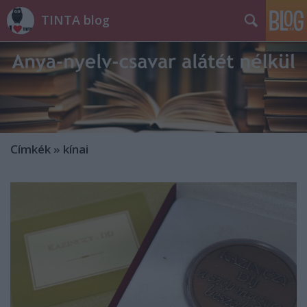
TINTA blog
Címkék
»
kínai