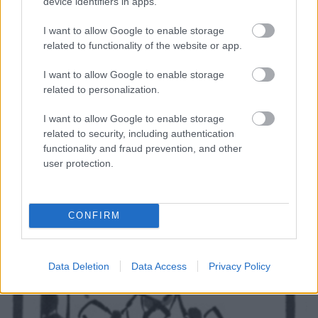
device identifiers in apps.
I want to allow Google to enable storage
related to functionality of the website or app.
A kínai nyelveknek nincs nyelvtana,
csak kacifántos írása?
I want to allow Google to enable storage
related to personalization.
Nyelvi tévhitek 4.
I want to allow Google to enable storage
TINTA Könyvkiadó
•
2022. október 21.
5
related to security, including authentication
functionality and fraud prevention, and other
Azt tapasztaltam, hogy a laikusokat, vagyis a
user protection.
nyelvekhez hivatásból nem értő nagyközönséget
élénken érdekli a Mennyi Birodalom nyelve bizonyos
vonásai miatt, úgy is mondhatnám, hogy némi
CONFIRM
titokzatosság övezi. Mi tagadás, a kínai valóban
méltó a kiemelt figyelmünkre, és ha itt csak a címben
említett…
Data Deletion
Data Access
Privacy Policy