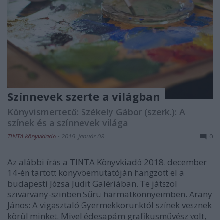
Színnevek szerte a világban
Könyvismertető: Székely Gábor (szerk.): A
színek és a színnevek világa
TINTA Könyvkiadó
•
2019. január 08.
0
Az alábbi írás a TINTA Könyvkiadó 2018. december
14-én tartott könyvbemutatóján hangzott el a
budapesti Józsa Judit Galériában. Te játszol
szivárvány-színben Sűrü harmatkönnyeimben. Arany
János: A vigasztaló Gyermekkorunktól színek vesznek
körül minket. Мivel édesapám grafikusművész volt,