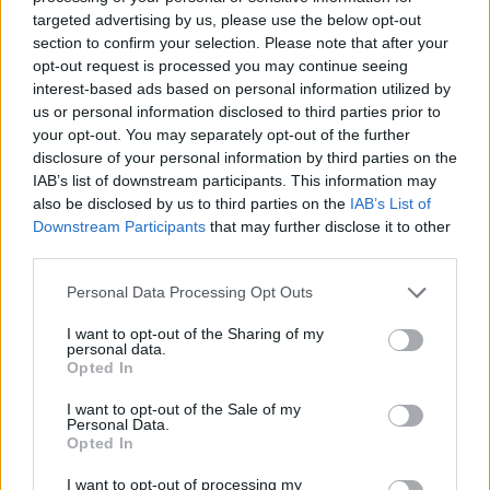
targeted advertising by us, please use the below opt-out
section to confirm your selection. Please note that after your
opt-out request is processed you may continue seeing
interest-based ads based on personal information utilized by
us or personal information disclosed to third parties prior to
your opt-out. You may separately opt-out of the further
disclosure of your personal information by third parties on the
IAB’s list of downstream participants. This information may
also be disclosed by us to third parties on the
IAB’s List of
Downstream Participants
that may further disclose it to other
third parties.
Please note that this website/app uses one or more Google
Personal Data Processing Opt Outs
services and may gather and store information including but
A kínai közmondások ablakot
not limited to your visit or usage behaviour. You may click to
I want to opt-out of the Sharing of my
personal data.
nyitnak a régi kelet világára
grant or deny consent to Google and its third-party tags to
Opted In
use your data for below specified purposes in below Google
Interjú Balázsi József Attilával, A több ezer
consent section.
I want to opt-out of the Sale of my
éves kínai kultúra közmondásai, szólásai és
Personal Data.
jelképei tükrében szerzőjével
Opted In
TINTA Könyvkiadó
•
2023. január 02.
0
I want to opt-out of processing my