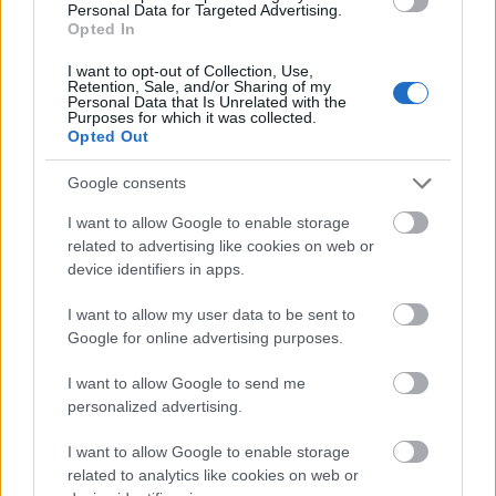
Personal Data for Targeted Advertising.
Opted In
December második hetében (a kínai naptár szerint a
patkány havában) jelent meg a TINTA
I want to opt-out of Collection, Use,
Retention, Sale, and/or Sharing of my
Könyvkiadónál A több ezer éves kínai kultúra
Personal Data that Is Unrelated with the
közmondásai, szólásai és jelképei tükrében című
Purposes for which it was collected.
Opted Out
329 oldalas gyűjtemény. Ez alkalomból beszélgetett
a szerkesztővel, Balázsi József Attilával kiadónk
Google consents
munkatársa,…
I want to allow Google to enable storage
related to advertising like cookies on web or
device identifiers in apps.
I want to allow my user data to be sent to
Google for online advertising purposes.
I want to allow Google to send me
personalized advertising.
I want to allow Google to enable storage
related to analytics like cookies on web or