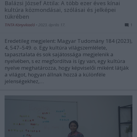
Balázsi József Attila: A több ezer éves kínai
kultúra közmondásai, szólásai és jelképei
tükrében
TINTA Könyvkiadó
•
2023. április 17.
1
Eredetileg megjelent: Magyar Tudomány 184 (2023),
4, 547–549. o. Egy kultúra világszemlélete,
tapasztalata és sok sajátossága megjelenik a
nyelvében, s ez megfordítva is így van, egy kultúra
nyelve meghatározza, hogy képviselői miként látják
a világot, hogyan állnak hozzá a különféle
jelenségekhez,…