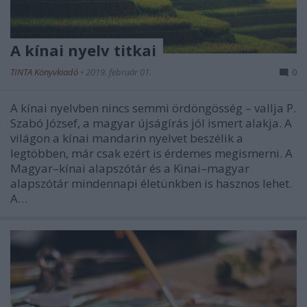
A kínai nyelv titkai
TINTA Könyvkiadó
•
2019. február 01.
0
A kínai nyelvben nincs semmi ördöngösség – vallja P.
Szabó József, a magyar újságírás jól ismert alakja. A
világon a kínai mandarin nyelvet beszélik a
legtöbben, már csak ezért is érdemes megismerni. A
Magyar–kínai alapszótár és a Kinai–magyar
alapszótár mindennapi életünkben is hasznos lehet.
A…