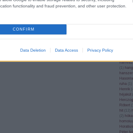
Google
cation functionality and fraud prevention, and other user protection.
grafika
(
grépfrút
gubacs
(
(
1
)
gyás
CONFIRM
gyertek
gyógynö
(
1
)
gyüm
gyümölc
Data Deletion
Data Access
Privacy Policy
Haader 
(
1
)
hála
hamvaz
(
1
)
hang
hanszer
Hasonla
ruha
(
1
)
Henrik
(
héjakút
Herczog
Róbert
(
hit
(
12
)
(
2
)
hóka
homoiuz
Horatius
Péter Iv