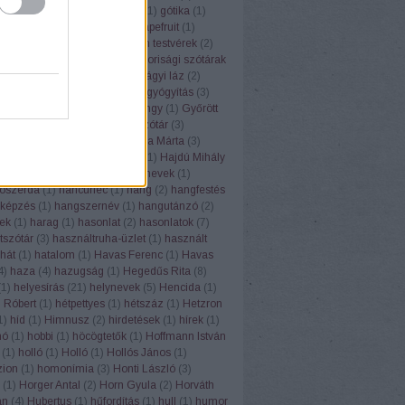
(
1
)
górugrány
(
1
)
Gósy Mária
(
1
)
gótika
(
1
)
1
)
grafit
(
1
)
grammatika
(
5
)
grapefruit
(
1
)
(
1
)
Grétsy László
(
103
)
Grimm testvérek
(
2
)
1
)
gulipán
(
1
)
Gundel
(
1
)
gyakorisági szótárak
z
(
6
)
gyereknyelv
(
1
)
gyermekágyi láz
(
2
)
(
1
)
gyógyhatású növények
(
8
)
gyógyítás
(
3
)
vény
(
7
)
gyógyszertár
(
1
)
gyöngy
(
1
)
Győrött
ölcsnevek
(
4
)
gyümölcsnévszótár
(
3
)
sök
(
3
)
gyurgyalag
(
2
)
H. Varga Márta
(
3
)
Lea
(
2
)
háború
(
2
)
Hadrianus
(
1
)
Hajdú Mihály
(
1
)
hálátlanság
(
1
)
hall
(
1
)
halnevek
(
1
)
ószerda
(
1
)
hancúrléc
(
1
)
hang
(
2
)
hangfestés
képzés
(
1
)
hangszernév
(
1
)
hangutánzó
(
2
)
ek
(
1
)
harag
(
1
)
hasonlat
(
2
)
hasonlatok
(
7
)
tszótár
(
3
)
használtruha-üzlet
(
1
)
használt
hát
(
1
)
hatalom
(
1
)
Havas Ferenc
(
1
)
Havas
4
)
haza
(
4
)
hazugság
(
1
)
Hegedűs Rita
(
8
)
(
1
)
helyesírás
(
21
)
helynevek
(
5
)
Hencida
(
1
)
 Róbert
(
1
)
hétpettyes
(
1
)
hétszáz
(
1
)
Hetzron
1
)
híd
(
1
)
Himnusz
(
2
)
hirdetések
(
1
)
hírek
(
1
)
hó
(
1
)
hobbi
(
1
)
höcögtetők
(
1
)
Hoffmann István
(
1
)
holló
(
1
)
Holló
(
1
)
Hollós János
(
1
)
ion
(
1
)
homonímia
(
3
)
Honti László
(
3
)
(
1
)
Horger Antal
(
2
)
Horn Gyula
(
2
)
Horváth
án
(
4
)
Hubertus
(
1
)
hűfordítás
(
1
)
hull
(
1
)
humor