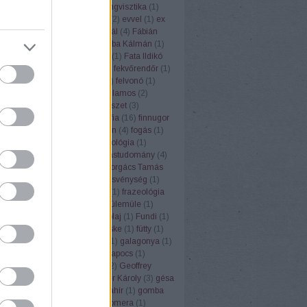
ufemizmus
(
1
)
euró
(
1
)
eurolingvisztika
(
1
)
3
)
Európai Unió
(
1
)
évforduló
(
2
)
evvel
(
1
)
ex
Ezópus
(
2
)
ezzel
(
1
)
Fábián Pál
(
4
)
Fábián
nna
(
3
)
fagyi
(
1
)
faloda
(
1
)
Faluba Kálmán
(
1
)
tya
(
1
)
Farkas Edit
(
1
)
farsang
(
1
)
Fata Ildikó
k
(
1
)
fehér gólya
(
1
)
fejtörők
(
3
)
fekvőrendőr
(
1
)
(
2
)
felelősség
(
1
)
felkiáltójel
(
1
)
felvonó
(
1
)
mus
(
1
)
fene
(
1
)
fény
(
2
)
fényvillamos
(
2
)
pápa
(
1
)
férfi
(
1
)
festék
(
1
)
festészet
(
3
)
rger
(
1
)
fíling
(
1
)
film
(
1
)
filozófia
(
16
)
finnugor
ugrisztika
(
12
)
flektáló
(
1
)
főbűn
(
4
)
fogás
(
1
)
ya
(
1
)
folklór
(
1
)
folyóirat
(
1
)
fonológia
(
1
)
mantika
(
1
)
fordítás
(
17
)
fordítástudomány
(
4
)
alauz
(
1
)
Forgács Róbert
(
1
)
Forgács Tamás
(
4
)
forradalom
(
1
)
forrás
(
1
)
fösvénység
(
1
)
franc
(
1
)
francia
(
9
)
Frankfurt
(
1
)
frazeológia
nyó Zoltán
(
2
)
Friderikusz
(
1
)
fülemüle
(
1
)
oly
(
1
)
fülkeforradalom
(
1
)
fülolaj
(
1
)
Fundi
(
1
)
nalizmus
(
1
)
Füred
(
1
)
füsti fecske
(
1
)
fütty
(
1
)
zéd
(
1
)
füttynelv
(
1
)
Gaál Edit
(
1
)
galagonya
(
1
)
s Kristóf
(
7
)
Gandhi
(
2
)
gemkapocs
(
1
)
lmélet
(
1
)
gendernyelvészet
(
2
)
Geoffrey
r
(
1
)
germanizmus
(
3
)
Gerstner Károly
(
3
)
gésa
zta
(
1
)
Goethe
(
1
)
gőg
(
1
)
gólyahír
(
1
)
gomba
anevek
(
4
)
gömbvillám
(
1
)
Gomera
(
1
)