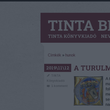
TINTA B
TINTA KÖNYVKIADÓ
NEV
Címkék
»
hunok
A TURUL
2019\11\12
TINTA
A 
Könyvkiadó
ma
1
komment
fo
me
se
na