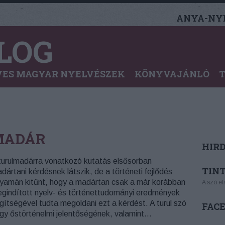
ANYA-NYE
LOG
ES MAGYAR NYELVÉSZEK
KÖNYVAJÁNLÓ
MADÁR
HIR
turulmadárra vonatkozó kutatás elsősorban
TINT
dártani kérdésnek látszik, de a történeti fejlődés
lyamán kitűnt, hogy a madártan csak a már korábban
A szó el
gindított nyelv- és történettudományi eredmények
gítségével tudta megoldani ezt a kérdést. A turul szó
FAC
gy őstörténelmi jelentőségének, valamint…