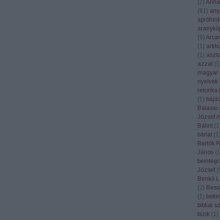
(
2
)
Anna
(
81
)
any
apróhird
aranykö
(
9
)
Arca
(
1
)
artik
(
1
)
aszt
azzal
(
1
magyar 
nyelvek 
retorika
(
1
)
bájd
Balassi-
József At
Bálint
(
1
bánat
(
1
Bartók 
János
(
beintegr
József
(
Benkő L
(
2
)
Bess
(
1
)
betl
bibliai 
bízik
(
1
)