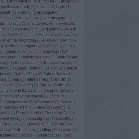
(
1
)
antiproverbium
(
4
)
antonima
(
7
)
anyanyelv
anyelvészműhely
(
7
)
Apáczai
(
3
)
Apple
(
1
)
etések
(
1
)
arany
(
2
)
aranycsapat
(
1
)
pések
(
42
)
Arany János
(
14
)
arany penna díj
num
(
1
)
argó
(
2
)
Arisztotelész
(
6
)
árnyékszék
uláció
(
1
)
aspektológia
(
1
)
aspektus
(
1
)
Astoria
alos
(
1
)
ATA
(
1
)
Attila
(
1
)
Ausztrália
(
2
)
avval
(
1
)
)
Az ember tragédiája
(
3
)
A leplező nyelv
(
2
)
A
nyelvről
(
1
)
A magyar nyelv kézikönyvei
(
1
)
A
világában
(
9
)
A nyelv interpretációja
(
1
)
A
 birodalma
(
1
)
bábeli zűrzavar
(
1
)
Babits Mihály
orong
(
1
)
Bakos József
(
1
)
Balassa József
(
1
)
strófa
(
1
)
Balassi Bálint
(
3
)
Balaton
(
2
)
Balázsi
tila
(
44
)
Balázs Géza
(
8
)
Balázs János
(
1
)
)
Bálint-nap
(
1
)
Bálint Sándor
(
1
)
Bambi
(
2
)
)
bankó
(
1
)
barátság
(
3
)
Bárdosi Vilmos
(
31
)
Rádió
(
1
)
Bart István
(
2
)
bátorság
(
1
)
Batsányi
1
)
bébicsősz
(
1
)
becenevek
(
1
)
becsület
(
1
)
ál
(
1
)
beinvesztál
(
2
)
békalencse
(
1
)
Bencédy
9
)
Beniczky Péter
(
1
)
Benkóczy György
(
1
)
oránd
(
1
)
Bernáth Aurél
(
1
)
Berzsenyi Dániel
enyei György
(
2
)
beszélgetés
(
1
)
beszélőgép
ehem
(
1
)
betűk
(
1
)
betűkészlet
(
1
)
Biblia
(
44
)
szólások
(
5
)
Bibó Lajos
(
1
)
biling
(
1
)
bizalom
(
1
)
biztatás
(
1
)
bodicsek
(
1
)
bodobács
(
2
)
body