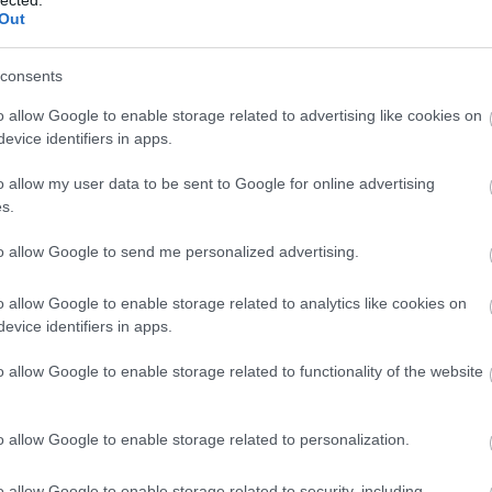
EU
(
1
)
e
Out
Európa
(
libris
(
1
)
Zsuzsa
consents
farkasku
(
2
)
fazé
o allow Google to enable storage related to advertising like cookies on
félelem
evice identifiers in apps.
feminiz
Ferenc 
o allow my user data to be sent to Google for online advertising
fideszbu
s.
(
19
)
finn
földikut
fonosze
to allow Google to send me personalized advertising.
Fordítók
(
6
)
forint
o allow Google to enable storage related to analytics like cookies on
frájer
(
1
)
evice identifiers in apps.
(
10
)
Fre
fülesbag
funkcio
o allow Google to enable storage related to functionality of the website
füttybes
Galambo
gendere
o allow Google to enable storage related to personalization.
Chauce
(
1
)
gilis
(
6
)
gomb
o allow Google to enable storage related to security, including