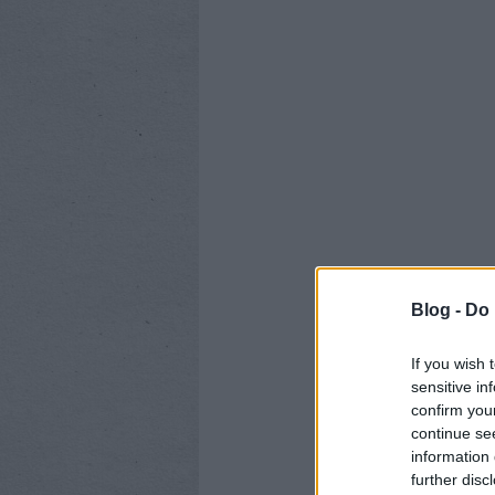
Blog -
Do 
If you wish 
sensitive in
confirm you
continue se
information 
further disc