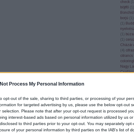
check
(
1
böjtfő
(
1
Bonchid
borjú
(
1
)
(
1
)
Bud
nyelvés
(
1
)
búza
(
1
)
ceru
Cházár 
(
4
)
cifra
citrancs
colorin
Nagy La
Csallán
csendél
cserebó
Not Process My Personal Information
Cserhát
csillagk
to opt-out of the sale, sharing to third parties, or processing of your per
csiperke
csőgöré
formation for targeted advertising by us, please use the below opt-out s
Csúcs S
r selection. Please note that after your opt-out request is processed y
(
1
)
dala
eing interest-based ads based on personal information utilized by us or
Győző
(
disclosed to third parties prior to your opt-out. You may separately opt-
Deborah
losure of your personal information by third parties on the IAB’s list of
demokrá