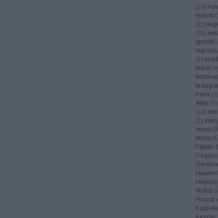
(
10
)
hun
húsvét
(
(
2
)
Ideg
(
31
)
idé
igekötő
ragozás
(
2
)
imád
indián n
Informa
instagr
Petra
(
1
Attila
(
5
)
(
10
)
int
(
1
)
inte
interjú 
interjú 
Fábián 
Forgács
Gerstner
Haader 
Hegedűs
Hollós 
Huszár 
Kajdi Al
Keszler 