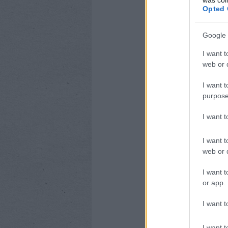
Opted 
Google 
I want t
web or d
I want t
purpose
I want 
I want t
web or d
I want t
or app.
I want t
I want t