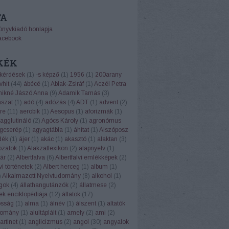
TA
önyvkiadó honlapja
acebook
KÉK
 kérdések
(
1
)
-s képző
(
1
)
1956
(
1
)
200arany
vhit
(
44
)
ábécé
(
1
)
Ablak-Zsiráf
(
1
)
Aczél Petra
ikné Jászó Anna
(
9
)
Adamik Tamás
(
3
)
ászat
(
1
)
adó
(
4
)
adózás
(
4
)
ADT
(
1
)
advent
(
2
)
re
(
11
)
aerobik
(
1
)
Aesopus
(
1
)
aforizmák
(
1
)
agglutináló
(
2
)
Agócs Károly
(
1
)
agronómus
gcserép
(
1
)
agyagtábla
(
1
)
áhítat
(
1
)
Aiszóposz
dék
(
1
)
ájer
(
1
)
akác
(
1
)
akasztó
(
1
)
alaktan
(
3
)
ozatok
(
1
)
Alakzatlexikon
(
2
)
alapnyelv
(
1
)
ár
(
2
)
Albertfalva
(
6
)
Albertfalvi emlékképek
(
2
)
vi történetek
(
2
)
Albert herceg
(
1
)
album
(
1
)
)
Alkalmazott Nyelvtudomány
(
8
)
alkohol
(
1
)
ngok
(
4
)
állathangutánzók
(
2
)
állatmese
(
2
)
ek enciklopédiája
(
12
)
állatok
(
17
)
osság
(
1
)
alma
(
1
)
álnév
(
1
)
álszent
(
1
)
altatók
domány
(
1
)
alultáplált
(
1
)
amely
(
2
)
ami
(
2
)
rtinet
(
1
)
anglicizmus
(
2
)
angol
(
30
)
angyalok