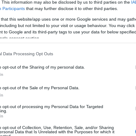
. This information may also be disclosed by us to third parties on the
IA
Devecse
(
8
)
diffe
Participants
that may further disclose it to other third parties.
diskurzu
 that this website/app uses one or more Google services and may gath
diszlexi
Domokos
including but not limited to your visit or usage behaviour. You may click 
Dreher
(
 to Google and its third-party tags to use your data for below specifi
dukkó
(
ogle consent section.
(
2
)
Du P
(
4
)
Édes
Sapir
(
1
)
l Data Processing Opt Outs
erdő
(
1
)
Kisköny
o opt-out of the Sharing of my personal data.
TINTÁB
ellentét
In
elszepar
Benveni
o opt-out of the Sale of my Personal Data.
enantio
In
entozoo
(
12
)
Erd
to opt-out of processing my Personal Data for Targeted
Tár
(
1
)
e
ing.
erkölcs
(
In
értelme
eső
(
1
)
o opt-out of Collection, Use, Retention, Sale, and/or Sharing
eszváta
ersonal Data that Is Unrelated with the Purposes for which it
Etimológ
lected.