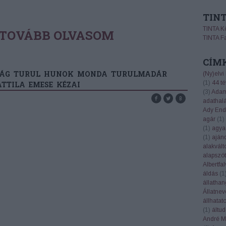
TIN
TINTA K
TOVÁBB OLVASOM
TINTA F
CÍM
ÁG
TURUL
HUNOK
MONDA
TURULMADÁR
(Ny)elvi
(
1
)
44 té
ATTILA
EMESE
KÉZAI
(
3
)
Adam
adathal
Ady End
agár
(
1
)
(
1
)
agya
(
1
)
aján
alakvált
alapszót
Albertfal
áldás
(
1
állatha
Állatnev
állhatat
(
1
)
áltu
André Ma