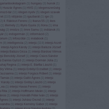
garianbookstagram
(
1
)
hungary
(
3
)
hunok
(
1
)
3
)
Huszár Ágnes
(
1
)
HVG
(
1
)
idegenszerűség
enszó-tár
(
11
)
idegen nyelv
(
5
)
idegen szavak
zet
(
110
)
időjárás
(
2
)
igazbarát
(
1
)
ige
(
3
)
(
2
)
II. Rákóczi Ferenc
(
1
)
Ikarus 55
(
2
)
ikes
(
1
)
illemely
(
1
)
Illyés Gyula
(
6
)
Ilona
(
1
)
ima
ság
(
2
)
imidzs
(
1
)
Imre Samu
(
1
)
indiánok
(
6
)
yár
(
1
)
indogermán
(
1
)
információ
(
2
)
torium
(
2
)
Infoszótár
(
1
)
instabook
(
1
)
am
(
8
)
intelligencia
(
2
)
interjú
(
119
)
interjú Aczél
)
interjú Agócs Károly
(
1
)
interjú Balázsi József
interjú Balázs Géza
(
1
)
interjú Bárdosi Vilmos
erjú Bencédy József
(
1
)
interjú Csúcs Sándor
rjú Daniss Győző
(
1
)
interjú Dormán Júlia
(
1
)
Duhaj Regina
(
1
)
interjú E. Bártfai László
(
1
)
Eőry Vilma
(
1
)
interjú Erdélyi Erzsébet
(
1
)
interjú
Zsuzsanna
(
1
)
interjú Forgács Róbert
(
1
)
interjú
 Tamás
(
3
)
interjú Galló Ágnes
(
1
)
interjú
 Károly
(
1
)
interjú Grétsy László
(
2
)
interjú
Lea
(
1
)
interjú Havas Ferenc
(
1
)
interjú
 Rita
(
2
)
interjú Hoffmann István
(
1
)
interjú
János
(
1
)
interjú Horváth Péter Iván
(
2
)
interjú
Ágnes
(
1
)
interjú Juhász Dezső
(
1
)
interjú
exandra
(
1
)
interjú Kemény Gábor
(
3
)
interjú
Borbála
(
1
)
interjú Kicsi Sándor András
(
2
)