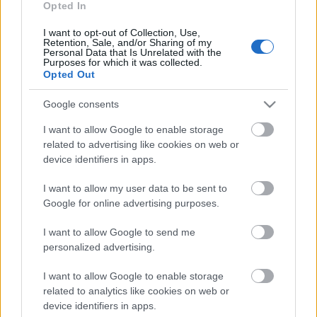
Opted In
TINTA Könyvkiadó
•
2020. november 23.
0
I want to opt-out of Collection, Use,
Az alábbi írás eredeti megjelenési helye: Magyar
Retention, Sale, and/or Sharing of my
Personal Data that Is Unrelated with the
Nyelvőr 92. évf. 1968., 107–108. oldal. A hazánkban
Purposes for which it was collected.
legismertebb almafajta meghonosodásának, neve
Opted Out
közismertté válásának hosszú története van. Ezt a
tetszetős piros színű, jó ízű, bőven termő és könnyen
Google consents
szállítható almafajtát először az Egyesült…
I want to allow Google to enable storage
related to advertising like cookies on web or
device identifiers in apps.
I want to allow my user data to be sent to
Google for online advertising purposes.
I want to allow Google to send me
personalized advertising.
I want to allow Google to enable storage
related to analytics like cookies on web or
device identifiers in apps.