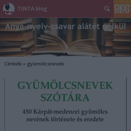
TINTA blog
Címkék
»
gyümölcsnevek