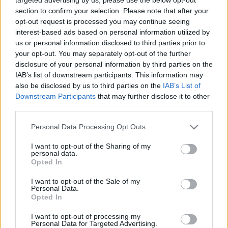
section to confirm your selection. Please note that after your
opt-out request is processed you may continue seeing
interest-based ads based on personal information utilized by
us or personal information disclosed to third parties prior to
your opt-out. You may separately opt-out of the further
disclosure of your personal information by third parties on the
IAB’s list of downstream participants. This information may
also be disclosed by us to third parties on the
IAB’s List of
Downstream Participants
that may further disclose it to other
third parties.
Please note that this website/app uses one or more Google
Personal Data Processing Opt Outs
services and may gather and store information including but
not limited to your visit or usage behaviour. You may click to
I want to opt-out of the Sharing of my
personal data.
grant or deny consent to Google and its third-party tags to
Opted In
use your data for below specified purposes in below Google
consent section.
I want to opt-out of the Sale of my
Personal Data.
Jonatán
Opted In
Országh László szótárszerkesztő nyelvészeti
I want to opt-out of processing my
írásai VII.
Personal Data for Targeted Advertising.