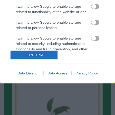
I want to allow Google to enable storage
related to functionality of the website or app.
Hipnotikus hatása van a szónak - a
I want to allow Google to enable storage
TINTA Könyvkiadó könyvbemutatója
related to personalization.
TINTA Könyvkiadó
•
2018. október 30.
0
I want to allow Google to enable storage
related to security, including authentication
functionality and fraud prevention, and other
user protection.
CONFIRM
Data Deletion
Data Access
Privacy Policy