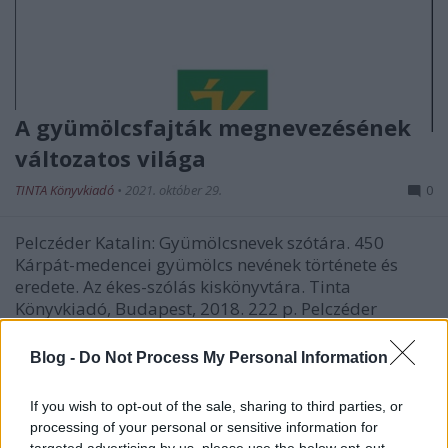
A gyümölcsfajták megnevezésének
változatos világa
TINTA Könyvkiadó
•
2021. október 29.
0
Pelczéder Katalin: Gyümölcsnevek szótára. 450
Kárpát-medencei gyümölcs nevének története és
eredete. Az ékes-szólás kiskönyvtára. Tinta
Könyvkiadó, Budapest, 2018. 222 p. Pelczéder
Katalin: Magyar gyümölcsnevek. Segédkönyvek a
nyelvészet tanulmányozásához 201. Tinta
Blog -
Do Not Process My Personal Information
Könyvkiadó, Budapest, 2018.…
If you wish to opt-out of the sale, sharing to third parties, or
processing of your personal or sensitive information for
targeted advertising by us, please use the below opt-out