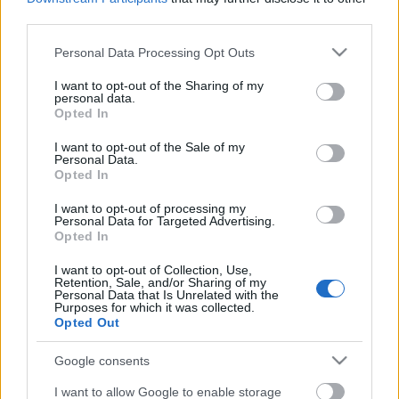
third parties.
Please note that this website/app uses one or more Google
Personal Data Processing Opt Outs
services and may gather and store information including but
not limited to your visit or usage behaviour. You may click to
I want to opt-out of the Sharing of my
personal data.
grant or deny consent to Google and its third-party tags to
Opted In
use your data for below specified purposes in below Google
consent section.
I want to opt-out of the Sale of my
Personal Data.
Opted In
I want to opt-out of processing my
Personal Data for Targeted Advertising.
Opted In
Jonatán
I want to opt-out of Collection, Use,
Országh László szótárszerkesztő nyelvészeti
Retention, Sale, and/or Sharing of my
Personal Data that Is Unrelated with the
írásai VII.
Purposes for which it was collected.
TINTA Könyvkiadó
•
2020. november 23.
0
Opted Out
Google consents
Az alábbi írás eredeti megjelenési helye: Magyar
Nyelvőr 92. évf. 1968., 107–108. oldal. A hazánkban
I want to allow Google to enable storage