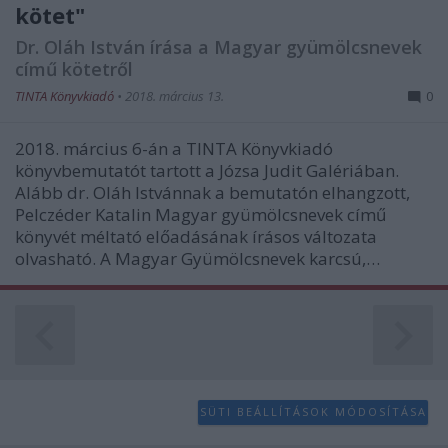
functionality and fraud prevention, and other
kötet"
user protection.
Dr. Oláh István írása a Magyar gyümölcsnevek
című kötetről
TINTA Könyvkiadó
•
2018. március 13.
0
2018. március 6-án a TINTA Könyvkiadó
könyvbemutatót tartott a Józsa Judit Galériában.
Alább dr. Oláh Istvánnak a bemutatón elhangzott,
Pelczéder Katalin Magyar gyümölcsnevek című
könyvét méltató előadásának írásos változata
olvasható. A Magyar Gyümölcsnevek karcsú,…
SÜTI BEÁLLÍTÁSOK MÓDOSÍTÁSA