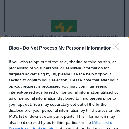
A gyümölcsfajták megnevezésének
változatos világa
Blog -
Do Not Process My Personal Information
TINTA Könyvkiadó
•
2021. október 29.
0
If you wish to opt-out of the sale, sharing to third parties, or
processing of your personal or sensitive information for
Pelczéder Katalin: Gyümölcsnevek szótára. 450
targeted advertising by us, please use the below opt-out
Kárpát-medencei gyümölcs nevének története és
section to confirm your selection. Please note that after your
eredete. Az ékes-szólás kiskönyvtára. Tinta
opt-out request is processed you may continue seeing
Könyvkiadó, Budapest, 2018. 222 p. Pelczéder
interest-based ads based on personal information utilized by
Katalin: Magyar gyümölcsnevek. Segédkönyvek a
us or personal information disclosed to third parties prior to
nyelvészet tanulmányozásához 201. Tinta
your opt-out. You may separately opt-out of the further
Könyvkiadó, Budapest, 2018.…
disclosure of your personal information by third parties on the
IAB’s list of downstream participants. This information may
also be disclosed by us to third parties on the
IAB’s List of
Downstream Participants
that may further disclose it to other