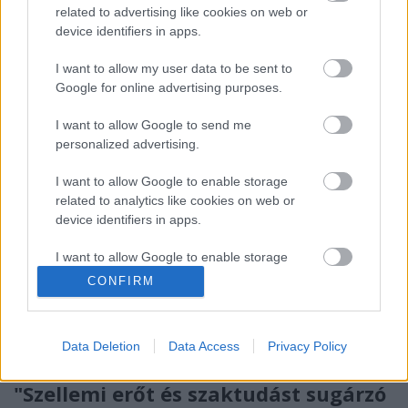
legismertebb almafajta meghonosodásának, neve
related to advertising like cookies on web or
közismertté válásának hosszú története van. Ezt a
device identifiers in apps.
tetszetős piros színű, jó ízű, bőven termő és könnyen
szállítható almafajtát először az Egyesült…
I want to allow my user data to be sent to
Google for online advertising purposes.
I want to allow Google to send me
personalized advertising.
I want to allow Google to enable storage
related to analytics like cookies on web or
device identifiers in apps.
I want to allow Google to enable storage
related to functionality of the website or app.
CONFIRM
I want to allow Google to enable storage
related to personalization.
Data Deletion
Data Access
Privacy Policy
I want to allow Google to enable storage
"Szellemi erőt és szaktudást sugárzó
related to security, including authentication