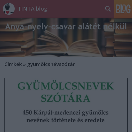
TINTA blog
Címkék
»
gyümölcsnévszótár