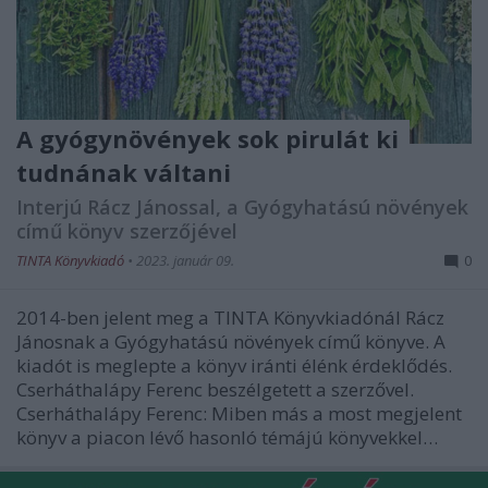
A gyógynövények sok pirulát ki
tudnának váltani
Interjú Rácz Jánossal, a Gyógyhatású növények
című könyv szerzőjével
TINTA Könyvkiadó
•
2023. január 09.
0
2014-ben jelent meg a TINTA Könyvkiadónál Rácz
Jánosnak a Gyógyhatású növények című könyve. A
kiadót is meglepte a könyv iránti élénk érdeklődés.
Cserháthalápy Ferenc beszélgetett a szerzővel.
Cserháthalápy Ferenc: Miben más a most megjelent
könyv a piacon lévő hasonló témájú könyvekkel…