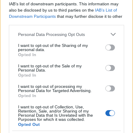
IAB’s list of downstream participants. This information may
also be disclosed by us to third parties on the
IAB’s List of
Downstream Participants
that may further disclose it to other
third parties.
Please note that this website/app uses one or more Google
Personal Data Processing Opt Outs
services and may gather and store information including but
not limited to your visit or usage behaviour. You may click to
I want to opt-out of the Sharing of my
personal data.
grant or deny consent to Google and its third-party tags to
Opted In
use your data for below specified purposes in below Google
consent section.
I want to opt-out of the Sale of my
Personal Data.
Ágyúgolyófa, aggófű, álombogyó és
Opted In
társaik
I want to opt-out of processing my
Personal Data for Targeted Advertising.
avagy a gyógyhatású növények színes világa
Opted In
TINTA Könyvkiadó
•
2018. november 16.
0
I want to opt-out of Collection, Use,
Retention, Sale, and/or Sharing of my
Personal Data that Is Unrelated with the
Rácz János: Gyógyhatású növények. 250
Purposes for which it was collected.
gyógynövény leírása, nevének magyarázata és
Opted Out
gyógyhatásának ismertetéseTinta Könyvkiadó.