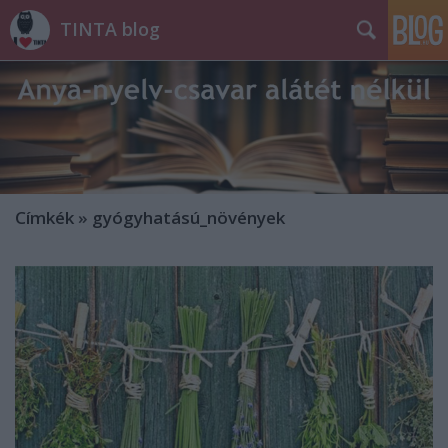
TINTA blog
Címkék
»
gyógyhatású_növények