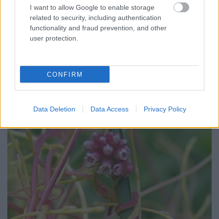
I want to allow Google to enable storage
TINTA Könyvkiadó
•
2017. augusztus 22.
0
related to security, including authentication
functionality and fraud prevention, and other
A betegségek olyan rendkívüli állapotok, amelyek
user protection.
eseményszámba mennek, megkülönböztetett
figyelmet kapnak. Akárcsak más, hasonlóan
problematikus, rendkívüli állapotokkal szemben, a
CONFIRM
velük szembeni reakció is többféle lehet. Az ellenük
való aktív, gyakorlati fellépés mellett (amilyenek
általában a…
Data Deletion
Data Access
Privacy Policy