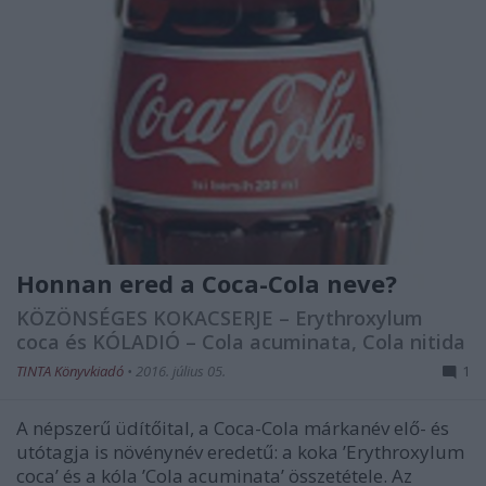
Honnan ered a Coca-Cola neve?
KÖZÖNSÉGES KOKACSERJE – Erythroxylum
coca és KÓLADIÓ – Cola acuminata, Cola nitida
TINTA Könyvkiadó
•
2016. július 05.
1
A népszerű üdítőital, a Coca-Cola márkanév elő- és
utótagja is növénynév eredetű: a koka ’Erythroxylum
coca’ és a kóla ’Cola acuminata’ összetétele. Az