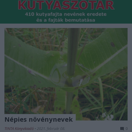
Népies növénynevek
TINTA Könyvkiadó
•
2021. február 08.
0