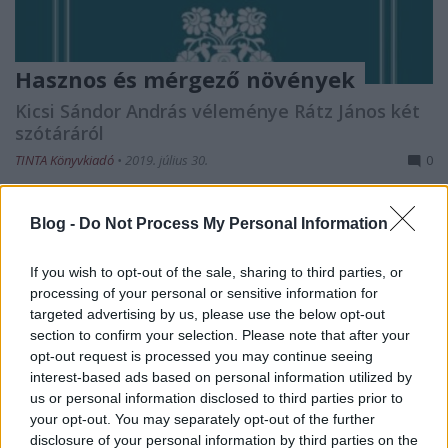
Hasznos és mérgező növények
Kicsi Sándor András véleménye Rátz János két
szótáráról
TINTA Könyvkiadó
•
2019. július 30.
0
Növényneveink enciklopédikus feldolgozásban A
Blog -
Do Not Process My Personal Information
szerzőt, a Budapesten 1953-ban született Rácz
Jánost elsősorban a nyelvtudomány művelői ismerik,
If you wish to opt-out of the sale, sharing to third parties, or
különösen a Magyar Nyelvőrben megjelent
processing of your personal or sensitive information for
tanulmányai révén. “A magyar nyelv halnevei” (1996)
targeted advertising by us, please use the below opt-out
című munkája megbízható kézikönyv, s jelentősek
section to confirm your selection. Please note that after your
szűkebb…
opt-out request is processed you may continue seeing
interest-based ads based on personal information utilized by
us or personal information disclosed to third parties prior to
your opt-out. You may separately opt-out of the further
disclosure of your personal information by third parties on the