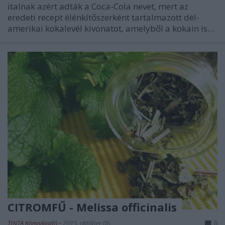
italnak azért adták a Coca-Cola nevet, mert az
eredeti recept élénkítőszerként tartalmazott dél-
amerikai kokalevél kivonatot, amelyből a kokain is…
CITROMFŰ - Melissa officinalis
TINTA Könyvkiadó
•
2015. október 06.
0