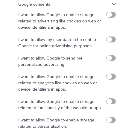
Budapest 2014. 242 l.(Az Ékesszólás Kiskönyvtára
Google consents
30) Mint már korábban is megtettem, ezúttal is a
I want to allow Google to enable storage
Tinta Könyvkiadó legújabb könyveinek egyikét
related to advertising like cookies on web or
ismertetem. 2014-ben e…
device identifiers in apps.
I want to allow my user data to be sent to
Google for online advertising purposes.
I want to allow Google to send me
personalized advertising.
I want to allow Google to enable storage
related to analytics like cookies on web or
device identifiers in apps.
I want to allow Google to enable storage
related to functionality of the website or app.
I want to allow Google to enable storage
related to personalization.
Tűrömfű és jajlapi