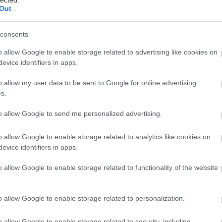
Out
Kisköny
TINTÁB
ellentét
consents
elszepar
Benveni
o allow Google to enable storage related to advertising like cookies on
enantio
evice identifiers in apps.
entozoo
(
12
)
Erd
Tár
(
1
)
e
o allow my user data to be sent to Google for online advertising
erkölcs
(
s.
értelme
eső
(
1
)
to allow Google to send me personalized advertising.
eszváta
Etimológ
EU
(
1
)
e
o allow Google to enable storage related to analytics like cookies on
Európa
(
evice identifiers in apps.
libris
(
1
)
Zsuzsa
o allow Google to enable storage related to functionality of the website
farkasku
(
2
)
fazé
félelem
feminiz
o allow Google to enable storage related to personalization.
Ferenc 
fideszbu
o allow Google to enable storage related to security, including