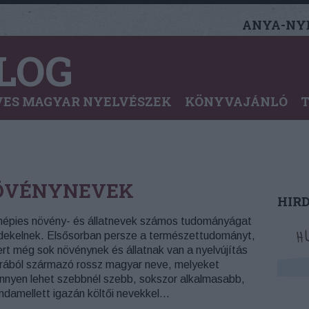
ANYA-NYE
LOG
ES MAGYAR NYELVÉSZEK
KÖNYVAJÁNLÓ
NÖVÉNYNEVEK
HIR
népies növény- és állatnevek számos tudományágat
dekelnek. Elsősorban persze a természettudományt,
rt még sok növénynek és állatnak van a nyelvújítás
rából származó rossz magyar neve, melyeket
nnyen lehet szebbnél szebb, sokszor alkalmasabb,
ndamellett igazán költői nevekkel…