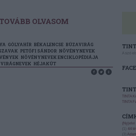
TOVÁBB OLVASOM
YA
GÓLYAHÍR
BÉKALENCSE
BÚZAVIRÁG
TINT
SZAVAK
PETŐFI SÁNDOR
NÖVÉNYNEVEK
A szó el
VÉNYEK
NÖVÉNYNEVEK ENCIKLOPÉDIÁJA
VIRÁGNEVEK
HÉJAKÚT
FAC
TIN
TINTA K
TINTA F
CÍM
(Ny)elvi
(
1
)
44 té
(
3
)
Adam