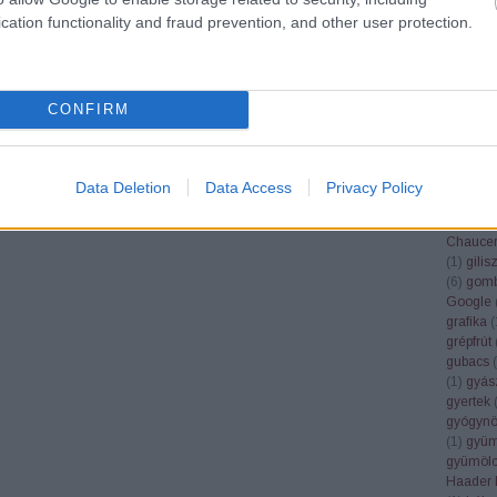
(
19
)
finn
cation functionality and fraud prevention, and other user protection.
földikut
fonosze
Fordítók
(
6
)
forint
frájer
(
1
)
CONFIRM
(
10
)
Fre
fülesbag
funkcio
füttybes
Data Deletion
Data Access
Privacy Policy
Galambo
gendere
Chauce
(
1
)
gilis
(
6
)
gomb
Google
grafika
(
grépfrút
gubacs
(
(
1
)
gyás
gyertek
gyógynö
(
1
)
gyüm
gyümölc
Haader 