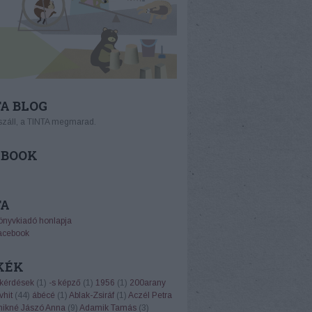
A BLOG
száll, a TINTA megmarad.
EBOOK
TA
önyvkiadó honlapja
acebook
KÉK
 kérdések
(
1
)
-s képző
(
1
)
1956
(
1
)
200arany
vhit
(
44
)
ábécé
(
1
)
Ablak-Zsiráf
(
1
)
Aczél Petra
ikné Jászó Anna
(
9
)
Adamik Tamás
(
3
)