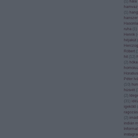
(
1
)
hála
hamvaz
(
1
)
hang
hanszer
Hasonla
ruha
(
1
)
Henrik
(
héjakút
Herczog
Róbert
(
hit
(
12
)
(
2
)
hóka
homoiuz
Horatius
Péter Iv
(
10
)
hun
húsvét
(
(
2
)
Ideg
(
31
)
idé
igekötő
ragozás
(
2
)
imád
indián n
Informa
instagr