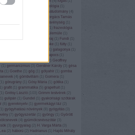
ugrisztika
(
12
)
flektáló
(
1
)
főbűn
(
4
)
fogás
(
1
)
ya
(
1
)
folklór
(
1
)
folyóirat
(
1
)
fonológia
(
1
)
mantika
(
1
)
fordítás
(
17
)
fordítástudomány
(
4
)
alauz
(
1
)
Forgács Róbert
(
1
)
Forgács Tamás
(
4
)
forradalom
(
1
)
forrás
(
1
)
fösvénység
(
1
)
franc
(
1
)
francia
(
9
)
Frankfurt
(
1
)
frazeológia
nyó Zoltán
(
2
)
Friderikusz
(
1
)
fülemüle
(
1
)
oly
(
1
)
fülkeforradalom
(
1
)
fülolaj
(
1
)
Fundi
(
1
)
nalizmus
(
1
)
Füred
(
1
)
füsti fecske
(
1
)
fütty
(
1
)
zéd
(
1
)
füttynelv
(
1
)
Gaál Edit
(
1
)
galagonya
(
1
)
s Kristóf
(
7
)
Gandhi
(
2
)
gemkapocs
(
1
)
lmélet
(
1
)
gendernyelvészet
(
2
)
Geoffrey
r
(
1
)
germanizmus
(
3
)
Gerstner Károly
(
3
)
gésa
zta
(
1
)
Goethe
(
1
)
gőg
(
1
)
gólyahír
(
1
)
gomba
anevek
(
4
)
gömbvillám
(
1
)
Gomera
(
1
)
(
1
)
górugrány
(
1
)
Gósy Mária
(
1
)
gótika
(
1
)
1
)
grafit
(
1
)
grammatika
(
5
)
grapefruit
(
1
)
(
1
)
Grétsy László
(
103
)
Grimm testvérek
(
2
)
1
)
gulipán
(
1
)
Gundel
(
1
)
gyakorisági szótárak
z
(
6
)
gyereknyelv
(
1
)
gyermekágyi láz
(
2
)
(
1
)
gyógyhatású növények
(
8
)
gyógyítás
(
3
)
vény
(
7
)
gyógyszertár
(
1
)
gyöngy
(
1
)
Győrött
ölcsnevek
(
4
)
gyümölcsnévszótár
(
3
)
sök
(
3
)
gyurgyalag
(
2
)
H. Varga Márta
(
3
)
Lea
(
2
)
háború
(
2
)
Hadrianus
(
1
)
Hajdú Mihály