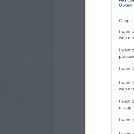
Opted 
Google 
I want t
web or d
I want t
purpose
I want 
I want t
web or d
I want t
or app.
I want t
I want t