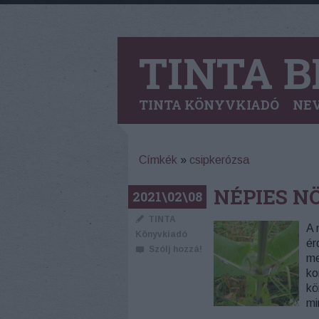
TINTA B
TINTA KÖNYVKIADÓ
NEV
Címkék
»
csipkerózsa
NÉPIES 
2021\02\08
TINTA
A 
Könyvkiadó
ér
Szólj hozzá!
me
ko
kö
mi