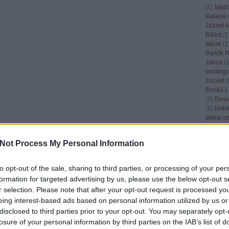
(
1
)
bájd
Balassi-
József At
Bálint
(
1
bánat
(
1
Bartók 
János
(
beintegr
József
(
Benkő L
(
2
)
Bess
(
1
)
betl
bibliai 
bízik
(
1
)
check
(
1
Not Process My Personal Information
böjtfő
(
1
Bonchid
borjú
(
1
)
to opt-out of the sale, sharing to third parties, or processing of your per
(
1
)
Bud
formation for targeted advertising by us, please use the below opt-out s
nyelvés
r selection. Please note that after your opt-out request is processed y
(
1
)
búza
eing interest-based ads based on personal information utilized by us or
(
1
)
ceru
Cházár 
disclosed to third parties prior to your opt-out. You may separately opt-
(
4
)
cifra
losure of your personal information by third parties on the IAB’s list of
citrancs