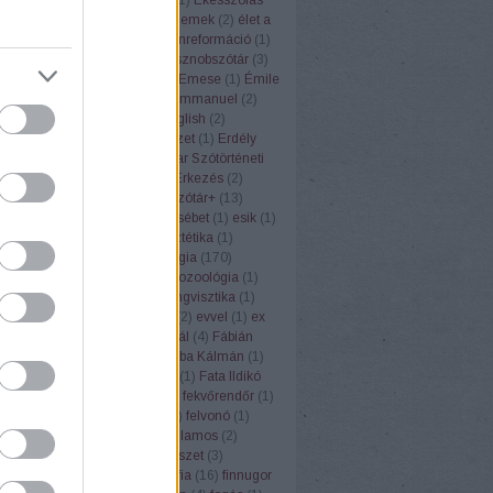
vtára
(
11
)
eldeformálódik
(
1
)
elemek
(
2
)
élet a
AN
(
8
)
ellenforradalom
(
1
)
ellenreformáció
(
1
)
(
12
)
előadás
(
5
)
Első magyar sznobszótár
(
3
)
ál
(
1
)
elválasztás
(
1
)
Elvis
(
1
)
Emese
(
1
)
Émile
ste
(
1
)
emlékkonferencia
(
1
)
Emmanuel
(
2
)
szémia
(
3
)
enciklopédia
(
3
)
english
(
2
)
lógia
(
1
)
Eőry Vilma
(
6
)
építészet
(
1
)
Erdély
élyi Erzsébet
(
4
)
Erdélyi Magyar Szótörténeti
redettörténet
(
6
)
érettségi
(
4
)
Érkezés
(
2
)
3
)
erőfeszítés
(
1
)
Értelmező szótár+
(
13
)
ző szótárak
(
2
)
érvelés
(
2
)
Erzsébet
(
1
)
esik
(
1
)
eszkimó
(
1
)
eszperente
(
1
)
esztétika
(
1
)
(
1
)
étel
(
5
)
Etelköz
(
1
)
etimológia
(
170
)
iai szótár
(
31
)
étkezés
(
2
)
etnozoológia
(
1
)
ufemizmus
(
1
)
euró
(
1
)
eurolingvisztika
(
1
)
3
)
Európai Unió
(
1
)
évforduló
(
2
)
evvel
(
1
)
ex
Ezópus
(
2
)
ezzel
(
1
)
Fábián Pál
(
4
)
Fábián
nna
(
3
)
fagyi
(
1
)
faloda
(
1
)
Faluba Kálmán
(
1
)
tya
(
1
)
Farkas Edit
(
1
)
farsang
(
1
)
Fata Ildikó
k
(
1
)
fehér gólya
(
1
)
fejtörők
(
3
)
fekvőrendőr
(
1
)
(
2
)
felelősség
(
1
)
felkiáltójel
(
1
)
felvonó
(
1
)
mus
(
1
)
fene
(
1
)
fény
(
2
)
fényvillamos
(
2
)
pápa
(
1
)
férfi
(
1
)
festék
(
1
)
festészet
(
3
)
rger
(
1
)
fíling
(
1
)
film
(
1
)
filozófia
(
16
)
finnugor