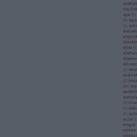
adathal
Ady End
agár
(
1
)
(
1
)
agya
(
1
)
aján
alakvált
alapszót
Albertfal
áldás
(
1
állatha
Állatnev
állhatat
(
1
)
áltu
André Ma
(
2
)
Anna
(
81
)
any
apróhird
aranykö
(
9
)
Arca
(
1
)
artik
(
1
)
aszt
azzal
(
1
magyar 
nyelvek 
retorika