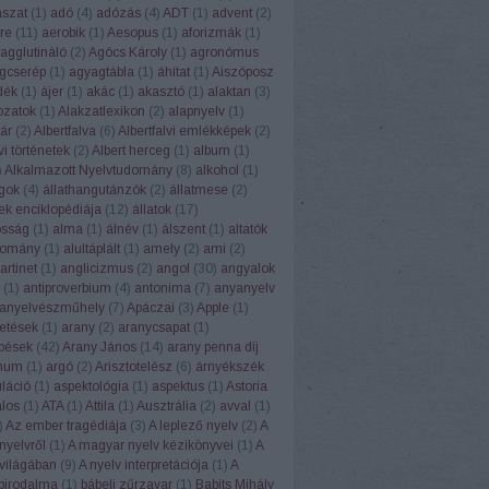
ászat
(
1
)
adó
(
4
)
adózás
(
4
)
ADT
(
1
)
advent
(
2
)
re
(
11
)
aerobik
(
1
)
Aesopus
(
1
)
aforizmák
(
1
)
agglutináló
(
2
)
Agócs Károly
(
1
)
agronómus
gcserép
(
1
)
agyagtábla
(
1
)
áhítat
(
1
)
Aiszóposz
dék
(
1
)
ájer
(
1
)
akác
(
1
)
akasztó
(
1
)
alaktan
(
3
)
ozatok
(
1
)
Alakzatlexikon
(
2
)
alapnyelv
(
1
)
ár
(
2
)
Albertfalva
(
6
)
Albertfalvi emlékképek
(
2
)
vi történetek
(
2
)
Albert herceg
(
1
)
album
(
1
)
)
Alkalmazott Nyelvtudomány
(
8
)
alkohol
(
1
)
ngok
(
4
)
állathangutánzók
(
2
)
állatmese
(
2
)
ek enciklopédiája
(
12
)
állatok
(
17
)
osság
(
1
)
alma
(
1
)
álnév
(
1
)
álszent
(
1
)
altatók
domány
(
1
)
alultáplált
(
1
)
amely
(
2
)
ami
(
2
)
rtinet
(
1
)
anglicizmus
(
2
)
angol
(
30
)
angyalok
(
1
)
antiproverbium
(
4
)
antonima
(
7
)
anyanyelv
anyelvészműhely
(
7
)
Apáczai
(
3
)
Apple
(
1
)
etések
(
1
)
arany
(
2
)
aranycsapat
(
1
)
pések
(
42
)
Arany János
(
14
)
arany penna díj
num
(
1
)
argó
(
2
)
Arisztotelész
(
6
)
árnyékszék
uláció
(
1
)
aspektológia
(
1
)
aspektus
(
1
)
Astoria
alos
(
1
)
ATA
(
1
)
Attila
(
1
)
Ausztrália
(
2
)
avval
(
1
)
)
Az ember tragédiája
(
3
)
A leplező nyelv
(
2
)
A
nyelvről
(
1
)
A magyar nyelv kézikönyvei
(
1
)
A
világában
(
9
)
A nyelv interpretációja
(
1
)
A
 birodalma
(
1
)
bábeli zűrzavar
(
1
)
Babits Mihály