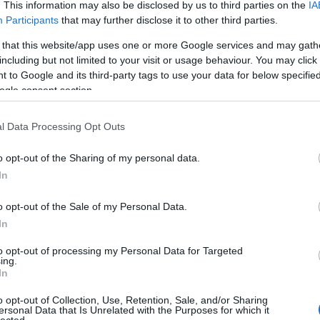
. This information may also be disclosed by us to third parties on the
IA
colorin
Participants
that may further disclose it to other third parties.
Nagy La
Csallán
 that this website/app uses one or more Google services and may gath
csendél
including but not limited to your visit or usage behaviour. You may click 
cserebó
 to Google and its third-party tags to use your data for below specifi
Cserhát
csillagk
ogle consent section.
csiperke
csőgöré
l Data Processing Opt Outs
Csúcs S
(
1
)
dala
Győző
(
o opt-out of the Sharing of my personal data.
Deborah
In
demokrá
Devecse
(
8
)
diffe
o opt-out of the Sale of my Personal Data.
diskurzu
In
diszlexi
Domokos
to opt-out of processing my Personal Data for Targeted
Dreher
(
ing.
dukkó
(
In
(
2
)
Du P
(
4
)
Édes
o opt-out of Collection, Use, Retention, Sale, and/or Sharing
Sapir
(
1
)
ersonal Data that Is Unrelated with the Purposes for which it
lected.
erdő
(
1
)