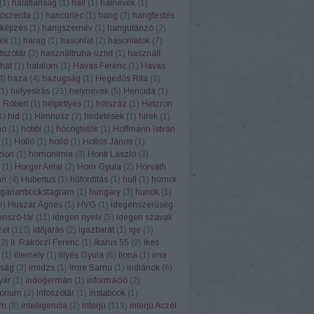
(
1
)
hálátlanság
(
1
)
hall
(
1
)
halnevek
(
1
)
ószerda
(
1
)
hancúrléc
(
1
)
hang
(
2
)
hangfestés
képzés
(
1
)
hangszernév
(
1
)
hangutánzó
(
2
)
ek
(
1
)
harag
(
1
)
hasonlat
(
2
)
hasonlatok
(
7
)
tszótár
(
3
)
használtruha-üzlet
(
1
)
használt
hát
(
1
)
hatalom
(
1
)
Havas Ferenc
(
1
)
Havas
4
)
haza
(
4
)
hazugság
(
1
)
Hegedűs Rita
(
8
)
(
1
)
helyesírás
(
21
)
helynevek
(
5
)
Hencida
(
1
)
 Róbert
(
1
)
hétpettyes
(
1
)
hétszáz
(
1
)
Hetzron
1
)
híd
(
1
)
Himnusz
(
2
)
hirdetések
(
1
)
hírek
(
1
)
hó
(
1
)
hobbi
(
1
)
höcögtetők
(
1
)
Hoffmann István
(
1
)
Holló
(
1
)
holló
(
1
)
Hollós János
(
1
)
ion
(
1
)
homonímia
(
3
)
Honti László
(
3
)
(
1
)
Horger Antal
(
2
)
Horn Gyula
(
2
)
Horváth
án
(
4
)
Hubertus
(
1
)
hűfordítás
(
1
)
hull
(
1
)
humor
garianbookstagram
(
1
)
hungary
(
3
)
hunok
(
1
)
3
)
Huszár Ágnes
(
1
)
HVG
(
1
)
idegenszerűség
enszó-tár
(
11
)
idegen nyelv
(
5
)
idegen szavak
zet
(
110
)
időjárás
(
2
)
igazbarát
(
1
)
ige
(
3
)
(
2
)
II. Rákóczi Ferenc
(
1
)
Ikarus 55
(
2
)
ikes
(
1
)
illemely
(
1
)
Illyés Gyula
(
6
)
Ilona
(
1
)
ima
ság
(
2
)
imidzs
(
1
)
Imre Samu
(
1
)
indiánok
(
6
)
yár
(
1
)
indogermán
(
1
)
információ
(
2
)
torium
(
2
)
Infoszótár
(
1
)
instabook
(
1
)
am
(
8
)
intelligencia
(
2
)
interjú
(
119
)
interjú Aczél