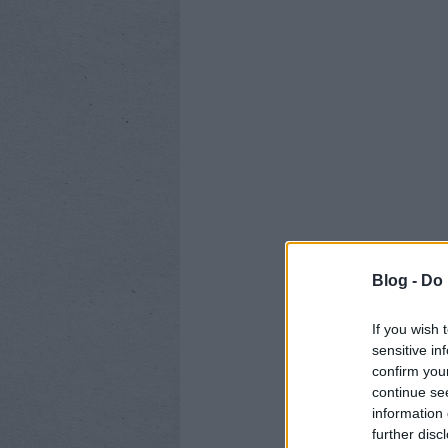
Blog -
Do 
If you wish 
sensitive in
confirm you
continue se
information 
further disc