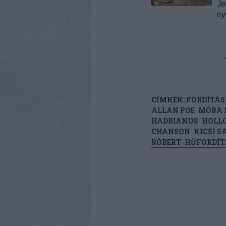
Je
ny
CÍMKÉK:
FORDÍTÁS
ALLAN POE
MÓRA 
HADRIANUS
HOLL
CHANSON
KICSI 
RÓBERT
HŰFORDÍT