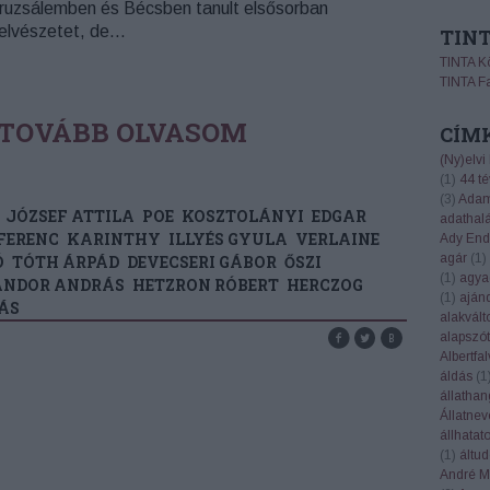
ruzsálemben és Bécsben tanult elsősorban
elvészetet, de…
TIN
TINTA K
TINTA F
TOVÁBB OLVASOM
CÍM
(Ny)elvi
(
1
)
44 té
(
3
)
Adam
JÓZSEF ATTILA
POE
KOSZTOLÁNYI
EDGAR
adathal
FERENC
KARINTHY
ILLYÉS GYULA
VERLAINE
Ady End
agár
(
1
)
Ó
TÓTH ÁRPÁD
DEVECSERI GÁBOR
ŐSZI
(
1
)
agya
SÁNDOR ANDRÁS
HETZRON RÓBERT
HERCZOG
(
1
)
aján
ÁS
alakvált
alapszót
Albertfal
áldás
(
1
állatha
Állatnev
állhatat
(
1
)
áltu
André Ma