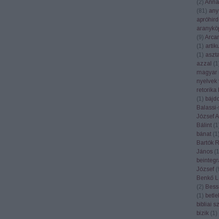
(
2
)
Anna
(
81
)
any
apróhird
aranykö
(
9
)
Arca
(
1
)
artik
(
1
)
aszt
azzal
(
1
magyar 
nyelvek 
retorika
(
1
)
bájd
Balassi-
József At
Bálint
(
1
bánat
(
1
Bartók 
János
(
beintegr
József
(
Benkő L
(
2
)
Bess
(
1
)
betl
bibliai 
bízik
(
1
)