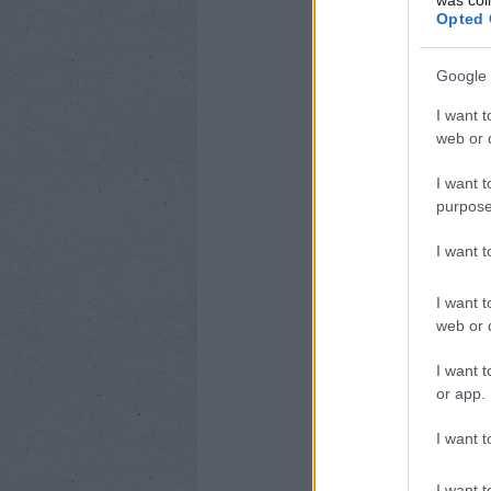
Opted 
Google 
I want t
web or d
I want t
purpose
I want 
I want t
web or d
I want t
or app.
I want t
I want t