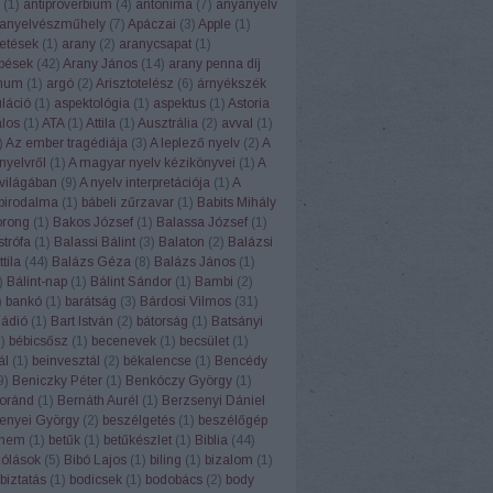
(
1
)
antiproverbium
(
4
)
antonima
(
7
)
anyanyelv
anyelvészműhely
(
7
)
Apáczai
(
3
)
Apple
(
1
)
etések
(
1
)
arany
(
2
)
aranycsapat
(
1
)
pések
(
42
)
Arany János
(
14
)
arany penna díj
num
(
1
)
argó
(
2
)
Arisztotelész
(
6
)
árnyékszék
uláció
(
1
)
aspektológia
(
1
)
aspektus
(
1
)
Astoria
alos
(
1
)
ATA
(
1
)
Attila
(
1
)
Ausztrália
(
2
)
avval
(
1
)
)
Az ember tragédiája
(
3
)
A leplező nyelv
(
2
)
A
nyelvről
(
1
)
A magyar nyelv kézikönyvei
(
1
)
A
világában
(
9
)
A nyelv interpretációja
(
1
)
A
 birodalma
(
1
)
bábeli zűrzavar
(
1
)
Babits Mihály
orong
(
1
)
Bakos József
(
1
)
Balassa József
(
1
)
strófa
(
1
)
Balassi Bálint
(
3
)
Balaton
(
2
)
Balázsi
tila
(
44
)
Balázs Géza
(
8
)
Balázs János
(
1
)
)
Bálint-nap
(
1
)
Bálint Sándor
(
1
)
Bambi
(
2
)
)
bankó
(
1
)
barátság
(
3
)
Bárdosi Vilmos
(
31
)
Rádió
(
1
)
Bart István
(
2
)
bátorság
(
1
)
Batsányi
1
)
bébicsősz
(
1
)
becenevek
(
1
)
becsület
(
1
)
ál
(
1
)
beinvesztál
(
2
)
békalencse
(
1
)
Bencédy
9
)
Beniczky Péter
(
1
)
Benkóczy György
(
1
)
oránd
(
1
)
Bernáth Aurél
(
1
)
Berzsenyi Dániel
enyei György
(
2
)
beszélgetés
(
1
)
beszélőgép
ehem
(
1
)
betűk
(
1
)
betűkészlet
(
1
)
Biblia
(
44
)
szólások
(
5
)
Bibó Lajos
(
1
)
biling
(
1
)
bizalom
(
1
)
biztatás
(
1
)
bodicsek
(
1
)
bodobács
(
2
)
body