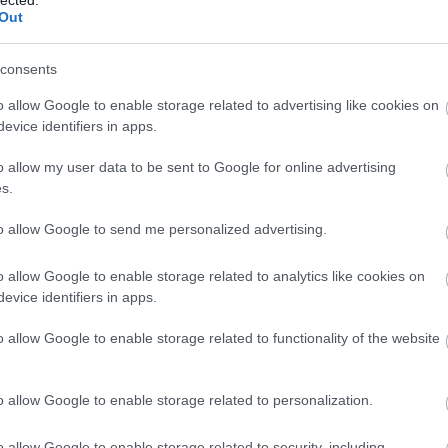
EU
(
1
)
e
Out
Európa
(
libris
(
1
)
Zsuzsa
consents
farkasku
(
2
)
fazé
o allow Google to enable storage related to advertising like cookies on
félelem
evice identifiers in apps.
feminiz
Ferenc 
o allow my user data to be sent to Google for online advertising
fideszbu
s.
(
19
)
finn
földikut
fonosze
to allow Google to send me personalized advertising.
Fordítók
(
6
)
forint
o allow Google to enable storage related to analytics like cookies on
frájer
(
1
)
evice identifiers in apps.
(
10
)
Fre
fülesbag
funkcio
o allow Google to enable storage related to functionality of the website
füttybes
Galambo
gendere
o allow Google to enable storage related to personalization.
Chauce
(
1
)
gilis
(
6
)
gomb
o allow Google to enable storage related to security, including