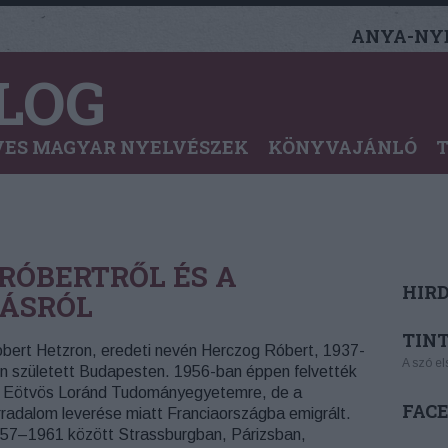
ANYA-NYE
LOG
ES MAGYAR NYELVÉSZEK
KÖNYVAJÁNLÓ
RÓBERTRŐL ÉS A
HIR
ÁSRÓL
TINT
bert Hetzron, eredeti nevén Herczog Róbert, 1937-
A szó el
n született Budapesten. 1956-ban éppen felvették
 Eötvös Loránd Tudományegyetemre, de a
FAC
rradalom leverése miatt Franciaországba emigrált.
57–1961 között Strassburgban, Párizsban,