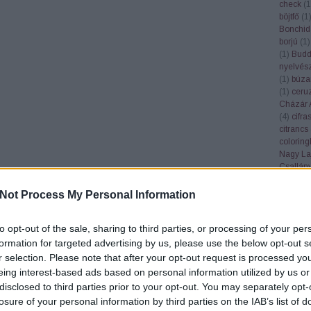
check
(
1
böjtfő
(
1
Bonchid
borjú
(
1
)
(
1
)
Bud
nyelvés
(
1
)
búza
(
1
)
ceru
Cházár 
(
4
)
cifra
citrancs
colorin
Nagy La
Csallán
csendél
cserebó
Not Process My Personal Information
Cserhát
csillagk
to opt-out of the sale, sharing to third parties, or processing of your per
csiperke
csőgöré
formation for targeted advertising by us, please use the below opt-out s
Csúcs S
r selection. Please note that after your opt-out request is processed y
(
1
)
dala
eing interest-based ads based on personal information utilized by us or
Győző
(
disclosed to third parties prior to your opt-out. You may separately opt-
Deborah
losure of your personal information by third parties on the IAB’s list of
demokrá