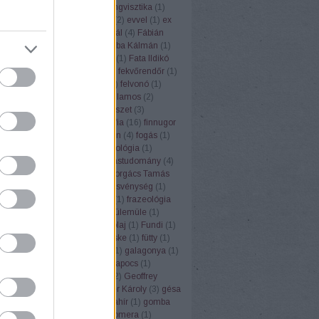
ufemizmus
(
1
)
euró
(
1
)
eurolingvisztika
(
1
)
3
)
Európai Unió
(
1
)
évforduló
(
2
)
evvel
(
1
)
ex
Ezópus
(
2
)
ezzel
(
1
)
Fábián Pál
(
4
)
Fábián
nna
(
3
)
fagyi
(
1
)
faloda
(
1
)
Faluba Kálmán
(
1
)
tya
(
1
)
Farkas Edit
(
1
)
farsang
(
1
)
Fata Ildikó
k
(
1
)
fehér gólya
(
1
)
fejtörők
(
3
)
fekvőrendőr
(
1
)
(
2
)
felelősség
(
1
)
felkiáltójel
(
1
)
felvonó
(
1
)
mus
(
1
)
fene
(
1
)
fény
(
2
)
fényvillamos
(
2
)
pápa
(
1
)
férfi
(
1
)
festék
(
1
)
festészet
(
3
)
rger
(
1
)
fíling
(
1
)
film
(
1
)
filozófia
(
16
)
finnugor
ugrisztika
(
12
)
flektáló
(
1
)
főbűn
(
4
)
fogás
(
1
)
ya
(
1
)
folklór
(
1
)
folyóirat
(
1
)
fonológia
(
1
)
mantika
(
1
)
fordítás
(
17
)
fordítástudomány
(
4
)
alauz
(
1
)
Forgács Róbert
(
1
)
Forgács Tamás
(
4
)
forradalom
(
1
)
forrás
(
1
)
fösvénység
(
1
)
franc
(
1
)
francia
(
9
)
Frankfurt
(
1
)
frazeológia
nyó Zoltán
(
2
)
Friderikusz
(
1
)
fülemüle
(
1
)
oly
(
1
)
fülkeforradalom
(
1
)
fülolaj
(
1
)
Fundi
(
1
)
nalizmus
(
1
)
Füred
(
1
)
füsti fecske
(
1
)
fütty
(
1
)
zéd
(
1
)
füttynelv
(
1
)
Gaál Edit
(
1
)
galagonya
(
1
)
s Kristóf
(
7
)
Gandhi
(
2
)
gemkapocs
(
1
)
lmélet
(
1
)
gendernyelvészet
(
2
)
Geoffrey
r
(
1
)
germanizmus
(
3
)
Gerstner Károly
(
3
)
gésa
zta
(
1
)
Goethe
(
1
)
gőg
(
1
)
gólyahír
(
1
)
gomba
anevek
(
4
)
gömbvillám
(
1
)
Gomera
(
1
)