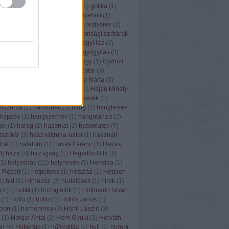
(
1
)
górugrány
(
1
)
Gósy Mária
(
1
)
gótika
(
1
)
1
)
grafit
(
1
)
grammatika
(
5
)
grapefruit
(
1
)
(
1
)
Grétsy László
(
103
)
Grimm testvérek
(
2
)
1
)
gulipán
(
1
)
Gundel
(
1
)
gyakorisági szótárak
z
(
6
)
gyereknyelv
(
1
)
gyermekágyi láz
(
2
)
(
1
)
gyógyhatású növények
(
8
)
gyógyítás
(
3
)
vény
(
7
)
gyógyszertár
(
1
)
gyöngy
(
1
)
Győrött
ölcsnevek
(
4
)
gyümölcsnévszótár
(
3
)
sök
(
3
)
gyurgyalag
(
2
)
H. Varga Márta
(
3
)
Lea
(
2
)
háború
(
2
)
Hadrianus
(
1
)
Hajdú Mihály
(
1
)
hálátlanság
(
1
)
hall
(
1
)
halnevek
(
1
)
ószerda
(
1
)
hancúrléc
(
1
)
hang
(
2
)
hangfestés
képzés
(
1
)
hangszernév
(
1
)
hangutánzó
(
2
)
ek
(
1
)
harag
(
1
)
hasonlat
(
2
)
hasonlatok
(
7
)
tszótár
(
3
)
használtruha-üzlet
(
1
)
használt
hát
(
1
)
hatalom
(
1
)
Havas Ferenc
(
1
)
Havas
4
)
haza
(
4
)
hazugság
(
1
)
Hegedűs Rita
(
8
)
(
1
)
helyesírás
(
21
)
helynevek
(
5
)
Hencida
(
1
)
 Róbert
(
1
)
hétpettyes
(
1
)
hétszáz
(
1
)
Hetzron
1
)
híd
(
1
)
Himnusz
(
2
)
hirdetések
(
1
)
hírek
(
1
)
hó
(
1
)
hobbi
(
1
)
höcögtetők
(
1
)
Hoffmann István
(
1
)
Holló
(
1
)
holló
(
1
)
Hollós János
(
1
)
ion
(
1
)
homonímia
(
3
)
Honti László
(
3
)
(
1
)
Horger Antal
(
2
)
Horn Gyula
(
2
)
Horváth
án
(
4
)
Hubertus
(
1
)
hűfordítás
(
1
)
hull
(
1
)
humor