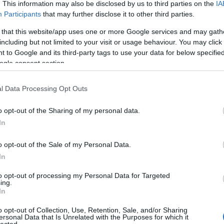
. This information may also be disclosed by us to third parties on the
IA
Devecse
(
8
)
diffe
Participants
that may further disclose it to other third parties.
diskurzu
 that this website/app uses one or more Google services and may gath
diszlexi
Domokos
including but not limited to your visit or usage behaviour. You may click 
Dreher
(
 to Google and its third-party tags to use your data for below specifi
dukkó
(
ogle consent section.
(
2
)
Du P
(
4
)
Édes
Sapir
(
1
)
l Data Processing Opt Outs
erdő
(
1
)
Kisköny
o opt-out of the Sharing of my personal data.
TINTÁB
ellentét
In
elszepar
Benveni
o opt-out of the Sale of my Personal Data.
enantio
In
entozoo
(
12
)
Erd
to opt-out of processing my Personal Data for Targeted
Tár
(
1
)
e
ing.
erkölcs
(
In
értelme
eső
(
1
)
o opt-out of Collection, Use, Retention, Sale, and/or Sharing
eszváta
ersonal Data that Is Unrelated with the Purposes for which it
Etimológ
lected.