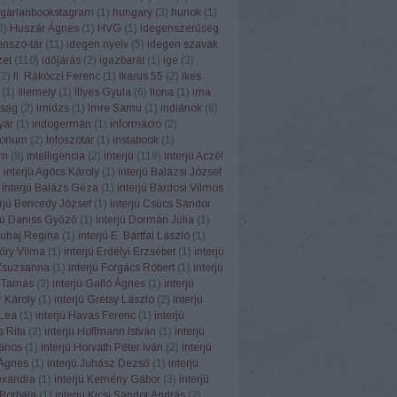
garianbookstagram
(
1
)
hungary
(
3
)
hunok
(
1
)
3
)
Huszár Ágnes
(
1
)
HVG
(
1
)
idegenszerűség
enszó-tár
(
11
)
idegen nyelv
(
5
)
idegen szavak
zet
(
110
)
időjárás
(
2
)
igazbarát
(
1
)
ige
(
3
)
(
2
)
II. Rákóczi Ferenc
(
1
)
Ikarus 55
(
2
)
ikes
(
1
)
illemely
(
1
)
Illyés Gyula
(
6
)
Ilona
(
1
)
ima
ság
(
2
)
imidzs
(
1
)
Imre Samu
(
1
)
indiánok
(
6
)
yár
(
1
)
indogermán
(
1
)
információ
(
2
)
torium
(
2
)
Infoszótár
(
1
)
instabook
(
1
)
am
(
8
)
intelligencia
(
2
)
interjú
(
119
)
interjú Aczél
)
interjú Agócs Károly
(
1
)
interjú Balázsi József
interjú Balázs Géza
(
1
)
interjú Bárdosi Vilmos
erjú Bencédy József
(
1
)
interjú Csúcs Sándor
rjú Daniss Győző
(
1
)
interjú Dormán Júlia
(
1
)
Duhaj Regina
(
1
)
interjú E. Bártfai László
(
1
)
Eőry Vilma
(
1
)
interjú Erdélyi Erzsébet
(
1
)
interjú
Zsuzsanna
(
1
)
interjú Forgács Róbert
(
1
)
interjú
 Tamás
(
3
)
interjú Galló Ágnes
(
1
)
interjú
 Károly
(
1
)
interjú Grétsy László
(
2
)
interjú
Lea
(
1
)
interjú Havas Ferenc
(
1
)
interjú
 Rita
(
2
)
interjú Hoffmann István
(
1
)
interjú
János
(
1
)
interjú Horváth Péter Iván
(
2
)
interjú
Ágnes
(
1
)
interjú Juhász Dezső
(
1
)
interjú
exandra
(
1
)
interjú Kemény Gábor
(
3
)
interjú
Borbála
(
1
)
interjú Kicsi Sándor András
(
2
)