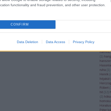
Google
cation functionality and fraud prevention, and other user protection.
grafika
(
grépfrút
gubacs
(
(
1
)
gyás
CONFIRM
gyertek
gyógynö
(
1
)
gyüm
gyümölc
Data Deletion
Data Access
Privacy Policy
Haader 
(
1
)
hála
hamvaz
(
1
)
hang
hanszer
Hasonla
ruha
(
1
)
Henrik
(
héjakút
Herczog
Róbert
(
hit
(
12
)
(
2
)
hóka
homoiuz
Horatius
Péter Iv