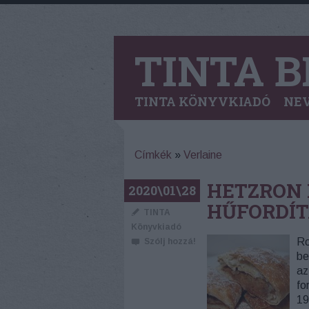
TINTA B
TINTA KÖNYVKIADÓ
NEV
Címkék
»
Verlaine
HETZRON 
2020\01\28
HŰFORDÍT
TINTA
Könyvkiadó
Ro
Szólj hozzá!
be
az
fo
19