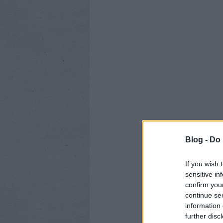
Blog -
Do 
If you wish 
sensitive in
confirm you
continue se
information 
further disc