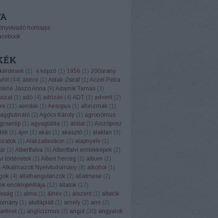
TA
önyvkiadó honlapja
acebook
KÉK
 kérdések
(
1
)
-s képző
(
1
)
1956
(
1
)
200arany
vhit
(
44
)
ábécé
(
1
)
Ablak-Zsiráf
(
1
)
Aczél Petra
ikné Jászó Anna
(
9
)
Adamik Tamás
(
3
)
ászat
(
1
)
adó
(
4
)
adózás
(
4
)
ADT
(
1
)
advent
(
2
)
re
(
11
)
aerobik
(
1
)
Aesopus
(
1
)
aforizmák
(
1
)
agglutináló
(
2
)
Agócs Károly
(
1
)
agronómus
gcserép
(
1
)
agyagtábla
(
1
)
áhítat
(
1
)
Aiszóposz
dék
(
1
)
ájer
(
1
)
akác
(
1
)
akasztó
(
1
)
alaktan
(
3
)
ozatok
(
1
)
Alakzatlexikon
(
2
)
alapnyelv
(
1
)
ár
(
2
)
Albertfalva
(
6
)
Albertfalvi emlékképek
(
2
)
vi történetek
(
2
)
Albert herceg
(
1
)
album
(
1
)
)
Alkalmazott Nyelvtudomány
(
8
)
alkohol
(
1
)
ngok
(
4
)
állathangutánzók
(
2
)
állatmese
(
2
)
ek enciklopédiája
(
12
)
állatok
(
17
)
osság
(
1
)
alma
(
1
)
álnév
(
1
)
álszent
(
1
)
altatók
domány
(
1
)
alultáplált
(
1
)
amely
(
2
)
ami
(
2
)
rtinet
(
1
)
anglicizmus
(
2
)
angol
(
30
)
angyalok