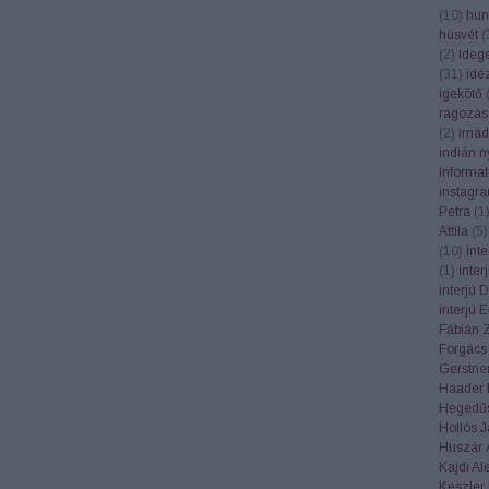
(
10
)
hun
húsvét
(
(
2
)
Ideg
(
31
)
idé
igekötő
ragozás
(
2
)
imád
indián n
Informa
instagr
Petra
(
1
Attila
(
5
)
(
10
)
int
(
1
)
inte
interjú 
interjú 
Fábián 
Forgács
Gerstner
Haader 
Hegedűs
Hollós 
Huszár 
Kajdi Al
Keszler 