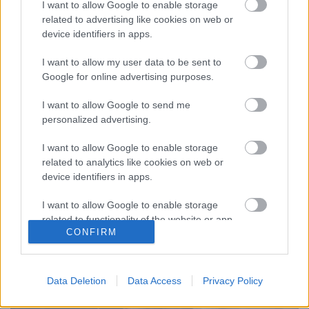
I want to allow Google to enable storage
Siena, ez a középkori kisváros egy igazi gyöngyszem
related to advertising like cookies on web or
Toszkána szívében. Keletkezéséről legendák szólnak.
device identifiers in apps.
Az egyik közülük Róma alapításához (i. e. 753)
kapcsolódik, Romulus és Remus ikerpár
I want to allow my user data to be sent to
mondájának köszönhetően, akiket anyjuk helyett egy
Google for online advertising purposes.
farkas táplált. A városban…
I want to allow Google to send me
personalized advertising.
I want to allow Google to enable storage
related to analytics like cookies on web or
device identifiers in apps.
I want to allow Google to enable storage
related to functionality of the website or app.
CONFIRM
I want to allow Google to enable storage
related to personalization.
Data Deletion
Data Access
Privacy Policy
I want to allow Google to enable storage
related to security, including authentication