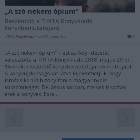
functionality and fraud prevention, and other
„A szó nekem ópium”
user protection.
Beszámoló a TINTA Könyvkiadó
könyvbemutatójáról
TINTA Könyvkiadó
•
2018. június 05.
0
„A szó nekem ópium” – ezt az Ady-idézetet
választotta a TINTA Könyvkiadó 2018. május 29-én,
18 órakor kezdődő könyvbemutatójának mottójául.
A könyvújdonságokat látva kijelenthetjük, hogy
ismét sikerült bizonyítani a magyar nyelv
sokszínűségét. De lássuk sorban, melyek is voltak
ezek a könyvek! Este…