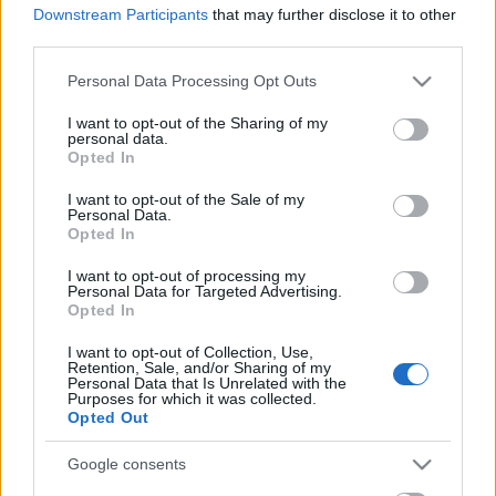
Downstream Participants
that may further disclose it to other
third parties.
Please note that this website/app uses one or more Google
Personal Data Processing Opt Outs
services and may gather and store information including but
not limited to your visit or usage behaviour. You may click to
I want to opt-out of the Sharing of my
personal data.
grant or deny consent to Google and its third-party tags to
Opted In
use your data for below specified purposes in below Google
consent section.
I want to opt-out of the Sale of my
Personal Data.
Opted In
I want to opt-out of processing my
Personal Data for Targeted Advertising.
Opted In
I want to opt-out of Collection, Use,
Retention, Sale, and/or Sharing of my
Personal Data that Is Unrelated with the
Purposes for which it was collected.
Siena és a Palio
Opted Out
TINTA Könyvkiadó
•
2018. november 27.
0
Google consents