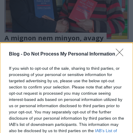
A mignon nem minyon, avagy
mennyi a francia nyelvben 2500?
Blog -
Do Not Process My Personal Information
A szerző, Bárdosi Vilmos professzor válaszol
TINTA Könyvkiadó
•
2022. június 13.
0
If you wish to opt-out of the sale, sharing to third parties, or
processing of your personal or sensitive information for
A napokban jelent meg a TOP 2500 francia–magyar
targeted advertising by us, please use the below opt-out
szótár és a TOP 2500 magyar–francia szótár a Tinta
section to confirm your selection. Please note that after your
Könyvkiadó gondozásában. A szerzőt, Bárdosi
opt-out request is processed you may continue seeing
Vilmos professzort a kiadó igazgató-főszerkesztője,
interest-based ads based on personal information utilized by
Kiss Gábor kérdezte. Bárdosi Vilmos és Kiss Gábor
us or personal information disclosed to third parties prior to
Számos francia–magyar és magyar–francia szótár…
your opt-out. You may separately opt-out of the further
disclosure of your personal information by third parties on the
IAB’s list of downstream participants. This information may
also be disclosed by us to third parties on the
IAB’s List of