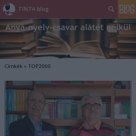
TINTA blog
Címkék
»
TOP2000