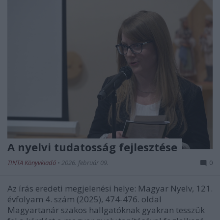
A nyelvi tudatosság fejlesztése
TINTA Könyvkiadó
•
2026. február 09.
0
Az írás eredeti megjelenési helye: Magyar Nyelv, 121.
évfolyam 4. szám (2025), 474-476. oldal
Magyartanár szakos hallgatóknak gyakran tesszük