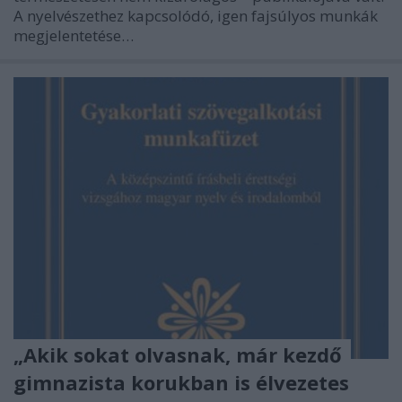
A nyelvészethez kapcsolódó, igen fajsúlyos munkák
megjelentetése…
„Akik sokat olvasnak, már kezdő
gimnazista korukban is élvezetes