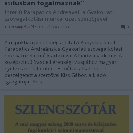
stílusban fogalmaznak’’
Interjú Parapatics Andreával, a Gyakorlati
szövegalkotási munkafüzet szerzőjével
TINTA Könyvkiadó
•
2019. december 03.
0
A napokban jelent meg a TINTA Könyvkiadónál
Parapatics Andreának a Gyakorlati szövegalkotási
munkafüzet című kiadványa. A kiadvány alcíme: A
középszintű írásbeli érettségi vizsgához magyar
nyelv és irodalomból. Ebből az alkalomból
beszélgetett a szerzővel Kiss Gábor, a kiadó
igazgatója. Kiss…