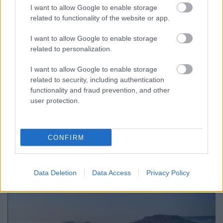
Az alábbi írás eredeti megjelenési helye: Honismeret
I want to allow Google to enable storage
XLIX. évf. 2021/4. szám, 144-145. oldal. Parapatics
related to functionality of the website or app.
Andrea, a Pannon Egyetem kutatója, oktatója e
monográfiájában számos empirikus vizsgálat
I want to allow Google to enable storage
eredményein keresztül, magyarországi és
related to personalization.
nemzetközi szakirodalom feldolgozásával járja
körül a regionális…
I want to allow Google to enable storage
related to security, including authentication
functionality and fraud prevention, and other
user protection.
CONFIRM
Data Deletion
Data Access
Privacy Policy