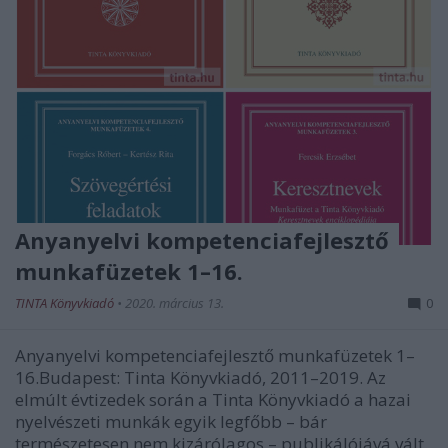
Anyanyelvi kompetenciafejlesztő
munkafüzetek 1–16.
TINTA Könyvkiadó
•
2020. március 13.
0
Anyanyelvi kompetenciafejlesztő munkafüzetek 1–
16.Budapest: Tinta Könyvkiadó, 2011–2019. Az
elmúlt évtizedek során a Tinta Könyvkiadó a hazai
nyelvészeti munkák egyik legfőbb – bár
természetesen nem kizárólagos – publikálójává vált.