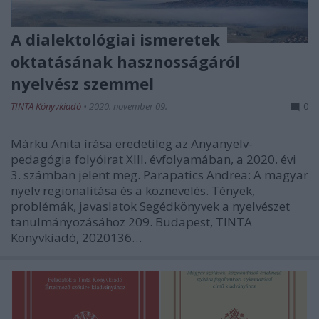
A dialektológiai ismeretek
oktatásának hasznosságáról
nyelvész szemmel
TINTA Könyvkiadó
•
2020. november 09.
0
Márku Anita írása eredetileg az Anyanyelv-
pedagógia folyóirat XIII. évfolyamában, a 2020. évi
3. számban jelent meg. Parapatics Andrea: A magyar
nyelv regionalitása és a köznevelés. Tények,
problémák, javaslatok Segédkönyvek a nyelvészet
tanulmányozásához 209. Budapest, TINTA
Könyvkiadó, 2020136…