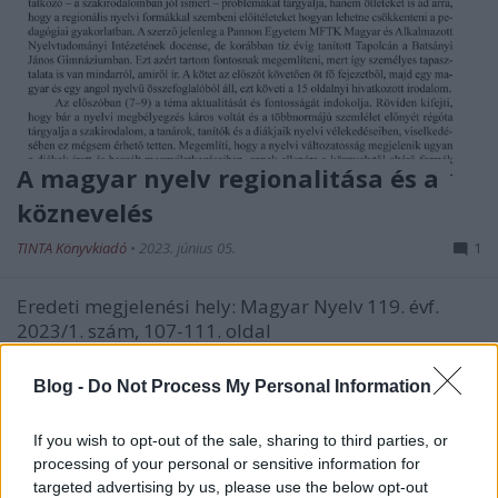
A magyar nyelv regionalitása és a
köznevelés
TINTA Könyvkiadó
•
2023. június 05.
1
Eredeti megjelenési hely: Magyar Nyelv 119. évf.
2023/1. szám, 107-111. oldal
Blog -
Do Not Process My Personal Information
If you wish to opt-out of the sale, sharing to third parties, or
processing of your personal or sensitive information for
targeted advertising by us, please use the below opt-out