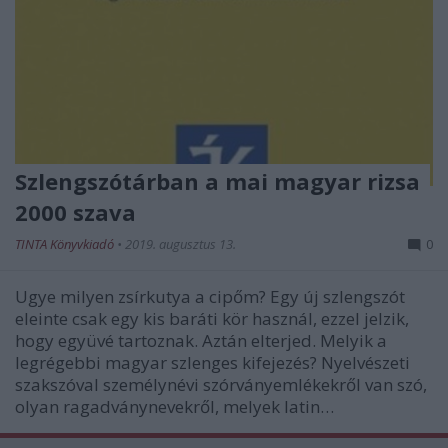
Szlengszótárban a mai magyar rizsa
2000 szava
TINTA Könyvkiadó
•
2019. augusztus 13.
0
Ugye milyen zsírkutya a cipőm? Egy új szlengszót
eleinte csak egy kis baráti kör használ, ezzel jelzik,
hogy együvé tartoznak. Aztán elterjed. Melyik a
legrégebbi magyar szlenges kifejezés? Nyelvészeti
szakszóval személynévi szórványemlékekről van szó,
olyan ragadványnevekről, melyek latin…