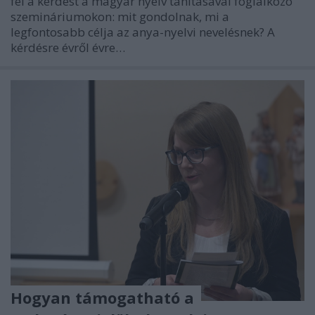
fel a kérdést a magyar nyelv tanításával foglalkozó
szemináriumokon: mit gondolnak, mi a
legfontosabb célja az anya-nyelvi nevelésnek? A
kérdésre évről évre…
Hogyan támogatható a