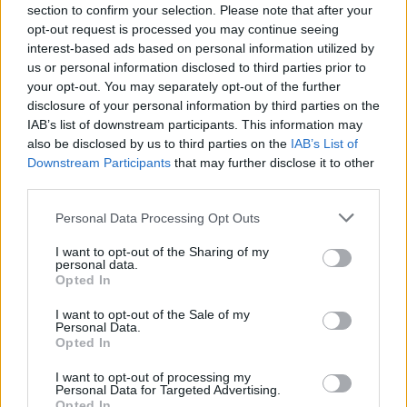
section to confirm your selection. Please note that after your
opt-out request is processed you may continue seeing
interest-based ads based on personal information utilized by
us or personal information disclosed to third parties prior to
your opt-out. You may separately opt-out of the further
disclosure of your personal information by third parties on the
IAB’s list of downstream participants. This information may
also be disclosed by us to third parties on the
IAB’s List of
Downstream Participants
that may further disclose it to other
Szlengblog − szlengszótár
third parties.
Magyar szótárak. Kiss Gábor rovata
Please note that this website/app uses one or more Google
Personal Data Processing Opt Outs
services and may gather and store information including but
TINTA Könyvkiadó
•
2022. január 07.
1
not limited to your visit or usage behaviour. You may click to
I want to opt-out of the Sharing of my
personal data.
grant or deny consent to Google and its third-party tags to
Opted In
Magyar szótárak II. Kiss Gábor rovata A magyar
use your data for below specified purposes in below Google
tolvajnyelv kis alakú szótára 1900-ban jelent meg,
consent section.
I want to opt-out of the Sale of my
Parapatics Andrea Szlengszótára 2008-ban látott
Personal Data.
Opted In
napvilágot, Nyelvész Józsi pedig, megunva az
internet ,,szűk” világát, 2009-ben szerény címlappal
I want to opt-out of processing my
nyomtatásban is piacra dobta Szlengblogjának…
Personal Data for Targeted Advertising.
Opted In