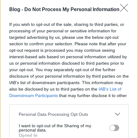
Blog -
Do Not Process My Personal Information
If you wish to opt-out of the sale, sharing to third parties, or
processing of your personal or sensitive information for
20 éve hunyt el Papp Ferenc
targeted advertising by us, please use the below opt-out
section to confirm your selection. Please note that after your
iskolateremtő számítógépes
opt-out request is processed you may continue seeing
nyelvész
interest-based ads based on personal information utilized by
us or personal information disclosed to third parties prior to
TINTA Könyvkiadó
•
2021. április 19.
0
your opt-out. You may separately opt-out of the further
disclosure of your personal information by third parties on the
IAB’s list of downstream participants. This information may
Az alábbi írás a Magyarságkutató Intézet honlapján
also be disclosed by us to third parties on the
IAB’s List of
jelent meg 2021. 04. 05-én. Ma 20 éve elhunyt Papp
Downstream Participants
that may further disclose it to other
Ferenc nyelvész, akadémikus, egyetemi tanár. A
third parties.
Bolla Kálmán sorozatszerkesztésében megjelent
Magyar Nyelvész Pályaképek és Önvallomások 38.
Please note that this website/app uses one or more Google
Personal Data Processing Opt Outs
kötetében olvashatók Papp Ferenc következő szavai:
services and may gather and store information including but
…
not limited to your visit or usage behaviour. You may click to
I want to opt-out of the Sharing of my
personal data.
grant or deny consent to Google and its third-party tags to
Opted In