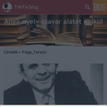
TINTA blog
Címkék
»
Papp_Ferenc