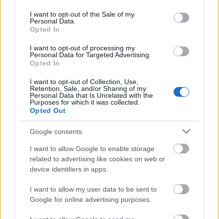
use your data for below specified purposes in below Google
consent section.
I want to opt-out of the Sale of my
Personal Data.
Opted In
I want to opt-out of processing my
Personal Data for Targeted Advertising.
Opted In
I want to opt-out of Collection, Use,
Retention, Sale, and/or Sharing of my
Personal Data that Is Unrelated with the
Purposes for which it was collected.
Opted Out
Google consents
I want to allow Google to enable storage
related to advertising like cookies on web or
device identifiers in apps.
I want to allow my user data to be sent to
„Egész pályámon arra törekedtem,
Google for online advertising purposes.
hogy a fordítással kapcsolatos