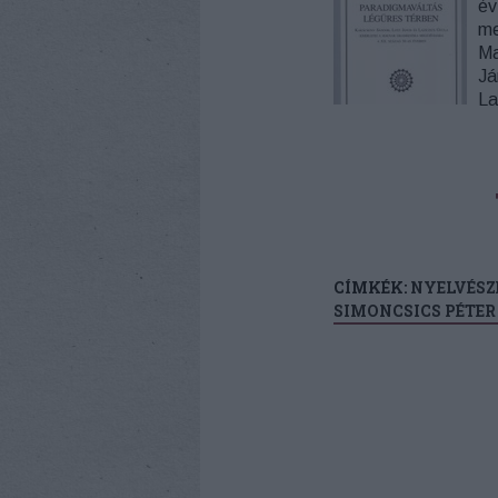
év
me
Ma
Já
La
CÍMKÉK:
NYELVÉSZ
SIMONCSICS PÉTER