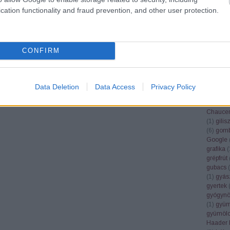
(
19
)
finn
cation functionality and fraud prevention, and other user protection.
földikut
fonosze
Fordítók
(
6
)
forint
frájer
(
1
)
CONFIRM
(
10
)
Fre
fülesbag
funkcio
füttybes
Data Deletion
Data Access
Privacy Policy
Galambo
gendere
Chauce
(
1
)
gilis
(
6
)
gomb
Google
grafika
(
grépfrút
gubacs
(
(
1
)
gyás
gyertek
gyógynö
(
1
)
gyüm
gyümölc
Haader 