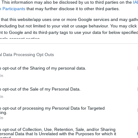
. This information may also be disclosed by us to third parties on the
IA
colorin
Participants
that may further disclose it to other third parties.
Nagy La
Csallán
 that this website/app uses one or more Google services and may gath
csendél
including but not limited to your visit or usage behaviour. You may click 
cserebó
 to Google and its third-party tags to use your data for below specifi
Cserhát
csillagk
ogle consent section.
csiperke
csőgöré
l Data Processing Opt Outs
Csúcs S
(
1
)
dala
Győző
(
o opt-out of the Sharing of my personal data.
Deborah
In
demokrá
Devecse
(
8
)
diffe
o opt-out of the Sale of my Personal Data.
diskurzu
In
diszlexi
Domokos
to opt-out of processing my Personal Data for Targeted
Dreher
(
ing.
dukkó
(
In
(
2
)
Du P
(
4
)
Édes
o opt-out of Collection, Use, Retention, Sale, and/or Sharing
Sapir
(
1
)
ersonal Data that Is Unrelated with the Purposes for which it
lected.
erdő
(
1
)