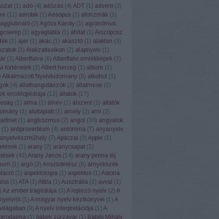
ászat
(
1
)
adó
(
4
)
adózás
(
4
)
ADT
(
1
)
advent
(
2
)
re
(
11
)
aerobik
(
1
)
Aesopus
(
1
)
aforizmák
(
1
)
agglutináló
(
2
)
Agócs Károly
(
1
)
agronómus
gcserép
(
1
)
agyagtábla
(
1
)
áhítat
(
1
)
Aiszóposz
dék
(
1
)
ájer
(
1
)
akác
(
1
)
akasztó
(
1
)
alaktan
(
3
)
ozatok
(
1
)
Alakzatlexikon
(
2
)
alapnyelv
(
1
)
ár
(
2
)
Albertfalva
(
6
)
Albertfalvi emlékképek
(
2
)
vi történetek
(
2
)
Albert herceg
(
1
)
album
(
1
)
)
Alkalmazott Nyelvtudomány
(
8
)
alkohol
(
1
)
ngok
(
4
)
állathangutánzók
(
2
)
állatmese
(
2
)
ek enciklopédiája
(
12
)
állatok
(
17
)
osság
(
1
)
alma
(
1
)
álnév
(
1
)
álszent
(
1
)
altatók
domány
(
1
)
alultáplált
(
1
)
amely
(
2
)
ami
(
2
)
rtinet
(
1
)
anglicizmus
(
2
)
angol
(
30
)
angyalok
(
1
)
antiproverbium
(
4
)
antonima
(
7
)
anyanyelv
anyelvészműhely
(
7
)
Apáczai
(
3
)
Apple
(
1
)
etések
(
1
)
arany
(
2
)
aranycsapat
(
1
)
pések
(
42
)
Arany János
(
14
)
arany penna díj
num
(
1
)
argó
(
2
)
Arisztotelész
(
6
)
árnyékszék
uláció
(
1
)
aspektológia
(
1
)
aspektus
(
1
)
Astoria
alos
(
1
)
ATA
(
1
)
Attila
(
1
)
Ausztrália
(
2
)
avval
(
1
)
)
Az ember tragédiája
(
3
)
A leplező nyelv
(
2
)
A
nyelvről
(
1
)
A magyar nyelv kézikönyvei
(
1
)
A
világában
(
9
)
A nyelv interpretációja
(
1
)
A
 birodalma
(
1
)
bábeli zűrzavar
(
1
)
Babits Mihály