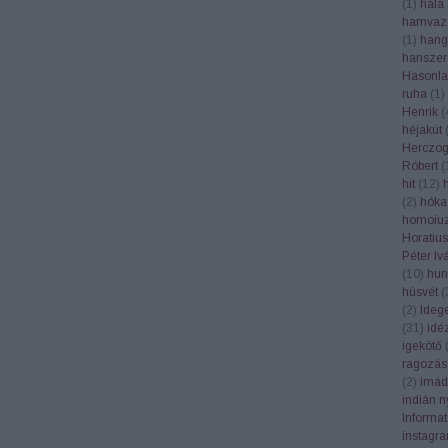
(
1
)
hála
hamvaz
(
1
)
hang
hanszer
Hasonla
ruha
(
1
)
Henrik
(
héjakút
Herczog
Róbert
(
hit
(
12
)
(
2
)
hóka
homoiuz
Horatius
Péter Iv
(
10
)
hun
húsvét
(
(
2
)
Ideg
(
31
)
idé
igekötő
ragozás
(
2
)
imád
indián n
Informa
instagr