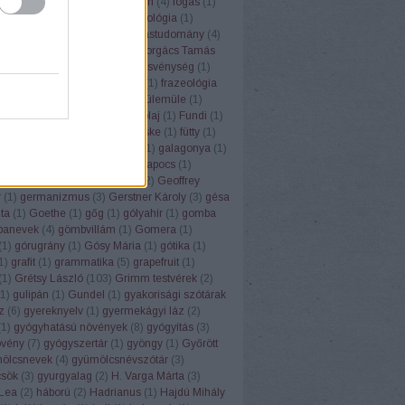
ugrisztika
(
12
)
flektáló
(
1
)
főbűn
(
4
)
fogás
(
1
)
ya
(
1
)
folklór
(
1
)
folyóirat
(
1
)
fonológia
(
1
)
mantika
(
1
)
fordítás
(
17
)
fordítástudomány
(
4
)
alauz
(
1
)
Forgács Róbert
(
1
)
Forgács Tamás
(
4
)
forradalom
(
1
)
forrás
(
1
)
fösvénység
(
1
)
franc
(
1
)
francia
(
9
)
Frankfurt
(
1
)
frazeológia
nyó Zoltán
(
2
)
Friderikusz
(
1
)
fülemüle
(
1
)
oly
(
1
)
fülkeforradalom
(
1
)
fülolaj
(
1
)
Fundi
(
1
)
nalizmus
(
1
)
Füred
(
1
)
füsti fecske
(
1
)
fütty
(
1
)
zéd
(
1
)
füttynelv
(
1
)
Gaál Edit
(
1
)
galagonya
(
1
)
s Kristóf
(
7
)
Gandhi
(
2
)
gemkapocs
(
1
)
lmélet
(
1
)
gendernyelvészet
(
2
)
Geoffrey
r
(
1
)
germanizmus
(
3
)
Gerstner Károly
(
3
)
gésa
zta
(
1
)
Goethe
(
1
)
gőg
(
1
)
gólyahír
(
1
)
gomba
anevek
(
4
)
gömbvillám
(
1
)
Gomera
(
1
)
(
1
)
górugrány
(
1
)
Gósy Mária
(
1
)
gótika
(
1
)
1
)
grafit
(
1
)
grammatika
(
5
)
grapefruit
(
1
)
(
1
)
Grétsy László
(
103
)
Grimm testvérek
(
2
)
1
)
gulipán
(
1
)
Gundel
(
1
)
gyakorisági szótárak
z
(
6
)
gyereknyelv
(
1
)
gyermekágyi láz
(
2
)
(
1
)
gyógyhatású növények
(
8
)
gyógyítás
(
3
)
vény
(
7
)
gyógyszertár
(
1
)
gyöngy
(
1
)
Győrött
ölcsnevek
(
4
)
gyümölcsnévszótár
(
3
)
sök
(
3
)
gyurgyalag
(
2
)
H. Varga Márta
(
3
)
Lea
(
2
)
háború
(
2
)
Hadrianus
(
1
)
Hajdú Mihály