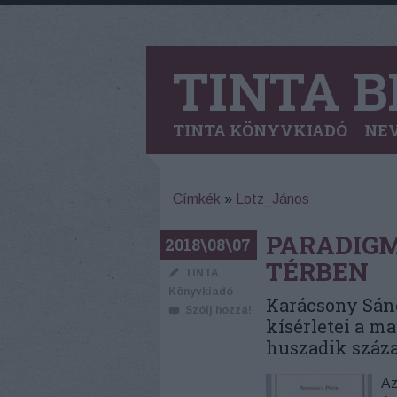
TINTA B
TINTA KÖNYVKIADÓ
NEV
Címkék
»
Lotz_János
PARADIGM
2018\08\07
TÉRBEN
TINTA
Könyvkiadó
Karácsony Sánd
Szólj hozzá!
kísérletei a m
huszadik száza
Az