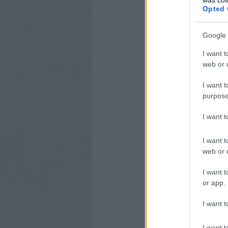
Opted 
Google 
I want t
web or d
I want t
purpose
I want 
I want t
web or d
I want t
or app.
I want t
I want t