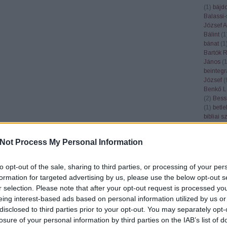
(
1
)
bájd
Balassi-
József At
Bálint
(
1
bánat
(
1
Bartók 
János
(
beintegr
József
(
Benkő L
(
2
)
Bess
(
1
)
betl
bibliai 
bízik
(
1
)
check
(
1
Not Process My Personal Information
böjtfő
(
1
Bonchid
borjú
(
1
)
to opt-out of the sale, sharing to third parties, or processing of your per
(
1
)
Bud
formation for targeted advertising by us, please use the below opt-out s
nyelvés
r selection. Please note that after your opt-out request is processed y
(
1
)
búza
eing interest-based ads based on personal information utilized by us or
(
1
)
ceru
Cházár 
disclosed to third parties prior to your opt-out. You may separately opt-
(
4
)
cifra
losure of your personal information by third parties on the IAB’s list of
citrancs