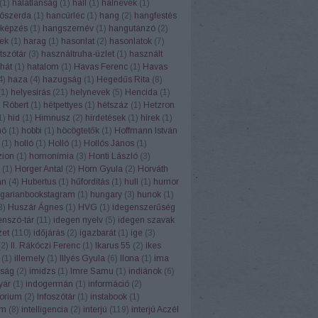
(
1
)
hálátlanság
(
1
)
hall
(
1
)
halnevek
(
1
)
ószerda
(
1
)
hancúrléc
(
1
)
hang
(
2
)
hangfestés
képzés
(
1
)
hangszernév
(
1
)
hangutánzó
(
2
)
ek
(
1
)
harag
(
1
)
hasonlat
(
2
)
hasonlatok
(
7
)
tszótár
(
3
)
használtruha-üzlet
(
1
)
használt
hát
(
1
)
hatalom
(
1
)
Havas Ferenc
(
1
)
Havas
4
)
haza
(
4
)
hazugság
(
1
)
Hegedűs Rita
(
8
)
(
1
)
helyesírás
(
21
)
helynevek
(
5
)
Hencida
(
1
)
 Róbert
(
1
)
hétpettyes
(
1
)
hétszáz
(
1
)
Hetzron
1
)
híd
(
1
)
Himnusz
(
2
)
hirdetések
(
1
)
hírek
(
1
)
hó
(
1
)
hobbi
(
1
)
höcögtetők
(
1
)
Hoffmann István
(
1
)
holló
(
1
)
Holló
(
1
)
Hollós János
(
1
)
ion
(
1
)
homonímia
(
3
)
Honti László
(
3
)
(
1
)
Horger Antal
(
2
)
Horn Gyula
(
2
)
Horváth
án
(
4
)
Hubertus
(
1
)
hűfordítás
(
1
)
hull
(
1
)
humor
garianbookstagram
(
1
)
hungary
(
3
)
hunok
(
1
)
3
)
Huszár Ágnes
(
1
)
HVG
(
1
)
idegenszerűség
enszó-tár
(
11
)
idegen nyelv
(
5
)
idegen szavak
zet
(
110
)
időjárás
(
2
)
igazbarát
(
1
)
ige
(
3
)
(
2
)
II. Rákóczi Ferenc
(
1
)
Ikarus 55
(
2
)
ikes
(
1
)
illemely
(
1
)
Illyés Gyula
(
6
)
Ilona
(
1
)
ima
ság
(
2
)
imidzs
(
1
)
Imre Samu
(
1
)
indiánok
(
6
)
yár
(
1
)
indogermán
(
1
)
információ
(
2
)
torium
(
2
)
Infoszótár
(
1
)
instabook
(
1
)
am
(
8
)
intelligencia
(
2
)
interjú
(
119
)
interjú Aczél