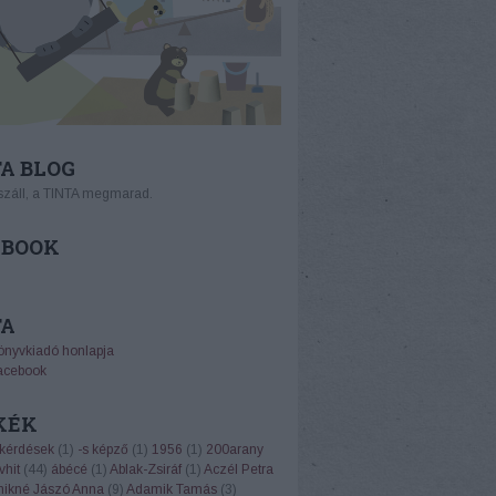
A BLOG
száll, a TINTA megmarad.
EBOOK
TA
önyvkiadó honlapja
acebook
KÉK
 kérdések
(
1
)
-s képző
(
1
)
1956
(
1
)
200arany
vhit
(
44
)
ábécé
(
1
)
Ablak-Zsiráf
(
1
)
Aczél Petra
ikné Jászó Anna
(
9
)
Adamik Tamás
(
3
)