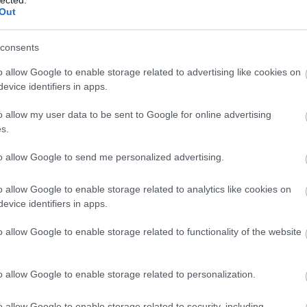
Out
Kisköny
TINTÁB
ellentét
consents
elszepar
Benveni
o allow Google to enable storage related to advertising like cookies on
enantio
evice identifiers in apps.
entozoo
(
12
)
Erd
Tár
(
1
)
e
o allow my user data to be sent to Google for online advertising
erkölcs
(
s.
értelme
eső
(
1
)
to allow Google to send me personalized advertising.
eszváta
Etimológ
EU
(
1
)
e
o allow Google to enable storage related to analytics like cookies on
Európa
(
evice identifiers in apps.
libris
(
1
)
Zsuzsa
o allow Google to enable storage related to functionality of the website
farkasku
(
2
)
fazé
félelem
feminiz
o allow Google to enable storage related to personalization.
Ferenc 
fideszbu
o allow Google to enable storage related to security, including