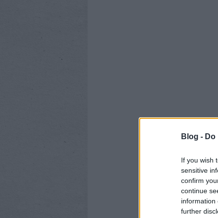
Blog -
Do 
If you wish 
sensitive in
confirm you
continue se
information 
further disc