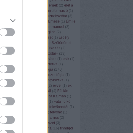
vtára
(
11
)
eldeformálódik
(
1
)
elemek
(
2
)
élet a
AN
(
8
)
ellenforradalom
(
1
)
ellenreformáció
(
1
)
(
12
)
előadás
(
5
)
Első magyar sznobszótár
(
3
)
ál
(
1
)
elválasztás
(
1
)
Elvis
(
1
)
Emese
(
1
)
Émile
ste
(
1
)
emlékkonferencia
(
1
)
Emmanuel
(
2
)
szémia
(
3
)
enciklopédia
(
3
)
english
(
2
)
lógia
(
1
)
Eőry Vilma
(
6
)
építészet
(
1
)
Erdély
élyi Erzsébet
(
4
)
Erdélyi Magyar Szótörténeti
redettörténet
(
6
)
érettségi
(
4
)
Érkezés
(
2
)
3
)
erőfeszítés
(
1
)
Értelmező szótár+
(
13
)
ző szótárak
(
2
)
érvelés
(
2
)
Erzsébet
(
1
)
esik
(
1
)
eszkimó
(
1
)
eszperente
(
1
)
esztétika
(
1
)
(
1
)
étel
(
5
)
Etelköz
(
1
)
etimológia
(
170
)
iai szótár
(
31
)
étkezés
(
2
)
etnozoológia
(
1
)
ufemizmus
(
1
)
euró
(
1
)
eurolingvisztika
(
1
)
3
)
Európai Unió
(
1
)
évforduló
(
2
)
evvel
(
1
)
ex
Ezópus
(
2
)
ezzel
(
1
)
Fábián Pál
(
4
)
Fábián
nna
(
3
)
fagyi
(
1
)
faloda
(
1
)
Faluba Kálmán
(
1
)
tya
(
1
)
Farkas Edit
(
1
)
farsang
(
1
)
Fata Ildikó
k
(
1
)
fehér gólya
(
1
)
fejtörők
(
3
)
fekvőrendőr
(
1
)
(
2
)
felelősség
(
1
)
felkiáltójel
(
1
)
felvonó
(
1
)
mus
(
1
)
fene
(
1
)
fény
(
2
)
fényvillamos
(
2
)
pápa
(
1
)
férfi
(
1
)
festék
(
1
)
festészet
(
3
)
rger
(
1
)
fíling
(
1
)
film
(
1
)
filozófia
(
16
)
finnugor