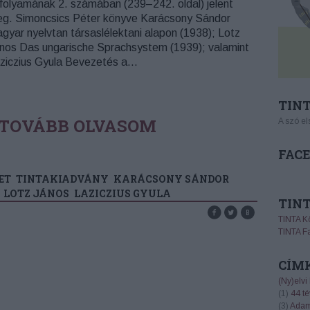
folyamának 2. számában (239–242. oldal) jelent
g. Simoncsics Péter könyve Karácsony Sándor
gyar nyelvtan társaslélektani alapon (1938); Lotz
nos Das ungarische Sprachsystem (1939); valamint
ziczius Gyula Bevezetés a…
TINT
TOVÁBB OLVASOM
A szó el
FAC
ET
TINTAKIADVÁNY
KARÁCSONY SÁNDOR
LOTZ JÁNOS
LAZICZIUS GYULA
TIN
TINTA K
TINTA F
CÍM
(Ny)elvi
(
1
)
44 té
(
3
)
Adam