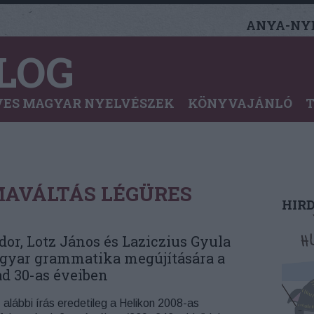
ANYA-NYE
LOG
ES MAGYAR NYELVÉSZEK
KÖNYVAJÁNLÓ
AVÁLTÁS LÉGÜRES
HIR
or, Lotz János és Laziczius Gyula
agyar grammatika megújítására a
d 30-as éveiben
 alábbi írás eredetileg a Helikon 2008-as