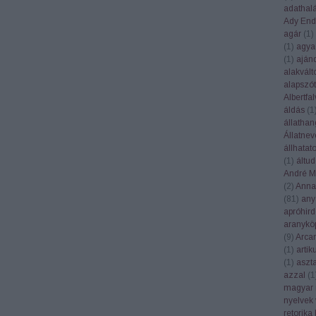
adathal
Ady End
agár
(
1
)
(
1
)
agya
(
1
)
aján
alakvált
alapszót
Albertfal
áldás
(
1
állatha
Állatnev
állhatat
(
1
)
áltu
André Ma
(
2
)
Anna
(
81
)
any
apróhird
aranykö
(
9
)
Arca
(
1
)
artik
(
1
)
aszt
azzal
(
1
magyar 
nyelvek 
retorika