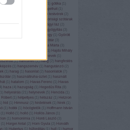
(
1
)
górugrány
(
1
)
Gósy Mária
(
1
)
gótika
(
1
)
1
)
grafit
(
1
)
grammatika
(
5
)
grapefruit
(
1
)
(
1
)
Grétsy László
(
103
)
Grimm testvérek
(
2
)
1
)
gulipán
(
1
)
Gundel
(
1
)
gyakorisági szótárak
z
(
6
)
gyereknyelv
(
1
)
gyermekágyi láz
(
2
)
(
1
)
gyógyhatású növények
(
8
)
gyógyítás
(
3
)
vény
(
7
)
gyógyszertár
(
1
)
gyöngy
(
1
)
Győrött
ölcsnevek
(
4
)
gyümölcsnévszótár
(
3
)
sök
(
3
)
gyurgyalag
(
2
)
H. Varga Márta
(
3
)
Lea
(
2
)
háború
(
2
)
Hadrianus
(
1
)
Hajdú Mihály
(
1
)
hálátlanság
(
1
)
hall
(
1
)
halnevek
(
1
)
ószerda
(
1
)
hancúrléc
(
1
)
hang
(
2
)
hangfestés
képzés
(
1
)
hangszernév
(
1
)
hangutánzó
(
2
)
ek
(
1
)
harag
(
1
)
hasonlat
(
2
)
hasonlatok
(
7
)
tszótár
(
3
)
használtruha-üzlet
(
1
)
használt
hát
(
1
)
hatalom
(
1
)
Havas Ferenc
(
1
)
Havas
4
)
haza
(
4
)
hazugság
(
1
)
Hegedűs Rita
(
8
)
(
1
)
helyesírás
(
21
)
helynevek
(
5
)
Hencida
(
1
)
 Róbert
(
1
)
hétpettyes
(
1
)
hétszáz
(
1
)
Hetzron
1
)
híd
(
1
)
Himnusz
(
2
)
hirdetések
(
1
)
hírek
(
1
)
hó
(
1
)
hobbi
(
1
)
höcögtetők
(
1
)
Hoffmann István
(
1
)
Holló
(
1
)
holló
(
1
)
Hollós János
(
1
)
ion
(
1
)
homonímia
(
3
)
Honti László
(
3
)
(
1
)
Horger Antal
(
2
)
Horn Gyula
(
2
)
Horváth
án
(
4
)
Hubertus
(
1
)
hűfordítás
(
1
)
hull
(
1
)
humor