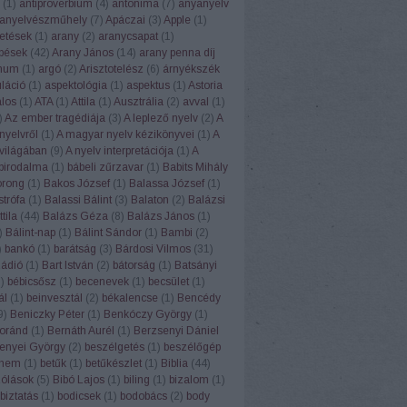
(
1
)
antiproverbium
(
4
)
antonima
(
7
)
anyanyelv
anyelvészműhely
(
7
)
Apáczai
(
3
)
Apple
(
1
)
etések
(
1
)
arany
(
2
)
aranycsapat
(
1
)
pések
(
42
)
Arany János
(
14
)
arany penna díj
num
(
1
)
argó
(
2
)
Arisztotelész
(
6
)
árnyékszék
uláció
(
1
)
aspektológia
(
1
)
aspektus
(
1
)
Astoria
alos
(
1
)
ATA
(
1
)
Attila
(
1
)
Ausztrália
(
2
)
avval
(
1
)
)
Az ember tragédiája
(
3
)
A leplező nyelv
(
2
)
A
nyelvről
(
1
)
A magyar nyelv kézikönyvei
(
1
)
A
világában
(
9
)
A nyelv interpretációja
(
1
)
A
 birodalma
(
1
)
bábeli zűrzavar
(
1
)
Babits Mihály
orong
(
1
)
Bakos József
(
1
)
Balassa József
(
1
)
strófa
(
1
)
Balassi Bálint
(
3
)
Balaton
(
2
)
Balázsi
tila
(
44
)
Balázs Géza
(
8
)
Balázs János
(
1
)
)
Bálint-nap
(
1
)
Bálint Sándor
(
1
)
Bambi
(
2
)
)
bankó
(
1
)
barátság
(
3
)
Bárdosi Vilmos
(
31
)
Rádió
(
1
)
Bart István
(
2
)
bátorság
(
1
)
Batsányi
1
)
bébicsősz
(
1
)
becenevek
(
1
)
becsület
(
1
)
ál
(
1
)
beinvesztál
(
2
)
békalencse
(
1
)
Bencédy
9
)
Beniczky Péter
(
1
)
Benkóczy György
(
1
)
oránd
(
1
)
Bernáth Aurél
(
1
)
Berzsenyi Dániel
enyei György
(
2
)
beszélgetés
(
1
)
beszélőgép
ehem
(
1
)
betűk
(
1
)
betűkészlet
(
1
)
Biblia
(
44
)
szólások
(
5
)
Bibó Lajos
(
1
)
biling
(
1
)
bizalom
(
1
)
biztatás
(
1
)
bodicsek
(
1
)
bodobács
(
2
)
body