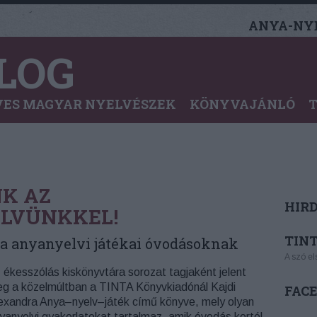
ANYA-NYE
LOG
ES MAGYAR NYELVÉSZEK
KÖNYVAJÁNLÓ
K AZ
HIR
LVÜNKKEL!
TINT
a anyanyelvi játékai óvodásoknak
A szó el
 ékesszólás kiskönyvtára sorozat tagjaként jelent
g a közelmúltban a TINTA Könyvkiadónál Kajdi
FAC
exandra Anya–nyelv–játék című könyve, mely olyan
yanyelvi gyakorlatokat tartalmaz, amik óvodás kortól