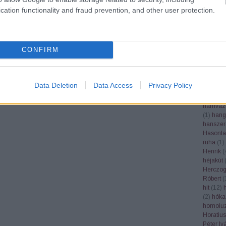
Google
cation functionality and fraud prevention, and other user protection.
grafika
(
grépfrút
gubacs
(
(
1
)
gyás
CONFIRM
gyertek
gyógynö
(
1
)
gyüm
gyümölc
Data Deletion
Data Access
Privacy Policy
Haader 
(
1
)
hála
hamvaz
(
1
)
hang
hanszer
Hasonla
ruha
(
1
)
Henrik
(
héjakút
Herczog
Róbert
(
hit
(
12
)
(
2
)
hóka
homoiuz
Horatius
Péter Iv