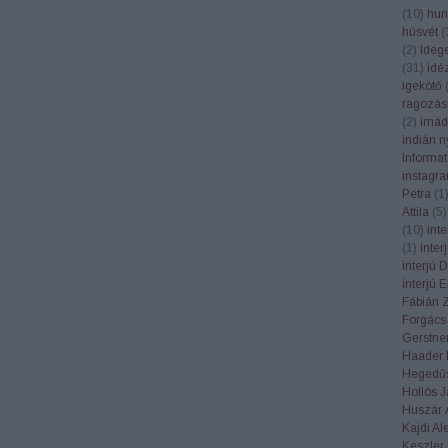
(
10
)
hun
húsvét
(
(
2
)
Ideg
(
31
)
idé
igekötő
ragozás
(
2
)
imád
indián n
Informa
instagr
Petra
(
1
Attila
(
5
)
(
10
)
int
(
1
)
inte
interjú 
interjú 
Fábián 
Forgács
Gerstner
Haader 
Hegedűs
Hollós 
Huszár 
Kajdi Al
Keszler 