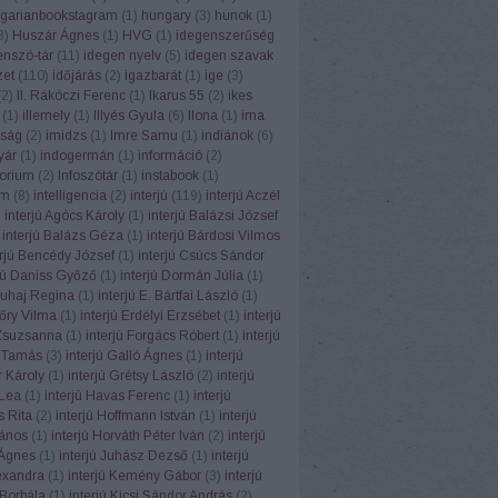
garianbookstagram
(
1
)
hungary
(
3
)
hunok
(
1
)
3
)
Huszár Ágnes
(
1
)
HVG
(
1
)
idegenszerűség
enszó-tár
(
11
)
idegen nyelv
(
5
)
idegen szavak
zet
(
110
)
időjárás
(
2
)
igazbarát
(
1
)
ige
(
3
)
(
2
)
II. Rákóczi Ferenc
(
1
)
Ikarus 55
(
2
)
ikes
(
1
)
illemely
(
1
)
Illyés Gyula
(
6
)
Ilona
(
1
)
ima
ság
(
2
)
imidzs
(
1
)
Imre Samu
(
1
)
indiánok
(
6
)
yár
(
1
)
indogermán
(
1
)
információ
(
2
)
torium
(
2
)
Infoszótár
(
1
)
instabook
(
1
)
am
(
8
)
intelligencia
(
2
)
interjú
(
119
)
interjú Aczél
)
interjú Agócs Károly
(
1
)
interjú Balázsi József
interjú Balázs Géza
(
1
)
interjú Bárdosi Vilmos
erjú Bencédy József
(
1
)
interjú Csúcs Sándor
rjú Daniss Győző
(
1
)
interjú Dormán Júlia
(
1
)
Duhaj Regina
(
1
)
interjú E. Bártfai László
(
1
)
Eőry Vilma
(
1
)
interjú Erdélyi Erzsébet
(
1
)
interjú
Zsuzsanna
(
1
)
interjú Forgács Róbert
(
1
)
interjú
 Tamás
(
3
)
interjú Galló Ágnes
(
1
)
interjú
 Károly
(
1
)
interjú Grétsy László
(
2
)
interjú
Lea
(
1
)
interjú Havas Ferenc
(
1
)
interjú
 Rita
(
2
)
interjú Hoffmann István
(
1
)
interjú
János
(
1
)
interjú Horváth Péter Iván
(
2
)
interjú
Ágnes
(
1
)
interjú Juhász Dezső
(
1
)
interjú
exandra
(
1
)
interjú Kemény Gábor
(
3
)
interjú
Borbála
(
1
)
interjú Kicsi Sándor András
(
2
)