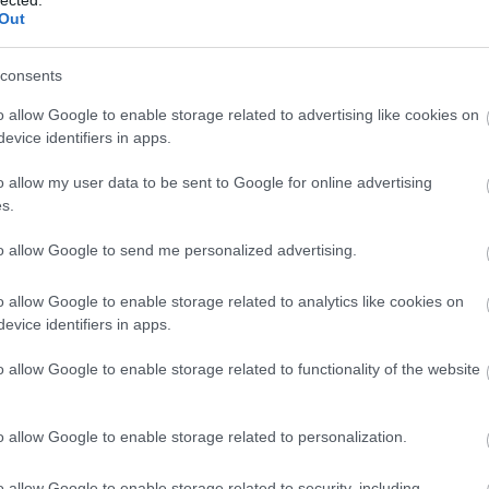
EU
(
1
)
e
Out
Európa
(
libris
(
1
)
Zsuzsa
consents
farkasku
(
2
)
fazé
o allow Google to enable storage related to advertising like cookies on
félelem
evice identifiers in apps.
feminiz
Ferenc 
o allow my user data to be sent to Google for online advertising
fideszbu
s.
(
19
)
finn
földikut
fonosze
to allow Google to send me personalized advertising.
Fordítók
(
6
)
forint
o allow Google to enable storage related to analytics like cookies on
frájer
(
1
)
evice identifiers in apps.
(
10
)
Fre
fülesbag
funkcio
o allow Google to enable storage related to functionality of the website
füttybes
Galambo
gendere
o allow Google to enable storage related to personalization.
Chauce
(
1
)
gilis
(
6
)
gomb
o allow Google to enable storage related to security, including