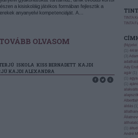
észen a kisiskoláig játékos formában fejlesztik a
TIN
erekek anyanyelvi kompetenciáját. A…
TINTA K
TINTA F
CÍM
TOVÁBB OLVASOM
(Ny)elvi
(
1
)
44 té
(
3
)
Adam
adathal
TERJÚ
ISKOLA
KISS BERNADETT
KAJDI
Ady End
RJÚ KAJDI ALEXANDRA
agár
(
1
)
(
1
)
agya
(
1
)
aján
alakvált
alapszót
Albertfal
áldás
(
1
állatha
Állatnev
állhatat
(
1
)
áltu
André Ma