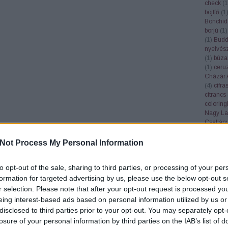
check
(
1
böjtfő
(
1
Bonchid
borjú
(
1
)
(
1
)
Bud
nyelvés
(
1
)
búza
(
1
)
ceru
Cházár 
(
4
)
cifra
citrancs
colorin
Nagy La
Csallán
csendél
cserebó
Not Process My Personal Information
Cserhát
csillagk
to opt-out of the sale, sharing to third parties, or processing of your per
csiperke
csőgöré
formation for targeted advertising by us, please use the below opt-out s
Csúcs S
r selection. Please note that after your opt-out request is processed y
(
1
)
dala
eing interest-based ads based on personal information utilized by us or
Győző
(
disclosed to third parties prior to your opt-out. You may separately opt-
Deborah
losure of your personal information by third parties on the IAB’s list of
demokrá