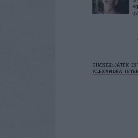
eg
gy
CÍMKÉK:
JÁTÉK
IN
ALEXANDRA
INTE