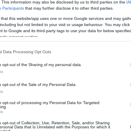
. This information may also be disclosed by us to third parties on the
IA
Devecse
(
8
)
diffe
Participants
that may further disclose it to other third parties.
diskurzu
 that this website/app uses one or more Google services and may gath
diszlexi
Domokos
including but not limited to your visit or usage behaviour. You may click 
Dreher
(
 to Google and its third-party tags to use your data for below specifi
dukkó
(
ogle consent section.
(
2
)
Du P
(
4
)
Édes
Sapir
(
1
)
l Data Processing Opt Outs
erdő
(
1
)
Kisköny
o opt-out of the Sharing of my personal data.
TINTÁB
ellentét
In
elszepar
Benveni
o opt-out of the Sale of my Personal Data.
enantio
In
entozoo
(
12
)
Erd
to opt-out of processing my Personal Data for Targeted
Tár
(
1
)
e
ing.
erkölcs
(
In
értelme
eső
(
1
)
o opt-out of Collection, Use, Retention, Sale, and/or Sharing
eszváta
ersonal Data that Is Unrelated with the Purposes for which it
Etimológ
lected.