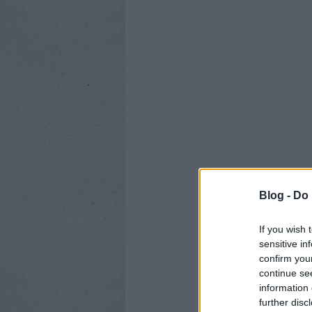
Blog -
Do 
If you wish 
sensitive in
confirm you
continue se
information 
further disc