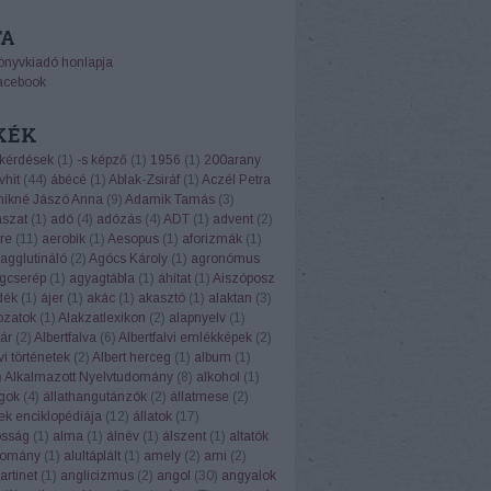
TA
önyvkiadó honlapja
acebook
KÉK
 kérdések
(
1
)
-s képző
(
1
)
1956
(
1
)
200arany
vhit
(
44
)
ábécé
(
1
)
Ablak-Zsiráf
(
1
)
Aczél Petra
ikné Jászó Anna
(
9
)
Adamik Tamás
(
3
)
ászat
(
1
)
adó
(
4
)
adózás
(
4
)
ADT
(
1
)
advent
(
2
)
re
(
11
)
aerobik
(
1
)
Aesopus
(
1
)
aforizmák
(
1
)
agglutináló
(
2
)
Agócs Károly
(
1
)
agronómus
gcserép
(
1
)
agyagtábla
(
1
)
áhítat
(
1
)
Aiszóposz
dék
(
1
)
ájer
(
1
)
akác
(
1
)
akasztó
(
1
)
alaktan
(
3
)
ozatok
(
1
)
Alakzatlexikon
(
2
)
alapnyelv
(
1
)
ár
(
2
)
Albertfalva
(
6
)
Albertfalvi emlékképek
(
2
)
vi történetek
(
2
)
Albert herceg
(
1
)
album
(
1
)
)
Alkalmazott Nyelvtudomány
(
8
)
alkohol
(
1
)
ngok
(
4
)
állathangutánzók
(
2
)
állatmese
(
2
)
ek enciklopédiája
(
12
)
állatok
(
17
)
osság
(
1
)
alma
(
1
)
álnév
(
1
)
álszent
(
1
)
altatók
domány
(
1
)
alultáplált
(
1
)
amely
(
2
)
ami
(
2
)
rtinet
(
1
)
anglicizmus
(
2
)
angol
(
30
)
angyalok