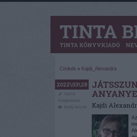
TINTA B
TINTA KÖNYVKIADÓ
NEV
Címkék
»
Kajdi_Alexandra
JÁTSSZUN
2022\03\28
ANYANYE
TINTA
Könyvkiadó
Kajdi Alexandr
Szólj hozzá!
Az
me
Al
an