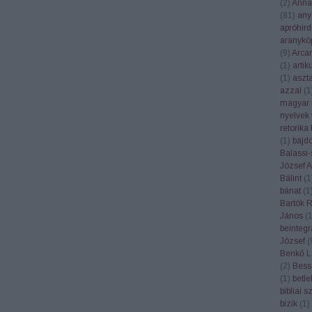
(
2
)
Anna
(
81
)
any
apróhird
aranykö
(
9
)
Arca
(
1
)
artik
(
1
)
aszt
azzal
(
1
magyar 
nyelvek 
retorika
(
1
)
bájd
Balassi-
József At
Bálint
(
1
bánat
(
1
Bartók 
János
(
beintegr
József
(
Benkő L
(
2
)
Bess
(
1
)
betl
bibliai 
bízik
(
1
)