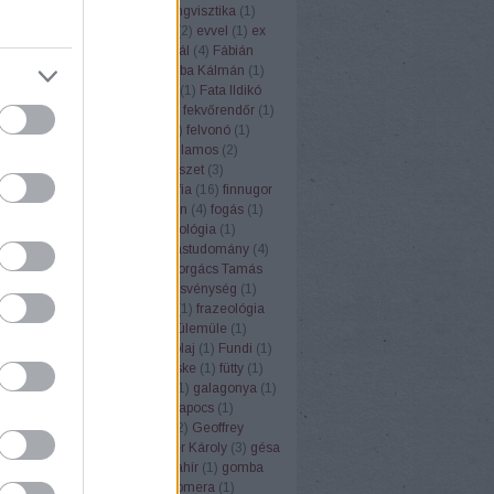
ufemizmus
(
1
)
euró
(
1
)
eurolingvisztika
(
1
)
3
)
Európai Unió
(
1
)
évforduló
(
2
)
evvel
(
1
)
ex
Ezópus
(
2
)
ezzel
(
1
)
Fábián Pál
(
4
)
Fábián
nna
(
3
)
fagyi
(
1
)
faloda
(
1
)
Faluba Kálmán
(
1
)
tya
(
1
)
Farkas Edit
(
1
)
farsang
(
1
)
Fata Ildikó
k
(
1
)
fehér gólya
(
1
)
fejtörők
(
3
)
fekvőrendőr
(
1
)
(
2
)
felelősség
(
1
)
felkiáltójel
(
1
)
felvonó
(
1
)
mus
(
1
)
fene
(
1
)
fény
(
2
)
fényvillamos
(
2
)
pápa
(
1
)
férfi
(
1
)
festék
(
1
)
festészet
(
3
)
rger
(
1
)
fíling
(
1
)
film
(
1
)
filozófia
(
16
)
finnugor
ugrisztika
(
12
)
flektáló
(
1
)
főbűn
(
4
)
fogás
(
1
)
ya
(
1
)
folklór
(
1
)
folyóirat
(
1
)
fonológia
(
1
)
mantika
(
1
)
fordítás
(
17
)
fordítástudomány
(
4
)
alauz
(
1
)
Forgács Róbert
(
1
)
Forgács Tamás
(
4
)
forradalom
(
1
)
forrás
(
1
)
fösvénység
(
1
)
franc
(
1
)
francia
(
9
)
Frankfurt
(
1
)
frazeológia
nyó Zoltán
(
2
)
Friderikusz
(
1
)
fülemüle
(
1
)
oly
(
1
)
fülkeforradalom
(
1
)
fülolaj
(
1
)
Fundi
(
1
)
nalizmus
(
1
)
Füred
(
1
)
füsti fecske
(
1
)
fütty
(
1
)
zéd
(
1
)
füttynelv
(
1
)
Gaál Edit
(
1
)
galagonya
(
1
)
s Kristóf
(
7
)
Gandhi
(
2
)
gemkapocs
(
1
)
lmélet
(
1
)
gendernyelvészet
(
2
)
Geoffrey
r
(
1
)
germanizmus
(
3
)
Gerstner Károly
(
3
)
gésa
zta
(
1
)
Goethe
(
1
)
gőg
(
1
)
gólyahír
(
1
)
gomba
anevek
(
4
)
gömbvillám
(
1
)
Gomera
(
1
)