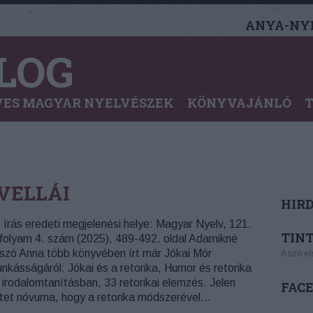
ANYA-NYE
LOG
ES MAGYAR NYELVÉSZEK
KÖNYVAJÁNLÓ
VELLÁI
HIR
 írás eredeti megjelenési helye: Magyar Nyelv, 121.
TINT
folyam 4. szám (2025), 489-492. oldal Adamikné
szó Anna több könyvében írt már Jókai Mór
A szó el
nkásságáról: Jókai és a retorika, Humor és retorika
 irodalomtanításban, 33 retorikai elemzés. Jelen
FAC
tet nóvuma, hogy a retorika módszerével…