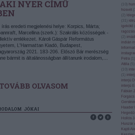
 AKI NYER CÍMŰ
(
10
)
hun
BEN
húsvét
(
(
2
)
Ideg
(
31
)
idé
 írás eredeti megjelenési helye: Korpics, Márta;
igekötő
ragozás
annraft, Marcellina (szerk.): Szakrális közösségek -
(
2
)
imád
llektív emlékezet. Károli Gáspár Református
indián n
yetem, L'Harmattan Kiadó, Budapest,
Informa
gyarország 2021. 183-206. Előszó Bár merészség
instagr
nne bármit is általánosságban állítanunk irodalom,…
Petra
(
1
Attila
(
5
)
(
10
)
int
(
1
)
inte
interjú 
TOVÁBB OLVASOM
interjú 
Fábián 
Forgács
Gerstner
Haader 
RODALOM
JÓKAI
Hegedűs
Hollós 
Huszár 
Kajdi Al
Keszler 