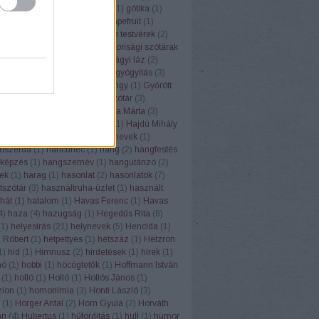
(
1
)
górugrány
(
1
)
Gósy Mária
(
1
)
gótika
(
1
)
1
)
grafit
(
1
)
grammatika
(
5
)
grapefruit
(
1
)
(
1
)
Grétsy László
(
103
)
Grimm testvérek
(
2
)
1
)
gulipán
(
1
)
Gundel
(
1
)
gyakorisági szótárak
z
(
6
)
gyereknyelv
(
1
)
gyermekágyi láz
(
2
)
(
1
)
gyógyhatású növények
(
8
)
gyógyítás
(
3
)
vény
(
7
)
gyógyszertár
(
1
)
gyöngy
(
1
)
Győrött
ölcsnevek
(
4
)
gyümölcsnévszótár
(
3
)
sök
(
3
)
gyurgyalag
(
2
)
H. Varga Márta
(
3
)
Lea
(
2
)
háború
(
2
)
Hadrianus
(
1
)
Hajdú Mihály
(
1
)
hálátlanság
(
1
)
hall
(
1
)
halnevek
(
1
)
ószerda
(
1
)
hancúrléc
(
1
)
hang
(
2
)
hangfestés
képzés
(
1
)
hangszernév
(
1
)
hangutánzó
(
2
)
ek
(
1
)
harag
(
1
)
hasonlat
(
2
)
hasonlatok
(
7
)
tszótár
(
3
)
használtruha-üzlet
(
1
)
használt
hát
(
1
)
hatalom
(
1
)
Havas Ferenc
(
1
)
Havas
4
)
haza
(
4
)
hazugság
(
1
)
Hegedűs Rita
(
8
)
(
1
)
helyesírás
(
21
)
helynevek
(
5
)
Hencida
(
1
)
 Róbert
(
1
)
hétpettyes
(
1
)
hétszáz
(
1
)
Hetzron
1
)
híd
(
1
)
Himnusz
(
2
)
hirdetések
(
1
)
hírek
(
1
)
hó
(
1
)
hobbi
(
1
)
höcögtetők
(
1
)
Hoffmann István
(
1
)
holló
(
1
)
Holló
(
1
)
Hollós János
(
1
)
ion
(
1
)
homonímia
(
3
)
Honti László
(
3
)
(
1
)
Horger Antal
(
2
)
Horn Gyula
(
2
)
Horváth
án
(
4
)
Hubertus
(
1
)
hűfordítás
(
1
)
hull
(
1
)
humor