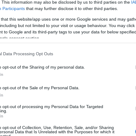
zreadjuk az előadás diasorát.
. This information may also be disclosed by us to third parties on the
IA
Devecse
(
8
)
diffe
Participants
that may further disclose it to other third parties.
diskurzu
 that this website/app uses one or more Google services and may gath
diszlexi
Domokos
including but not limited to your visit or usage behaviour. You may click 
TOVÁBB OLVASOM
Dreher
(
 to Google and its third-party tags to use your data for below specifi
dukkó
(
ogle consent section.
(
2
)
Du P
(
4
)
Édes
Sapir
(
1
)
l Data Processing Opt Outs
SZÓKINCS
JÓKAI
KISS GÁBOR
erdő
(
1
)
ÉS
SZÓTÁRÍRÁS
JÓKAI-ENCIKLOPÉDIA
DIASOR
Kisköny
o opt-out of the Sharing of my personal data.
TINTÁB
ellentét
In
elszepar
Benveni
o opt-out of the Sale of my Personal Data.
enantio
In
ENCIKLOPÉDIA
entozoo
(
12
)
Erd
NNEVEI
to opt-out of processing my Personal Data for Targeted
Tár
(
1
)
e
ing.
erkölcs
(
In
értelme
gjelent: Névtani Értesítő 46. (2024), 216-219. 1. A
eső
(
1
)
kai-enciklopédia a nagy magyar író egyedülálló
o opt-out of Collection, Use, Retention, Sale, and/or Sharing
eszváta
ersonal Data that Is Unrelated with the Purposes for which it
etművének, konkrétabban 74 regényének,
Etimológ
lected.