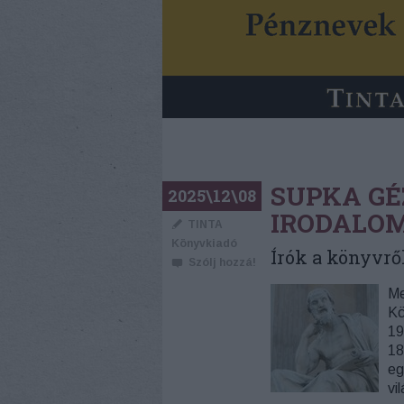
SUPKA GÉ
2025\12\08
IRODALO
TINTA
Könyvkiadó
Írók a könyvről
Szólj hozzá!
Me
Kö
19
18
eg
vi