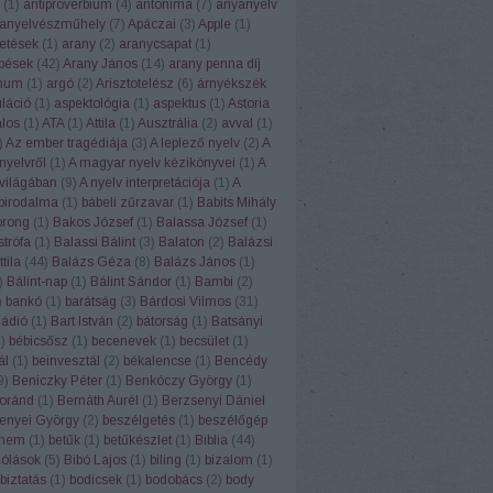
(
1
)
antiproverbium
(
4
)
antonima
(
7
)
anyanyelv
anyelvészműhely
(
7
)
Apáczai
(
3
)
Apple
(
1
)
etések
(
1
)
arany
(
2
)
aranycsapat
(
1
)
pések
(
42
)
Arany János
(
14
)
arany penna díj
num
(
1
)
argó
(
2
)
Arisztotelész
(
6
)
árnyékszék
uláció
(
1
)
aspektológia
(
1
)
aspektus
(
1
)
Astoria
alos
(
1
)
ATA
(
1
)
Attila
(
1
)
Ausztrália
(
2
)
avval
(
1
)
)
Az ember tragédiája
(
3
)
A leplező nyelv
(
2
)
A
nyelvről
(
1
)
A magyar nyelv kézikönyvei
(
1
)
A
világában
(
9
)
A nyelv interpretációja
(
1
)
A
 birodalma
(
1
)
bábeli zűrzavar
(
1
)
Babits Mihály
orong
(
1
)
Bakos József
(
1
)
Balassa József
(
1
)
strófa
(
1
)
Balassi Bálint
(
3
)
Balaton
(
2
)
Balázsi
tila
(
44
)
Balázs Géza
(
8
)
Balázs János
(
1
)
)
Bálint-nap
(
1
)
Bálint Sándor
(
1
)
Bambi
(
2
)
)
bankó
(
1
)
barátság
(
3
)
Bárdosi Vilmos
(
31
)
Rádió
(
1
)
Bart István
(
2
)
bátorság
(
1
)
Batsányi
1
)
bébicsősz
(
1
)
becenevek
(
1
)
becsület
(
1
)
ál
(
1
)
beinvesztál
(
2
)
békalencse
(
1
)
Bencédy
9
)
Beniczky Péter
(
1
)
Benkóczy György
(
1
)
oránd
(
1
)
Bernáth Aurél
(
1
)
Berzsenyi Dániel
enyei György
(
2
)
beszélgetés
(
1
)
beszélőgép
ehem
(
1
)
betűk
(
1
)
betűkészlet
(
1
)
Biblia
(
44
)
szólások
(
5
)
Bibó Lajos
(
1
)
biling
(
1
)
bizalom
(
1
)
biztatás
(
1
)
bodicsek
(
1
)
bodobács
(
2
)
body