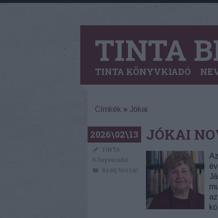
TINTA B
TINTA KÖNYVKIADÓ
NEV
Címkék
»
Jókai
JÓKAI NO
2026\02\13
TINTA
Az
Könyvkiadó
év
Szólj hozzá!
Já
mu
az
kö