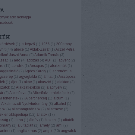
TA
önyvkiadó honlapja
acebook
KÉK
 kérdések
(
1
)
-s képző
(
1
)
1956
(
1
)
200arany
vhit
(
44
)
ábécé
(
1
)
Ablak-Zsiráf
(
1
)
Aczél Petra
ikné Jászó Anna
(
9
)
Adamik Tamás
(
3
)
ászat
(
1
)
adó
(
4
)
adózás
(
4
)
ADT
(
1
)
advent
(
2
)
re
(
11
)
aerobik
(
1
)
Aesopus
(
1
)
aforizmák
(
1
)
agglutináló
(
2
)
Agócs Károly
(
1
)
agronómus
gcserép
(
1
)
agyagtábla
(
1
)
áhítat
(
1
)
Aiszóposz
dék
(
1
)
ájer
(
1
)
akác
(
1
)
akasztó
(
1
)
alaktan
(
3
)
ozatok
(
1
)
Alakzatlexikon
(
2
)
alapnyelv
(
1
)
ár
(
2
)
Albertfalva
(
6
)
Albertfalvi emlékképek
(
2
)
vi történetek
(
2
)
Albert herceg
(
1
)
album
(
1
)
)
Alkalmazott Nyelvtudomány
(
8
)
alkohol
(
1
)
ngok
(
4
)
állathangutánzók
(
2
)
állatmese
(
2
)
ek enciklopédiája
(
12
)
állatok
(
17
)
osság
(
1
)
alma
(
1
)
álnév
(
1
)
álszent
(
1
)
altatók
domány
(
1
)
alultáplált
(
1
)
amely
(
2
)
ami
(
2
)
rtinet
(
1
)
anglicizmus
(
2
)
angol
(
30
)
angyalok