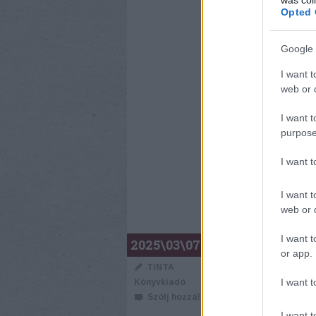
ki
Opted 
an
fe
Google 
I want t
web or d
I want t
purpose
CÍMKÉK:
TULAJDO
I want 
I want t
web or d
REJTETT 
I want t
2025\03\07
or app.
ÉRZELMEK
TINTA
LÉLEKIDO
I want t
Könyvkiadó
Szólj hozzá!
I want t