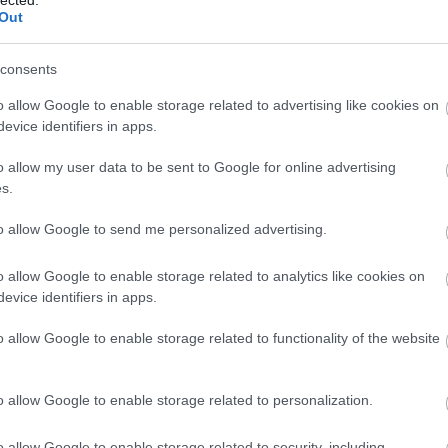
EU
(
1
)
e
sregényének és novellagyűjteményének a nyelvi
Out
Európa
(
yagához kapcsolódó betűrendes, kézikönyvszerű
libris
(
1
)
ldolgozás. Közel 29 ezer önálló címszót, illetve…
Zsuzsa
consents
farkasku
(
2
)
fazé
o allow Google to enable storage related to advertising like cookies on
félelem
evice identifiers in apps.
feminiz
TOVÁBB OLVASOM
Ferenc 
o allow my user data to be sent to Google for online advertising
fideszbu
s.
(
19
)
finn
földikut
NNEVEK
JÓKAI
JÓKAI-ENCIKLOPÉDIA
fonosze
to allow Google to send me personalized advertising.
Fordítók
(
6
)
forint
o allow Google to enable storage related to analytics like cookies on
frájer
(
1
)
evice identifiers in apps.
(
10
)
Fre
fülesbag
funkcio
ÉS LELEPLEZETT
o allow Google to enable storage related to functionality of the website
füttybes
 JÓKAI MÓR A
Galambo
gendere
MÁR CÍMŰ REGÉNYÉBEN
o allow Google to enable storage related to personalization.
Chauce
(
1
)
gilis
(
6
)
gomb
o allow Google to enable storage related to security, including