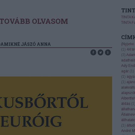
TIN
TINTA K
TOVÁBB OLVASOM
TINTA F
CÍM
AMIKNÉ JÁSZÓ ANNA
(Ny)elvi
(
1
)
44 té
(
3
)
Adam
adathal
Ady End
agár
(
1
)
(
1
)
agya
(
1
)
aján
alakvált
alapszót
Albertfal
áldás
(
1
állatha
Állatnev
állhatat
(
1
)
áltu
André Ma