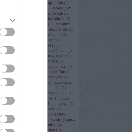
ufemizmus
(
1
)
euró
(
1
)
eurolingvisztika
(
1
)
3
)
Európai Unió
(
1
)
évforduló
(
2
)
evvel
(
1
)
ex
Ezópus
(
2
)
ezzel
(
1
)
Fábián Pál
(
4
)
Fábián
nna
(
3
)
fagyi
(
1
)
faloda
(
1
)
Faluba Kálmán
(
1
)
tya
(
1
)
Farkas Edit
(
1
)
farsang
(
1
)
Fata Ildikó
k
(
1
)
fehér gólya
(
1
)
fejtörők
(
3
)
fekvőrendőr
(
1
)
(
2
)
felelősség
(
1
)
felkiáltójel
(
1
)
felvonó
(
1
)
mus
(
1
)
fene
(
1
)
fény
(
2
)
fényvillamos
(
2
)
pápa
(
1
)
férfi
(
1
)
festék
(
1
)
festészet
(
3
)
rger
(
1
)
fíling
(
1
)
film
(
1
)
filozófia
(
16
)
finnugor
ugrisztika
(
12
)
flektáló
(
1
)
főbűn
(
4
)
fogás
(
1
)
ya
(
1
)
folklór
(
1
)
folyóirat
(
1
)
fonológia
(
1
)
mantika
(
1
)
fordítás
(
17
)
fordítástudomány
(
4
)
alauz
(
1
)
Forgács Róbert
(
1
)
Forgács Tamás
(
4
)
forradalom
(
1
)
forrás
(
1
)
fösvénység
(
1
)
franc
(
1
)
francia
(
9
)
Frankfurt
(
1
)
frazeológia
nyó Zoltán
(
2
)
Friderikusz
(
1
)
fülemüle
(
1
)
oly
(
1
)
fülkeforradalom
(
1
)
fülolaj
(
1
)
Fundi
(
1
)
nalizmus
(
1
)
Füred
(
1
)
füsti fecske
(
1
)
fütty
(
1
)
zéd
(
1
)
füttynelv
(
1
)
Gaál Edit
(
1
)
galagonya
(
1
)
s Kristóf
(
7
)
Gandhi
(
2
)
gemkapocs
(
1
)
lmélet
(
1
)
gendernyelvészet
(
2
)
Geoffrey
r
(
1
)
germanizmus
(
3
)
Gerstner Károly
(
3
)
gésa
zta
(
1
)
Goethe
(
1
)
gőg
(
1
)
gólyahír
(
1
)
gomba
anevek
(
4
)
gömbvillám
(
1
)
Gomera
(
1
)