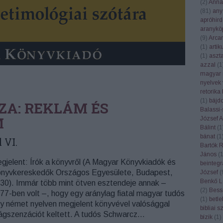
(
2
)
Anna
(
81
)
any
apróhird
aranykö
(
9
)
Arca
(
1
)
artik
(
1
)
aszt
azzal
(
1
magyar 
nyelvek 
retorika
(
1
)
bájd
ZA: REKLÁM ÉS
Balassi-
M
József At
Bálint
(
1
bánat
(
1
 VI.
Bartók 
János
(
gjelent: Írók a könyvről (A Magyar Könyvkiadók és
beintegr
nyvkereskedők Országos Egyesülete, Budapest,
József
(
Benkő L
30). Immár több mint ötven esztendeje annak –
(
2
)
Bess
77-ben volt –, hogy egy aránylag fiatal magyar tudós
(
1
)
betl
y német nyelven megjelent könyvével valósággal
bibliai 
lágszenzációt keltett. A tudós Schwarcz…
bízik
(
1
)