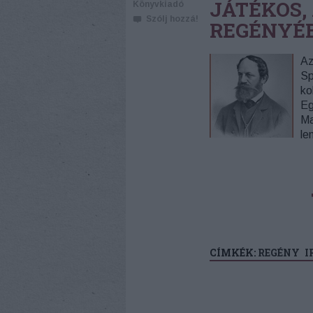
JÁTÉKOS,
Könyvkiadó
Szólj hozzá!
REGÉNYÉ
Az
Sp
ko
Eg
Ma
le
CÍMKÉK:
REGÉNY
I