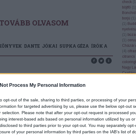
check
(
1
böjtfő
(
1
Bonchid
borjú
(
1
)
TOVÁBB OLVASOM
(
1
)
Bud
nyelvés
(
1
)
búza
(
1
)
ceru
KÖNYVEK
DANTE
JÓKAI
SUPKA GÉZA
ÍRÓK A
Cházár 
(
4
)
cifra
citrancs
colorin
Nagy La
Csallán
csendél
cserebó
Not Process My Personal Information
KINCSE ÉS A JÓKAI-
Cserhát
csillagk
ÉDIA
to opt-out of the sale, sharing to third parties, or processing of your per
csiperke
csőgöré
formation for targeted advertising by us, please use the below opt-out s
Csúcs S
ss Gábor, a TINTA Könyvkiadó igazgató-
r selection. Please note that after your opt-out request is processed y
(
1
)
dala
szerkesztője Jókai szókincséről és a kiadó Jókai-
eing interest-based ads based on personal information utilized by us or
Győző
(
ciklopédiájáról tartott előadást a Tomor Pál Főiskola
disclosed to third parties prior to your opt-out. You may separately opt-
Deborah
eniorakadémiáján 2025. november 19-én.
losure of your personal information by third parties on the IAB’s list of
demokrá