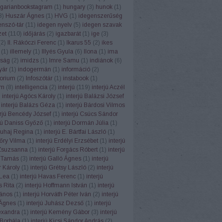
garianbookstagram
(
1
)
hungary
(
3
)
hunok
(
1
)
3
)
Huszár Ágnes
(
1
)
HVG
(
1
)
idegenszerűség
enszó-tár
(
11
)
idegen nyelv
(
5
)
idegen szavak
zet
(
110
)
időjárás
(
2
)
igazbarát
(
1
)
ige
(
3
)
(
2
)
II. Rákóczi Ferenc
(
1
)
Ikarus 55
(
2
)
ikes
(
1
)
illemely
(
1
)
Illyés Gyula
(
6
)
Ilona
(
1
)
ima
ság
(
2
)
imidzs
(
1
)
Imre Samu
(
1
)
indiánok
(
6
)
yár
(
1
)
indogermán
(
1
)
információ
(
2
)
torium
(
2
)
Infoszótár
(
1
)
instabook
(
1
)
am
(
8
)
intelligencia
(
2
)
interjú
(
119
)
interjú Aczél
)
interjú Agócs Károly
(
1
)
interjú Balázsi József
interjú Balázs Géza
(
1
)
interjú Bárdosi Vilmos
erjú Bencédy József
(
1
)
interjú Csúcs Sándor
rjú Daniss Győző
(
1
)
interjú Dormán Júlia
(
1
)
Duhaj Regina
(
1
)
interjú E. Bártfai László
(
1
)
Eőry Vilma
(
1
)
interjú Erdélyi Erzsébet
(
1
)
interjú
Zsuzsanna
(
1
)
interjú Forgács Róbert
(
1
)
interjú
 Tamás
(
3
)
interjú Galló Ágnes
(
1
)
interjú
 Károly
(
1
)
interjú Grétsy László
(
2
)
interjú
Lea
(
1
)
interjú Havas Ferenc
(
1
)
interjú
 Rita
(
2
)
interjú Hoffmann István
(
1
)
interjú
János
(
1
)
interjú Horváth Péter Iván
(
2
)
interjú
Ágnes
(
1
)
interjú Juhász Dezső
(
1
)
interjú
exandra
(
1
)
interjú Kemény Gábor
(
3
)
interjú
Borbála
(
1
)
interjú Kicsi Sándor András
(
2
)