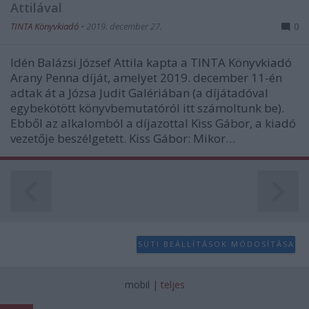
user protection.
Attilával
TINTA Könyvkiadó
•
2019. december 27.
0
Idén Balázsi József Attila kapta a TINTA Könyvkiadó
Arany Penna díját, amelyet 2019. december 11-én
adtak át a Józsa Judit Galériában (a díjátadóval
egybekötött könyvbemutatóról itt számoltunk be).
Ebből az alkalomból a díjazottal Kiss Gábor, a kiadó
vezetője beszélgetett. Kiss Gábor: Mikor…
SÜTI BEÁLLÍTÁSOK MÓDOSÍTÁSA
mobil
|
teljes