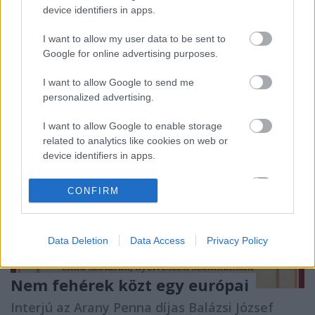
természetesen nem kizárólagos – publikálójává vált.
device identifiers in apps.
A nyelvészethez kapcsolódó, igen fajsúlyos munkák
megjelentetése…
I want to allow my user data to be sent to
Google for online advertising purposes.
I want to allow Google to send me
personalized advertising.
I want to allow Google to enable storage
related to analytics like cookies on web or
device identifiers in apps.
I want to allow Google to enable storage
CONFIRM
related to functionality of the website or app.
I want to allow Google to enable storage
Data Deletion
Data Access
Privacy Policy
related to personalization.
I want to allow Google to enable storage
Nem fehérek közt egy európai
related to security, including authentication
functionality and fraud prevention, and other
Interjú az Arany Penna díjas Balázsi József