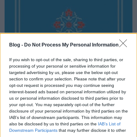
Hasonlatszótár
Blog -
Do Not Process My Personal Information
TINTA Könyvkiadó
•
2023. május 22.
0
If you wish to opt-out of the sale, sharing to third parties, or
Megjelent: Magyar Nyelv, 114. évf. 2. sz. (2018. nyár):
processing of your personal or sensitive information for
227-236. A magyar lexikográfiai irodalom
targeted advertising by us, please use the below opt-out
viszonylag sokáig elhanyagolta a frazeológiai
section to confirm your selection. Please note that after your
egységek leírását. Noha a 19. században több
opt-out request is processed you may continue seeing
szólás- és közmondásgyűjtemény is megjelent (pl.
interest-based ads based on personal information utilized by
Dugonics András, Erdélyi János, Sirisaka Andor vagy
us or personal information disclosed to third parties prior to
Margalits…
your opt-out. You may separately opt-out of the further
disclosure of your personal information by third parties on the
IAB’s list of downstream participants. This information may
also be disclosed by us to third parties on the
IAB’s List of
Downstream Participants
that may further disclose it to other
third parties.