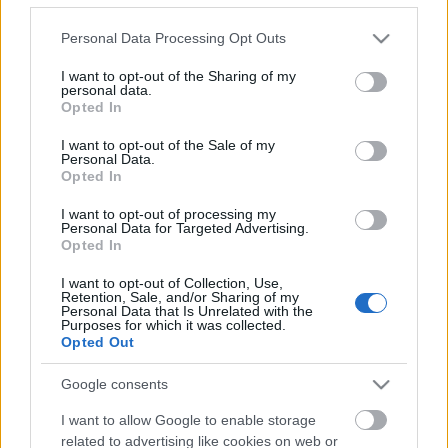
Please note that this website/app uses one or more Google
Personal Data Processing Opt Outs
services and may gather and store information including but
not limited to your visit or usage behaviour. You may click to
I want to opt-out of the Sharing of my
personal data.
grant or deny consent to Google and its third-party tags to
Opted In
use your data for below specified purposes in below Google
consent section.
I want to opt-out of the Sale of my
Personal Data.
Opted In
I want to opt-out of processing my
Personal Data for Targeted Advertising.
Anyanyelvi kompetenciafejlesztő
Opted In
munkafüzetek 1–16.
I want to opt-out of Collection, Use,
Retention, Sale, and/or Sharing of my
Personal Data that Is Unrelated with the
TINTA Könyvkiadó
•
2020. március 13.
0
Purposes for which it was collected.
Opted Out
Anyanyelvi kompetenciafejlesztő munkafüzetek 1–
16.Budapest: Tinta Könyvkiadó, 2011–2019. Az
Google consents
elmúlt évtizedek során a Tinta Könyvkiadó a hazai
I want to allow Google to enable storage
nyelvészeti munkák egyik legfőbb – bár
related to advertising like cookies on web or