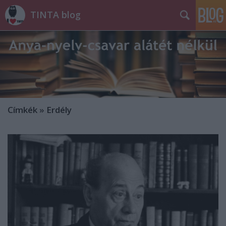
TINTA blog
Címkék
»
Erdély