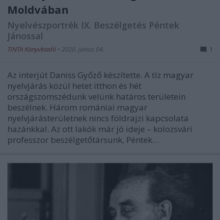
Moldvában
Nyelvészportrék IX. Beszélgetés Péntek
Jánossal
TINTA Könyvkiadó
•
2020. június 04.
1
Az interjút Daniss Győző készítette. A tíz magyar
nyelvjárás közül hetet itthon és hét
országszomszédunk velünk határos területein
beszélnek. Három romániai magyar
nyelvjárásterületnek nincs földrajzi kapcsolata
hazánkkal. Az ott lakók már jó ideje – kolozsvári
professzor beszélgetőtársunk, Péntek…