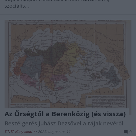
szociális…
Az Őrségtől a Berenközig (és vissza)
Beszélgetés Juhász Dezsővel a tájak nevéről
TINTA Könyvkiadó
•
2025. augusztus 11.
0