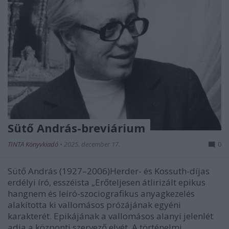
Sütő András-breviárium
TINTA Könyvkiadó
•
2025. december 17.
0
Sütő András (1927–2006)Herder- és Kossuth-díjas
erdélyi író, esszéista „Erőteljesen átlirizált epikus
hangnem és leíró-szociografikus anyagkezelés
alakította ki vallomásos prózájának egyéni
karakterét. Epikájának a vallomásos alanyi jelenlét
adja a központi szervező elvét. A történelmi,