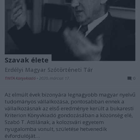
Szavak élete
Erdélyi Magyar Szótörténeti Tár
TINTA Könyvkiadó
•
2020. március 17.
0
Az elmúlt évek bizonyára legnagyobb magyar nyelvű
tudományos vállalkozása, pontosabban ennek a
vállalkozásnak az első eredménye került a bukaresti
Kriterion Könyvkiadó gondozásában a közönség elé,
Szabó T. Attilának, a kolozsvári egyetem
nyugalomba vonult, születése hetvenedik
évfordulóját…