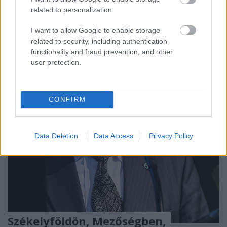
kalap átmérője 5–12 cm között van. Fiatalon laposan
related to personalization.
domborodó, majd kiterül, a közepe benyomódik,
I want to allow Google to enable storage
végül tölcsér…
related to security, including authentication
functionality and fraud prevention, and other
user protection.
CONFIRM
Data Deletion
Data Access
Privacy Policy
Székelyföldön, Mezőségben,