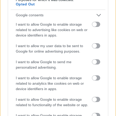
Opted Out
Google consents
I want to allow Google to enable storage
related to advertising like cookies on web or
device identifiers in apps.
I want to allow my user data to be sent to
Google for online advertising purposes.
I want to allow Google to send me
Az ízletes rizike gomba és népi
personalized advertising.
elnevezései
I want to allow Google to enable storage
related to analytics like cookies on web or
TINTA Könyvkiadó
•
2021. április 09.
0
device identifiers in apps.
Az ízletes rizike (Lactarius deliciosus) a
I want to allow Google to enable storage
galambgombafélék (Russulaceae) családjába
related to functionality of the website or app.
tartozik. Gyűjtött és kereskedelembe is nagy tételben
kerülő gombafaj. Barnás-narancssárga színű. A
I want to allow Google to enable storage