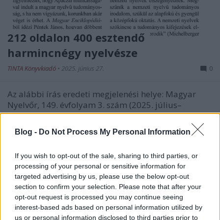
212 oldalon 400 esztendő
harmincnégy nyelvésze
TINTA Könyvkiadó
•
2025. június 27.
0
Az alábbi írás eredeti megjelenési helye: Magyar
Nyelvőr, 149. évfolyam 3. szám (2025. július–
szeptember), 415-420. oldal
Blog -
Do Not Process My Personal Information
If you wish to opt-out of the sale, sharing to third parties, or
processing of your personal or sensitive information for
targeted advertising by us, please use the below opt-out
section to confirm your selection. Please note that after your
opt-out request is processed you may continue seeing
interest-based ads based on personal information utilized by
us or personal information disclosed to third parties prior to