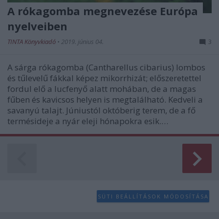
A rókagomba megnevezése Európa
nyelveiben
TINTA Könyvkiadó
•
2019. június 04.
3
A sárga rókagomba (Cantharellus cibarius) lombos
és tűlevelű fákkal képez mikorrhizát; előszeretettel
fordul elő a lucfenyő alatt mohában, de a magas
fűben és kavicsos helyen is megtalálható. Kedveli a
savanyú talajt. Júniustól októberig terem, de a fő
termésideje a nyár eleji hónapokra esik.…
SÜTI BEÁLLÍTÁSOK MÓDOSÍTÁSA