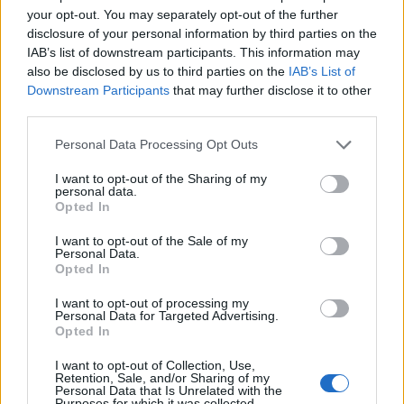
your opt-out. You may separately opt-out of the further
disclosure of your personal information by third parties on the
IAB’s list of downstream participants. This information may
also be disclosed by us to third parties on the
IAB’s List of
Downstream Participants
that may further disclose it to other
third parties.
A moldvai csángókról
Please note that this website/app uses one or more Google
Personal Data Processing Opt Outs
TINTA Könyvkiadó
•
2022. október 10.
0
services and may gather and store information including but
not limited to your visit or usage behaviour. You may click to
I want to opt-out of the Sharing of my
personal data.
grant or deny consent to Google and its third-party tags to
Az írás eredeti megjelenési helye: Vasárnapi Újság,
Opted In
use your data for below specified purposes in below Google
1900, 47. évfolyam, 690-695. A magyar
consent section.
I want to opt-out of the Sale of my
olvasóközönség sokat hallott már a csángókról,
Personal Data.
amaz idegenbe szakadt magyarokról, akik hosszú
Opted In
idő óta élnek ott, de azért anyanyelvüket, ősi
szokásaikat, nemzeti jellemvonásaikat annyira,
I want to opt-out of processing my
Personal Data for Targeted Advertising.
amennyire megőrizték…
Opted In
I want to opt-out of Collection, Use,
Retention, Sale, and/or Sharing of my
Personal Data that Is Unrelated with the
Purposes for which it was collected.