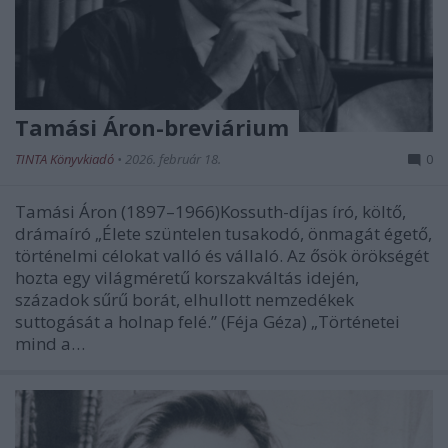
Tamási Áron-breviárium
TINTA Könyvkiadó
•
2026. február 18.
0
Tamási Áron (1897–1966)Kossuth-díjas író, költő,
drámaíró „Élete szüntelen tusakodó, önmagát égető,
történelmi célokat valló és vállaló. Az ősök örökségét
hozta egy világméretű korszakváltás idején,
századok sűrű borát, elhullott nemzedékek
suttogását a holnap felé.” (Féja Géza) „Történetei
mind a…