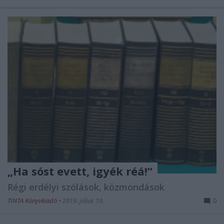
„Ha sóst evett, igyék réá!’’
Régi erdélyi szólások, közmondások
TINTA Könyvkiadó
•
2019. július 19.
0