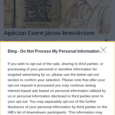
Apáczai Csere János-breviárium
TINTA Könyvkiadó
•
2024. május 08.
1
Blog -
Do Not Process My Personal Information
APÁCZAI CSERE JÁNOS (1625–1659) kálvinista
teológus, a magyar tudományos irodalom
If you wish to opt-out of the sale, sharing to third parties, or
megteremtője „A legillendőbb és gyönyörűségesebb
processing of your personal or sensitive information for
tudományokat megmutatta, a tudományt és
targeted advertising by us, please use the below opt-out
könyvek olvasását úgy megszerettette vélem, hogy
section to confirm your selection. Please note that after your
azt senki és semmi ki nem űzhette az elmémből.
opt-out request is processed you may continue seeing
Apáczait mint atyámat úgy…
interest-based ads based on personal information utilized by
us or personal information disclosed to third parties prior to
your opt-out. You may separately opt-out of the further
disclosure of your personal information by third parties on the
IAB’s list of downstream participants. This information may