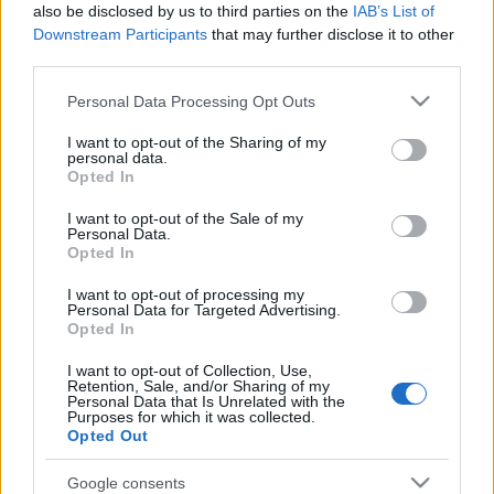
also be disclosed by us to third parties on the
IAB’s List of
Downstream Participants
that may further disclose it to other
third parties.
Please note that this website/app uses one or more Google
Personal Data Processing Opt Outs
services and may gather and store information including but
not limited to your visit or usage behaviour. You may click to
I want to opt-out of the Sharing of my
personal data.
grant or deny consent to Google and its third-party tags to
Opted In
use your data for below specified purposes in below Google
consent section.
I want to opt-out of the Sale of my
Personal Data.
Opted In
I want to opt-out of processing my
Personal Data for Targeted Advertising.
Opted In
I want to opt-out of Collection, Use,
Magyar-e a magyar nyelvtan ?
Retention, Sale, and/or Sharing of my
Personal Data that Is Unrelated with the
Nyelvszemlélet VI.
Purposes for which it was collected.
Opted Out
TINTA Könyvkiadó
•
2024. március 19.
3
Google consents