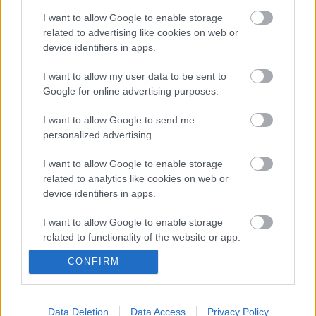
Megjelent: Magyarország 1977/36, 21. o. A II.
I want to allow Google to enable storage
világháború legnyomasztóbb időszakában —
related to advertising like cookies on web or
amikor Magyarországot megszállta a német
device identifiers in apps.
hadsereg — önéletrajzi regényének utolsó fejezetein
dolgozott Illyés Gyula. Az utcákon nyilas
I want to allow my user data to be sent to
pártszolgálatos suhancok száguldoztak, amikor ő
Google for online advertising purposes.
lélekben a húszas évek…
I want to allow Google to send me
personalized advertising.
I want to allow Google to enable storage
related to analytics like cookies on web or
device identifiers in apps.
I want to allow Google to enable storage
related to functionality of the website or app.
CONFIRM
I want to allow Google to enable storage
related to personalization.
I want to allow Google to enable storage
Data Deletion
Data Access
Privacy Policy