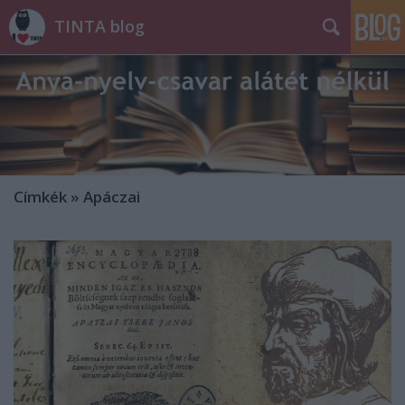
TINTA blog
Címkék
»
Apáczai