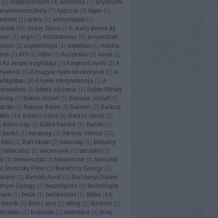
(
1
)
antiproverbium
(
4
)
antonima
(
7
)
anyanyelv
anyelvészműhely
(
7
)
Apáczai
(
3
)
Apple
(
1
)
etések
(
1
)
arany
(
2
)
aranycsapat
(
1
)
pések
(
42
)
Arany János
(
14
)
arany penna díj
num
(
1
)
argó
(
2
)
Arisztotelész
(
6
)
árnyékszék
uláció
(
1
)
aspektológia
(
1
)
aspektus
(
1
)
Astoria
alos
(
1
)
ATA
(
1
)
Attila
(
1
)
Ausztrália
(
2
)
avval
(
1
)
)
Az ember tragédiája
(
3
)
A leplező nyelv
(
2
)
A
nyelvről
(
1
)
A magyar nyelv kézikönyvei
(
1
)
A
világában
(
9
)
A nyelv interpretációja
(
1
)
A
 birodalma
(
1
)
bábeli zűrzavar
(
1
)
Babits Mihály
orong
(
1
)
Bakos József
(
1
)
Balassa József
(
1
)
strófa
(
1
)
Balassi Bálint
(
3
)
Balaton
(
2
)
Balázsi
tila
(
44
)
Balázs Géza
(
8
)
Balázs János
(
1
)
)
Bálint-nap
(
1
)
Bálint Sándor
(
1
)
Bambi
(
2
)
)
bankó
(
1
)
barátság
(
3
)
Bárdosi Vilmos
(
31
)
Rádió
(
1
)
Bart István
(
2
)
bátorság
(
1
)
Batsányi
1
)
bébicsősz
(
1
)
becenevek
(
1
)
becsület
(
1
)
ál
(
1
)
beinvesztál
(
2
)
békalencse
(
1
)
Bencédy
9
)
Beniczky Péter
(
1
)
Benkóczy György
(
1
)
oránd
(
1
)
Bernáth Aurél
(
1
)
Berzsenyi Dániel
enyei György
(
2
)
beszélgetés
(
1
)
beszélőgép
ehem
(
1
)
betűk
(
1
)
betűkészlet
(
1
)
Biblia
(
44
)
szólások
(
5
)
Bibó Lajos
(
1
)
biling
(
1
)
bizalom
(
1
)
biztatás
(
1
)
bodicsek
(
1
)
bodobács
(
2
)
body