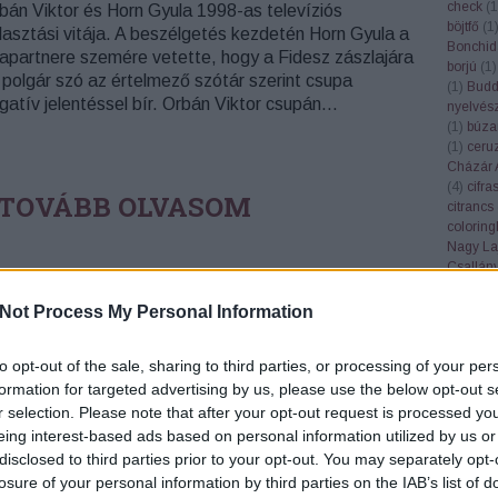
check
(
1
bán Viktor és Horn Gyula 1998-as televíziós
böjtfő
(
1
lasztási vitája. A beszélgetés kezdetén Horn Gyula a
Bonchid
tapartnere szemére vetette, hogy a Fidesz zászlajára
borjú
(
1
)
t polgár szó az értelmező szótár szerint csupa
(
1
)
Bud
gatív jelentéssel bír. Orbán Viktor csupán…
nyelvés
(
1
)
búza
(
1
)
ceru
Cházár 
(
4
)
cifra
TOVÁBB OLVASOM
citrancs
colorin
Nagy La
Csallán
csendél
RBÁN VIKTOR
ÉRTELMEZŐ SZÓTÁR+
MAGYAR
cserebó
Not Process My Personal Information
ZÓTÁR DIÁKOKNAK
ÚKP
ÉRTELMEZŐ SZÓTÁRAK
Cserhát
csillagk
to opt-out of the sale, sharing to third parties, or processing of your per
csiperke
csőgöré
formation for targeted advertising by us, please use the below opt-out s
Csúcs S
r selection. Please note that after your opt-out request is processed y
(
1
)
dala
eing interest-based ads based on personal information utilized by us or
Győző
(
disclosed to third parties prior to your opt-out. You may separately opt-
Deborah
losure of your personal information by third parties on the IAB’s list of
demokrá