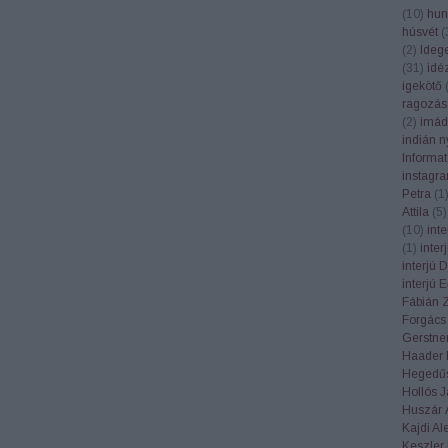
(
10
)
hun
húsvét
(
(
2
)
Ideg
(
31
)
idé
igekötő
ragozás
(
2
)
imád
indián n
Informa
instagr
Petra
(
1
Attila
(
5
)
(
10
)
int
(
1
)
inte
interjú 
interjú 
Fábián 
Forgács
Gerstner
Haader 
Hegedűs
Hollós 
Huszár 
Kajdi Al
Keszler 