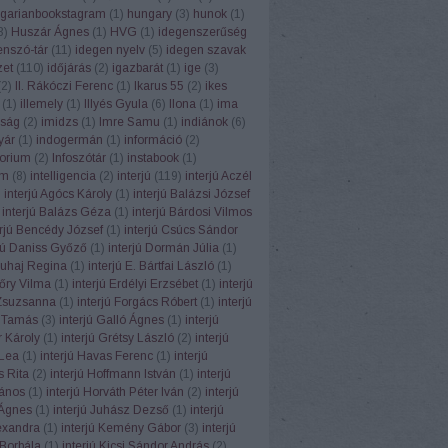
garianbookstagram
(
1
)
hungary
(
3
)
hunok
(
1
)
3
)
Huszár Ágnes
(
1
)
HVG
(
1
)
idegenszerűség
enszó-tár
(
11
)
idegen nyelv
(
5
)
idegen szavak
zet
(
110
)
időjárás
(
2
)
igazbarát
(
1
)
ige
(
3
)
(
2
)
II. Rákóczi Ferenc
(
1
)
Ikarus 55
(
2
)
ikes
(
1
)
illemely
(
1
)
Illyés Gyula
(
6
)
Ilona
(
1
)
ima
ság
(
2
)
imidzs
(
1
)
Imre Samu
(
1
)
indiánok
(
6
)
yár
(
1
)
indogermán
(
1
)
információ
(
2
)
torium
(
2
)
Infoszótár
(
1
)
instabook
(
1
)
am
(
8
)
intelligencia
(
2
)
interjú
(
119
)
interjú Aczél
)
interjú Agócs Károly
(
1
)
interjú Balázsi József
interjú Balázs Géza
(
1
)
interjú Bárdosi Vilmos
erjú Bencédy József
(
1
)
interjú Csúcs Sándor
rjú Daniss Győző
(
1
)
interjú Dormán Júlia
(
1
)
Duhaj Regina
(
1
)
interjú E. Bártfai László
(
1
)
Eőry Vilma
(
1
)
interjú Erdélyi Erzsébet
(
1
)
interjú
Zsuzsanna
(
1
)
interjú Forgács Róbert
(
1
)
interjú
 Tamás
(
3
)
interjú Galló Ágnes
(
1
)
interjú
 Károly
(
1
)
interjú Grétsy László
(
2
)
interjú
Lea
(
1
)
interjú Havas Ferenc
(
1
)
interjú
 Rita
(
2
)
interjú Hoffmann István
(
1
)
interjú
János
(
1
)
interjú Horváth Péter Iván
(
2
)
interjú
Ágnes
(
1
)
interjú Juhász Dezső
(
1
)
interjú
exandra
(
1
)
interjú Kemény Gábor
(
3
)
interjú
Borbála
(
1
)
interjú Kicsi Sándor András
(
2
)