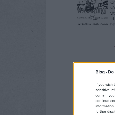
Or
vá
vi
ír
ne
CÍMKÉK:
SZÓTÁR
O
Blog -
Do 
ÉRTELMEZŐ ALAPS
If you wish 
sensitive in
confirm you
continue se
information 
further disc