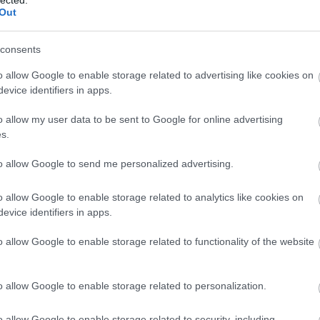
EU
(
1
)
e
Out
Európa
(
libris
(
1
)
Zsuzsa
consents
farkasku
(
2
)
fazé
o allow Google to enable storage related to advertising like cookies on
félelem
evice identifiers in apps.
feminiz
Ferenc 
o allow my user data to be sent to Google for online advertising
fideszbu
s.
(
19
)
finn
földikut
fonosze
to allow Google to send me personalized advertising.
Fordítók
(
6
)
forint
o allow Google to enable storage related to analytics like cookies on
frájer
(
1
)
evice identifiers in apps.
(
10
)
Fre
fülesbag
funkcio
o allow Google to enable storage related to functionality of the website
füttybes
Galambo
gendere
o allow Google to enable storage related to personalization.
Chauce
(
1
)
gilis
(
6
)
gomb
o allow Google to enable storage related to security, including