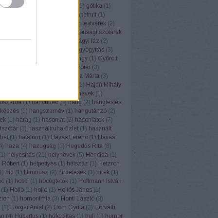
(
1
)
górugrány
(
1
)
Gósy Mária
(
1
)
gótika
(
1
)
1
)
grafit
(
1
)
grammatika
(
5
)
grapefruit
(
1
)
(
1
)
Grétsy László
(
103
)
Grimm testvérek
(
2
)
1
)
gulipán
(
1
)
Gundel
(
1
)
gyakorisági szótárak
z
(
6
)
gyereknyelv
(
1
)
gyermekágyi láz
(
2
)
(
1
)
gyógyhatású növények
(
8
)
gyógyítás
(
3
)
vény
(
7
)
gyógyszertár
(
1
)
gyöngy
(
1
)
Győrött
ölcsnevek
(
4
)
gyümölcsnévszótár
(
3
)
sök
(
3
)
gyurgyalag
(
2
)
H. Varga Márta
(
3
)
Lea
(
2
)
háború
(
2
)
Hadrianus
(
1
)
Hajdú Mihály
(
1
)
hálátlanság
(
1
)
hall
(
1
)
halnevek
(
1
)
ószerda
(
1
)
hancúrléc
(
1
)
hang
(
2
)
hangfestés
képzés
(
1
)
hangszernév
(
1
)
hangutánzó
(
2
)
ek
(
1
)
harag
(
1
)
hasonlat
(
2
)
hasonlatok
(
7
)
tszótár
(
3
)
használtruha-üzlet
(
1
)
használt
hát
(
1
)
hatalom
(
1
)
Havas Ferenc
(
1
)
Havas
4
)
haza
(
4
)
hazugság
(
1
)
Hegedűs Rita
(
8
)
(
1
)
helyesírás
(
21
)
helynevek
(
5
)
Hencida
(
1
)
 Róbert
(
1
)
hétpettyes
(
1
)
hétszáz
(
1
)
Hetzron
1
)
híd
(
1
)
Himnusz
(
2
)
hirdetések
(
1
)
hírek
(
1
)
hó
(
1
)
hobbi
(
1
)
höcögtetők
(
1
)
Hoffmann István
(
1
)
Holló
(
1
)
holló
(
1
)
Hollós János
(
1
)
ion
(
1
)
homonímia
(
3
)
Honti László
(
3
)
(
1
)
Horger Antal
(
2
)
Horn Gyula
(
2
)
Horváth
án
(
4
)
Hubertus
(
1
)
hűfordítás
(
1
)
hull
(
1
)
humor