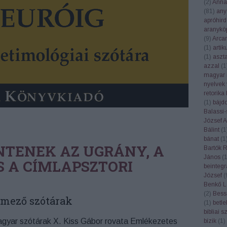
(
2
)
Anna
(
81
)
any
apróhird
aranykö
(
9
)
Arca
(
1
)
artik
(
1
)
aszt
azzal
(
1
magyar 
nyelvek 
retorika
(
1
)
bájd
Balassi-
József At
Bálint
(
1
bánat
(
1
NTENEK AZ UGRÁNY, A
Bartók 
János
(
S A CÍMLAPSZTORI
beintegr
József
(
Benkő L
(
2
)
Bess
lmező szótárak
(
1
)
betl
bibliai 
gyar szótárak X. Kiss Gábor rovata Emlékezetes
bízik
(
1
)