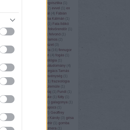
ufemizmus
(
1
)
euró
(
1
)
eurolingvisztika
(
1
)
3
)
Európai Unió
(
1
)
évforduló
(
2
)
evvel
(
1
)
ex
Ezópus
(
2
)
ezzel
(
1
)
Fábián Pál
(
4
)
Fábián
nna
(
3
)
fagyi
(
1
)
faloda
(
1
)
Faluba Kálmán
(
1
)
tya
(
1
)
Farkas Edit
(
1
)
farsang
(
1
)
Fata Ildikó
k
(
1
)
fehér gólya
(
1
)
fejtörők
(
3
)
fekvőrendőr
(
1
)
(
2
)
felelősség
(
1
)
felkiáltójel
(
1
)
felvonó
(
1
)
mus
(
1
)
fene
(
1
)
fény
(
2
)
fényvillamos
(
2
)
pápa
(
1
)
férfi
(
1
)
festék
(
1
)
festészet
(
3
)
rger
(
1
)
fíling
(
1
)
film
(
1
)
filozófia
(
16
)
finnugor
ugrisztika
(
12
)
flektáló
(
1
)
főbűn
(
4
)
fogás
(
1
)
ya
(
1
)
folklór
(
1
)
folyóirat
(
1
)
fonológia
(
1
)
mantika
(
1
)
fordítás
(
17
)
fordítástudomány
(
4
)
alauz
(
1
)
Forgács Róbert
(
1
)
Forgács Tamás
(
4
)
forradalom
(
1
)
forrás
(
1
)
fösvénység
(
1
)
franc
(
1
)
francia
(
9
)
Frankfurt
(
1
)
frazeológia
nyó Zoltán
(
2
)
Friderikusz
(
1
)
fülemüle
(
1
)
oly
(
1
)
fülkeforradalom
(
1
)
fülolaj
(
1
)
Fundi
(
1
)
nalizmus
(
1
)
Füred
(
1
)
füsti fecske
(
1
)
fütty
(
1
)
zéd
(
1
)
füttynelv
(
1
)
Gaál Edit
(
1
)
galagonya
(
1
)
s Kristóf
(
7
)
Gandhi
(
2
)
gemkapocs
(
1
)
lmélet
(
1
)
gendernyelvészet
(
2
)
Geoffrey
r
(
1
)
germanizmus
(
3
)
Gerstner Károly
(
3
)
gésa
zta
(
1
)
Goethe
(
1
)
gőg
(
1
)
gólyahír
(
1
)
gomba
anevek
(
4
)
gömbvillám
(
1
)
Gomera
(
1
)