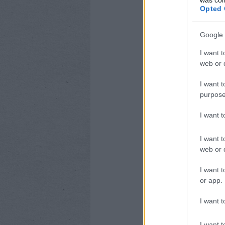
Opted 
Google 
I want t
web or d
I want t
purpose
I want 
I want t
web or d
I want t
or app.
I want t
I want t