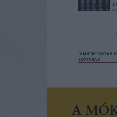
ál
va
CÍMKÉK:
SZÓTÁR
S
SZÓTÁRAK