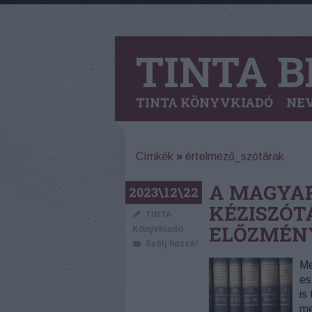
TINTA B
TINTA KÖNYVKIADÓ
NEV
Címkék
»
értelmező_szótárak
A MAGYA
2023\12\22
KÉZISZÓT
TINTA
ELŐZMÉN
Könyvkiadó
Szólj hozzá!
Me
es
is
me