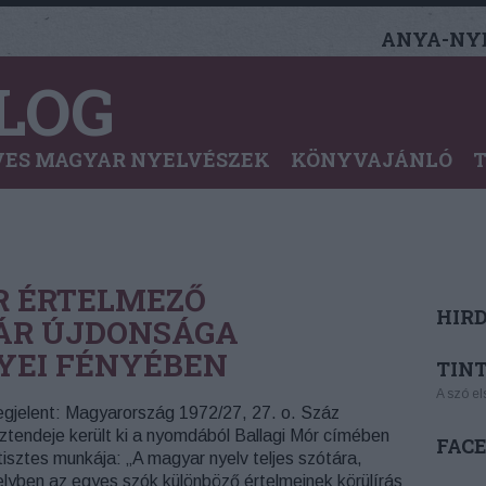
ANYA-NYE
LOG
ES MAGYAR NYELVÉSZEK
KÖNYVAJÁNLÓ
R ÉRTELMEZŐ
HIR
ÁR ÚJDONSÁGA
YEI FÉNYÉBEN
TINT
A szó el
gjelent: Magyarország 1972/27, 27. o. Száz
ztendeje került ki a nyomdából Ballagi Mór címében
FAC
 tisztes munkája: „A magyar nyelv teljes szótára,
lyben az egyes szók különböző értelmeinek körülírás