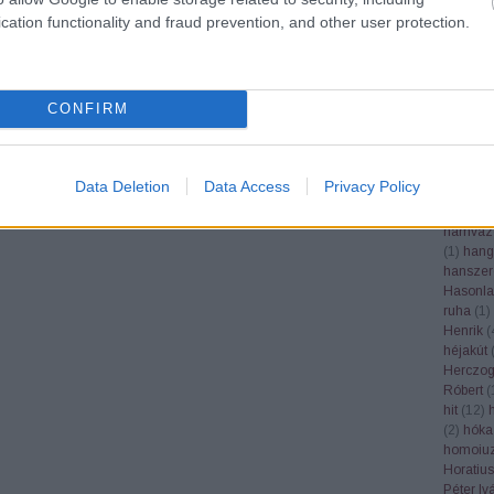
Google
cation functionality and fraud prevention, and other user protection.
grafika
(
grépfrút
gubacs
(
(
1
)
gyás
CONFIRM
gyertek
gyógynö
(
1
)
gyüm
gyümölc
Data Deletion
Data Access
Privacy Policy
Haader 
(
1
)
hála
hamvaz
(
1
)
hang
hanszer
Hasonla
ruha
(
1
)
Henrik
(
héjakút
Herczog
Róbert
(
hit
(
12
)
(
2
)
hóka
homoiuz
Horatius
Péter Iv