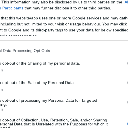
. This information may also be disclosed by us to third parties on the
IA
Devecse
(
8
)
diffe
Participants
that may further disclose it to other third parties.
diskurzu
 that this website/app uses one or more Google services and may gath
diszlexi
Domokos
including but not limited to your visit or usage behaviour. You may click 
Dreher
(
 to Google and its third-party tags to use your data for below specifi
dukkó
(
ogle consent section.
(
2
)
Du P
(
4
)
Édes
Sapir
(
1
)
l Data Processing Opt Outs
erdő
(
1
)
Kisköny
o opt-out of the Sharing of my personal data.
TINTÁB
ellentét
In
elszepar
Benveni
o opt-out of the Sale of my Personal Data.
enantio
In
entozoo
(
12
)
Erd
to opt-out of processing my Personal Data for Targeted
Tár
(
1
)
e
ing.
erkölcs
(
In
értelme
eső
(
1
)
o opt-out of Collection, Use, Retention, Sale, and/or Sharing
eszváta
ersonal Data that Is Unrelated with the Purposes for which it
Etimológ
lected.