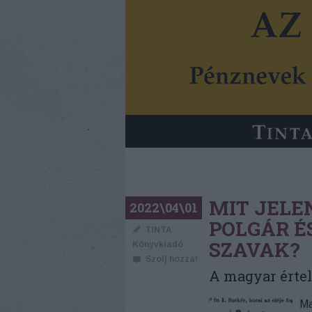
MIT JELE
2022\04\01
POLGÁR É
TINTA
SZAVAK?
Könyvkiadó
Szólj hozzá!
A magyar érte
Ma