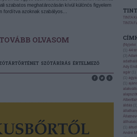
tali szabatos meghatározásán kívül különös figyelem
TIN
n fordítva azoknak szabályos…
TINTA K
TINTA F
CÍM
TOVÁBB OLVASOM
(Ny)elvi
(
1
)
44 té
(
3
)
Adam
adathal
ZÓTÁRTÖRTÉNET
SZÓTÁRÍRÁS
ÉRTELMEZŐ
Ady End
agár
(
1
)
(
1
)
agya
(
1
)
aján
alakvált
alapszót
Albertfal
áldás
(
1
állatha
Állatnev
állhatat
(
1
)
áltu
André Ma