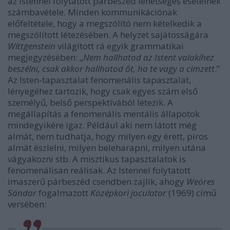
az Istennel folytatott párbeszéd lehetséges eseteinek
számbavétele. Minden kommunikációnak
előfeltétele, hogy a megszólító nem kételkedik a
megszólított létezésében. A helyzet sajátosságára
Wittgenstein
világított rá egyik grammatikai
megjegyzésében: „
Nem hallhatod az Istent valakihez
beszélni, csak akkor hallhatod őt, ha te vagy a címzett
.”
Az Isten-tapasztalat fenomenális tapasztalat,
lényegéhez tartozik, hogy csak egyes szám első
személyű, belső perspektívából létezik. A
megállapítás a fenomenális mentális állapotok
mindegyikére igaz. Például aki nem látott még
almát, nem tudhatja, hogy milyen egy érett, piros
almát észlelni, milyen beleharapni, milyen utána
vágyakozni stb. A misztikus tapasztalatok is
fenomenálisan reálisak. Az Istennel folytatott
imaszerű párbeszéd csendben zajlik, ahogy
Weöres
Sándor
fogalmazott
Középkori joculator
(1969) című
versében: