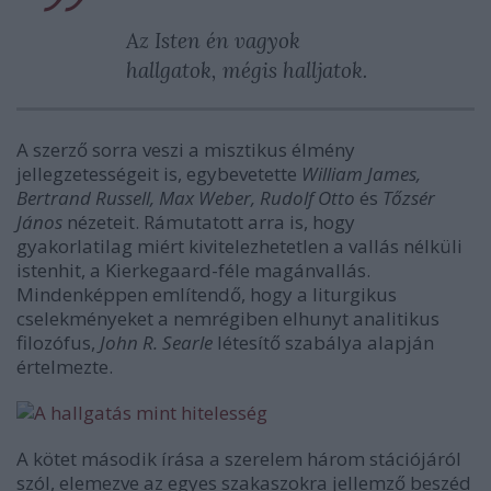
Az Isten én vagyok
hallgatok, mégis halljatok.
A szerző sorra veszi a misztikus élmény
jellegzetességeit is, egybevetette
William James,
Bertrand Russell, Max Weber, Rudolf Otto
és
Tőzsér
János
nézeteit. Rámutatott arra is, hogy
gyakorlatilag miért kivitelezhetetlen a vallás nélküli
istenhit, a Kierkegaard-féle magánvallás.
Mindenképpen említendő, hogy a liturgikus
cselekményeket a nemrégiben elhunyt analitikus
filozófus,
John R. Searle
létesítő szabálya alapján
értelmezte.
A kötet második írása a szerelem három stációjáról
szól, elemezve az egyes szakaszokra jellemző beszéd