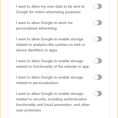
legalaроsabb történelmi kutatásból
I want to allow my user data to be sent to
sem olvashatjuk ki a világtörténés
Google for online advertising purposes.
értelmét; hogy csak mi magunk
I want to allow Google to send me
adhatunk neki értelmet, hogy
personalized advertising.
„világnézetek” sohasem lehetnek a
I want to allow Google to enable storage
szüntelenül fejlődő tapasztalati
related to analytics like cookies on web or
tudás gyümölcsei.
device identifiers in apps.
I want to allow Google to enable storage
related to functionality of the website or app.
Bertalan László
I want to allow Google to enable storage
related to personalization.
Ennek fényében a tisztesség azt követeli az egyetemi
oktatótól, hogy a katedrán tartózkodjék az
I want to allow Google to enable storage
értékítéletektől. Ma is sokan megszegik ezt az elemi
related to security, including authentication
morális követelményt. Akadnak, akik tanítás címén
functionality and fraud prevention, and other
pöffeszkedő gőggel hirdetik az egyedül üdvözítőnek
user protection.
tartott eszmét. Az egyes karok és tanszékek olykor