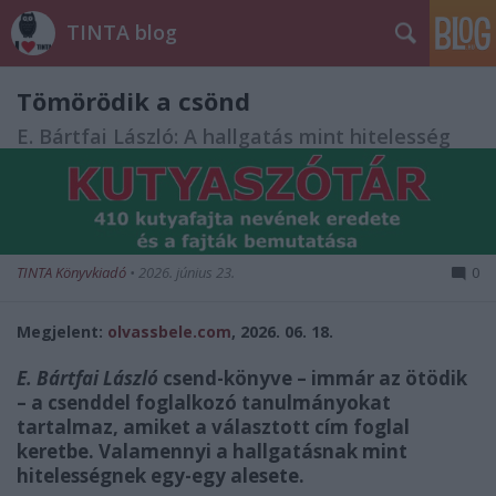
TINTA blog
Tömörödik a csönd
E. Bártfai László: A hallgatás mint hitelesség
TINTA Könyvkiadó
•
2026. június 23.
0
Megjelent:
olvassbele.com
, 2026. 06. 18.
E. Bártfai László
csend-könyve – immár az ötödik
– a csenddel foglalkozó tanulmányokat
tartalmaz, amiket a választott cím foglal
keretbe. Valamennyi a hallgatásnak mint
hitelességnek egy-egy alesete.