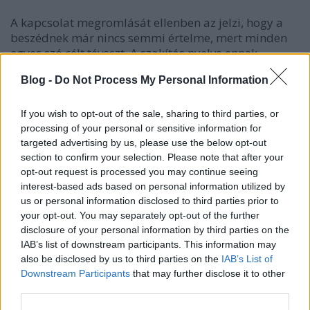
A kapcsolat megromlását ellenben az jelzi, hogy a
beszédnek már nincs semmi értelme, mert minden
egyes szó célt téveszt. A szakítás nyelve ennek
megfelelően durva és kíméletlen. Példaként álljon itt
Blog -
Do Not Process My Personal Information
József Attila Magány
című versének két sora:
If you wish to opt-out of the sale, sharing to third parties, or
processing of your personal or sensitive information for
Bogár lépjen nyitott szemedre.
targeted advertising by us, please use the below opt-out
section to confirm your selection. Please note that after your
Zöldes bársony-penész pihézze
opt-out request is processed you may continue seeing
melledet.
interest-based ads based on personal information utilized by
us or personal information disclosed to third parties prior to
your opt-out. You may separately opt-out of the further
A harmadik tanulmány a 20. század egyik
disclosure of your personal information by third parties on the
meghatározó művét, Ludwig Wittgenstein
Logikai-
IAB’s list of downstream participants. This information may
also be disclosed by us to third parties on the
IAB’s List of
filozófiai értekezés
ét elemzi. A mű nevezetes 7. tételét
Downstream Participants
that may further disclose it to other
– „
Amiről nem lehet beszélni, arról hallgatni kell
” –
third parties.
nagyon sokan ismerik, bár lehet, hogy nem tudják, ki
fogalmazta meg a gondolatot. A filozófus azért tett