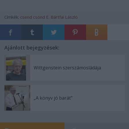
Címkék:
csend
csönd
E. Bártfai László
Ajánlott bejegyzések:
Wittgenstein szerszámosládája
„A könyv jó barát”