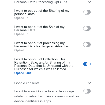
Please note that this website/app uses one or more Google
Personal Data Processing Opt Outs
némasági fogadalmat, mert úgy vélte, hogy az
services and may gather and store information including but
igazán fontos kérdésekről – Istenről, az etikáról, a
not limited to your visit or usage behaviour. You may click to
I want to opt-out of the Sharing of my
szépség mibenlétéről – nem lehet tudományos
personal data.
grant or deny consent to Google and its third-party tags to
Opted In
értekezést tartani, tárgyilagosan beszélni, ezért
use your data for below specified purposes in below Google
hallgatni kell róluk. A logikai aszkéta így kiszorult a
consent section.
I want to opt-out of the Sale of my
világból, már nincs hová hátrálnia, mert éppen arról
Personal Data.
Opted In
kell hallgatnia, amit igazán fontosnak tart.
I want to opt-out of processing my
A negyedik írás a huszonöt esztendeje, 2001. június
Personal Data for Targeted Advertising.
3-án elhunyt, kiváló egyetemi tanárnak,
Bertalan
Opted In
László
nak állít emléket. A szerző az ő előadásaira
I want to opt-out of Collection, Use,
támaszkodva mutatta be Max Weber értékítéletekről
Retention, Sale, and/or Sharing of my
vallott felfogását. A nagy német szociológus
Personal Data that Is Unrelated with the
Purposes for which it was collected.
érzékletesen írta le a tények és az értékek között
Opted Out
húzódó áthidalhatatlan szakadékot:
Google consents
I want to allow Google to enable storage
Korszakunk sorsa, hogy ettünk a
related to advertising like cookies on web or
device identifiers in apps.
tudás fájáról; tudnunk kell, hogy a