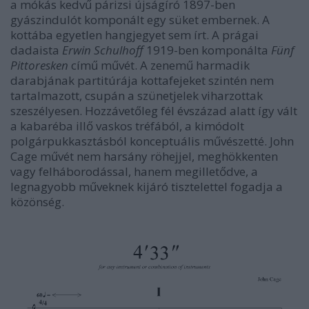
a mókás kedvű párizsi újságíró 1897-ben
gyászindulót komponált egy süket embernek. A
kottába egyetlen hangjegyet sem írt. A prágai
dadaista
Erwin Schulhoff
1919-ben komponálta
Fünf
Pittoresken
című művét. A zenemű harmadik
darabjának partitúrája kottafejeket szintén nem
tartalmazott, csupán a szünetjelek viharzottak
szeszélyesen. Hozzávetőleg fél évszázad alatt így vált
a kabaréba illő vaskos tréfából, a kimódolt
polgárpukkasztásból konceptuális művészetté. John
Cage művét nem harsány röhejjel, meghökkenten
vagy felháborodással, hanem megilletődve, a
legnagyobb műveknek kijáró tisztelettel fogadja a
közönség.