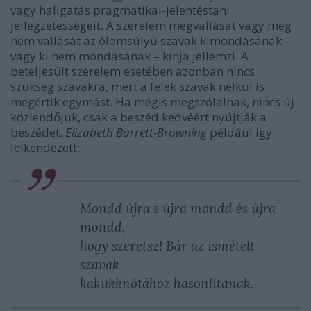
vagy hallgatás pragmatikai-jelentéstani
jellegzetességeit. A szerelem megvallását vagy meg
nem vallását az ólomsúlyú szavak kimondásának –
vagy ki nem mondásának – kínja jellemzi. A
beteljesült szerelem esetében azonban nincs
szükség szavakra, mert a felek szavak nélkül is
megértik egymást. Ha mégis megszólalnak, nincs új
közlendőjük, csak a beszéd kedvéért nyújtják a
beszédet.
Elizabeth Barrett-Browning
például így
lelkendezett:
Mondd újra s újra mondd és újra
mondd,
hogy szeretsz! Bár az ismételt
szavak
kakukknótához hasonlítanak.