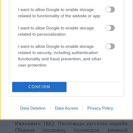
nyelvet, vagy éppen ez a könyv hozza meg a
I want to allow Google to enable storage
kedvüket a nyelvtanuláshoz. A nyelvtanárok pedig a
related to functionality of the website or app.
szárazabb nyelvtani anyagot is könnyebben
megtaníthatják diákjaiknak a közmondások
I want to allow Google to enable storage
segítségével.
related to personalization.
Lőrincz Julianna
I want to allow Google to enable storage
SJE Magyar Nyelv és Irodalom tanszék
related to security, including authentication
EKKE Magyar Nyelvészeti Tanszék
functionality and fraud prevention, and other
user protection.
Irodalom
Balázsi József Attila 2022.
Orosz–magyar
CONFIRM
közmondásszótár. 1400 orosz közmondás magyar
megfelelőkkel és művelődéstörténeti
magyarázatokkal
. Temesi Viola (főszerk.): Híd
Szótárak. Tinta Könyvkiadó. Budapest.
Data Deletion
Data Access
Privacy Policy
Dal, Vlagyimir Ivanovics – Даль, Владимир
Иванович 1862.
Пословицы русского народа.
Сборник пословиц, поговорок, речений,