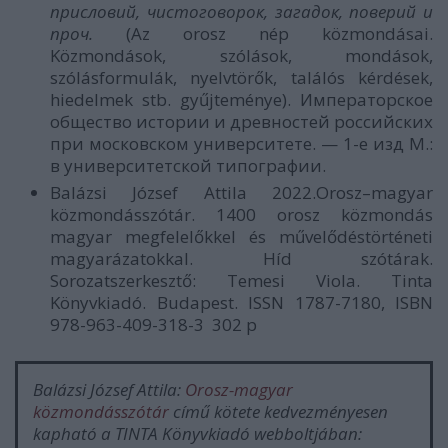
присловий, чистоговорок, загадок, поверий и
проч
.
(Az orosz nép közmondásai.
Közmondások, szólások, mondások,
szólásformulák, nyelvtörők, találós kérdések,
hiedelmek stb. gyűjteménye). Императорское
общество истории и древностей российских
при московском университете. — 1-е изд М.:
в университетской типографии.
Balázsi József Attila 2022.Orosz–magyar
közmondásszótár. 1400 orosz közmondás
magyar megfelelőkkel és művelődéstörténeti
magyarázatokkal. Híd szótárak.
Sorozatszerkesztő: Temesi Viola. Tinta
Könyvkiadó. Budapest. ISSN 1787-7180, ISBN
978-963-409-318-3 302 p
Balázsi József Attila:
Orosz-magyar
közmondásszótár
című kötete kedvezményesen
kapható a TINTA Könyvkiadó webboltjában: