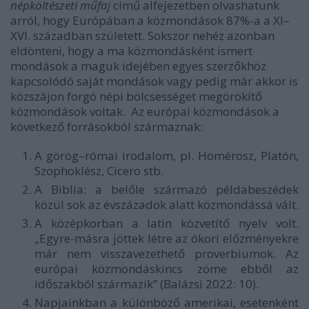
népköltészeti műfaj
című alfejezetben olvashatunk
arról, hogy Európában a közmondások 87%-a a XI–
XVI. században született. Sokszor nehéz azonban
eldönteni, hogy a ma közmondásként ismert
mondások a maguk idejében egyes szerzőkhöz
kapcsolódó saját mondások vagy pedig már akkor is
közszájon forgó népi bölcsességet megörökítő
közmondások voltak. Az európai közmondások a
következő forrásokból származnak:
A görög–római irodalom, pl. Homérosz, Platón,
Szophoklész, Cicero stb.
A Biblia: a belőle származó példabeszédek
közül sok az évszázadok alatt közmondássá vált.
A középkorban a latin közvetítő nyelv volt.
„Egyre-másra jöttek létre az ókori előzményekre
már nem visszavezethető proverbiumok. Az
európai közmondáskincs zöme ebből az
időszakból származik” (Balázsi 2022: 10).
Napjainkban a különböző amerikai, esetenként