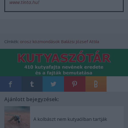
www.tinta.hu
!
Címkék:
orosz
közmondások
Balázsi József Attila
Ajánlott bejegyzések:
A kolbászt nem kutyaólban tartják