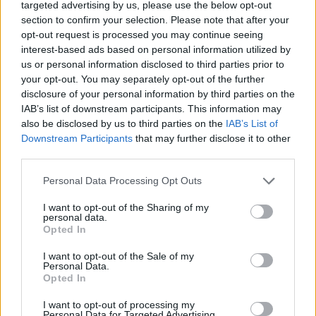
orosz lexikográfia kiemelkedő alakjának, Dalnak a
targeted advertising by us, please use the below opt-out
gyűjteménye (1862) 178 témakörben 30 130
section to confirm your selection. Please note that after your
közmondást tartalmaz. Dal szótárát követően azóta
opt-out request is processed you may continue seeing
sok orosz közmondásgyűjtemény és szótár jelent
interest-based ads based on personal information utilized by
meg.
us or personal information disclosed to third parties prior to
your opt-out. You may separately opt-out of the further
Balázsi tematikailag is osztályozza az orosz
disclosure of your personal information by third parties on the
közmondásokat, amelyek elsősorban a paraszti
IAB’s list of downstream participants. This information may
életre, foglalkozásokra, munkafolyamatokra
also be disclosed by us to third parties on the
IAB’s List of
vonatkoznak. Ezek a közmondások kezdetben csak
Downstream Participants
that may further disclose it to other
third parties.
szűkebb körben voltak ismertek, később
elterjedtebbé váltak. „Napjainkra az egykori
Please note that this website/app uses one or more Google
Personal Data Processing Opt Outs
mesterségbeli fogásokra utaló szókincs többnyire
services and may gather and store information including but
feledésbe merült, és csak a közmondás átvitt
not limited to your visit or usage behaviour. You may click to
I want to opt-out of the Sharing of my
értelme világos a mai használója számára” (Balázsi
personal data.
grant or deny consent to Google and its third-party tags to
Opted In
2022, 13). Ízelítőül nézzünk két közmondást,
use your data for below specified purposes in below Google
valamint a magyar szó szerinti jelentésüket és
consent section.
I want to opt-out of the Sale of my
magyar megfelelőiket!
Personal Data.
Opted In
Дружные сороки и гуся утащут
.
[Összetartó
I want to opt-out of processing my
szarkák a ludat is elvonszolják.]: ’a gyöngébbek is
Personal Data for Targeted Advertising.