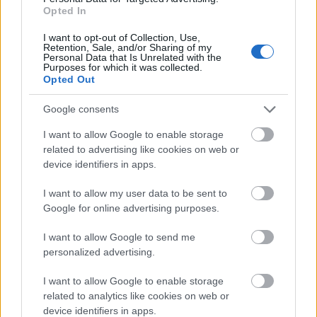
legyőzik az erőset, ha sokan vannak’. Magyar
Opted In
megfelelője:
Sok lúd disznót győz.
(rég 1598) ~
Sok
I want to opt-out of Collection, Use,
darázs a legfutóbb pariát is megöli.
(rég)
Retention, Sale, and/or Sharing of my
Personal Data that Is Unrelated with the
Purposes for which it was collected.
Своя рубашка ближе к телу
.
[A saját inged közelebb
Opted Out
van a testedhez]: ’mindenki a saját érdekét nézi’. ~
Közelebb az ing a subánál
(rég);
Ki-ki szereti a maga
Google consents
hasznát.
(rég)
I want to allow Google to enable storage
Balázsi példákat is hoz a közmondások használatára
related to advertising like cookies on web or
a latin, valamint az orosz irodalomból. Pl. lat
Tunica
device identifiers in apps.
pallio propior est
[Közelebb a tunika a köpenynél]
(Plautus: A három ezüstpénz – i. e. 195 u). A szótár
I want to allow my user data to be sent to
végén gazdag irodalomjegyzék áll, valamint az
Google for online advertising purposes.
idézetek forrásai. Igazi csemege a különböző idegen
I want to allow Google to send me
nyelvi szólások és a művelődéstörténeti
personalized advertising.
magyarázatok mutatója is.
I want to allow Google to enable storage
A közmondásszótárt főként azoknak ajánlom, akik
related to analytics like cookies on web or
tudnak oroszul, érdeklődnek az orosz kultúra iránt,
device identifiers in apps.
de azoknak is, akik vagy most tanulják az orosz