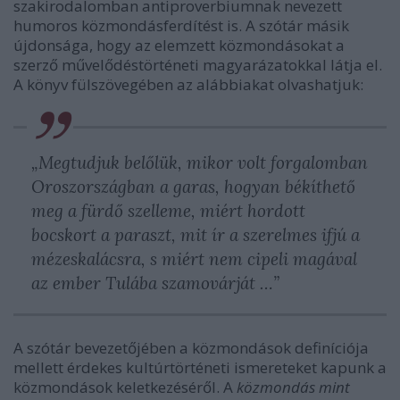
szakirodalomban antiproverbiumnak nevezett
humoros közmondásferdítést is. A szótár másik
újdonsága, hogy az elemzett közmondásokat a
szerző művelődéstörténeti magyarázatokkal látja el.
A könyv fülszövegében az alábbiakat olvashatjuk:
„Megtudjuk belőlük, mikor volt forgalomban
Oroszországban a garas, hogyan békíthető
meg a fürdő szelleme, miért hordott
bocskort a paraszt, mit ír a szerelmes ifjú a
mézeskalácsra, s miért nem cipeli magával
az ember Tulába szamovárját …”
A szótár bevezetőjében a közmondások definíciója
mellett érdekes kultúrtörténeti ismereteket kapunk a
közmondások keletkezéséről. A
közmondás mint