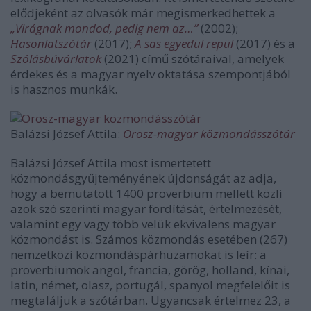
elődjeként az olvasók már megismerkedhettek a
„Virágnak mondod, pedig nem az…”
(2002);
Hasonlatszótár
(2017);
A sas egyedül repül
(2017) és a
Szólásbúvárlatok
(2021) című szótáraival, amelyek
érdekes és a magyar nyelv oktatása szempontjából
is hasznos munkák.
Balázsi József Attila:
Orosz-magyar közmondásszótár
Balázsi József Attila most ismertetett
közmondásgyűjteményének újdonságát az adja,
hogy a bemutatott 1400 proverbium mellett közli
azok szó szerinti magyar fordítását, értelmezését,
valamint egy vagy több velük ekvivalens magyar
közmondást is. Számos közmondás esetében (267)
nemzetközi közmondáspárhuzamokat is leír: a
proverbiumok angol, francia, görög, holland, kínai,
latin, német, olasz, portugál, spanyol megfelelőit is
megtaláljuk a szótárban. Ugyancsak értelmez 23, a