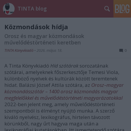
TINTA blog
Közmondások hídja
Orosz és magyar közmondások
művelődéstörténeti keretben
TINTA Könyvkiadó
•
2026. május 18.
0
A Tinta Könyvkiadó
Híd szótárak
sorozatának
szótárai, amelyeknek főszerkesztője Temesi Viola,
különböző nyelvek és kultúrák között teremtenek
hidat. Balázsi József Attila szótára, az
Orosz–magyar
közmondásszótár – 1400 orosz közmondás magyar
megfelelőkkel és művelődéstörténeti magyarázatokkal
2022-ben jelent meg, amely művelődéstörténeti
szempontból is élményt nyújtó munka. A szerző
kiváló nyelvész, lexikográfus, hirtelen távozott
körünkből, nagy űrt hagyva maga után a
lexikográfiai kutatásokban. Itt ismertetendő szótára