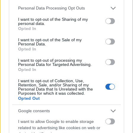
felkérésre hozzá intézett levelek szinte kivétel nélkül
Please note that this website/app uses one or more Google
Personal Data Processing Opt Outs
a boldogtalanságról szóltak. A kötetben
services and may gather and store information including but
megtalálható Csepeli György előszava (11–15. oldal)
not limited to your visit or usage behaviour. You may click to
I want to opt-out of the Sharing of my
personal data.
és Esterházy Péter lektori jelentése (209–211. oldal),
grant or deny consent to Google and its third-party tags to
Opted In
s köztük üres lapok (16–208) lapszámozással (alul,
use your data for below specified purposes in below Google
belül). Ami a szerzőket illeti (Esterházy, Friderikusz,
consent section.
I want to opt-out of the Sale of my
Personal Data.
Csepeli), semmi jellegzetesen közös nincs bennük,
Opted In
legfeljebb a celebek korabeli összefogásának
lehettünk tanúi, s ezúttal különösebben jelentős,
I want to opt-out of processing my
értelmes művet sem alkottak.
Personal Data for Targeted Advertising.
Opted In
I want to opt-out of Collection, Use,
Retention, Sale, and/or Sharing of my
Personal Data that Is Unrelated with the
Purposes for which it was collected.
Opted Out
Google consents
I want to allow Google to enable storage
related to advertising like cookies on web or