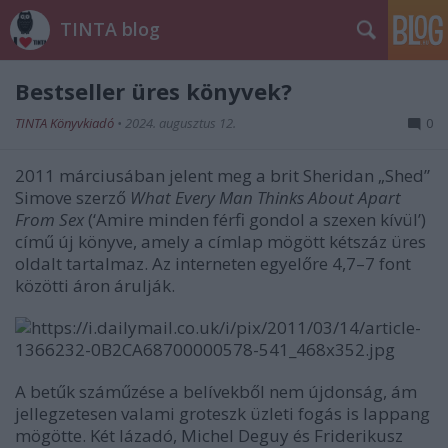
TINTA blog
Bestseller üres könyvek?
TINTA Könyvkiadó
•
2024. augusztus 12.
0
2011 márciusában jelent meg a brit Sheridan „Shed”
Simove szerző
What Every Man Thinks About Apart
From Sex
(‘Amire minden férfi gondol a szexen kívül’)
című új könyve, amely a címlap mögött kétszáz üres
oldalt tartalmaz. Az interneten egyelőre 4,7–7 font
közötti áron árulják.
A betűk száműzése a belívekből nem újdonság, ám
jellegzetesen valami groteszk üzleti fogás is lappang
mögötte. Két lázadó, Michel Deguy és Friderikusz