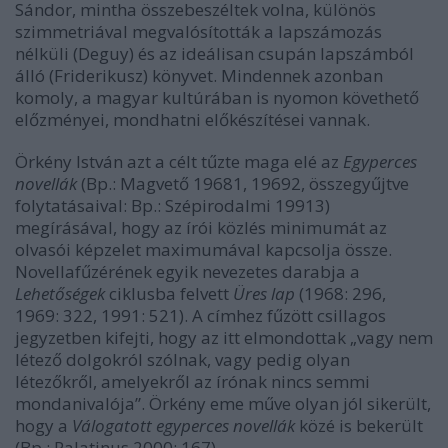
Sándor, mintha összebeszéltek volna, különös
szimmetriával megvalósították a lapszámozás
nélküli (Deguy) és az ideálisan csupán lapszámból
álló (Friderikusz) könyvet. Mindennek azonban
komoly, a magyar kultúrában is nyomon követhető
előzményei, mondhatni előkészítései vannak.
Örkény István azt a célt tűzte maga elé az
Egyperces
novellák
(Bp.: Magvető 19681, 19692, összegyűjtve
folytatásaival: Bp.: Szépirodalmi 19913)
megírásával, hogy az írói közlés minimumát az
olvasói képzelet maximumával kapcsolja össze.
Novellafűzérének egyik nevezetes darabja a
Lehetőségek
ciklusba felvett
Üres lap
(1968: 296,
1969: 322, 1991: 521). A címhez fűzött csillagos
jegyzetben kifejti, hogy az itt elmondottak „vagy nem
létező dolgokról szólnak, vagy pedig olyan
létezőkről, amelyekről az írónak nincs semmi
mondanivalója”. Örkény eme műve olyan jól sikerült,
hogy a
Válogatott egyperces novellák
közé is bekerült
(Bp.: Palatinus 2000: 167).