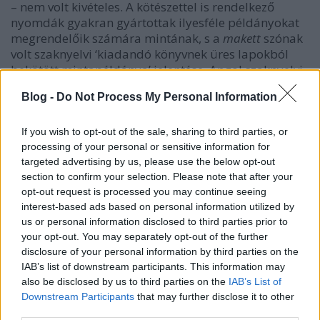
– nem volt kivételes. A kötészettel is rendelkező
nyomdák gyakran gyártottak ilyesféle példányokat
megrendelőik számára mintának, s a
makett
szónak
volt szaknyelvi ‘kiadandó könyvnek üres lapokból
bekötött mintapéldánya’ jelentése. Angol szaknyelvi
megfelelői a
blad
és a
mock-up
.
Blog -
Do Not Process My Personal Information
A normál könyvben, az európai kultúrában a
lapszámozás a főszöveg alá, az oldal aljára, s ott is
If you wish to opt-out of the sale, sharing to third parties, or
középre vagy kívülre, legfeljebb belülre kerül. Az
processing of your personal or sensitive information for
értelmetlenkedő hülyéskedés azonban
targeted advertising by us, please use the below opt-out
sokféleképpen lázad ez ellen az egész normális
section to confirm your selection. Please note that after your
opt-out request is processed you may continue seeing
gyakorlat ellen, aminek egészen enyhe formája az
interest-based ads based on personal information utilized by
archaizáló, az oldal tetején történő lapszámozás.
us or personal information disclosed to third parties prior to
your opt-out. You may separately opt-out of the further
Friderikusz Sándor
Ez egy tiszta jó könyv
című
disclosure of your personal information by third parties on the
magánkiadásban megjelent munkája (H. n.:
IAB’s list of downstream participants. This information may
Friderikusz Sándor 1988) „216 oldal arról, hogy a
also be disclosed by us to third parties on the
IAB’s List of
80-as évek végén mi mindentől boldog 825 magyar
Downstream Participants
that may further disclose it to other
ember?” (Ez áll a 3. oldalon, a szennycímlapon.)
third parties.
Friderikusz a boldogságról szeretett volna írni, de a