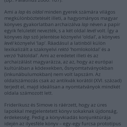
Ami a
lap
és
oldal
minden gyerek számára világos
megkülönböztetését illeti, a hagyományos magyar
könyves gyakorlatban archaizálva
lap
néven a papír
egyik felületét nevezték, s a két oldal
levél
volt. Így a
könyves
lap
szó jelentése köznyelvi ‘oldal’, a könyves
levél
köznyelvi ‘lap’. Ráadásul a latinból külön
lexikalizált a szaknyelvi
rektó
‘homlokoldal’ és a
verzó
‘hátoldal’. Ami az eredetet illeti és az
archaizálást magyarázza, az az, hogy az európai
kultúrában a kódexekben, ősnyomtatványokban
(inkunábulumokban) nem volt lapszám. Az
oldalszámozás csak az antikvák korától (XVI. század)
terjedt el, majd ideálisan a nyomtatványok mindkét
oldala számozott lett.
Friderikusz és Simove is ráérzett, hogy az üres
lapokkal megjelentetett könyv sokaknak újdonság,
érdekesség. Pedig a könyvkiadás konjunktúrája
idején az ilyesféle könyv – egy-egy furcsa prototípus