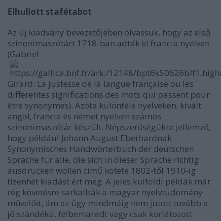
Elhullott stafétabot
Az új kiadvány bevezetőjében olvassuk, hogy az első
szinonimaszótárt 1718-ban adták ki francia nyelven
(Gabriel
Girard: La justesse de la langue française ou les
différentes significations des mots qui passent pour
être synonymes). Azóta különféle nyelveken, kivált
angol, francia és német nyelven számos
szinonimaszótár készült. Népszerűségükre jellemző,
hogy például Johann August Eberhardnak
Synonymisches Handwörterbuch der deutschen
Sprache für alle, die sich in dieser Sprache richtig
ausdrücken wollen című kötete 1802-től 1910-ig
tizenhét kiadást ért meg. A jeles külföldi példák már
rég követésre sarkallták a magyar nyelvtudomány
művelőit, ám az ügy mindmáig nem jutott tovább a
jó szándékú, félbemaradt vagy csak korlátozott