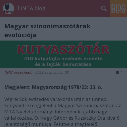
TINTA blog
Magyar szinonimaszótárak
evolúciója
TINTA Könyvkiadó
•
2023. szeptember 08.
1
Megjelent: Magyarország 1978/23: 23. o.
Végre! Sok évtizedes várakozás után az ünnepi
könyvhétre megjelent a Magyar Szinonimaszótár, az
MTA Nyelvtudományi Intézetének újabb nagy
vállalkozása, O. Nagy Gábor és Ruzsiczky Éva kiváló
jelentőségű munkája. Felütve a megfelelő