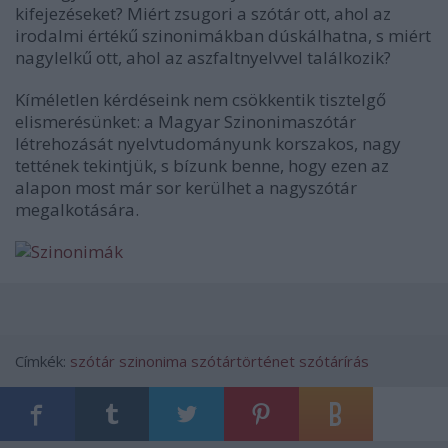
kifejezéseket? Miért zsugori a szótár ott, ahol az
irodalmi értékű szinonimákban dúskálhatna, s miért
nagylelkű ott, ahol az aszfaltnyelvvel találkozik?
Kíméletlen kérdéseink nem csökkentik tisztelgő
elismerésünket: a Magyar Szinonimaszótár
létrehozását nyelvtudományunk korszakos, nagy
tettének tekintjük, s bízunk benne, hogy ezen az
alapon most már sor kerülhet a nagyszótár
megalkotására.
Címkék:
szótár
szinonima
szótártörténet
szótárírás