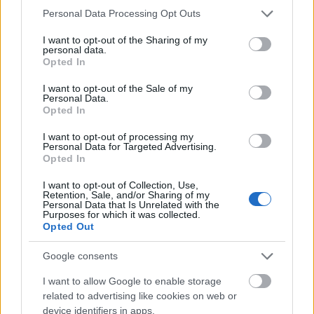
Please note that this website/app uses one or more Google
megszerkesztése. Alig felbecsülhető értékű
Personal Data Processing Opt Outs
services and may gather and store information including but
teljesítmény.
not limited to your visit or usage behaviour. You may click to
I want to opt-out of the Sharing of my
personal data.
grant or deny consent to Google and its third-party tags to
A különféle nyelveken eddig megjelent ilyen
Opted In
use your data for below specified purposes in below Google
szótárnak mind a szinonima fogalmának
consent section.
értelmezésében, mind pedig felépítésükben nagy
I want to opt-out of the Sale of my
Personal Data.
eltéréseket mutatnak. Van olyan, amely a címszóhoz
Opted In
tartozó rokon értelmű szavaknak puszta
felsorolására szorítkozik, s van olyan – magyarázó
I want to opt-out of processing my
Personal Data for Targeted Advertising.
szótár –, amely először kiemeli a szócsoport
Opted In
valamennyi tagjára érvényes, közös jegyeket, majd
rámutat az egyes szinonimák sajátos vonásaira,
I want to opt-out of Collection, Use,
Retention, Sale, and/or Sharing of my
jelentés, használati kör vagy stiláris érték
Personal Data that Is Unrelated with the
szempontjából. Némelyik szótár irodalmi
Purposes for which it was collected.
idézetekkel érzékelteti a különbségeket. Másutt a
Opted Out
példák a magyarázat szerepét töltik be. Nagy
Google consents
eltérések tapasztalhatók a kidolgozott szócikkek
számában is.
I want to allow Google to enable storage
related to advertising like cookies on web or
Harmincezer egység
device identifiers in apps.