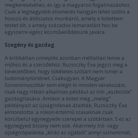
megkereséséhez, és így a magyaros fogalmazáshoz.
Csak a legnagyobb elismerés hangján lehet szólni a
hosszú és áldozatos munkáról, amely e kötetben
testet ölt, s amely százados lemaradást hoz be
egyszerre egész közművelődésünk javára.
Szegény és gazdag
A kritikátlan ünneplés azonban méltatlan lenne a
műhöz és a szerzőkhöz. Ruzsiczky Éva jegyzi meg a
bevezetőben, hogy tökéletes szótárt nem ismer a
tudománytörténet. Csakugyan. A Magyar
Szinonimaszótár sem elégít ki minden várakozást,
csak nagy ritkán alkalmas például az írói „eszközök”
gazdagítására. Amikor a kötet még „meleg”
példányait az újságíróknak átadták, Ruzsiczky Éva
elmondotta: a rokon értelmű szavaknak csak
körülbelül egynegyede szerepel a szótárban. S ez az
egynegyed bizony nem sok. Akármely író- vagy
újságírópalánta „kiráz az ujjából” annyi szinonimát,