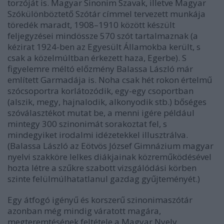
torzóját is. Magyar Sinonim Szavak, illetve Magyar
Szókülönböztető Szótár címmel tervezett munkája
töredék maradt, 1908–1910 között készült
feljegyzései mindössze 570 szót tartalmaznak (a
kézirat 1924-ben az Egyesült Államokba került, s
csak a közelmúltban érkezett haza, Egerbe). S
figyelemre méltó előzmény Balassa László már
említett Garmadája is. Noha csak hét rokon értelmű
szócsoportra korlátozódik, egy-egy csoportban
(alszik, megy, hajnalodik, alkonyodik stb.) bőséges
szóválasztékot mutat be, a menni igére például
mintegy 300 szinonimát sorakoztat fel, s
mindegyiket irodalmi idézetekkel illusztrálva.
(Balassa László az Eötvös József Gimnázium magyar
nyelvi szakköre lelkes diákjainak közreműködésével
hozta létre a szűkre szabott vizsgálódási körben
szinte felülmúlhatatlanul gazdag gyűjteményét.)
Egy átfogó igényű és korszerű szinonimaszótár
azonban még mindig váratott magára,
megteremtésének feltétele a Magyar Nyelv