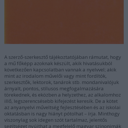
A szerző-szerkesztő tájékoztatójában rámutat, hogy
a mű főképp azoknak készült, akik hivatásukból
következően kapcsolatban vannak a nyelvvel; akik
mint az irodalom művelői vagy mint fordítók,
szerkesztők, lektorok, tanárok stb. mondanivalójuk
árnyalt, pontos, stílusos megfogalmazására
törekednek, és eközben a helyzethez, az alkalomhoz
illő, legszerencsésebb kifejezést keresik. De a kötet
az anyanyelvi műveltség fejlesztésében és az iskolai
oktatásban is nagy hiányt pótolhat – írja. Minthogy
viszonylag sok idegen szót tartalmaz, jelentős
segítséget nyújthat a megfelelő magyar szinonimák