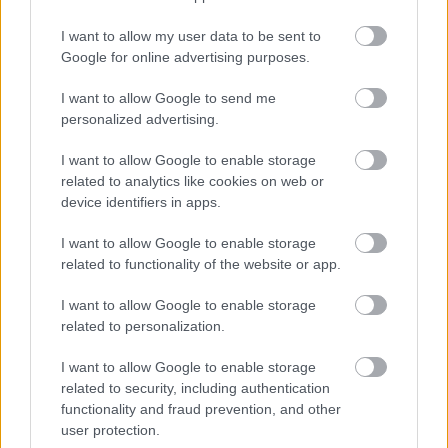
A Magyar Szinonimaszótár mintegy harmincezer
I want to allow my user data to be sent to
rokon értelmű lexikai egységet tartalmaz, tizenkét és
Google for online advertising purposes.
fél ezernyi címszó köré csoportosítva. Elsősorban
azok a lexikai egységek kerültek a szótárba, amelyek
I want to allow Google to send me
jelentésük, fogalmi tartalmuk szerint közel állnak
personalized advertising.
egymáshoz, csupán kis mértékben, árnyalatilag
különböznek egymástól, és a kommunikációban
I want to allow Google to enable storage
hasonló szerepet töltenek be, vagyis azonos
related to analytics like cookies on web or
helyzetekben, szószerkezetekben,
device identifiers in apps.
szövegkörnyezetben használatosak. Ahol szükséges,
I want to allow Google to enable storage
a szótár a címszó és a mellette feltüntetett
related to functionality of the website or app.
szinonimák között fennálló tartalmi, hangulati és
egyéb különbségekre utalások formájában
I want to allow Google to enable storage
figyelmeztet. Olykor példával világítja meg egy-egy
related to personalization.
szinonimának a címszóéval egyező vagy attól eltérő
használati körét. Mindebből következik, hogy a
I want to allow Google to enable storage
szótár feltételezi a szavak jelentésének ismeretét,
related to security, including authentication
tehát nem kíván egyszersmind értelmező szótári
functionality and fraud prevention, and other
funkciót is ellátni.
user protection.