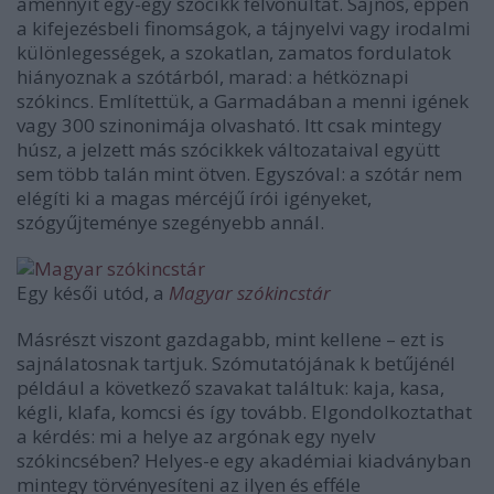
amennyit egy-egy szócikk felvonultat. Sajnos, éppen
a kifejezésbeli finomságok, a tájnyelvi vagy irodalmi
különlegességek, a szokatlan, zamatos fordulatok
hiányoznak a szótárból, marad: a hétköznapi
szókincs. Említettük, a Garmadában a menni igének
vagy 300 szinonimája olvasható. Itt csak mintegy
húsz, a jelzett más szócikkek változataival együtt
sem több talán mint ötven. Egyszóval: a szótár nem
elégíti ki a magas mércéjű írói igényeket,
szógyűjteménye szegényebb annál.
Egy késői utód, a
Magyar szókincstár
Másrészt viszont gazdagabb, mint kellene – ezt is
sajnálatosnak tartjuk. Szómutatójának k betűjénél
például a következő szavakat találtuk: kaja, kasa,
kégli, klafa, komcsi és így tovább. Elgondolkoztathat
a kérdés: mi a helye az argónak egy nyelv
szókincsében? Helyes-e egy akadémiai kiadványban
mintegy törvényesíteni az ilyen és efféle