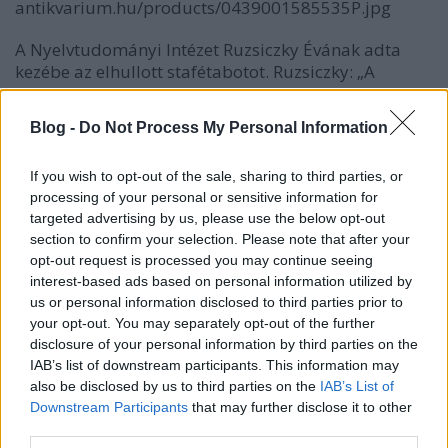
A Nyelvtudományi Intézet Ruzsiczky Évának adta
kezébe az elhullott stafétabotot. Ruzsiczky: „A
munka átvételekor a nagy szótár folytatására a
feltételek nem látszottak biztosítottnak. Ugyanakkor
Blog -
Do Not Process My Personal Information
a szinonimaszótár iránti érdeklődés egyre
fokozódott, sőt már-már valószínűtlenül nagy
If you wish to opt-out of the sale, sharing to third parties, or
méreteket öltött. Ebben a helyzetben nem
processing of your personal or sensitive information for
minősülhetett az igények kielégítésére elegendőnek
targeted advertising by us, please use the below opt-out
az O. Nagy Gábor által is csak átmeneti
section to confirm your selection. Please note that after your
megoldásnak szánt kis szótár tető alá hozása. Így
opt-out request is processed you may continue seeing
került sor pusztán a keretek kitágításával – a
interest-based ads based on personal information utilized by
tervezett nagy és kis szótár helyett közbülső
us or personal information disclosed to third parties prior to
megoldásként – ennek, a műfajában kéziszótár
your opt-out. You may separately opt-out of the further
jellegű változatnak a kidolgozására.” A koncepció
disclosure of your personal information by third parties on the
tehát O. Nagytól származik, tőle maradt hátra a
IAB’s list of downstream participants. This information may
szótár törzsanyagának terjedelemre csaknem
also be disclosed by us to third parties on the
IAB’s List of
negyven százaléka, első megfogalmazásban,
Downstream Participants
that may further disclose it to other
Ruzsiczky Évára hárult viszont a többi szócikk
third parties.
megírása, a kézirat egységesítése és