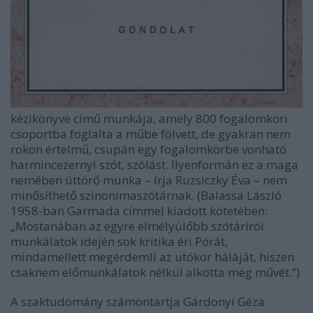
kézikönyve című munkája, amely 800 fogalomköri
csoportba foglalta a műbe fölvett, de gyakran nem
rokon értelmű, csupán egy fogalomkörbe vonható
harmincezernyi szót, szólást. Ilyenformán ez a maga
nemében úttörő munka – írja Ruzsiczky Éva – nem
minősíthető szinonimaszótárnak. (Balassa László
1958-ban Garmada címmel kiadott kötetében:
„Mostanában az egyre elmélyülőbb szótárírói
munkálatok idején sok kritika éri Pórát,
mindamellett megérdemli az utókor háláját, hiszen
csaknem előmunkálatok nélkül alkotta meg művét.”)
A szaktudomány számontartja Gárdonyi Géza