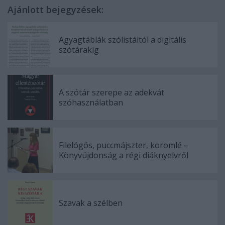
Ajánlott bejegyzések:
Agyagtáblák szólistáitól a digitális
szótárakig
A szótár szerepe az adekvát
szóhasználatban
Filelógós, puccmájszter, koromlé –
Könyvújdonság a régi diáknyelvről
Szavak a szélben