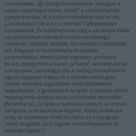
címszavakat, így is fogalmazhatnánk: elhagyta a
sajtót, napvilágot látott, „kijött” a rokon értelmű
szavak szótára. Itt a stiláris minősítés szerint vál
(„választékos”) és biz („bizalmas”) kifejezéseket
használtunk. De bővíthetnénk még a variánsok körét
az utalásokban szereplő címszavak idevágó
szavaival, például: kiadták, közzétették publikálták
stb. Magunk is hozzátehetnénk további
szinonimákat, hamarjában régiesen: ponyvára
került, pongyolán: a kiadó „kihozta”, közhelyszerűen:
a könyvpiac újdonsága stb. A lényeg mindenesetre
egy és ugyanaz: elkészült a minden tollforgató
ember számára úgyszólván nélkülözhetetlen
segédeszköz, a gondolatok árnyalt, szabatos, találó
megfogalmazásához kalauzul hívható kéziszótár.
(Kosztolányi: „A nyelv a tudósnak ereklye, az írónak
hangszer, a hírlapírónak fegyver. Közös érdekünk,
hogy ez az ereklye minél tisztább, ez a hangszer
minél zengőbb, ez a fegyver minél fényesebb és
élesebb legyen.”)