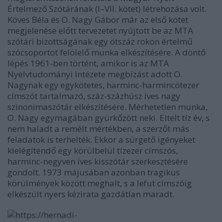
Értelmező Szótárának (I–VII. kötet) létrehozása volt.
Köves Béla és O. Nagy Gábor már az első kötet
megjelenése előtt tervezetet nyújtott be az MTA
szótári bizottságának egy ötszáz rokon értelmű
szócsoportot felölelő munka elkészítésére. A döntő
lépés 1961-ben történt, amikor is az MTA
Nyelvtudományi Intézete megbízást adott O.
Nagynak egy egykötetes, harminc-harmincötezer
címszót tartalmazó, száz-százhúsz íves nagy
szinonimaszótár elkészítésére. Mérhetetlen munka,
O. Nagy egymagában gyürkőzött neki. Eltelt tíz év, s
nem haladt a remélt mértékben, a szerzőt más
feladatok is terhelték. Ekkor a sürgető igényeket
kielégítendő egy körülbelül tízezer címszós,
harminc-negyven íves kisszótár szerkesztésére
gondolt. 1973 májusában azonban tragikus
körülmények között meghalt, s a lefut címszóig
elkészült nyers kézirata gazdátlan maradt.