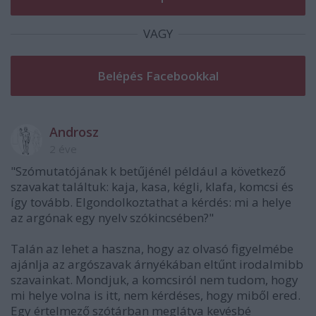
VAGY
Androsz
2 éve
"Szómutatójának k betűjénél például a következő
szavakat találtuk: kaja, kasa, kégli, klafa, komcsi és
így tovább. Elgondolkoztathat a kérdés: mi a helye
az argónak egy nyelv szókincsében?"
Talán az lehet a haszna, hogy az olvasó figyelmébe
ajánlja az argószavak árnyékában eltűnt irodalmibb
szavainkat. Mondjuk, a komcsiról nem tudom, hogy
mi helye volna is itt, nem kérdéses, hogy miből ered.
Egy értelmező szótárban meglátva kevésbé