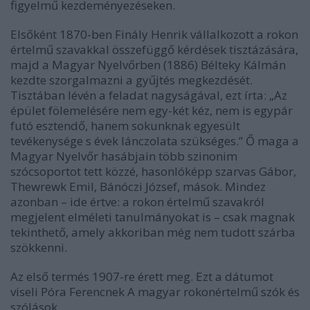
figyelmű kezdeményezéseken.
Elsőként 1870-ben Finály Henrik vállalkozott a rokon
értelmű szavakkal összefüggő kérdések tisztázására,
majd a Magyar Nyelvőrben (1886) Bélteky Kálmán
kezdte szorgalmazni a gyűjtés megkezdését.
Tisztában lévén a feladat nagyságával, ezt írta: „Az
épület fölemelésére nem egy-két kéz, nem is egypár
futó esztendő, hanem sokunknak egyesült
tevékenysége s évek lánczolata szükséges.” Ő maga a
Magyar Nyelvőr hasábjain több szinonim
szócsoportot tett közzé, hasonlóképp szarvas Gábor,
Thewrewk Emil, Bánóczi József, mások. Mindez
azonban – ide értve: a rokon értelmű szavakról
megjelent elméleti tanulmányokat is – csak magnak
tekinthető, amely akkoriban még nem tudott szárba
szökkenni.
Az első termés 1907-re érett meg. Ezt a dátumot
viseli Póra Ferencnek A magyar rokonértelmű szók és
szólások