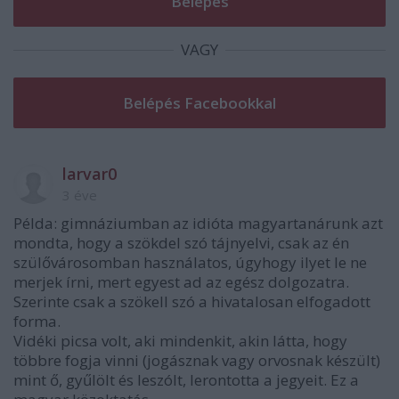
VAGY
larvar0
3 éve
Példa: gimnáziumban az idióta magyartanárunk azt
mondta, hogy a szökdel szó tájnyelvi, csak az én
szülővárosomban használatos, úgyhogy ilyet le ne
merjek írni, mert egyest ad az egész dolgozatra.
Szerinte csak a szökell szó a hivatalosan elfogadott
forma.
Vidéki picsa volt, aki mindenkit, akin látta, hogy
többre fogja vinni (jogásznak vagy orvosnak készült)
mint ő, gyűlölt és leszólt, lerontotta a jegyeit. Ez a