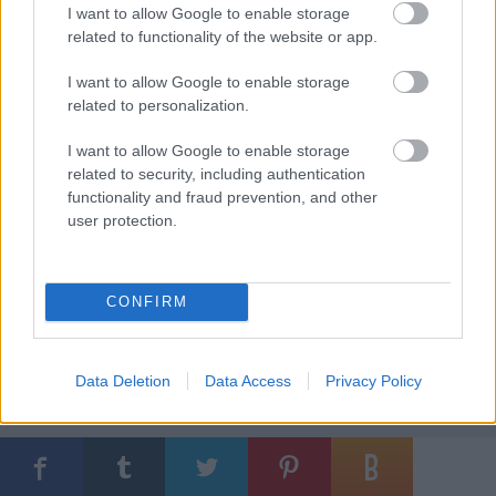
I want to allow Google to enable storage
related to functionality of the website or app.
I want to allow Google to enable storage
related to personalization.
Parapatics Andrea:
A magyar nyelv regionalitása
I want to allow Google to enable storage
és a köznevelés. Tények, problémák, javaslatok.
related to security, including authentication
Tinta Könyvkiadó, Budapest, 2020. 136 oldal
functionality and fraud prevention, and other
user protection.
CONFIRM
Data Deletion
Data Access
Privacy Policy
Címkék:
nevelés
népnyelv
regionalizmus
tájszavak
nyelvjárások
Parapatics Andrea