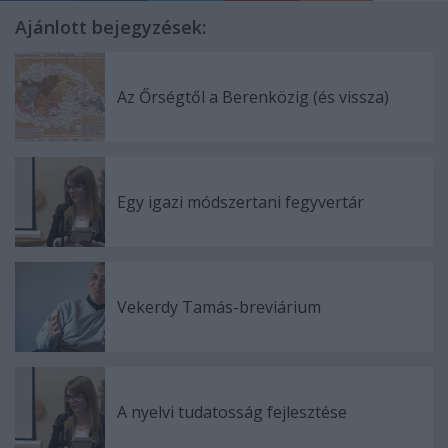
Ajánlott bejegyzések:
Az Őrségtől a Berenközig (és vissza)
Egy igazi módszertani fegyvertár
Vekerdy Tamás-breviárium
A nyelvi tudatosság fejlesztése