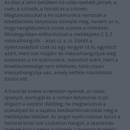
Az élen a latin betűkkel író szláv nyelvek járnak, a
cseh, a szlovák, a horvát és a szlovén.
Megtanulásukat a mi számunkra nemcsak a
következetes helyesírás könnyíti meg, hanem az is,
hogy hangkészletük szinte azonos a miénkkel.
Mindegyikben előfordulnak a mellékjeles
č, š, ž
mássalhangzók – azaz
cs, s, zs
. Ebből a
nyelvcsaládból csak az egy lengyel üt ki, egyrészt
azért, mert sok magán- és mássalhangzójuk elég
szokatlan a mi számunkra, másrészt azért, mert a
következetessége sem tökéletes, több olyan
mássalhangzója van, amely kétféle írásmóddal
fordul elő.
A franciát kivéve a neolatin nyelvek, az olasz,
spanyol, portugál és a román helyesírás is jól
eligazít a kiejtést illetőleg, ha megtanultuk a
szabályait és a sajátos betűkombinációkat meg a
mellékjeles betűket. Az angol nyelv rokonai közül a
holland kínál sok szokatlan hangot, a skandináv
nyelvek közül pedig a dánnak a hangzását nehéz