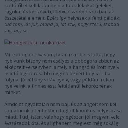
szótőtől el kell különíteni a toldalékokat (jeleket,
ragokat és képzőket), illetve összetett szókban az
összetétel elemeit. Ezért így helyesek a fenti példák:
tud-tam, lát-juk, mond-ja, lát-szik, nagy-szerű, szabad-
ság, úgy-se
.
Mire idáig ér olvasóm, talán már be is látta, hogy
nyelvünk bizony nem esélyes a dobogóra ebben az
elképzelt versenyben, amely a hangzó és írott nyelv
lehető legszorosabb megfeleléséért folyna – ha
folyna. Jó néhány szláv nyelv, vagy például rokon
nyelveink, a finn és észt feltétlenül leköröznének
minket.
Ámde ez egyáltalán nem baj. És az angolt sem kell
sajnálnunk a fentiekben taglalt kaotikus helyesírása
miatt. Tudj isten, valahogy egészen jól megvan vele
évszázadok óta, és alighanem meglesz még sokáig,