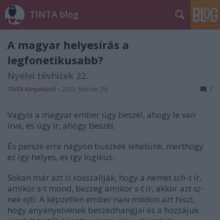
TINTA blog
A magyar helyesírás a
legfonetikusabb?
Nyelvi tévhitek 22.
TINTA Könyvkiadó
•
2023. február 24.
1
Vagyis a magyar ember úgy beszél, ahogy le van
írva, és úgy ír, ahogy beszél.
És persze erre nagyon büszkék lehetünk, merthogy
ez így helyes, és így logikus.
Sokan már azt is rosszallják, hogy a német
sch
-t ír,
amikor
s
-t mond, bezzeg amikor
s
-t ír, akkor azt
sz
-
nek ejti. A képzetlen ember naiv módon azt hiszi,
hogy anyanyelvének beszédhangjai és a hozzájuk