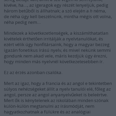
kivéve, ha…, az igeragok egy részét lenyeljük, pedig
három betűből is állhatnak; a szó elején a
h
néma,
de néha úgy kell beszélnünk, mintha mégis ott volna,
néha pedig nem…
Mindezek a következetlenségek, a kiszámíthatatlan
kivételek érthetően irritálják a nyelvtanulókat, és
ezért vélik úgy honfitársaink, hogy a magyar bezzeg
igazán fonetikus írású nyelv, és mivel nekünk semmi
gondunk nem akad vele, máris kezdjük úgy érezni,
hogy minden más nyelvnél következetesebben ír.
Ez az érzés azonban csalóka.
Mert az igaz, hogy a francia és az angol e tekintetben
súlyos nehézségeket állít a nyelv tanulói elé, főleg az
angol, persze az angol anyanyelvűeket is beleértve.
Mert ők is kénytelenek az iskolában minden szónak
külön-külön megtanulni az írásmódját, nem
hagyatkozhatnak a fülükre és az analógiai