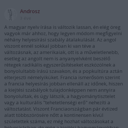
Androsz
3 éve
A magyar nyelv írása is változik lassan, én elég öreg
vagyok már ahhoz, hogy legyen módom megfigyelni
néhány helyesírási szabály átalakulását. Az angol
viszont ennél sokkal jobban ki van téve a
változásnak, az amerikaiak, ott is a műveletlenebb,
esetleg az angolt nem is anyanyelvként beszélő
rétegek radikális egyszerűsítéseket eszközölnek a
bonyolultabb írású szavakon, és a popkultúra aztán
elterjeszti némelyiküket. Francia ismerősöm szerint
a francia helyesírás jobban ellenáll az időnek, hiszen
a kiejtési szabályok tulajdonképpen nem annyira
bonyolultak, és úgy látszik, a hagyománytisztelet
vagy a kulturális "tehetetlenségi erő" nehezíti a
változtatást. Viszont Franciaországban pár évtized
alatt többszörösére nőtt a kontinensen kívül
születettek száma, ez még hozhat változásokat a
helyesírásban, de még a kiejtési hagyományokban