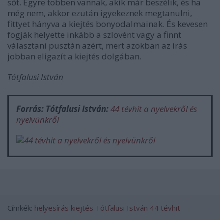
sőt. Egyre többen vannak, akik már beszélik, és ha
még nem, akkor ezután igyekeznek megtanulni,
fittyet hányva a kiejtés bonyodalmainak. És kevesen
fogják helyette inkább a szlovént vagy a finnt
választani pusztán azért, mert azokban az írás
jobban eligazít a kiejtés dolgában.
Tótfalusi István
Forrás: Tótfalusi István:
44 tévhit a nyelvekről és
nyelvünkről
Címkék:
helyesírás
kiejtés
Tótfalusi István
44 tévhit