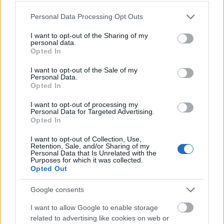
hangot minden esetben
j
betűvel írni.
Please note that this website/app uses one or more Google
Personal Data Processing Opt Outs
services and may gather and store information including but
Valóban… de azért az eredménye… nem nézne ki egy
not limited to your visit or usage behaviour. You may click to
I want to opt-out of the Sharing of my
kicsit
hüjén
?
personal data.
grant or deny consent to Google and its third-party tags to
Opted In
use your data for below specified purposes in below Google
De bizony!
consent section.
I want to opt-out of the Sale of my
Personal Data.
Talán nem mindenki tudja, hogy az a bizonyos
ly
Opted In
azért maradt fenn ilyen makacsul írásunkban, mert
I want to opt-out of processing my
sokáig önálló hangot jelölt, amely a magyar
Personal Data for Targeted Advertising.
nyelvterület jelentős részén létezett, leginkább
lj
Opted In
módjára hangzott. Írásmódja is jelzi, hogy
palatalizált mássalhangzóink, a
gy, ny
és
ty
I want to opt-out of Collection, Use,
Retention, Sale, and/or Sharing of my
sorozatába illik, amelyeknek a képzésekor a nyelv a
Personal Data that Is Unrelated with the
Purposes for which it was collected.
szájpadlást, a palatumot érinti. A
lj
csak
Opted Out
megközelítően jellemzi a
ly
eredeti hangját, ahogy a
dj, nj
és
tj
is csupán „vázlata” a
gy-, ny-, ty
-nek, mankó,
Google consents
hogy pl. egy idegen megtanulja helyesen kiejteni
őket, teljes összeolvadással. Ez a hang egyébként
I want to allow Google to enable storage
megvan két ismert európai nyelvben, az olaszban és
related to advertising like cookies on web or