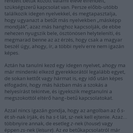
rendelt betűk között valami eleve elrendelt,
szükségszerű kapcsolat van. Persze előbb-utóbb
találkozik idegen nyelvekkel, és megtapasztalja,
hogy ugyanazt a betűt más nyelvekben „másképp
mondják”, azaz más hanghoz kapcsolják, de ebbe
nehezen nyugszik bele, ösztönösen helyteleníti, és
megmarad benne az az érzés, hogy csak a magyar
beszél úgy, ahogy, ír, a többi nyelv erre nem igazán
képes.
Aztán ha tanulni kezd egy idegen nyelvet, ahogy ma
már mindenki elkezd gyerekkorától legalább egyet,
de sokan kettőt vagy hármat is, egy idő után képes
elfogadni, hogy más házban más a szokás a
helyesírást tekintve, és igyekszik megtanulni a
megszokottól eltérő hang–betű kapcsolatokat.
Azzal nincs igazán gondja, hogy az angolban az ő
s
-
ét
sh
-nak írják, és ha
s
-t lát,
sz
-nek kell ejtenie. Azaz…
többnyire annak, de esetleg
z
-nek (
house
) vagy
éppen
zs
-nek (
leisure
). Az
ea
betűkapcsolatról már