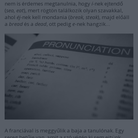
nem is érdemes megtanulnia, hogy
í
-nek ejtendő
(
sea, eat
), mert rögtön találkozik olyan szavakkal,
ahol
éj
-nek kell mondania (
break, steak
), majd előáll
a
bread
és a
dead
, ott pedig
e
-nek hangzik…
A franciával is meggyűlik a baja a tanulónak. Egy
sereg betűje van, amit a szó végén ki sem ejtünk,