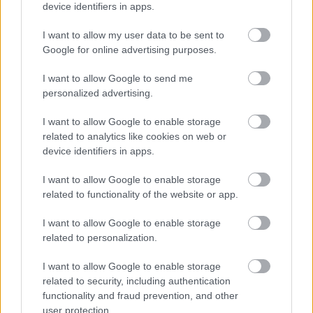
a spanyolban; az előbbiben
gli
az írásmódja (pl.
device identifiers in apps.
moglie
’feleség’), az utóbbiban
ll
(mint
allá
’ott’).
I want to allow my user data to be sent to
Ez az egybeolvadt
ly
hang sok nyelvjárásunkban élt
Google for online advertising purposes.
sokáig, de idővel némelyikben elváltozott. Egyes
I want to allow Google to send me
vidékeken elveszítette palatális elemét, és egyszerű
l
personalized advertising.
maradt belőle. Én még jól emlékszem Tolnában
született nagyapámra, aki mérgében így kiáltott
I want to allow Google to enable storage
rám:
Ollan pofot kapsz tőlem, hüle kölök, hogy
related to analytics like cookies on web or
megemlegeted!
... Más vidékeken viszont épp az
l
tűnt
device identifiers in apps.
el ebből a hangból, és maradt a puszta zöngés
palatális réshang, a
j
. Ez a változás pedig éppen
I want to allow Google to enable storage
abban a közép-magyarországi dialektusban
related to functionality of the website or app.
következett be, amelyhez a fővárosi nyelv is tartozik,
ennek pedig döntő befolyása van a mértékadó
I want to allow Google to enable storage
magyar köznyelvre, tehát a
ly
megmaradt helyesírási
related to personalization.
kuriózum gyanánt, és nem túl valószínű, hogy ez a
helyzet megváltozzék.
I want to allow Google to enable storage
related to security, including authentication
functionality and fraud prevention, and other
user protection.