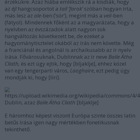
érzékükre. Azaz hiába emlékszik rá a kisdiák, hogy
az
éjl
hangcsoportot a
tail ’farok’
szóban hogyan írta,
más lesz az
ale
-ben (’sör’), megint más a
veil
-ben
(fátyol). Mindennek főként az a magyarázata, hogy a
nyelvben az évszázadok alatt nagyon sok
hangváltozás következett be, de ezeket a
hagyománytisztelet okából az írás nem követte. Még
a franciánál és angolnál is archaikusabb az ír nyelv
írása. Fővárosuknak, Dublinnak az ír neve
Baile Átha
Cliath,
és ezt úgy ejtik, hogy [bljaklje], ehhez közel
van egy tengerparti város,
Laoghaire
, ezt pedig úgy
mondják ki, hogy [líri].
Dublin, azaz
Baile Átha Cliath
[bljaklje]
E háromhoz képest viszont Európa szinte összes latin
betűs írása igen nagy mértékben fonetikusnak
tekinthető.