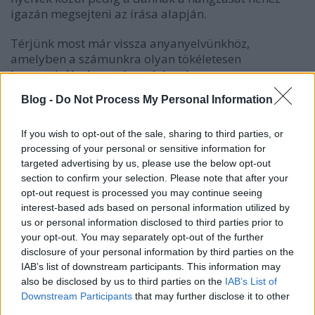
igazán megsejteni az írása alapján.
Térjünk most már vissza anyanyelvünkhöz,
amelyben a számunkra olyan tökéletesen
harmonizál a hangzás az írással.
Blog -
Do Not Process My Personal Information
Vagy talán mégsem olyan tökéletes az a harmónia?
Nem lenne elegáns, ha rögtön a
j
és az
ly
If you wish to opt-out of the sale, sharing to third parties, or
kettősségére terelném a szót, amely nem csak a
processing of your personal or sensitive information for
kisiskolások életét keseríti egy ideig, de a gondja
targeted advertising by us, please use the below opt-out
sokakat a felnőtt korig is elkísér.
section to confirm your selection. Please note that after your
opt-out request is processed you may continue seeing
interest-based ads based on personal information utilized by
us or personal information disclosed to third parties prior to
your opt-out. You may separately opt-out of the further
disclosure of your personal information by third parties on the
És mégis kénytelen vagyok vele.
IAB’s list of downstream participants. This information may
also be disclosed by us to third parties on the
IAB’s List of
Nemegyszer felmerült már a helyesírási
Downstream Participants
that may further disclose it to other
módosítások vitáiban a szakemberek között is, hogy
third parties.
a legjobb volna eltüntetni ezt a különbséget, és a
j