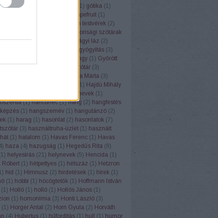
(
1
)
górugrány
(
1
)
Gósy Mária
(
1
)
gótika
(
1
)
1
)
grafit
(
1
)
grammatika
(
5
)
grapefruit
(
1
)
(
1
)
Grétsy László
(
103
)
Grimm testvérek
(
2
)
1
)
gulipán
(
1
)
Gundel
(
1
)
gyakorisági szótárak
z
(
6
)
gyereknyelv
(
1
)
gyermekágyi láz
(
2
)
(
1
)
gyógyhatású növények
(
8
)
gyógyítás
(
3
)
vény
(
7
)
gyógyszertár
(
1
)
gyöngy
(
1
)
Győrött
ölcsnevek
(
4
)
gyümölcsnévszótár
(
3
)
sök
(
3
)
gyurgyalag
(
2
)
H. Varga Márta
(
3
)
Lea
(
2
)
háború
(
2
)
Hadrianus
(
1
)
Hajdú Mihály
(
1
)
hálátlanság
(
1
)
hall
(
1
)
halnevek
(
1
)
ószerda
(
1
)
hancúrléc
(
1
)
hang
(
2
)
hangfestés
képzés
(
1
)
hangszernév
(
1
)
hangutánzó
(
2
)
ek
(
1
)
harag
(
1
)
hasonlat
(
2
)
hasonlatok
(
7
)
tszótár
(
3
)
használtruha-üzlet
(
1
)
használt
hát
(
1
)
hatalom
(
1
)
Havas Ferenc
(
1
)
Havas
4
)
haza
(
4
)
hazugság
(
1
)
Hegedűs Rita
(
8
)
(
1
)
helyesírás
(
21
)
helynevek
(
5
)
Hencida
(
1
)
 Róbert
(
1
)
hétpettyes
(
1
)
hétszáz
(
1
)
Hetzron
1
)
híd
(
1
)
Himnusz
(
2
)
hirdetések
(
1
)
hírek
(
1
)
hó
(
1
)
hobbi
(
1
)
höcögtetők
(
1
)
Hoffmann István
(
1
)
Holló
(
1
)
holló
(
1
)
Hollós János
(
1
)
ion
(
1
)
homonímia
(
3
)
Honti László
(
3
)
(
1
)
Horger Antal
(
2
)
Horn Gyula
(
2
)
Horváth
án
(
4
)
Hubertus
(
1
)
hűfordítás
(
1
)
hull
(
1
)
humor