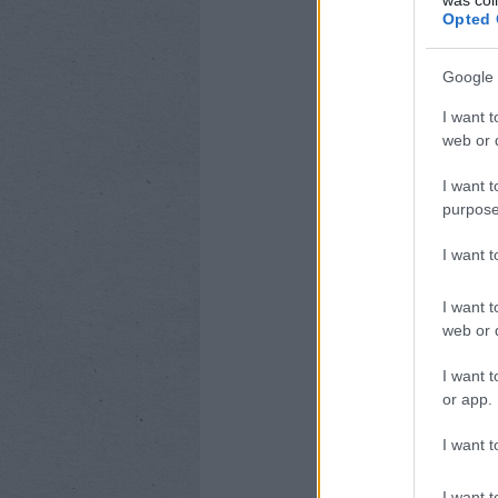
szótára, amely köz
Opted 
Miltontól, Shakespe
ma is korszerű néze
Google 
folyton-folyvást vált
zsargonról azonban
I want t
kihagyta szótáráb
web or d
zsargonszavak, amel
nyelv tartós anyagán
I want t
bevenni.”
purpose
I want 
I want t
web or d
I want t
or app.
I want t
I want t