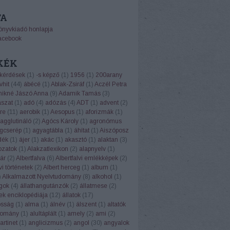
TA
önyvkiadó honlapja
acebook
KÉK
 kérdések
(
1
)
-s képző
(
1
)
1956
(
1
)
200arany
vhit
(
44
)
ábécé
(
1
)
Ablak-Zsiráf
(
1
)
Aczél Petra
ikné Jászó Anna
(
9
)
Adamik Tamás
(
3
)
ászat
(
1
)
adó
(
4
)
adózás
(
4
)
ADT
(
1
)
advent
(
2
)
re
(
11
)
aerobik
(
1
)
Aesopus
(
1
)
aforizmák
(
1
)
agglutináló
(
2
)
Agócs Károly
(
1
)
agronómus
gcserép
(
1
)
agyagtábla
(
1
)
áhítat
(
1
)
Aiszóposz
dék
(
1
)
ájer
(
1
)
akác
(
1
)
akasztó
(
1
)
alaktan
(
3
)
ozatok
(
1
)
Alakzatlexikon
(
2
)
alapnyelv
(
1
)
ár
(
2
)
Albertfalva
(
6
)
Albertfalvi emlékképek
(
2
)
vi történetek
(
2
)
Albert herceg
(
1
)
album
(
1
)
)
Alkalmazott Nyelvtudomány
(
8
)
alkohol
(
1
)
ngok
(
4
)
állathangutánzók
(
2
)
állatmese
(
2
)
ek enciklopédiája
(
12
)
állatok
(
17
)
osság
(
1
)
alma
(
1
)
álnév
(
1
)
álszent
(
1
)
altatók
domány
(
1
)
alultáplált
(
1
)
amely
(
2
)
ami
(
2
)
rtinet
(
1
)
anglicizmus
(
2
)
angol
(
30
)
angyalok