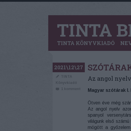
TINTA B
TINTA KÖNYVKIADÓ
NEV
SZÓTÁRA
2021\12\27
TINTA
Az angol nyelv
Könyvkiadó
1
komment
Magyar szótárak I.
Ötven éve még számo
Az angol nyelv azo
spanyol versenytár
világunk első számú
mögött a győzelem