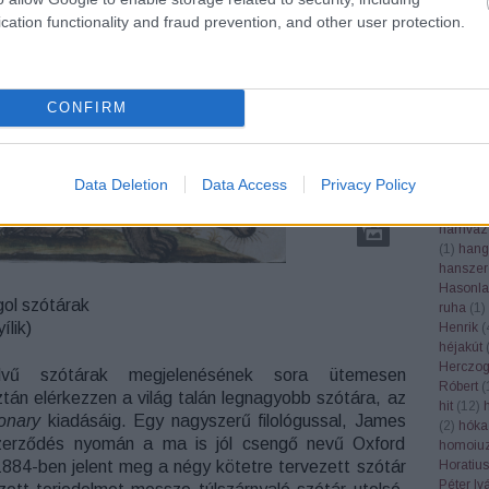
Google
cation functionality and fraud prevention, and other user protection.
grafika
(
grépfrút
gubacs
(
(
1
)
gyás
CONFIRM
gyertek
gyógynö
(
1
)
gyüm
gyümölc
Data Deletion
Data Access
Privacy Policy
Haader 
(
1
)
hála
hamvaz
(
1
)
hang
hanszer
Hasonla
ol szótárak
ruha
(
1
)
ílik)
Henrik
(
héjakút
Herczog
lvű szótárak megjelenésének sora ütemesen
Róbert
(
ztán elérkezzen a világ talán legnagyobb szótára, az
hit
(
12
)
ionary
kiadásáig. Egy nagyszerű filológussal, James
(
2
)
hóka
szerződés nyomán a ma is jól csengő nevű Oxford
homoiuz
1884-ben jelent meg a négy kötetre tervezett szótár
Horatius
Péter Iv