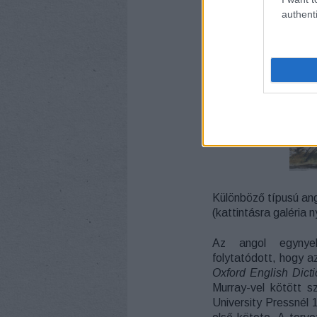
authenti
Különböző típusú ang
(kattintásra galéria ny
Az angol egynye
folytatódott, hogy a
Oxford English Dict
Murray-vel kötött 
University Pressnél 