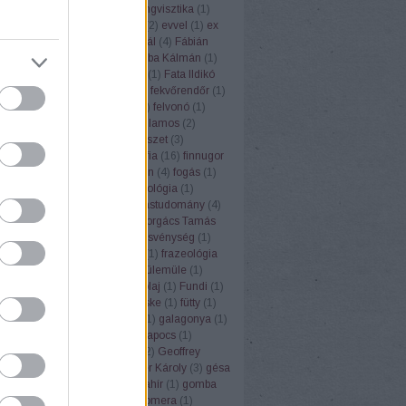
ufemizmus
(
1
)
euró
(
1
)
eurolingvisztika
(
1
)
3
)
Európai Unió
(
1
)
évforduló
(
2
)
evvel
(
1
)
ex
Ezópus
(
2
)
ezzel
(
1
)
Fábián Pál
(
4
)
Fábián
nna
(
3
)
fagyi
(
1
)
faloda
(
1
)
Faluba Kálmán
(
1
)
tya
(
1
)
Farkas Edit
(
1
)
farsang
(
1
)
Fata Ildikó
k
(
1
)
fehér gólya
(
1
)
fejtörők
(
3
)
fekvőrendőr
(
1
)
(
2
)
felelősség
(
1
)
felkiáltójel
(
1
)
felvonó
(
1
)
mus
(
1
)
fene
(
1
)
fény
(
2
)
fényvillamos
(
2
)
pápa
(
1
)
férfi
(
1
)
festék
(
1
)
festészet
(
3
)
rger
(
1
)
fíling
(
1
)
film
(
1
)
filozófia
(
16
)
finnugor
ugrisztika
(
12
)
flektáló
(
1
)
főbűn
(
4
)
fogás
(
1
)
ya
(
1
)
folklór
(
1
)
folyóirat
(
1
)
fonológia
(
1
)
mantika
(
1
)
fordítás
(
17
)
fordítástudomány
(
4
)
alauz
(
1
)
Forgács Róbert
(
1
)
Forgács Tamás
(
4
)
forradalom
(
1
)
forrás
(
1
)
fösvénység
(
1
)
franc
(
1
)
francia
(
9
)
Frankfurt
(
1
)
frazeológia
nyó Zoltán
(
2
)
Friderikusz
(
1
)
fülemüle
(
1
)
oly
(
1
)
fülkeforradalom
(
1
)
fülolaj
(
1
)
Fundi
(
1
)
nalizmus
(
1
)
Füred
(
1
)
füsti fecske
(
1
)
fütty
(
1
)
zéd
(
1
)
füttynelv
(
1
)
Gaál Edit
(
1
)
galagonya
(
1
)
s Kristóf
(
7
)
Gandhi
(
2
)
gemkapocs
(
1
)
lmélet
(
1
)
gendernyelvészet
(
2
)
Geoffrey
r
(
1
)
germanizmus
(
3
)
Gerstner Károly
(
3
)
gésa
zta
(
1
)
Goethe
(
1
)
gőg
(
1
)
gólyahír
(
1
)
gomba
anevek
(
4
)
gömbvillám
(
1
)
Gomera
(
1
)