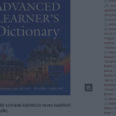
(
2
)
Anna
(
81
)
any
apróhird
aranykö
(
9
)
Arca
(
1
)
artik
(
1
)
aszt
azzal
(
1
magyar 
nyelvek 
retorika
(
1
)
bájd
Balassi-
József At
Bálint
(
1
bánat
(
1
Bartók 
János
(
beintegr
József
(
Benkő L
(
2
)
Bess
(
1
)
betl
lói szótárak különböző neves kiadóktól
bibliai 
ílik)
bízik
(
1
)