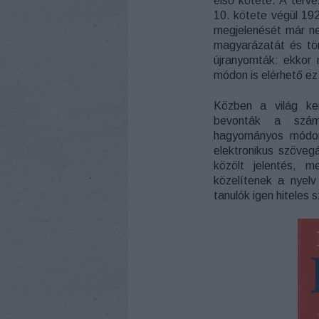
első kötete. A terve
10. kötete végül 19
megjelenését már n
magyarázatát és tö
újranyomták: ekkor 
módon is elérhető ez
Közben a világ ker
bevonták a szám
hagyományos módon 
elektronikus szöveg
közölt jelentés, 
közelítenek a nyelv
tanulók igen hiteles 