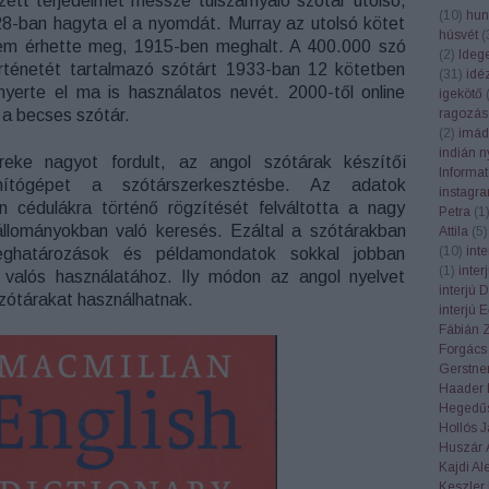
zett terjedelmet messze túlszárnyaló szótár utolsó,
(
10
)
hun
28-ban hagyta el a nyomdát. Murray az utolsó kötet
húsvét
(
em érhette meg, 1915-ben meghalt. A 400.000 szó
(
2
)
Ideg
rténetét tartalmazó szótárt 1933-ban 12 kötetben
(
31
)
idé
nyerte el ma is használatos nevét. 2000-től online
igekötő
 a becses szótár.
ragozás
(
2
)
imád
indián n
eke nagyot fordult, az angol szótárak készítői
Informa
ítógépet a szótárszerkesztésbe. Az adatok
instagr
cédulákra történő rögzítését felváltotta a nagy
Petra
(
1
állományokban való keresés. Ezáltal a szótárakban
Attila
(
5
)
(
10
)
int
meghatározások és példamondatok sokkal jobban
(
1
)
inte
 valós használatához. Ily módon az angol nyelvet
interjú 
szótárakat használhatnak.
interjú 
Fábián 
Forgács
Gerstner
Haader 
Hegedűs
Hollós 
Huszár 
Kajdi Al
Keszler 