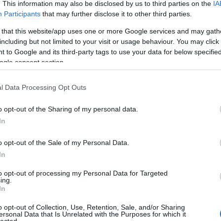
. This information may also be disclosed by us to third parties on the
IA
Devecse
(
8
)
diffe
Participants
that may further disclose it to other third parties.
diskurzu
 that this website/app uses one or more Google services and may gath
diszlexi
Domokos
including but not limited to your visit or usage behaviour. You may click 
Dreher
(
 to Google and its third-party tags to use your data for below specifi
dukkó
(
ogle consent section.
(
2
)
Du P
(
4
)
Édes
Sapir
(
1
)
l Data Processing Opt Outs
erdő
(
1
)
Kisköny
o opt-out of the Sharing of my personal data.
TINTÁB
ellentét
In
elszepar
Benveni
o opt-out of the Sale of my Personal Data.
enantio
In
entozoo
(
12
)
Erd
to opt-out of processing my Personal Data for Targeted
Tár
(
1
)
e
ing.
erkölcs
(
In
értelme
eső
(
1
)
dásban mérföldkőnek számít Samuel Johnson 1755-
o opt-out of Collection, Use, Retention, Sale, and/or Sharing
eszváta
ersonal Data that Is Unrelated with the Purposes for which it
tionary of the English Language
című nagy méretű
Etimológ
lected.