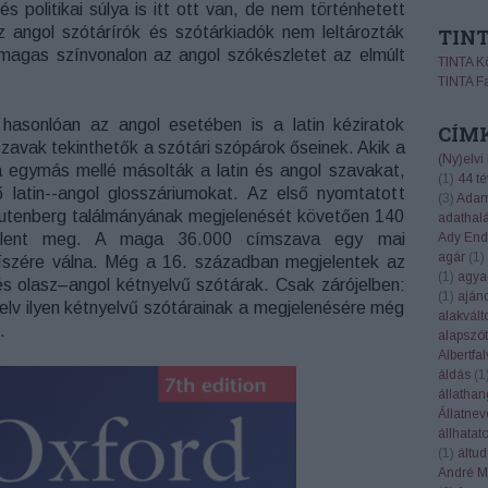
s politikai súlya is itt ott van, de nem történhetett
 angol szótárírók és szótárkiadók nem leltározták
TIN
magas színvonalon az angol szókészletet az elmúlt
TINTA K
TINTA F
hasonlóan az angol esetében is a latin kéziratok
CÍM
 szavak tekinthetők a szótári szópárok őseinek. Akik a
(Ny)elvi
a egymás mellé másolták a latin és angol szavakat,
(
1
)
44 té
 latin--angol glosszáriumokat. Az első nyomtatott
(
3
)
Adam
 Gutenberg találmányának megjelenését követően 140
adathal
jelent meg. A maga 36.000 címszava egy mai
Ady End
agár
(
1
)
íszére válna. Még a 16. században megjelentek az
(
1
)
agya
és olasz–angol kétnyelvű szótárak. Csak zárójelben:
(
1
)
aján
elv ilyen kétnyelvű szótárainak a megjelenésére még
alakvált
.
alapszót
Albertfal
áldás
(
1
állatha
Állatnev
állhatat
(
1
)
áltu
André Ma