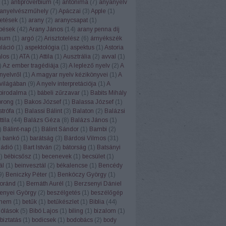
(
1
)
antiproverbium
(
4
)
antonima
(
7
)
anyanyelv
anyelvészműhely
(
7
)
Apáczai
(
3
)
Apple
(
1
)
etések
(
1
)
arany
(
2
)
aranycsapat
(
1
)
pések
(
42
)
Arany János
(
14
)
arany penna díj
num
(
1
)
argó
(
2
)
Arisztotelész
(
6
)
árnyékszék
uláció
(
1
)
aspektológia
(
1
)
aspektus
(
1
)
Astoria
alos
(
1
)
ATA
(
1
)
Attila
(
1
)
Ausztrália
(
2
)
avval
(
1
)
)
Az ember tragédiája
(
3
)
A leplező nyelv
(
2
)
A
nyelvről
(
1
)
A magyar nyelv kézikönyvei
(
1
)
A
világában
(
9
)
A nyelv interpretációja
(
1
)
A
 birodalma
(
1
)
bábeli zűrzavar
(
1
)
Babits Mihály
orong
(
1
)
Bakos József
(
1
)
Balassa József
(
1
)
strófa
(
1
)
Balassi Bálint
(
3
)
Balaton
(
2
)
Balázsi
tila
(
44
)
Balázs Géza
(
8
)
Balázs János
(
1
)
)
Bálint-nap
(
1
)
Bálint Sándor
(
1
)
Bambi
(
2
)
)
bankó
(
1
)
barátság
(
3
)
Bárdosi Vilmos
(
31
)
Rádió
(
1
)
Bart István
(
2
)
bátorság
(
1
)
Batsányi
1
)
bébicsősz
(
1
)
becenevek
(
1
)
becsület
(
1
)
ál
(
1
)
beinvesztál
(
2
)
békalencse
(
1
)
Bencédy
9
)
Beniczky Péter
(
1
)
Benkóczy György
(
1
)
oránd
(
1
)
Bernáth Aurél
(
1
)
Berzsenyi Dániel
enyei György
(
2
)
beszélgetés
(
1
)
beszélőgép
ehem
(
1
)
betűk
(
1
)
betűkészlet
(
1
)
Biblia
(
44
)
szólások
(
5
)
Bibó Lajos
(
1
)
biling
(
1
)
bizalom
(
1
)
biztatás
(
1
)
bodicsek
(
1
)
bodobács
(
2
)
body