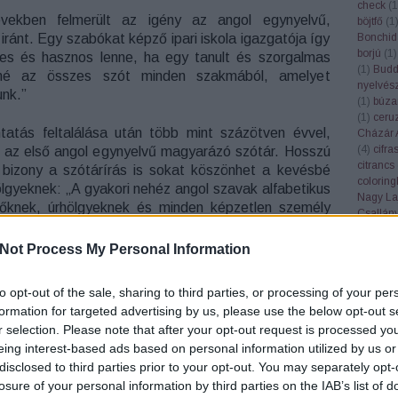
check
(
1
ekben felmerült az igény az angol egynyelvű,
böjtfő
(
1
ránt. Egy szabókat képző ipari iskola igazgatója így
Bonchid
borjú
(
1
)
tes és hasznos lenne, ha egy tanult és szorgalmas
(
1
)
Bud
né az összes szót minden szakmából, amelyet
nyelvés
nk.”
(
1
)
búza
(
1
)
ceru
atás feltalálása után több mint százötven évvel,
Cházár 
(
4
)
cifra
 az első angol egynyelvű magyarázó szótár. Hosszú
citrancs
bizony a szótárírás is sokat köszönhet a kevésbé
colorin
hölgyeknek: „A gyakori nehéz angol szavak alfabetikus
Nagy La
nőknek, úrhölgyeknek és minden képzetlen személy
Csallán
ótárra azért volt igény, mert ebben az időben az
csendél
gyszámú középiskolákba csak fiúk járhattak. Ennek
cserebó
Not Process My Personal Information
Cserhát
enését szinte évtizedenként követték újabb és újabb
csillagk
lyek aztán szókincsükben fokozatosan bővültek,
to opt-out of the sale, sharing to third parties, or processing of your per
csiperke
inusok, majd pedig a zsargonszavak kerültek be a
csőgöré
formation for targeted advertising by us, please use the below opt-out s
szerzők pedig az angol nyelvjárásokból is merítettek
Csúcs S
r selection. Please note that after your opt-out request is processed y
vakat.
(
1
)
dala
eing interest-based ads based on personal information utilized by us or
Győző
(
disclosed to third parties prior to your opt-out. You may separately opt-
Deborah
losure of your personal information by third parties on the IAB’s list of
demokrá