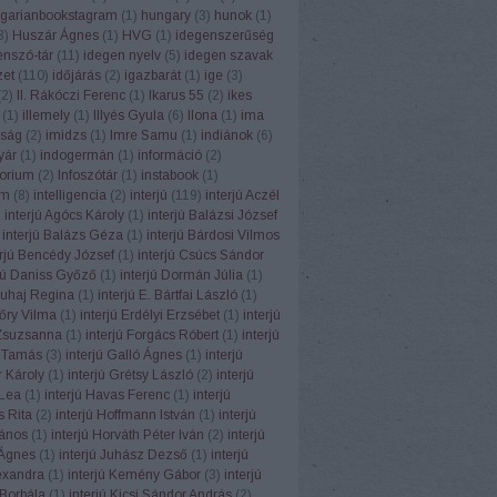
garianbookstagram
(
1
)
hungary
(
3
)
hunok
(
1
)
3
)
Huszár Ágnes
(
1
)
HVG
(
1
)
idegenszerűség
enszó-tár
(
11
)
idegen nyelv
(
5
)
idegen szavak
zet
(
110
)
időjárás
(
2
)
igazbarát
(
1
)
ige
(
3
)
(
2
)
II. Rákóczi Ferenc
(
1
)
Ikarus 55
(
2
)
ikes
(
1
)
illemely
(
1
)
Illyés Gyula
(
6
)
Ilona
(
1
)
ima
ság
(
2
)
imidzs
(
1
)
Imre Samu
(
1
)
indiánok
(
6
)
yár
(
1
)
indogermán
(
1
)
információ
(
2
)
torium
(
2
)
Infoszótár
(
1
)
instabook
(
1
)
am
(
8
)
intelligencia
(
2
)
interjú
(
119
)
interjú Aczél
)
interjú Agócs Károly
(
1
)
interjú Balázsi József
interjú Balázs Géza
(
1
)
interjú Bárdosi Vilmos
erjú Bencédy József
(
1
)
interjú Csúcs Sándor
rjú Daniss Győző
(
1
)
interjú Dormán Júlia
(
1
)
Duhaj Regina
(
1
)
interjú E. Bártfai László
(
1
)
Eőry Vilma
(
1
)
interjú Erdélyi Erzsébet
(
1
)
interjú
Zsuzsanna
(
1
)
interjú Forgács Róbert
(
1
)
interjú
 Tamás
(
3
)
interjú Galló Ágnes
(
1
)
interjú
 Károly
(
1
)
interjú Grétsy László
(
2
)
interjú
Lea
(
1
)
interjú Havas Ferenc
(
1
)
interjú
 Rita
(
2
)
interjú Hoffmann István
(
1
)
interjú
János
(
1
)
interjú Horváth Péter Iván
(
2
)
interjú
Ágnes
(
1
)
interjú Juhász Dezső
(
1
)
interjú
exandra
(
1
)
interjú Kemény Gábor
(
3
)
interjú
Borbála
(
1
)
interjú Kicsi Sándor András
(
2
)