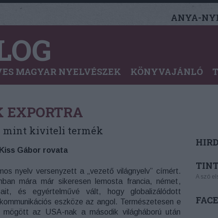
ANYA-NYE
LOG
ES MAGYAR NYELVÉSZEK
KÖNYVAJÁNLÓ
K EXPORTRA
 mint kiviteli termék
HIR
 Kiss Gábor rovata
TINT
s nyelv versenyzett a „vezető világnyelv” címért.
A szó el
nban mára már sikeresen lemosta francia, német,
sait, és egyértelművé vált, hogy globalizálódott
FAC
 kommunikációs eszköze az angol. Természetesen e
 mögött az USA-nak a második világháború után