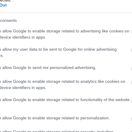
el ötvenezer szót magyarázott és szemléltetett
EU
(
1
)
e
Out
are-től stb. származó irodalmi idézetekkel. Johnson
Európa
(
libris
(
1
)
teket vallott, az előszóban leírja, hogy a szókincs
Zsuzsa
consents
ozik, lehetetlen a szótárban „fixálni” minden szót. A
farkasku
 ma már a szótárírók mást vallanak, mint ő, aki
(
2
)
fazé
o allow Google to enable storage related to advertising like cookies on
ól az ilyen típusú szavakat: „A rövid életű
félelem
evice identifiers in apps.
yek állandóan születnek és meghalnak, nem részei a
feminiz
ak, így nem is kell őket a szótárban »fixálni«, azaz
Ferenc 
o allow my user data to be sent to Google for online advertising
fideszbu
s.
(
19
)
finn
földikut
fonosze
to allow Google to send me personalized advertising.
Fordítók
(
6
)
forint
o allow Google to enable storage related to analytics like cookies on
frájer
(
1
)
evice identifiers in apps.
(
10
)
Fre
fülesbag
funkcio
o allow Google to enable storage related to functionality of the website
füttybes
Galambo
gendere
o allow Google to enable storage related to personalization.
Chauce
(
1
)
gilis
(
6
)
gomb
o allow Google to enable storage related to security, including