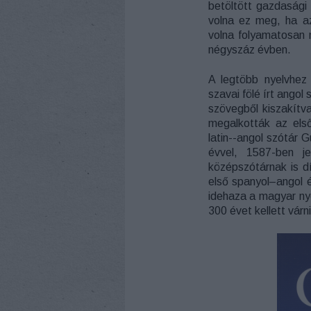
betöltött gazdasági é
volna ez meg, ha az
volna folyamatosan 
négyszáz évben.
A legtöbb nyelvhez 
szavai fölé írt angol
szövegből kiszakítv
megalkották az első
latin--angol szótár
évvel, 1587-ben 
középszótárnak is d
első spanyol–angol 
idehaza a magyar ny
300 évet kellett várni