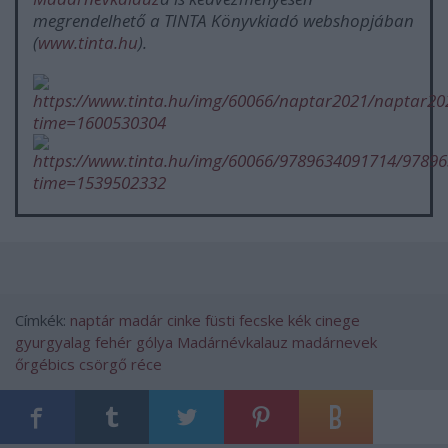
megrendelhető a TINTA Könyvkiadó webshopjában
(
www.tinta.hu
).
Címkék:
naptár
madár
cinke
füsti fecske
kék cinege
gyurgyalag
fehér gólya
Madárnévkalauz
madárnevek
őrgébics
csörgő réce