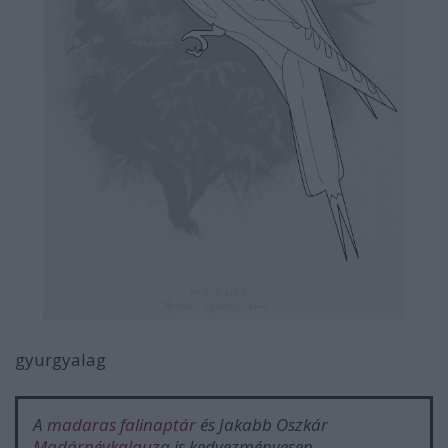
gyurgyalag
A
madaras falinaptár
és Jakabb Oszkár
Madárnévkalauz
a is kedvezményesen