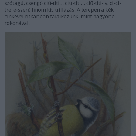
szótagú, csengő ciű-titi… ciü-titi… ciű-titi- v. ci-ci-
trere-szerű finom kis trillázás. A terepen a kék
cinkével ritkábban találkozunk, mint nagyobb
rokonával.