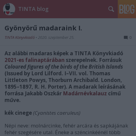
TINTA blog
Gyönyörű madaraink I.
TINTA Könyvkiadó
•
2020. szeptember 25.
0
Az alábbi madaras képek a TINTA Könyvkiadó
2021-es falinaptárában
szerepelnek. Forrásuk
Coloured figures of the birds of the British Islands
(Issued by Lord Lilford. I–VII. vol. Thomas
Littleton Powys, Thorburn Archibald. London,
1895–1897, R. H. Porter). A madarak leírásának
forrása Jakabb Oszkár
Madárnévkalauz
című
műve.
kék cinege
(Cyanistes caeruleus)
Népi neve: molnárcinke, fehér arcára és sapkájának
fehér szegésére utal. Éneke a széncinkéénél több