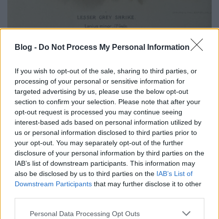
gyurgyalag
(Merops apiaster)
Blog -
Do Not Process My Personal Information
A gyurgyalag a Kárpát-medence legszínpompásabb
If you wish to opt-out of the sale, sharing to third parties, or
madara. „Étlapján” előkelő helyet foglalnak el a
processing of your personal or sensitive information for
fullánkos hártyásszárnyúak. Messzire hallatszó,
targeted advertising by us, please use the below opt-out
kellemes pru-pru, gyurr-gyurr-szerű bugyborékoló
section to confirm your selection. Please note that after your
hangját a levegőből hallatja. Költőüregét homok- és
opt-out request is processed you may continue seeing
löszfalakban alakítja ki. A hazai állomány fő
interest-based ads based on personal information utilized by
vonulási iránya alapján mondják török fecskének is.
us or personal information disclosed to third parties prior to
your opt-out. You may separately opt-out of the further
disclosure of your personal information by third parties on the
IAB’s list of downstream participants. This information may
also be disclosed by us to third parties on the
IAB’s List of
Downstream Participants
that may further disclose it to other
third parties.
Please note that this website/app uses one or more Google
Personal Data Processing Opt Outs