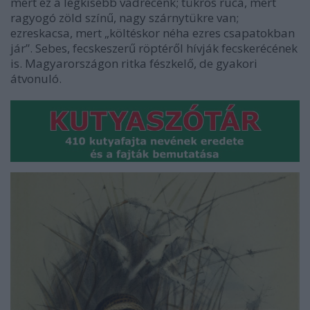
mert ez a legkisebb vadrécénk; tükrös ruca, mert
ragyogó zöld színű, nagy szárnytükre van;
ezreskacsa, mert „költéskor néha ezres csapatokban
jár”. Sebes, fecskeszerű röptéről hívják fecskerécének
is. Magyarországon ritka fészkelő, de gyakori
átvonuló.