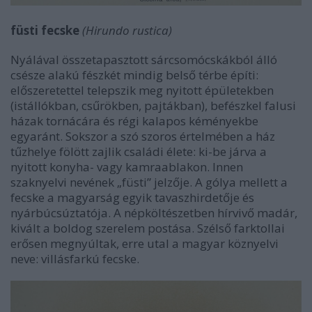
füsti fecske
(Hirundo rustica)
Nyálával összetapasztott sárcsomócskákból álló
csésze alakú fészkét mindig belső térbe építi:
előszeretettel telepszik meg nyitott épületekben
(istállókban, csűrökben, pajtákban), befészkel falusi
házak tornácára és régi kalapos kéményekbe
egyaránt. Sokszor a szó szoros értelmében a ház
tűzhelye fölött zajlik családi élete: ki-be járva a
nyitott konyha- vagy kamraablakon. Innen
szaknyelvi nevének „füsti” jelzője. A gólya mellett a
fecske a magyarság egyik tavaszhirdetője és
nyárbúcsúztatója. A népköltészetben hírvivő madár,
kivált a boldog szerelem postása. Szélső farktollai
erősen megnyúltak, erre utal a magyar köznyelvi
neve: villásfarkú fecske.