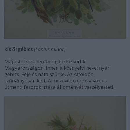
kis őrgébics
(Lanius minor)
Májustól szeptemberig tartózkodik
Magyarországon, innen a köznyelvi neve: nyári
gébics. Feje és háta szürke. Az Alföldön
szórványosan költ. A mezővédő erdősávok és
útmenti fasorok irtása állományát veszélyezteti.