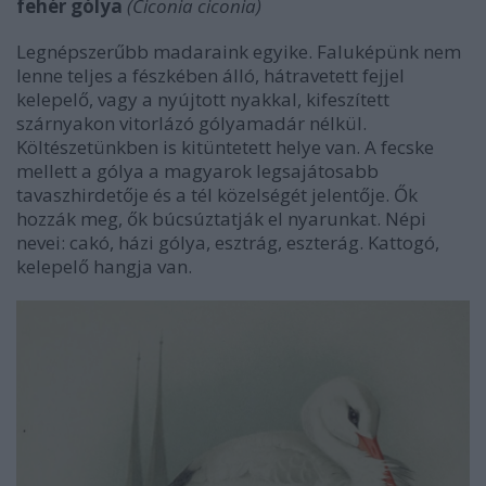
fehér gólya
(Ciconia ciconia)
Legnépszerűbb madaraink egyike. Faluképünk nem
lenne teljes a fészkében álló, hátravetett fejjel
kelepelő, vagy a nyújtott nyakkal, kifeszített
szárnyakon vitorlázó gólyamadár nélkül.
Költészetünkben is kitüntetett helye van. A fecske
mellett a gólya a magyarok legsajátosabb
tavaszhirdetője és a tél közelségét jelentője. Ők
hozzák meg, ők búcsúztatják el nyarunkat. Népi
nevei: cakó, házi gólya, esztrág, eszterág. Kattogó,
kelepelő hangja van.