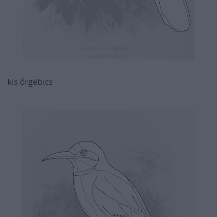
kis őrgébics