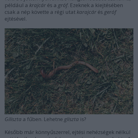
például a
krajcár
és a
gróf
. Ezeknek a kiejtésében
csak a nép követte a régi utat
karajcár
és
geróf
ejtésével.
Giliszta
a fűben. Lehetne
gliszta
is?
Később már könnyűszerrel, ejtési nehézségek nélkül