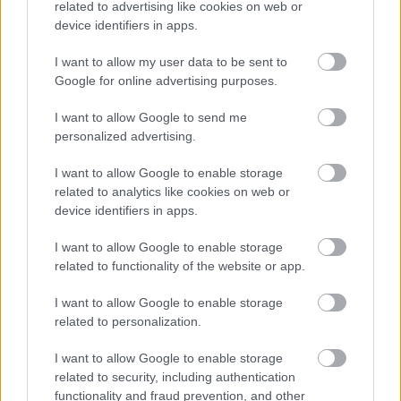
related to advertising like cookies on web or
Ezután érdeklődéssel elemezhetjük az
Imrééért
szót
device identifiers in apps.
is. Alapszava Imre. „Imré” alakban. Az -
a, -e
végű
szavak végső hangja toldalékos alakban
-á, -é
hangra
I want to allow my user data to be sent to
Google for online advertising purposes.
nyúlik (
kasza – kaszát, epe – epés
). A második elem az
é
birtokjel. (Például:
Imre becsülete. Kié? Imréé
.) A
I want to allow Google to send me
harmadik elem az
-ért
rag. A szóelemeket feltüntetve
personalized advertising.
a szót tehát így írhatjuk:
Imré-é-ért
. Itt egyik
é
-t sem
hagyhatjuk el. Mert ha az
Imré
vagy az -
ért
é
-jét
I want to allow Google to enable storage
hagynánk el, megcsonkulna az alapszó vagy a rag.
related to analytics like cookies on web or
Ha meg a középső
é
maradna el, a birtokra utalás
device identifiers in apps.
hiányozna. Pedig mást fejezünk ki az
Imréért
és az
Imrééért
alakokkal.
I want to allow Google to enable storage
related to functionality of the website or app.
Bele kell tehát nyugodnunk: ilyen esetekben el kell
tűrnünk egymás mellett a három azonos
I want to allow Google to enable storage
magánhangzót.
related to personalization.
Kiss István
I want to allow Google to enable storage
related to security, including authentication
A fenti írás eredetileg a Petőfi Népe napilap 156.
functionality and fraud prevention, and other