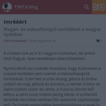
TINTA blog
Imrééért
Magán- és mássalhangzó-torlódások a magyar
nyelvben
TINTA Könyvkiadó
•
2020. augusztus 18.
1
A címben sok az
é
. Ez nagyon szokatlan, de amint
látni fogjuk, ilyen esetekben elkerülhetetlen.
Nyelvünkről azt szokták mondani, hogy különösen a
szavak kezdetén nem szereti a mássalhangzók
torlódását. Ezért lett a szláv
drong, gliszta
és
britva
szóból
dorong, giliszta
és
borotva,
a német
Schnur
és
Zwirn
szóból
zsinór
és
cérna
, a francia
clinche
-ből
kilincs
, a latin
scola
szóból pedig
iskola
. A szókezdő
torlódás kerülése valóban ősi nyelvünk sajátossága
volt. De jöttek nyelvünkbe hangtorlódásos szavak is,