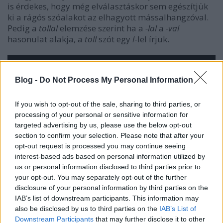
is érdekes, hogy még elválasztáskor sem egészítjük
ki a rágós szóalakot az elhagyott mássalhangzóval.
Pedig a
tollal
elemzése szerint ha a
-lal
a
-val
hasonulat alakja, a
toll
szót egy
l
-lel írjuk.
Blog -
Do Not Process My Personal Information
If you wish to opt-out of the sale, sharing to third parties, or
processing of your personal or sensitive information for
targeted advertising by us, please use the below opt-out
section to confirm your selection. Please note that after your
opt-out request is processed you may continue seeing
interest-based ads based on personal information utilized by
us or personal information disclosed to third parties prior to
your opt-out. You may separately opt-out of the further
disclosure of your personal information by third parties on the
IAB’s list of downstream participants. This information may
Toll + -val = tollal
also be disclosed by us to third parties on the
IAB’s List of
Downstream Participants
that may further disclose it to other
Összetétel esetében azonban megtartjuk a három