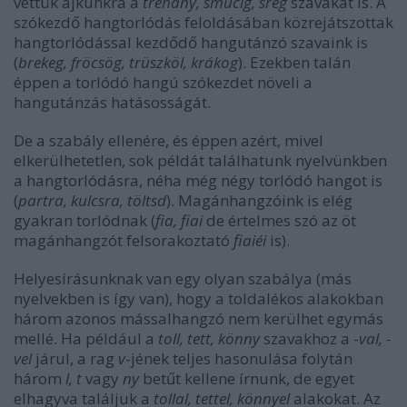
vettük ajkunkra a
trehány, smucig, srég
szavakat is. A
szókezdő hangtorlódás feloldásában közrejátszottak
hangtorlódással kezdődő hangutánzó szavaink is
(
brekeg, fröcsög, trüszköl, krákog
). Ezekben talán
éppen a torlódó hangú szókezdet növeli a
hangutánzás hatásosságát.
De a szabály ellenére, és éppen azért, mivel
elkerülhetetlen, sok példát találhatunk nyelvünkben
a hangtorlódásra, néha még négy torlódó hangot is
(
partra, kulcsra, töltsd
). Magánhangzóink is elég
gyakran torlódnak (
fia, fiai
de értelmes szó az öt
magánhangzót felsorakoztató
fiaiéi
is).
Helyesírásunknak van egy olyan szabálya (más
nyelvekben is így van), hogy a toldalékos alakokban
három azonos mássalhangzó nem kerülhet egymás
mellé. Ha például a
toll, tett, könny
szavakhoz a -
val, -
vel
járul, a rag
v
-jének teljes hasonulása folytán
három
l, t
vagy
ny
betűt kellene írnunk, de egyet
elhagyva találjuk a
tollal, tettel, könnyel
alakokat. Az