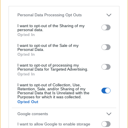
third parties.
azonos mássalhangzót, csak kötőjellel kapcsoljuk a
két szót (
sakk-kör, balett-táncos, vádlott-társ
) mert
Please note that this website/app uses one or more Google
Personal Data Processing Opt Outs
például ha
sakkört
írnánk, a
sakk
mellett mi az „ör”,
services and may gather and store information including but
ha pedig a
kör
t külön vesszük, akkor helyesírás
not limited to your visit or usage behaviour. You may click to
I want to opt-out of the Sharing of my
personal data.
szempontjából a „sak” helytelen.
grant or deny consent to Google and its third-party tags to
Opted In
use your data for below specified purposes in below Google
consent section.
I want to opt-out of the Sale of my
Personal Data.
Opted In
I want to opt-out of processing my
Personal Data for Targeted Advertising.
Opted In
I want to opt-out of Collection, Use,
Retention, Sale, and/or Sharing of my
Personal Data that Is Unrelated with the
Purposes for which it was collected.
Opted Out
Google consents
Nem sakkör, hanem sakk-kör!
I want to allow Google to enable storage