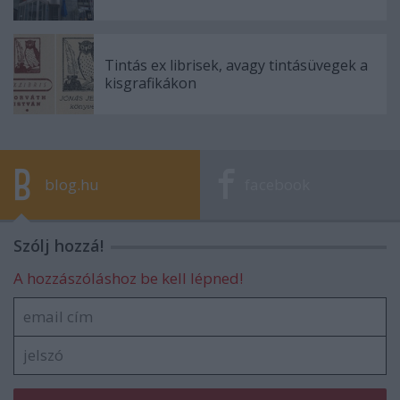
Tintás ex librisek, avagy tintásüvegek a
kisgrafikákon
blog.hu
facebook
Szólj hozzá!
A hozzászóláshoz be kell lépned!