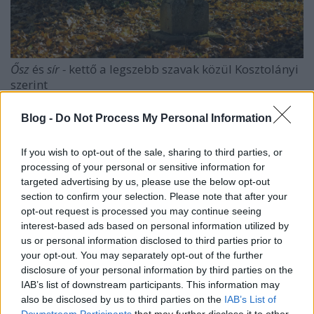
Ősz
és
sír -
kettő a legszebb szavak közül Kosztolányi
szerint
Füles
című hetilapunk 1957-ben körkérdéssel fordult
Blog -
Do Not Process My Personal Information
olvasóihoz, melyik a tíz legszebb magyar szó. A 160
levélíró 1600 szójavaslatából 493 egyezett. A
If you wish to opt-out of the sale, sharing to third parties, or
szerkesztőség ezekből önkényesen a következőket
processing of your personal or sensitive information for
válogatta ki:
csend, csillag, fény, gyöngy, illat, könny,
targeted advertising by us, please use the below opt-out
lomb, szelíd, szellő, tündér
. A válogatás szempontjai
section to confirm your selection. Please note that after your
közel állnak Kosztolányi szemléletéhez.
opt-out request is processed you may continue seeing
interest-based ads based on personal information utilized by
us or personal information disclosed to third parties prior to
your opt-out. You may separately opt-out of the further
disclosure of your personal information by third parties on the
IAB’s list of downstream participants. This information may
also be disclosed by us to third parties on the
IAB’s List of
Downstream Participants
that may further disclose it to other