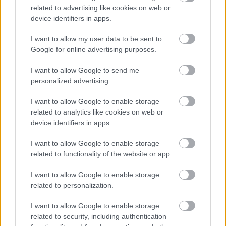
related to advertising like cookies on web or
device identifiers in apps.
I want to allow my user data to be sent to
Google for online advertising purposes.
I want to allow Google to send me
personalized advertising.
Szerelem
a
csillag
ok alatt
I want to allow Google to enable storage
related to analytics like cookies on web or
Összefoglalásul annyit jegyezzünk meg, hogy ennek
device identifiers in apps.
e négy felmérésnek az eredményeképpen legszebb
szavaink szóhangalak szerint a
gyöngy
, a
szellő
és a
I want to allow Google to enable storage
csillag
, a hozzájuk fűződő képzettársítás szerint
related to functionality of the website or app.
pedig az
(édes)anya
és a
szív
. A felsorolásokban
említett szavak közül a
„kard, illat, szelíd, lomb,
I want to allow Google to enable storage
related to personalization.
harmat”
szavaink is a legszebbek közé sorolhatók.
I want to allow Google to enable storage
De újra hangsúlyoznom kell, hogy minden ilyen
related to security, including authentication
válogatás csak szubjektív lehet. Bárki önmagán