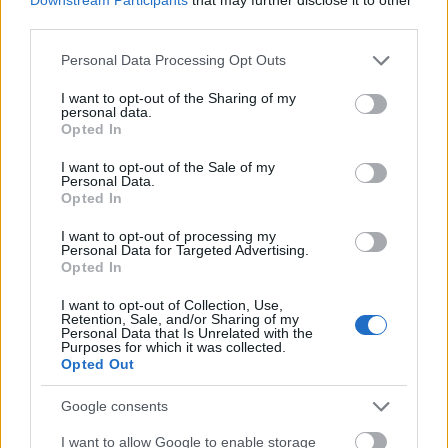
third parties.
Please note that this website/app uses one or more Google
Personal Data Processing Opt Outs
services and may gather and store information including but
not limited to your visit or usage behaviour. You may click to
I want to opt-out of the Sharing of my
personal data.
grant or deny consent to Google and its third-party tags to
Opted In
use your data for below specified purposes in below Google
consent section.
I want to opt-out of the Sale of my
Fény
szűrődik át a
lomb
on
Personal Data.
Opted In
A hetilapnak beküldött teljes anyag alapján a
Magyar Nyelvőr
(1958/1) rangsorolással összeállított
I want to opt-out of processing my
Personal Data for Targeted Advertising.
tíz szava a következő:
szerelem, béke, szeretet,
Opted In
szabadság, szellő, édesanya, haza, szív, élet, csillag.
Ezekben már nagy eltolódást figyelhetünk meg a
I want to opt-out of Collection, Use,
Retention, Sale, and/or Sharing of my
szavak érzelmi telítettsége felé.
Personal Data that Is Unrelated with the
Purposes for which it was collected.
Opted Out
Google consents
I want to allow Google to enable storage