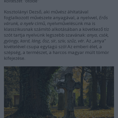
költészet "ötöde"
Kosztolányi Dezső, aki művész áhítatával
foglalkozott művészete anyagával, a nyelvvel,
Erős
várunk, a nyelv
című, nyelvművelésünk ma is
klasszikusnak számító alkotásában a következő tíz
szót tartja nyelvünk legszebb szavának:
anya, csók,
gyöngy, kard, láng, ősz, sír, szív, szűz, vér.
Az „anya”
kivételével csupa egytagú szó! Az emberi élet, a
szépség, a természet, a harcos magyar múlt tömör
kifejezése.