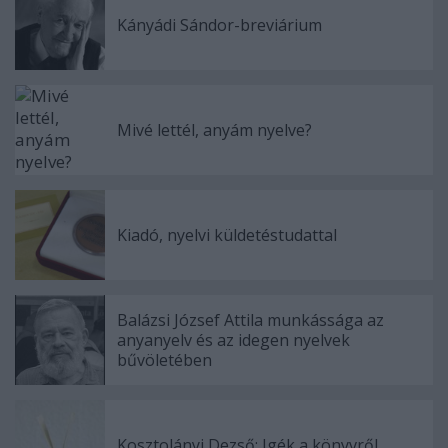
Kányádi Sándor-breviárium
Mivé lettél, anyám nyelve?
Kiadó, nyelvi küldetéstudattal
Balázsi József Attila munkássága az
anyanyelv és az idegen nyelvek
bűvöletében
Kosztolányi Dezső: Igék a könyvről