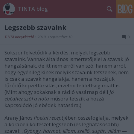
TINTA blog
Legszebb szavaink
TINTA Könyvkiadó
•
2019. szeptember 10.
0
Sokszor felvetődik a kérdés: melyek legszebb
szavaink. Vannak általános ismertetőjelei a szavak jó
hangzásának, de itt nem erről van szó, hanem arról,
hogy egyénileg kinek melyik szavaink tetszenek, nem
is csak a szavak hangalakja, hanem a hozzájuk
fűződő képzettársítás, érzelmi telítettség miatt is
(Mint ahogy sokaknak a rádió vasárnap déli
Jó
ebédhez szól a nóta
műsora tetszik a hozzá
kapcsolódó jó ebédek hatására.)
Arany János
Poetai recept
jében összefoglalja, melyek
a korabeli költészet legszebb (és leghatásosabb)
szavai: „
Gyöngy, harmat, liliom, szellő, sugár, villám —