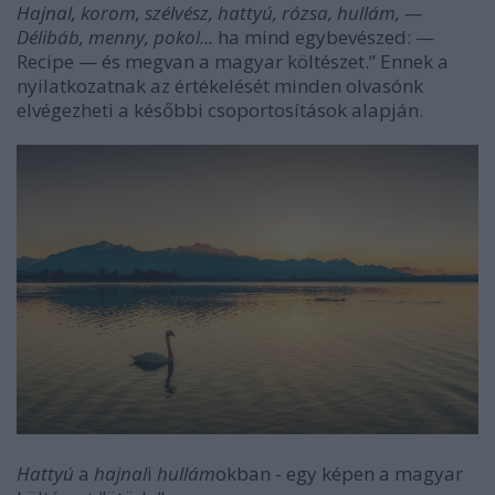
Hajnal, korom, szélvész, hattyú, rózsa, hullám, —
Délibáb, menny, pokol...
ha mind egybevészed: —
Recipe — és megvan a magyar költészet.” Ennek a
nyilatkozatnak az értékelését minden olvasónk
elvégezheti a későbbi csoportosítások alapján.
Hattyú
a
hajnal
i
hullám
okban - egy képen a magyar