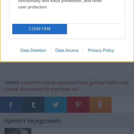
functionality and fraud prevention, and other
megpróbálhatja.
user protection.
Kiss István
CONFIRM
A fenti írás eredetileg a Petőfi Népe napilap 136.
számában jelent meg 1969. június 15-én.
Data Deletion
Data Access
Privacy Policy
Címkék:
szerelem
szavak
anyanyelv
haza
gyöngy
szellő
szép
szavak
Kosztolányi
tíz legszebb szó
Ajánlott bejegyzések: