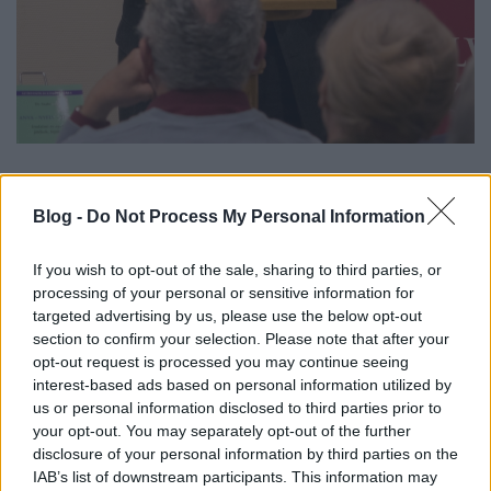
Adamik Tamás
Blog -
Do Not Process My Personal Information
A
Retorika és érvelés
alcím azt emeli ki, hogy a
beszéddel vele jár az érvelés. Perelman ugyanis
If you wish to opt-out of the sale, sharing to third parties, or
asszisztensével, Lucie Olbrechts-Tytecával hosszú
processing of your personal or sensitive information for
évekig kutatta az igazságot és a vele kapcsolatos
targeted advertising by us, please use the below opt-out
értékítéletet. Ez a kitartó munka ahhoz a
section to confirm your selection. Please note that after your
felfedezéssel bíró eredményhez vezetett, hogy az
opt-out request is processed you may continue seeing
értékítéleteknek nincs külön logikájuk. Amit kerestek,
interest-based ads based on personal information utilized by
az már nagyon régen kifejlődött egy mára már
us or personal information disclosed to third parties prior to
elfelejtett és félreértett tudományban, a retorikában,
your opt-out. You may separately opt-out of the further
„a meggyőzés és a rábeszélés ókori mesterségében”.
disclosure of your personal information by third parties on the
Így jutottak el Arisztotelészhez. Az ő műveit
IAB’s list of downstream participants. This information may