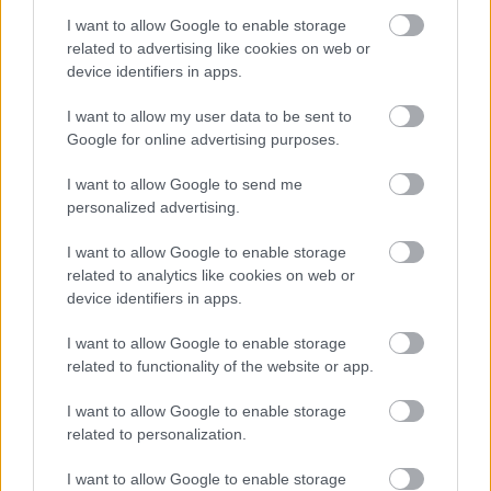
A retorika birodalma
egy szerzői előszóból és
I want to allow Google to enable storage
tizennégy fejezetből áll. Az előszó a könyv
related to advertising like cookies on web or
keletkezésének okát magyarázza el, az első és a
device identifiers in apps.
tizennegyedik fejezet az elméleti alapvetést
tartalmazza, keretként fogja össze az érvelést
I want to allow my user data to be sent to
tárgyaló belső fejezeteket. Perelman új
Google for online advertising purposes.
retorikájában a meggyőző diskurzus érvei nem
formálisak, hanem olyanok, amelyeknek célja elérni
I want to allow Google to send me
a tétellel való egyetértést. Az érvelés mindig
personalized advertising.
személyes, és a hallgatóság premisszáihoz és
értékrendjéhez igazodik. A 6. fejezetben (Az
I want to allow Google to enable storage
related to analytics like cookies on web or
argumentatív technikák) vázolja fel Perelman az
device identifiers in apps.
érvek rendszerét. Összekapcsoló (asszociatív) és
szétválasztó (disszociatív) érveket különböztet meg.
I want to allow Google to enable storage
Az asszociatív érvelésben átvisszük a premisszákkal
related to functionality of the website or app.
való egyetértést a konklúzióra, a disszociatív
érvelésben szétválasztjuk az elemeket. Az asszociatív
I want to allow Google to enable storage
érvelésben vannak kvázilogikai érvek, a valóság
related to personalization.
szerkezetén alapuló érvek és a valóság szerkezetét
megalapozó érvek.
I want to allow Google to enable storage