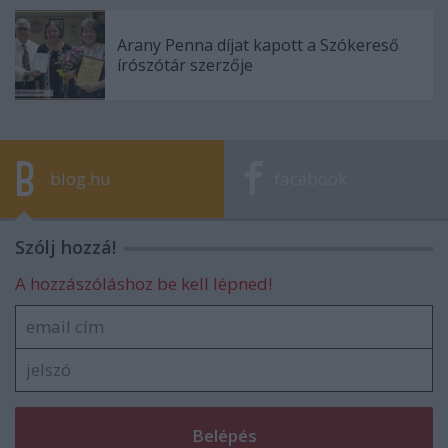
Arany Penna díjat kapott a Szókereső
írószótár szerzője
blog.hu
facebook
Szólj hozzá!
A hozzászóláshoz be kell lépned!