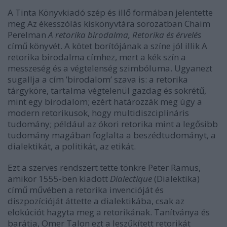
A Tinta Könyvkiadó szép és illő formában jelentette
meg Az ékesszólás kiskönyvtára sorozatban Chaim
Perelman
A retorika birodalma, Retorika és érvelés
című könyvét. A kötet borítójának a színe jól illik A
retorika birodalma címhez, mert a kék szín a
messzeség és a végtelenség szimbóluma. Ugyanezt
sugallja a cím ’birodalom’ szava is: a retorika
tárgyköre, tartalma végtelenül gazdag és sokrétű,
mint egy birodalom; ezért határozzák meg úgy a
modern retorikusok, hogy multidiszciplináris
tudomány; például az ókori retorika mint a legősibb
tudomány magában foglalta a beszédtudományt, a
dialektikát, a politikát, az etikát.
Ezt a szerves rendszert tette tönkre Peter Ramus,
amikor 1555-ben kiadott
Dialectique
(Dialektika)
című művében a retorika invencióját és
diszpozícióját áttette a dialektikába, csak az
elokúciót hagyta meg a retorikának. Tanítványa és
barátja, Omer Talon ezt a leszűkített retorikát