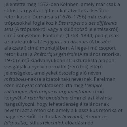
jelentette meg 1572-ben Kölnben, amely már csak a
stílust tárgyalta. Újításaikat átvették a későbbi
retorikusok. Dumarsais (1676–1756) már csak a
trópusokkal foglalkozik
Des tropes ou des différents
sens
(A trópusokról vagy a különböző jelentésekről)
című könyvében, Fontanier (1768–1844) pedig csak
az alakzatokkal
Les figures du discours
(A beszéd
alakzatai) című munkájában. A liège-i mű csoport
retorikusai a
Rhétorique générale
(Általános retorika,
1970) című kiadványukban strukturalista alapon
vizsgálják a nyelvi normától (zéró fok) eltérő
jelenségeket, amelyeket összefoglaló néven
métaboles-
nak (alakzatoknak) neveznek. Perelman
ezen irányzat cáfolataként írta meg
L’empire
rhétorique, Rhétorique et argumentation
című
könyvét.
A retorika birodalma
címmel azt kívánta
hangsúlyozni, hogy lehetetlenség általánosnak
nevezni azt a retorikát, amely a klasszikus retorika öt
nagy részéből – feltalálás
(inventio),
elrendezés
(dispositio),
stílus (
elocutio),
előadásmód