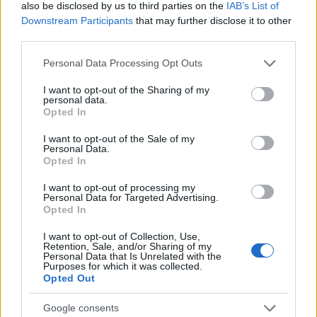
tanulmányozva ráébredtek arra, hogy Arisztotelész
also be disclosed by us to third parties on the
IAB’s List of
két logikát dolgozott ki. Az egyik a formális logika,
Downstream Participants
that may further disclose it to other
amelynek tárgya az igazság; ezt az
Első és Második
third parties.
analitiká
ban írta le. Ez a tudományos bizonyítás,
Please note that this website/app uses one or more Google
amely műveleteket végez és személytelen. A másik a
Personal Data Processing Opt Outs
services and may gather and store information including but
dialektikus logika, amelynek tárgya a vélemény; ezt
not limited to your visit or usage behaviour. You may click to
I want to opt-out of the Sharing of my
is kidolgozta, mégpedig három művében: a
personal data.
grant or deny consent to Google and its third-party tags to
Topiká
ban, a
Szofisztikus cáfolatok
ban és a
Opted In
use your data for below specified purposes in below Google
Rétoriká
ban. A dialektikában és a retorikában az a
consent section.
I want to opt-out of the Sale of my
közös, hogy mindkettő a valószínűség alapján érvel.
Personal Data.
Abban viszont eltérnek egymástól, hogy ez az érvelés
Opted In
a dialektikában kevés ember között zajlik a dialógus
formájában. A retorikában viszont egy ember, a
I want to opt-out of processing my
Personal Data for Targeted Advertising.
szónok beszél több-kevesebb emberhez, olykor
Opted In
tömeghez, rövidebb-hosszabb folyamatos beszéd
formájában a meggyőzés szándékával.
I want to opt-out of Collection, Use,
Retention, Sale, and/or Sharing of my
Personal Data that Is Unrelated with the
Purposes for which it was collected.
Opted Out
Chaim Perelman:
A retorika birodalma.
Retorika és
érvelés
Google consents