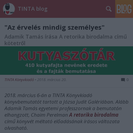
TINTA blog
"Az érvelés mindig személyes"
Adamik Tamás írása A retorika birodalma című
kötetről
TINTA Könyvkiadó
•
2018. március 20.
0
2018. március 6-án a TINTA Könyvkiadó
könyvbemutatót tartott a Józsa Judit Galériában. Alább
Adamik Tamás egyetemi professzornak a bemutatón
elhangzott, Chaim Perelman
A retorika birodalma
című könyvét méltató előadásának írásos változata
olvasható.