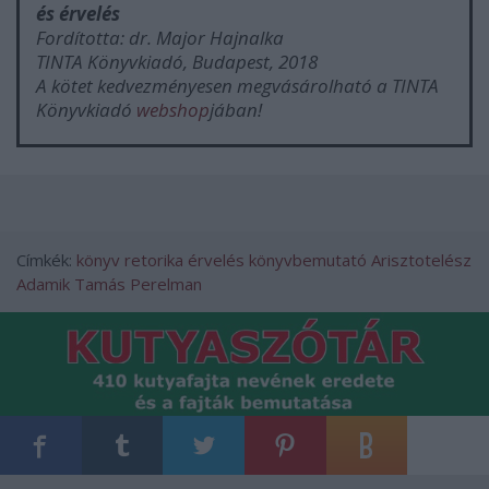
és érvelés
Fordította: dr. Major Hajnalka
TINTA Könyvkiadó, Budapest, 2018
A kötet kedvezményesen megvásárolható a TINTA
Könyvkiadó
webshop
jában!
Címkék:
könyv
retorika
érvelés
könyvbemutató
Arisztotelész
Adamik Tamás
Perelman