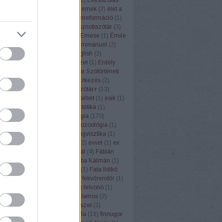
vtára
(
11
)
eldeformálódik
(
1
)
elemek
(
2
)
élet a
AN
(
8
)
ellenforradalom
(
1
)
ellenreformáció
(
1
)
(
12
)
előadás
(
5
)
Első magyar sznobszótár
(
3
)
ál
(
1
)
elválasztás
(
1
)
Elvis
(
1
)
Emese
(
1
)
Émile
ste
(
1
)
emlékkonferencia
(
1
)
Emmanuel
(
2
)
szémia
(
3
)
enciklopédia
(
3
)
english
(
2
)
lógia
(
1
)
Eőry Vilma
(
6
)
építészet
(
1
)
Erdély
élyi Erzsébet
(
4
)
Erdélyi Magyar Szótörténeti
redettörténet
(
6
)
érettségi
(
4
)
Érkezés
(
2
)
3
)
erőfeszítés
(
1
)
Értelmező szótár+
(
13
)
ző szótárak
(
2
)
érvelés
(
2
)
Erzsébet
(
1
)
esik
(
1
)
eszkimó
(
1
)
eszperente
(
1
)
esztétika
(
1
)
(
1
)
étel
(
5
)
Etelköz
(
1
)
etimológia
(
170
)
iai szótár
(
31
)
étkezés
(
2
)
etnozoológia
(
1
)
ufemizmus
(
1
)
euró
(
1
)
eurolingvisztika
(
1
)
3
)
Európai Unió
(
1
)
évforduló
(
2
)
evvel
(
1
)
ex
Ezópus
(
2
)
ezzel
(
1
)
Fábián Pál
(
4
)
Fábián
nna
(
3
)
fagyi
(
1
)
faloda
(
1
)
Faluba Kálmán
(
1
)
tya
(
1
)
Farkas Edit
(
1
)
farsang
(
1
)
Fata Ildikó
k
(
1
)
fehér gólya
(
1
)
fejtörők
(
3
)
fekvőrendőr
(
1
)
(
2
)
felelősség
(
1
)
felkiáltójel
(
1
)
felvonó
(
1
)
mus
(
1
)
fene
(
1
)
fény
(
2
)
fényvillamos
(
2
)
pápa
(
1
)
férfi
(
1
)
festék
(
1
)
festészet
(
3
)
rger
(
1
)
fíling
(
1
)
film
(
1
)
filozófia
(
16
)
finnugor