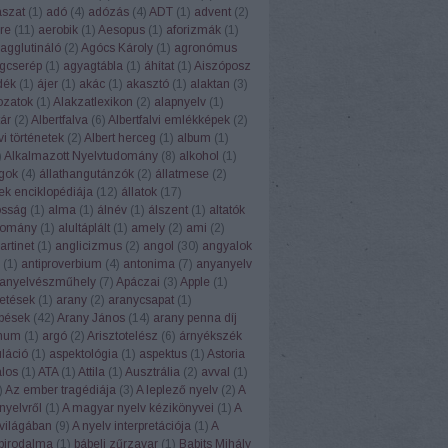
ászat
(
1
)
adó
(
4
)
adózás
(
4
)
ADT
(
1
)
advent
(
2
)
re
(
11
)
aerobik
(
1
)
Aesopus
(
1
)
aforizmák
(
1
)
agglutináló
(
2
)
Agócs Károly
(
1
)
agronómus
gcserép
(
1
)
agyagtábla
(
1
)
áhítat
(
1
)
Aiszóposz
dék
(
1
)
ájer
(
1
)
akác
(
1
)
akasztó
(
1
)
alaktan
(
3
)
ozatok
(
1
)
Alakzatlexikon
(
2
)
alapnyelv
(
1
)
ár
(
2
)
Albertfalva
(
6
)
Albertfalvi emlékképek
(
2
)
vi történetek
(
2
)
Albert herceg
(
1
)
album
(
1
)
)
Alkalmazott Nyelvtudomány
(
8
)
alkohol
(
1
)
ngok
(
4
)
állathangutánzók
(
2
)
állatmese
(
2
)
ek enciklopédiája
(
12
)
állatok
(
17
)
osság
(
1
)
alma
(
1
)
álnév
(
1
)
álszent
(
1
)
altatók
domány
(
1
)
alultáplált
(
1
)
amely
(
2
)
ami
(
2
)
rtinet
(
1
)
anglicizmus
(
2
)
angol
(
30
)
angyalok
(
1
)
antiproverbium
(
4
)
antonima
(
7
)
anyanyelv
anyelvészműhely
(
7
)
Apáczai
(
3
)
Apple
(
1
)
etések
(
1
)
arany
(
2
)
aranycsapat
(
1
)
pések
(
42
)
Arany János
(
14
)
arany penna díj
num
(
1
)
argó
(
2
)
Arisztotelész
(
6
)
árnyékszék
uláció
(
1
)
aspektológia
(
1
)
aspektus
(
1
)
Astoria
alos
(
1
)
ATA
(
1
)
Attila
(
1
)
Ausztrália
(
2
)
avval
(
1
)
)
Az ember tragédiája
(
3
)
A leplező nyelv
(
2
)
A
nyelvről
(
1
)
A magyar nyelv kézikönyvei
(
1
)
A
világában
(
9
)
A nyelv interpretációja
(
1
)
A
 birodalma
(
1
)
bábeli zűrzavar
(
1
)
Babits Mihály