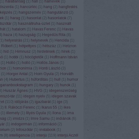
(
1
)
hálátlanság
(
1
)
hall
(
1
)
halnevek
(
1
)
ószerda
(
1
)
hancúrléc
(
1
)
hang
(
2
)
hangfestés
képzés
(
1
)
hangszernév
(
1
)
hangutánzó
(
2
)
ek
(
1
)
harag
(
1
)
hasonlat
(
2
)
hasonlatok
(
7
)
tszótár
(
3
)
használtruha-üzlet
(
1
)
használt
hát
(
1
)
hatalom
(
1
)
Havas Ferenc
(
1
)
Havas
4
)
haza
(
4
)
hazugság
(
1
)
Hegedűs Rita
(
8
)
(
1
)
helyesírás
(
21
)
helynevek
(
5
)
Hencida
(
1
)
 Róbert
(
1
)
hétpettyes
(
1
)
hétszáz
(
1
)
Hetzron
1
)
híd
(
1
)
Himnusz
(
2
)
hirdetések
(
1
)
hírek
(
1
)
hó
(
1
)
hobbi
(
1
)
höcögtetők
(
1
)
Hoffmann István
(
1
)
Holló
(
1
)
holló
(
1
)
Hollós János
(
1
)
ion
(
1
)
homonímia
(
3
)
Honti László
(
3
)
(
1
)
Horger Antal
(
2
)
Horn Gyula
(
2
)
Horváth
án
(
4
)
Hubertus
(
1
)
hűfordítás
(
1
)
hull
(
1
)
humor
garianbookstagram
(
1
)
hungary
(
3
)
hunok
(
1
)
3
)
Huszár Ágnes
(
1
)
HVG
(
1
)
idegenszerűség
enszó-tár
(
11
)
idegen nyelv
(
5
)
idegen szavak
zet
(
110
)
időjárás
(
2
)
igazbarát
(
1
)
ige
(
3
)
(
2
)
II. Rákóczi Ferenc
(
1
)
Ikarus 55
(
2
)
ikes
(
1
)
illemely
(
1
)
Illyés Gyula
(
6
)
Ilona
(
1
)
ima
ság
(
2
)
imidzs
(
1
)
Imre Samu
(
1
)
indiánok
(
6
)
yár
(
1
)
indogermán
(
1
)
információ
(
2
)
torium
(
2
)
Infoszótár
(
1
)
instabook
(
1
)
am
(
8
)
intelligencia
(
2
)
interjú
(
119
)
interjú Aczél