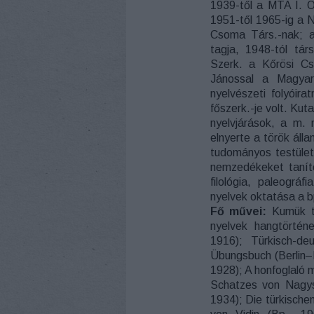
1939-től a MTA I. O
1951-től 1965-ig a N
Csoma Társ.-nak; a
tagja, 1948-tól tár
Szerk. a Kőrösi C
Jánossal a Magyar
nyelvészeti folyóir
főszerk.-je volt. Kut
nyelvjárások, a m. 
elnyerte a török ál
tudományos testület
nemzedékeket tanít
filológia, paleográ
nyelvek oktatása a b
Fő művei:
Kumük t
nyelvek hangtörtén
1916); Türkisch-de
Übungsbuch (Berlin–L
1928); A honfoglaló m
Schatzes von Nagys
1934); Die türkische