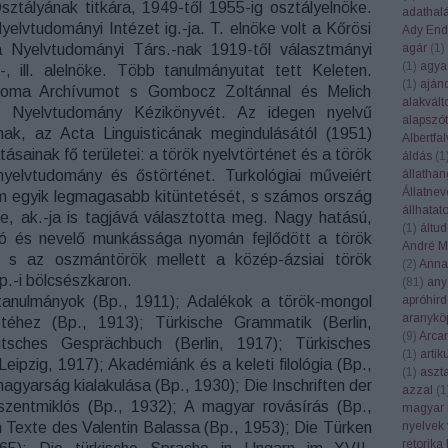
sztályának titkára, 1949-től 1955-ig osztályelnöke.
adathal
yelvtudományi Intézet ig.-ja. T. elnöke volt a Kőrösi
Ady End
agár
(
1
)
 Nyelvtudományi Társ.-nak 1919-től választmányi
(
1
)
agya
s-, ill. alelnöke. Több tanulmányutat tett Keleten.
(
1
)
aján
soma Archívumot s Gombocz Zoltánnal és Melich
alakvált
 Nyelvtudomány Kézikönyvét. Az idegen nyelvű
alapszót
atnak, az Acta Linguisticának megindulásától (1951)
Albertfal
atásainak fő területei: a török nyelvtörténet és a török
áldás
(
1
állatha
nyelvtudomány és őstörténet. Turkológiai műveiért
Állatnev
lam egyik legmagasabb kitüntetését, s számos ország
állhatat
e, ak.-ja is tagjává választotta meg. Nagy hatású,
(
1
)
áltu
ó és nevelő munkássága nyomán fejlődött a török
André Ma
fia s az oszmántörök mellett a közép-ázsiai török
(
2
)
Anna
p.-i bölcsészkaron.
(
81
)
any
apróhird
anulmányok (Bp., 1911); Adalékok a török-mongol
aranykö
etéhez (Bp., 1913); Türkische Grammatik (Berlin,
(
9
)
Arca
utsches Gesprächbuch (Berlin, 1917); Türkisches
(
1
)
artik
eipzig, 1917); Akadémiánk és a keleti filológia (Bp.,
(
1
)
aszt
agyarság kialakulása (Bp., 1930); Die Inschriften der
azzal
(
1
zentmiklós (Bp., 1932); A magyar rovásírás (Bp.,
magyar 
nyelvek 
n Texte des Valentin Balassa (Bp., 1953); Die Türken
retorika