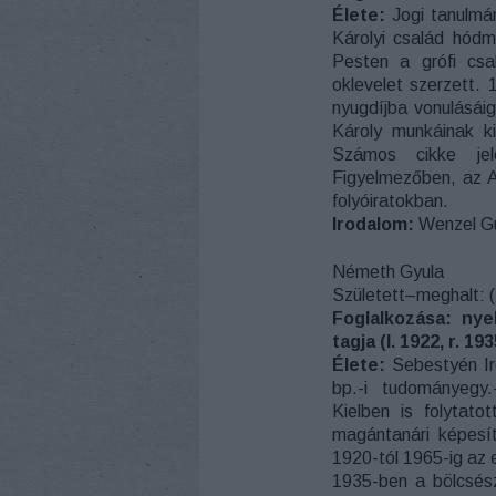
Élete:
Jogi tanulmá
Károlyi család hódm
Pesten a grófi csal
oklevelet szerzett. 
nyugdíjba vonulásáig
Károly munkáinak k
Számos cikke je
Figyelmezőben, az 
folyóiratokban.
Irodalom:
Wenzel Gu
Németh Gyula
Született–meghalt: (
Foglalkozása: nye
tagja (l. 1922, r. 1
Élete:
Sebestyén Ir
bp.-i tudományegy.
Kielben is folytato
magántanári képesít
1920-tól 1965-ig az e
1935-ben a bölcsész