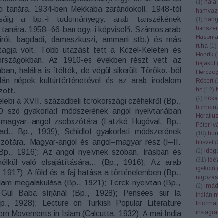
(
1
)
hála
eti tanára. 1934-ben Mekkába zarándokolt. 1948-tól
hamvaz
ásáig a bp.-i tudományegy. arab tanszékének
(
1
)
hang
hanszer
i tanára. 1958–66-ban ogy.-i képviselő. Számos arab
Hasonla
irói, bagdadi, damaszkuszi, ammani stb.) és más
ruha
(
1
)
. tagja volt. Több utazást tett a Közel-Keleten és
Henrik
(
 országokban. Az 1910-es években részt vett az
héjakút
an, halálra is ítélték, de végül sikerült Töröko.-ból
Herczog
dán népek kultúrtörténetével és az arab irodalom
Róbert
(
hit
(
12
)
zott.
(
2
)
hóka
elebi a XVII. századbeli törökországi czéhekről (Bp.,
homoiuz
00 szó gyakorlati módszerének angol nyelvtanában
Horatius
ó magyar–angol zsebszótára (Latzkó Hugóval, Bp.,
Péter Iv
kiad., Bp., 1939); Schidlof gyakorlati módszerének
(
10
)
hun
zótára. Magyar-angol és angol–magyar rész (I–II,
húsvét
(
(
2
)
Ideg
Bp., 1916); Az angol nyelvnek szóban, írásban és
(
31
)
idé
nélkül való elsajátítására… (Bp., 1916); Az arab
igekötő
 1917); A föld és a faj hatása a történelemben (Bp.,
ragozás
lam megalakulása (Bp., 1921); Török nyelvtan (Bp.,
(
2
)
imád
 Gül Baba sírjánál (Bp., 1928); Pensées sur la
indián n
Bp., 1928); Lecture on Turkish Popular Literature
Informa
instagr
rn Movements in Islam (Calcutta, 1932); A mai India