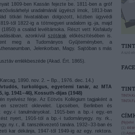
nyait 1809-ben Kassán fejezte be. 1811-ben a gróf
ezővásárhelyi uradalmánál ügyészi írnok, 1813-ban
ád titkári hivatalában dolgozott, közben ügyvédi
1819-től 1822-ig a tótmegyeri uradalom ig.-ja, majd
 (1850) a család levéltárnoka. Részt vett Kisfaludy
iadásában, azonkívül
szótárak
előkészítésében is.
lent meg a Tudományos Gyűjteményben, a
TINT
Athenaeumban, Jelenkorban, Magy. Sajtóban s más
A szó el
sztáv emlékbeszéde (Akad. Ért. 1865).
FAC
Karcag, 1890. nov. 2.
–
Bp., 1976. dec. 14.)
lvtudós, turkológus, egyetemi tanár, az MTA
TIN
935, ig. 1941–46), Kossuth-díjas (1948)
TINTA K
én nyelvész férje. Az Eötvös Kollégium tagjaként a
TINTA F
-en szerzett oklevelet. Lipcsében, Berlinben és
tt egy.-i tanulmányokat. 1915-ben a bp.-i egy.-en
CÍM
ést nyert, 1916-tól a bp.-i tudományegy. ny. rk.,
(Ny)elvi
gy. ny. r., ill. tanszékvezető tanára. 1932–33-ban és
(
1
)
44 té
eti kar dékánja, 1947-től 1949-ig az egy. rektora.
(
3
)
Adam