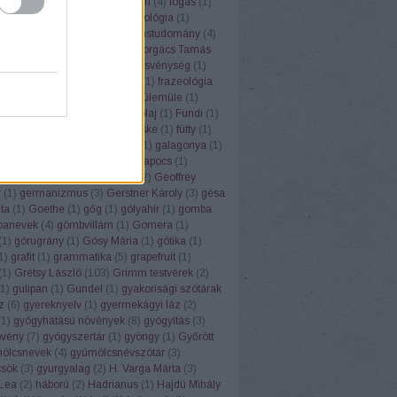
ugrisztika
(
12
)
flektáló
(
1
)
főbűn
(
4
)
fogás
(
1
)
ya
(
1
)
folklór
(
1
)
folyóirat
(
1
)
fonológia
(
1
)
mantika
(
1
)
fordítás
(
17
)
fordítástudomány
(
4
)
alauz
(
1
)
Forgács Róbert
(
1
)
Forgács Tamás
(
4
)
forradalom
(
1
)
forrás
(
1
)
fösvénység
(
1
)
franc
(
1
)
francia
(
9
)
Frankfurt
(
1
)
frazeológia
nyó Zoltán
(
2
)
Friderikusz
(
1
)
fülemüle
(
1
)
oly
(
1
)
fülkeforradalom
(
1
)
fülolaj
(
1
)
Fundi
(
1
)
nalizmus
(
1
)
Füred
(
1
)
füsti fecske
(
1
)
fütty
(
1
)
zéd
(
1
)
füttynelv
(
1
)
Gaál Edit
(
1
)
galagonya
(
1
)
s Kristóf
(
7
)
Gandhi
(
2
)
gemkapocs
(
1
)
lmélet
(
1
)
gendernyelvészet
(
2
)
Geoffrey
r
(
1
)
germanizmus
(
3
)
Gerstner Károly
(
3
)
gésa
zta
(
1
)
Goethe
(
1
)
gőg
(
1
)
gólyahír
(
1
)
gomba
anevek
(
4
)
gömbvillám
(
1
)
Gomera
(
1
)
(
1
)
górugrány
(
1
)
Gósy Mária
(
1
)
gótika
(
1
)
1
)
grafit
(
1
)
grammatika
(
5
)
grapefruit
(
1
)
(
1
)
Grétsy László
(
103
)
Grimm testvérek
(
2
)
1
)
gulipán
(
1
)
Gundel
(
1
)
gyakorisági szótárak
z
(
6
)
gyereknyelv
(
1
)
gyermekágyi láz
(
2
)
(
1
)
gyógyhatású növények
(
8
)
gyógyítás
(
3
)
vény
(
7
)
gyógyszertár
(
1
)
gyöngy
(
1
)
Győrött
ölcsnevek
(
4
)
gyümölcsnévszótár
(
3
)
sök
(
3
)
gyurgyalag
(
2
)
H. Varga Márta
(
3
)
Lea
(
2
)
háború
(
2
)
Hadrianus
(
1
)
Hajdú Mihály