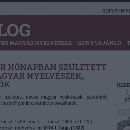
ANYA-NYE
LOG
ES MAGYAR NYELVÉSZEK
KÖNYVAJÁNLÓ
R HÓNAPBAN SZÜLETETT
GYAR NYELVÉSZEK,
ÓK
HIR
 született neves magyar nyelvészek, szótárírók
 olvasom" gombra kattintva olvashatók.
Tarcal, 1788. nov. 1.
–
Tarcal, 1863. okt. 23.)
nész, nyelvész, az MTA l. tagja (1832)