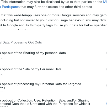
. This information may also be disclosed by us to third parties on the
IA
colorin
Participants
that may further disclose it to other third parties.
Nagy La
Csallán
Nagyalásony, 1914. nov. 4.
–
Bp., 1989. márc. 16.)
 that this website/app uses one or more Google services and may gath
csendél
elvész, filológus, a nyelvészeti tudományok
including but not limited to your visit or usage behaviour. You may click 
cserebó
 to Google and its third-party tags to use your data for below specifi
Cserhát
mányegy.-en magyar–latin-görög szakon és Olaszo.-
csillagk
ogle consent section.
 egy.-i tanulmányait. Bp.-en doktorált 1939-ben,
csiperke
csőgöré
iója A gazai iskola Thukydidés-tanulmányai olasz
l Data Processing Opt Outs
Csúcs S
nt (1940). Középisk. tanár, majd egy.-i docens,
(
1
)
dala
tációjának (A nyelvtanirodalom alapjai és a magyar
Győző
(
o opt-out of the Sharing of my personal data.
zdetei) megvédése után egy.-i tanár az Általános és
Deborah
In
észeti tanszéken (1956). Az 1954. évi nyelvész
demokrá
 jelentőségű tanulmánnyal jelentkezett A stílus
Devecse
(
8
)
diffe
Sylvester János és kora c. monográfiája a m.
o opt-out of the Sale of my Personal Data.
diskurzu
cses, nagy filológiai apparátussal megírt alkotása
In
diszlexi
Nyelvtudományi Intézetben részt vett a Magyar Nyelv
Domokos
to opt-out of processing my Personal Data for Targeted
zerk.-ében. A munka közben 1966-ban tette közzé
Dreher
(
ing.
s lexikalizálódás c. elvi-módszertani tapasztalatait.
dukkó
(
In
k meg a Filológiai Közlönyben, a Magy. Tudományban,
(
2
)
Du P
(
4
)
Édes
 az Általános nyelvészeti tanulmányok köteteiben.
o opt-out of Collection, Use, Retention, Sale, and/or Sharing
Sapir
(
1
)
ersonal Data that Is Unrelated with the Purposes for which it
yelvi rendszer és nyelvhasználat: általános és
lected.
erdő
(
1
)