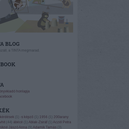
A BLOG
száll, a TINTA megmarad.
EBOOK
TA
önyvkiadó honlapja
acebook
KÉK
 kérdések
(
1
)
-s képző
(
1
)
1956
(
1
)
200arany
vhit
(
44
)
ábécé
(
1
)
Ablak-Zsiráf
(
1
)
Aczél Petra
ikné Jászó Anna
(
9
)
Adamik Tamás
(
3
)