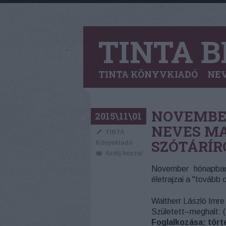
TINTA B
TINTA KÖNYVKIADÓ
NEV
NOVEMBE
2015\11\01
NEVES MA
TINTA
SZÓTÁRÍR
Könyvkiadó
Szólj hozzá!
November hónapban
életrajzai a "tovább
Waltherr László Imre
Született–meghalt: (
Foglalkozása: törté