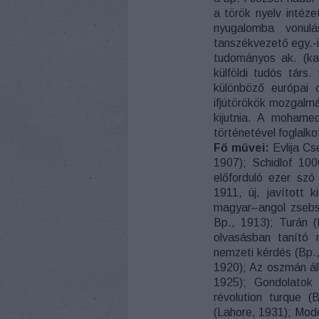
a török nyelv intéz
nyugalomba vonul
tanszékvezető egy.-
tudományos ak. (ka
külföldi tudós társ
különböző európai
ifjútörökök mozgalmáb
kijutnia. A mohame
történetével foglalko
Fő művei:
Evlija Cs
1907); Schidlof 10
előforduló ezer sz
1911, új, javított 
magyar–angol zsebs
Bp., 1913); Turán (
olvasásban tanító 
nemzeti kérdés (Bp.,
1920); Az oszmán ál
1925); Gondolatok
révolution turque (
(Lahore, 1931); Mode