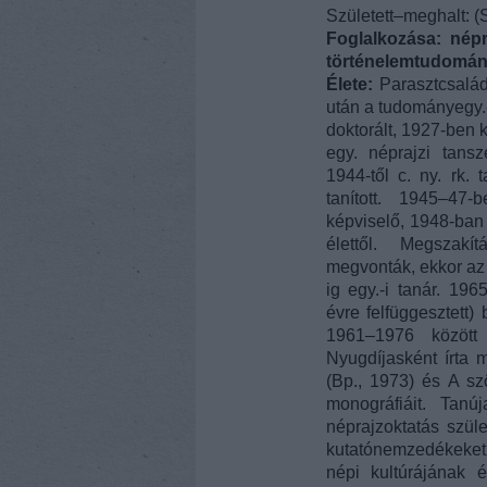
Született–meghalt: (
Foglalkozása:
népr
történelemtudomány
Élete:
Parasztcsalád
után a tudományegy.
doktorált, 1927-ben k
egy. néprajzi tans
1944-től c. ny. rk.
tanított. 1945–47
képviselő, 1948-ban
élettől. Megszakí
megvonták, ekkor az 
ig egy.-i tanár. 19
évre felfüggesztett)
1961–1976 között
Nyugdíjasként írta 
(Bp., 1973) és A sz
monográfiáit. Tanú
néprajzoktatás szül
kutatónemzedékeket
népi kultúrájának é