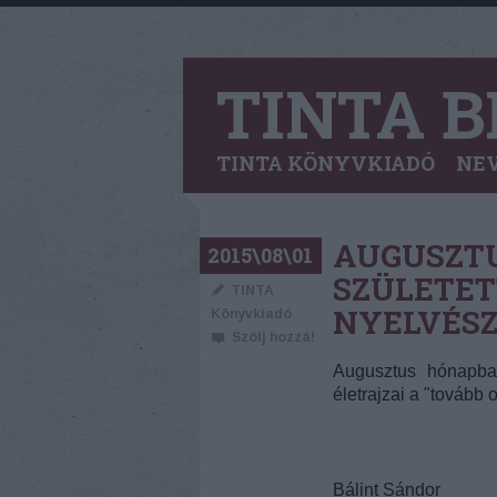
TINTA B
TINTA KÖNYVKIADÓ
NEV
AUGUSZT
2015\08\01
SZÜLETET
TINTA
NYELVÉSZ
Könyvkiadó
Szólj hozzá!
Augusztus hónapban
életrajzai a "tovább
Bálint Sándor