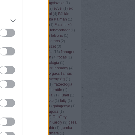
ufemizmus
(
1
)
euró
(
1
)
eurolingvisztika
(
1
)
3
)
Európai Unió
(
1
)
évforduló
(
2
)
evvel
(
1
)
ex
Ezópus
(
2
)
ezzel
(
1
)
Fábián Pál
(
4
)
Fábián
nna
(
3
)
fagyi
(
1
)
faloda
(
1
)
Faluba Kálmán
(
1
)
tya
(
1
)
Farkas Edit
(
1
)
farsang
(
1
)
Fata Ildikó
k
(
1
)
fehér gólya
(
1
)
fejtörők
(
3
)
fekvőrendőr
(
1
)
(
2
)
felelősség
(
1
)
felkiáltójel
(
1
)
felvonó
(
1
)
mus
(
1
)
fene
(
1
)
fény
(
2
)
fényvillamos
(
2
)
pápa
(
1
)
férfi
(
1
)
festék
(
1
)
festészet
(
3
)
rger
(
1
)
fíling
(
1
)
film
(
1
)
filozófia
(
16
)
finnugor
ugrisztika
(
12
)
flektáló
(
1
)
főbűn
(
4
)
fogás
(
1
)
ya
(
1
)
folklór
(
1
)
folyóirat
(
1
)
fonológia
(
1
)
mantika
(
1
)
fordítás
(
17
)
fordítástudomány
(
4
)
alauz
(
1
)
Forgács Róbert
(
1
)
Forgács Tamás
(
4
)
forradalom
(
1
)
forrás
(
1
)
fösvénység
(
1
)
franc
(
1
)
francia
(
9
)
Frankfurt
(
1
)
frazeológia
nyó Zoltán
(
2
)
Friderikusz
(
1
)
fülemüle
(
1
)
oly
(
1
)
fülkeforradalom
(
1
)
fülolaj
(
1
)
Fundi
(
1
)
nalizmus
(
1
)
Füred
(
1
)
füsti fecske
(
1
)
fütty
(
1
)
zéd
(
1
)
füttynelv
(
1
)
Gaál Edit
(
1
)
galagonya
(
1
)
s Kristóf
(
7
)
Gandhi
(
2
)
gemkapocs
(
1
)
lmélet
(
1
)
gendernyelvészet
(
2
)
Geoffrey
r
(
1
)
germanizmus
(
3
)
Gerstner Károly
(
3
)
gésa
zta
(
1
)
Goethe
(
1
)
gőg
(
1
)
gólyahír
(
1
)
gomba
anevek
(
4
)
gömbvillám
(
1
)
Gomera
(
1
)