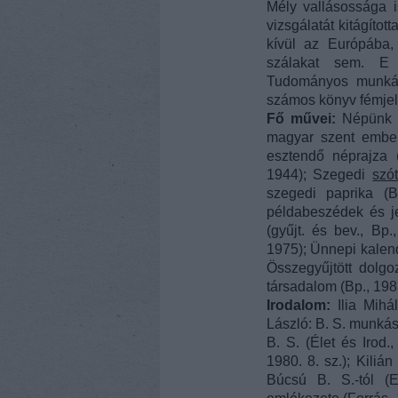
Mély vallásossága i
vizsgálatát kitágíto
kívül az Európába,
szálakat sem. E t
Tudományos munkás
számos könyv fémjelzi
Fő művei:
Népünk 
magyar szent ember,
esztendő néprajza 
1944); Szegedi
szót
szegedi paprika (
példabeszédek és j
(gyűjt. és bev., Bp
1975); Ünnepi kalend
Összegyűjtött dolg
társadalom (Bp., 198
Irodalom:
Ilia Mihá
László: B. S. munkás
B. S. (Élet és Irod.,
1980. 8. sz.); Kilián
Búcsú B. S.-tól (E