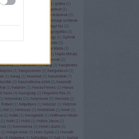
(
1
)
górugrány
(
1
)
Gósy Mária
(
1
)
gótika
(
1
)
1
)
grafit
(
1
)
grammatika
(
5
)
grapefruit
(
1
)
(
1
)
Grétsy László
(
103
)
Grimm testvérek
(
2
)
1
)
gulipán
(
1
)
Gundel
(
1
)
gyakorisági szótárak
z
(
6
)
gyereknyelv
(
1
)
gyermekágyi láz
(
2
)
(
1
)
gyógyhatású növények
(
8
)
gyógyítás
(
3
)
vény
(
7
)
gyógyszertár
(
1
)
gyöngy
(
1
)
Győrött
ölcsnevek
(
4
)
gyümölcsnévszótár
(
3
)
sök
(
3
)
gyurgyalag
(
2
)
H. Varga Márta
(
3
)
Lea
(
2
)
háború
(
2
)
Hadrianus
(
1
)
Hajdú Mihály
(
1
)
hálátlanság
(
1
)
hall
(
1
)
halnevek
(
1
)
ószerda
(
1
)
hancúrléc
(
1
)
hang
(
2
)
hangfestés
képzés
(
1
)
hangszernév
(
1
)
hangutánzó
(
2
)
ek
(
1
)
harag
(
1
)
hasonlat
(
2
)
hasonlatok
(
7
)
tszótár
(
3
)
használtruha-üzlet
(
1
)
használt
hát
(
1
)
hatalom
(
1
)
Havas Ferenc
(
1
)
Havas
4
)
haza
(
4
)
hazugság
(
1
)
Hegedűs Rita
(
8
)
(
1
)
helyesírás
(
21
)
helynevek
(
5
)
Hencida
(
1
)
 Róbert
(
1
)
hétpettyes
(
1
)
hétszáz
(
1
)
Hetzron
1
)
híd
(
1
)
Himnusz
(
2
)
hirdetések
(
1
)
hírek
(
1
)
hó
(
1
)
hobbi
(
1
)
höcögtetők
(
1
)
Hoffmann István
(
1
)
holló
(
1
)
Holló
(
1
)
Hollós János
(
1
)
ion
(
1
)
homonímia
(
3
)
Honti László
(
3
)
(
1
)
Horger Antal
(
2
)
Horn Gyula
(
2
)
Horváth
án
(
4
)
Hubertus
(
1
)
hűfordítás
(
1
)
hull
(
1
)
humor