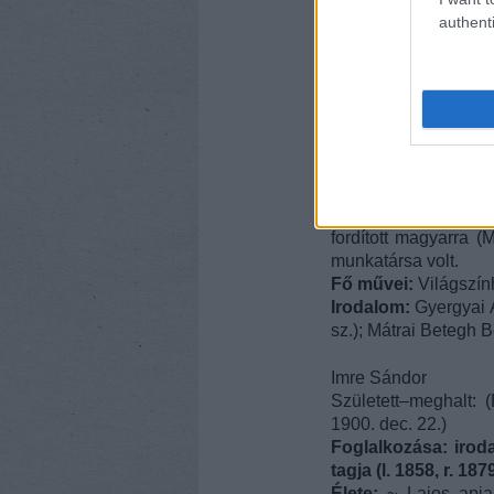
authenti
Kürti Pál
Született–meghalt: (B
Foglalkozása:
színi
Élete:
1919-ben Kárp
majd rendszeresen írt
színházában 
Értelmező
Szótár
mu
Nemzetben. 1964-b
Jelentős munkát végz
fordított magyarra 
munkatársa volt.
Fő művei:
Világszín
Irodalom:
Gyergyai A
sz.); Mátrai Betegh B
Imre Sándor
Született–meghalt: 
1900. dec. 22.)
Foglalkozása:
irod
tagja (l. 1858, r. 187
Élete:
~ Lajos apj