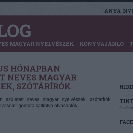
ANYA-NYE
LOG
ES MAGYAR NYELVÉSZEK
KÖNYVAJÁNLÓ
US HÓNAPBAN
T NEVES MAGYAR
EK, SZÓTÁRÍRÓK
HIR
 született neves magyar nyelvészek, szótárírók
TINT
 olvasom" gombra kattintva olvashatók.
A szó el
FAC