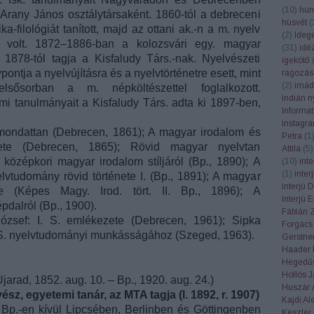
(
10
)
hun
 Arany János osztálytársaként. 1860-tól a debreceni
húsvét
(
a-filológiát tanított, majd az ottani ak.-n a m. nyelv
(
2
)
Ideg
a volt. 1872–1886-ban a kolozsvári egy. magyar
(
31
)
idé
 1878-tól tagja a Kisfaludy Társ.-nak. Nyelvészeti
igekötő
ntja a nyelvújításra és a nyelvtörténetre esett, mint
ragozás
(
2
)
imád
 elsősorban a m. népköltészettel foglalkozott.
indián n
lmi tanulmányait a Kisfaludy Társ. adta ki 1897-ben,
Informa
instagr
ondattan (Debrecen, 1861); A magyar irodalom és
Petra
(
1
nete (Debrecen, 1865); Rövid magyar nyelvtan
Attila
(
5
)
 középkori magyar irodalom stíljáról (Bp., 1890); A
(
10
)
int
(
1
)
inte
lvtudomány rövid története I. (Bp., 1891); A magyar
interjú 
ete (Képes Magy. Irod. tört. II. Bp., 1896); A
interjú 
pdalról (Bp., 1900).
Fábián 
ózsef: I. S. emlékezete (Debrecen, 1961); Sipka
Forgács
 S. nyelvtudományi munkásságához (Szeged, 1963).
Gerstner
Haader 
Hegedűs
Hollós 
Újarad, 1852. aug. 10.
– Bp., 1920. aug. 24.)
Huszár 
ész, egyetemi tanár, az MTA tagja (l. 1892, r. 1907)
Kajdi Al
Bp.-en kívül Lipcsében, Berlinben és Göttingenben
Keszler 