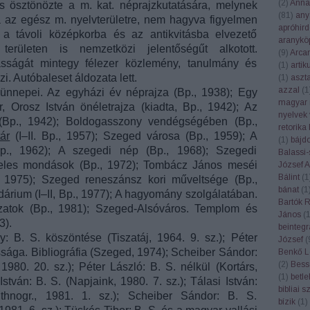
(
2
)
Anna
s ösztönözte a m. kat. néprajzkutatására, melynek
(
81
)
any
tta az egész m. nyelvterületre, nem hagyva figyelmen
apróhird
 a távoli középkorba és az antikvitásba elvezető
aranykö
erületen is nemzetközi jelentőségűt alkotott.
(
9
)
Arca
ságát mintegy félezer közlemény, tanulmány és
(
1
)
artik
. Autóbaleset áldozata lett.
(
1
)
aszt
azzal
(
1
ünnepei. Az egyházi év néprajza (Bp., 1938); Egy
magyar 
 Orosz István önéletrajza (kiadta, Bp., 1942); Az
nyelvek 
(Bp., 1942); Boldogasszony vendégségében (Bp.,
retorika
ár
(I–II. Bp., 1957); Szeged városa (Bp., 1959); A
(
1
)
bájd
Bp., 1962); A szegedi nép (Bp., 1968); Szegedi
Balassi-
eles mondások (Bp., 1972); Tombácz János meséi
József At
Bálint
(
1
., 1975); Szeged reneszánsz kori műveltsége (Bp.,
bánat
(
1
árium (I–II, Bp., 1977); A hagyomány szolgálatában.
Bartók 
ozatok (Bp., 1981); Szeged-Alsóváros. Templom és
János
(
3).
beintegr
ly: B. S. köszöntése (Tiszatáj, 1964. 9. sz.); Péter
József
(
sága. Bibliográfia (Szeged, 1974); Scheiber Sándor:
Benkő L
(
2
)
Bess
 1980. 20. sz.); Péter László: B. S. nélkül (Kortárs,
(
1
)
betl
 István: B. S. (Napjaink, 1980. 7. sz.); Tálasi István:
bibliai 
thnogr., 1981. 1. sz.); Scheiber Sándor: B. S.
bízik
(
1
)