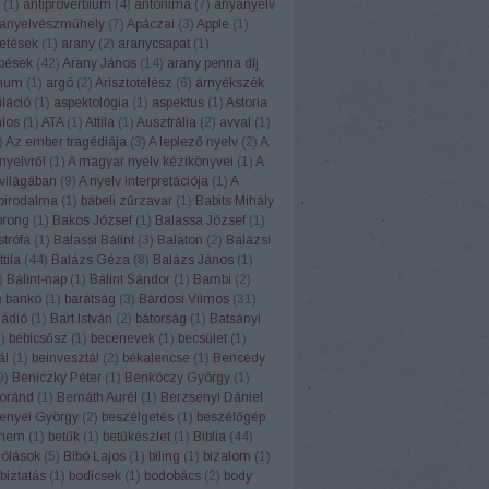
(
1
)
antiproverbium
(
4
)
antonima
(
7
)
anyanyelv
anyelvészműhely
(
7
)
Apáczai
(
3
)
Apple
(
1
)
etések
(
1
)
arany
(
2
)
aranycsapat
(
1
)
pések
(
42
)
Arany János
(
14
)
arany penna díj
num
(
1
)
argó
(
2
)
Arisztotelész
(
6
)
árnyékszék
uláció
(
1
)
aspektológia
(
1
)
aspektus
(
1
)
Astoria
alos
(
1
)
ATA
(
1
)
Attila
(
1
)
Ausztrália
(
2
)
avval
(
1
)
)
Az ember tragédiája
(
3
)
A leplező nyelv
(
2
)
A
nyelvről
(
1
)
A magyar nyelv kézikönyvei
(
1
)
A
világában
(
9
)
A nyelv interpretációja
(
1
)
A
 birodalma
(
1
)
bábeli zűrzavar
(
1
)
Babits Mihály
orong
(
1
)
Bakos József
(
1
)
Balassa József
(
1
)
strófa
(
1
)
Balassi Bálint
(
3
)
Balaton
(
2
)
Balázsi
tila
(
44
)
Balázs Géza
(
8
)
Balázs János
(
1
)
)
Bálint-nap
(
1
)
Bálint Sándor
(
1
)
Bambi
(
2
)
)
bankó
(
1
)
barátság
(
3
)
Bárdosi Vilmos
(
31
)
Rádió
(
1
)
Bart István
(
2
)
bátorság
(
1
)
Batsányi
1
)
bébicsősz
(
1
)
becenevek
(
1
)
becsület
(
1
)
ál
(
1
)
beinvesztál
(
2
)
békalencse
(
1
)
Bencédy
9
)
Beniczky Péter
(
1
)
Benkóczy György
(
1
)
oránd
(
1
)
Bernáth Aurél
(
1
)
Berzsenyi Dániel
enyei György
(
2
)
beszélgetés
(
1
)
beszélőgép
ehem
(
1
)
betűk
(
1
)
betűkészlet
(
1
)
Biblia
(
44
)
szólások
(
5
)
Bibó Lajos
(
1
)
biling
(
1
)
bizalom
(
1
)
biztatás
(
1
)
bodicsek
(
1
)
bodobács
(
2
)
body